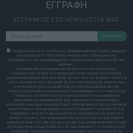
ΕΓΓΡΑΦΗ
ΕΓΓΡΑΦΕΙΤΕ ΣΤΟ NEWSLETTER ΜΑΣ
SUBSCRIBE
ΕΠΙΛΕΓΟΝΤΑΣ ΑΥΤΟ ΤΟ ΠΛΑΙΣΙΟ, ΕΠΙΒΕΒΑΙΩΝΕΤΕ ΟΤΙ ΕΧΕΤΕ ΔΙΑΒΑΣΕΙ
ΚΑΙ ΑΠΟΔΕΧΕΣΤΕ ΤΟΥΣ ΟΡΟΥΣ ΧΡΗΣΗΣ ΜΑΣ ΣΧΕΤΙΚΑ ΜΕ ΤΗΝ
ΑΠΟΘΗΚΕΥΣΗ ΤΩΝ ΔΕΔΟΜΕΝΩΝ ΠΟΥ ΥΠΟΒΑΛΛΟΝΤΑΙ ΜΕΣΩ ΑΥΤΗΣ ΤΗΣ
ΦΟΡΜΑΣ.
ΣΎΜΦΩΝΑ ΜΕ ΤΟΝ ΚΑΝΟΝΙΣΜΌ ΕΕ 2016/679 ΤΟΥ ΕΥΡΩΠΑΪΚΟΎ
ΚΟΙΝΟΒΟΥΛΊΟΥ {ΓΕΝΙΚΌΣ ΚΑΝΟΝΙΣΜΌΣ ΠΡΟΣΤΑΣΊΑΣ ΠΡΟΣΩΠΙΚΏΝ
ΔΕΔΟΜΈΝΩΝ (GDPR)} ΠΟΥ ΈΧΕΙ ΤΕΘΕΊ ΣΕ ΙΣΧΎ ΑΠΌ ΤΙΣ 25 ΜΑΪ́ΟΥ 2018, ΚΑΙ
ΤΟΥ Ν.4624/2019 ΠΟΥ ΈΧΕΙ ΤΕΘΕΊ ΣΕ ΙΣΧΎ ΑΠΌ 29/8/2019, ΑΠΑΙΤΕΊΤΑΙ Η
ΣΥΓΚΑΤΆΘΕΣΉ ΣΑΣ ΓΙΑ ΝΑ ΜΕΤΈΧΕΤΕ ΣΤΗΝ ΕΠΙΚΟΙΝΩΝΊΑ ΜΕ ΤΗΝ
ΠΑΡΟΎΣΑ ΔΙΕΎΘΥΝΣΗ ΗΛΕΚΤΡΟΝΙΚΟΎ ΤΑΧΥΔΡΟΜΕΊΟΥ Ή ΤΟ ΚΙΝΗΤΌ ΣΑΣ Τ
ΗΛΈΦΩΝΟ. ΣΕ ΠΕΡΊΠΤΩΣΗ ΠΟΥ ΔΕΝ ΕΠΙΘΥΜΕΊΤΕ ΝΑ ΛΑΜΒΆΝΕΤΕ Μ
ΗΝΎΜΑΤΑ ΚΑΙ ΕΝΗΜΕΡΏΣΕΙΣ ΑΠΌ ΤΗΝ ΠΑΡΟΎΣΑ ΗΛΕΚΤΡΟΝΙΚΉ Δ
ΙΕΎΘΥΝΣΗ Ή/ΚΑΙ ΔΕΝ ΕΠΙΘΥΜΕΊΤΕ ΝΑ ΤΗΡΟΎΜΕ ΑΡΧΕΊΟ ΤΗΣ ΔΙΕΎΘΥΝΣΗΣ ΗΛ
ΕΚΤΡΟΝΙΚΟΎ ΤΑΧΥΔΡΟΜΕΊΟΥ Ή ΚΑΙ ΤΟΥ ΑΡΙΘΜΟΎ ΤΟΥ ΚΙΝΗΤΟΎ ΣΑΣ ΤΗΛ
ΕΦΏΝΟΥ, ΜΠΟΡΕΊΤΕ ΝΑ ΑΣΚΉΣΕΤΕ ΤΑ ΔΙΚΑΙΏΜΑΤΆ ΣΑΣ ΒΆΣΕΙ ΤΟΥ ΆΡΘ
ΡΟΥ 13,ΠΑΡ.2, ΤΟΥ ΚΑΝΟΝΙΣΜΟΎ ΕΕ 2016/679 ΚΑΙ ΝΑ ΔΙΑΓΡΑΦΕΊΤΕ ΚΆΝ
ΟΝΤΑΣ ΚΛΙΚ ΣΤΟ LINK ΠΟΥ ΑΚΟΛΟΥΘΕΊ. ΣΑΣ ΕΝΗΜΕΡΏΝΟΥΜΕ ΕΠΊΣΗΣ ΌΤΙ
Η ΔΙΕΎΘΥΝΣΗ ΗΛΕΚΤΡΟΝΙΚΟΎ ΣΑΣ ΤΑΧΥΔΡΟΜΕΊΟΥ Ή ΤΟ ΚΙΝΗΤΌ ΣΑΣ ΤΗΛΈ
ΦΩΝΟ, ΠΑΡΑΜΈΝΟΥΝ ΑΠΌΡΡΗΤΑ ΚΑΙ ΔΕΝ ΓΝΩΣΤΟΠΟΙΟΎΝΤΑΙ ΣΕ ΤΡΊΤ