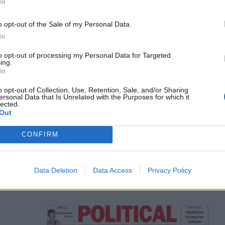
In
o opt-out of the Sale of my Personal Data.
In
ΕΦΗΜΕΡΊΔΑ
to opt-out of processing my Personal Data for Targeted
ing.
Political 29.05.25
In
o opt-out of Collection, Use, Retention, Sale, and/or Sharing
29 ΜΑΪ́ΟΥ, 2025
ersonal Data that Is Unrelated with the Purposes for which it
lected.
ε
Πατήστε το εικονίδιο και διαβάστε την εφημερίδα σε
Out
μορφή PDF
CONFIRM
ΔΕΊΤΕ ΠΕΡΙΣΣΌΤΕΡΑ
Data Deletion
Data Access
Privacy Policy