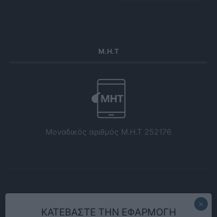
Μ.Η.Τ
Μοναδικός αριθμός Μ.Η.Τ 252176
ΚΑΤΕΒΑΣΤΕ ΤΗΝ ΕΦΑΡΜΟΓΗ