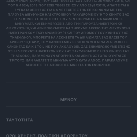
ΔΕΔΟΜΈΝΩΝ (GDPR)} ΠΟΥ ΈΧΕΙ ΤΕΘΕΊ ΣΕ ΙΣΧΎ ΑΠΌ ΤΙΣ 25 ΜΑΪ́ΟΥ 2018, ΚΑΙ
ΤΟΥ Ν.4624/2019 ΠΟΥ ΈΧΕΙ ΤΕΘΕΊ ΣΕ ΙΣΧΎ ΑΠΌ 29/8/2019, ΑΠΑΙΤΕΊΤΑΙ Η
ΣΥΓΚΑΤΆΘΕΣΉ ΣΑΣ ΓΙΑ ΝΑ ΜΕΤΈΧΕΤΕ ΣΤΗΝ ΕΠΙΚΟΙΝΩΝΊΑ ΜΕ ΤΗΝ
ΠΑΡΟΎΣΑ ΔΙΕΎΘΥΝΣΗ ΗΛΕΚΤΡΟΝΙΚΟΎ ΤΑΧΥΔΡΟΜΕΊΟΥ Ή ΤΟ ΚΙΝΗΤΌ ΣΑΣ Τ
ΗΛΈΦΩΝΟ. ΣΕ ΠΕΡΊΠΤΩΣΗ ΠΟΥ ΔΕΝ ΕΠΙΘΥΜΕΊΤΕ ΝΑ ΛΑΜΒΆΝΕΤΕ Μ
ΗΝΎΜΑΤΑ ΚΑΙ ΕΝΗΜΕΡΏΣΕΙΣ ΑΠΌ ΤΗΝ ΠΑΡΟΎΣΑ ΗΛΕΚΤΡΟΝΙΚΉ Δ
ΙΕΎΘΥΝΣΗ Ή/ΚΑΙ ΔΕΝ ΕΠΙΘΥΜΕΊΤΕ ΝΑ ΤΗΡΟΎΜΕ ΑΡΧΕΊΟ ΤΗΣ ΔΙΕΎΘΥΝΣΗΣ ΗΛ
ΕΚΤΡΟΝΙΚΟΎ ΤΑΧΥΔΡΟΜΕΊΟΥ Ή ΚΑΙ ΤΟΥ ΑΡΙΘΜΟΎ ΤΟΥ ΚΙΝΗΤΟΎ ΣΑΣ ΤΗΛ
ΕΦΏΝΟΥ, ΜΠΟΡΕΊΤΕ ΝΑ ΑΣΚΉΣΕΤΕ ΤΑ ΔΙΚΑΙΏΜΑΤΆ ΣΑΣ ΒΆΣΕΙ ΤΟΥ ΆΡΘ
ΡΟΥ 13,ΠΑΡ.2, ΤΟΥ ΚΑΝΟΝΙΣΜΟΎ ΕΕ 2016/679 ΚΑΙ ΝΑ ΔΙΑΓΡΑΦΕΊΤΕ ΚΆΝ
ΟΝΤΑΣ ΚΛΙΚ ΣΤΟ LINK ΠΟΥ ΑΚΟΛΟΥΘΕΊ. ΣΑΣ ΕΝΗΜΕΡΏΝΟΥΜΕ ΕΠΊΣΗΣ ΌΤΙ
Η ΔΙΕΎΘΥΝΣΗ ΗΛΕΚΤΡΟΝΙΚΟΎ ΣΑΣ ΤΑΧΥΔΡΟΜΕΊΟΥ Ή ΤΟ ΚΙΝΗΤΌ ΣΑΣ ΤΗΛΈ
ΦΩΝΟ, ΠΑΡΑΜΈΝΟΥΝ ΑΠΌΡΡΗΤΑ ΚΑΙ ΔΕΝ ΓΝΩΣΤΟΠΟΙΟΎΝΤΑΙ ΣΕ ΤΡΊΤ
ΟΥΣ. ΕΆΝ ΛΆΒΑΤΕ ΤΟ ΜΉΝΥΜΑ ΑΥΤΌ ΚΑΤΆ ΛΆΘΟΣ, ΠΑΡΑΚΑΛΟΎΜΕ ΔΕΧΘ
ΕΊΤΕ ΤΙΣ ΑΠΟΛΟΓΊΕΣ ΜΑΣ ΓΙΑ ΤΗΝ ΕΝΌΧΛΗΣΗ.
ΜΕΝΟΥ
ΤΑΥΤΟΤΗΤΑ
OΡΟΙ ΧΡΗΣΗΣ-ΠΟΛΙΤΙΚΗ ΑΠΟΡΡΗΤΟΥ