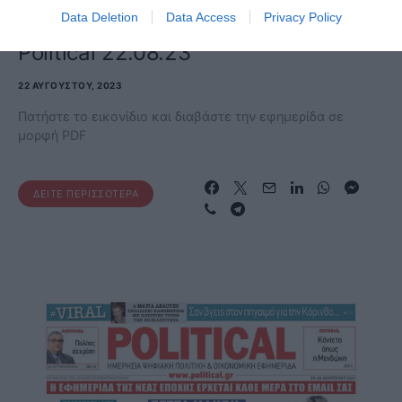
Data Deletion
Data Access
Privacy Policy
ΕΦΗΜΕΡΊΔΑ
Political 22.08.23
22 ΑΥΓΟΎΣΤΟΥ, 2023
Πατήστε το εικονίδιο και διαβάστε την εφημερίδα σε
μορφή PDF
ΔΕΊΤΕ ΠΕΡΙΣΣΌΤΕΡΑ