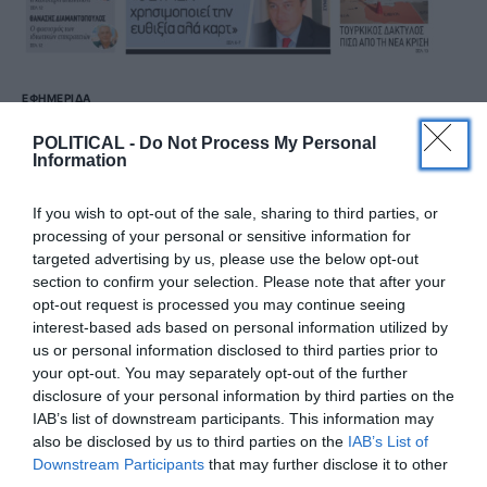
ΕΦΗΜΕΡΊΔΑ
Political 22.12.21
POLITICAL -
Do Not Process My Personal
Information
22 ΔΕΚΕΜΒΡΊΟΥ, 2021
If you wish to opt-out of the sale, sharing to third parties, or
Πατήστε το εικονίδιο και διαβάστε την εφημερίδα σε
processing of your personal or sensitive information for
μορφή PDF
targeted advertising by us, please use the below opt-out
section to confirm your selection. Please note that after your
opt-out request is processed you may continue seeing
ΔΕΊΤΕ ΠΕΡΙΣΣΌΤΕΡΑ
interest-based ads based on personal information utilized by
us or personal information disclosed to third parties prior to
your opt-out. You may separately opt-out of the further
disclosure of your personal information by third parties on the
IAB’s list of downstream participants. This information may
also be disclosed by us to third parties on the
IAB’s List of
Downstream Participants
that may further disclose it to other