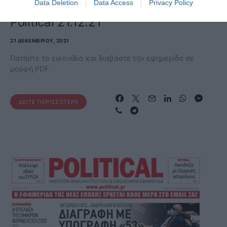
Data Deletion
Data Access
Privacy Policy
ΕΦΗΜΕΡΊΔΑ
Political 21.12.21
21 ΔΕΚΕΜΒΡΊΟΥ, 2021
Πατήστε το εικονίδιο και διαβάστε την εφημερίδα σε
μορφή PDF
ΔΕΊΤΕ ΠΕΡΙΣΣΌΤΕΡΑ