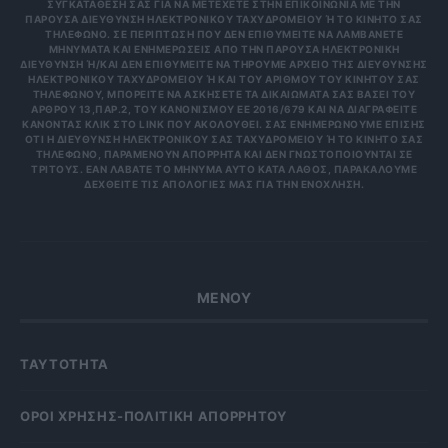
ΣΥΓΚΑΤΆΘΕΣΉ ΣΑΣ ΓΙΑ ΝΑ ΜΕΤΈΧΕΤΕ ΣΤΗΝ ΕΠΙΚΟΙΝΩΝΊΑ ΜΕ ΤΗΝ
ΠΑΡΟΎΣΑ ΔΙΕΎΘΥΝΣΗ ΗΛΕΚΤΡΟΝΙΚΟΎ ΤΑΧΥΔΡΟΜΕΊΟΥ Ή ΤΟ ΚΙΝΗΤΌ ΣΑΣ Τ
ΗΛΈΦΩΝΟ. ΣΕ ΠΕΡΊΠΤΩΣΗ ΠΟΥ ΔΕΝ ΕΠΙΘΥΜΕΊΤΕ ΝΑ ΛΑΜΒΆΝΕΤΕ Μ
ΗΝΎΜΑΤΑ ΚΑΙ ΕΝΗΜΕΡΏΣΕΙΣ ΑΠΌ ΤΗΝ ΠΑΡΟΎΣΑ ΗΛΕΚΤΡΟΝΙΚΉ Δ
ΙΕΎΘΥΝΣΗ Ή/ΚΑΙ ΔΕΝ ΕΠΙΘΥΜΕΊΤΕ ΝΑ ΤΗΡΟΎΜΕ ΑΡΧΕΊΟ ΤΗΣ ΔΙΕΎΘΥΝΣΗΣ ΗΛ
ΕΚΤΡΟΝΙΚΟΎ ΤΑΧΥΔΡΟΜΕΊΟΥ Ή ΚΑΙ ΤΟΥ ΑΡΙΘΜΟΎ ΤΟΥ ΚΙΝΗΤΟΎ ΣΑΣ ΤΗΛ
ΕΦΏΝΟΥ, ΜΠΟΡΕΊΤΕ ΝΑ ΑΣΚΉΣΕΤΕ ΤΑ ΔΙΚΑΙΏΜΑΤΆ ΣΑΣ ΒΆΣΕΙ ΤΟΥ ΆΡΘ
ΡΟΥ 13,ΠΑΡ.2, ΤΟΥ ΚΑΝΟΝΙΣΜΟΎ ΕΕ 2016/679 ΚΑΙ ΝΑ ΔΙΑΓΡΑΦΕΊΤΕ ΚΆΝ
ΟΝΤΑΣ ΚΛΙΚ ΣΤΟ LINK ΠΟΥ ΑΚΟΛΟΥΘΕΊ. ΣΑΣ ΕΝΗΜΕΡΏΝΟΥΜΕ ΕΠΊΣΗΣ ΌΤΙ
Η ΔΙΕΎΘΥΝΣΗ ΗΛΕΚΤΡΟΝΙΚΟΎ ΣΑΣ ΤΑΧΥΔΡΟΜΕΊΟΥ Ή ΤΟ ΚΙΝΗΤΌ ΣΑΣ ΤΗΛΈ
ΦΩΝΟ, ΠΑΡΑΜΈΝΟΥΝ ΑΠΌΡΡΗΤΑ ΚΑΙ ΔΕΝ ΓΝΩΣΤΟΠΟΙΟΎΝΤΑΙ ΣΕ ΤΡΊΤ
ΟΥΣ. ΕΆΝ ΛΆΒΑΤΕ ΤΟ ΜΉΝΥΜΑ ΑΥΤΌ ΚΑΤΆ ΛΆΘΟΣ, ΠΑΡΑΚΑΛΟΎΜΕ ΔΕΧΘ
ΕΊΤΕ ΤΙΣ ΑΠΟΛΟΓΊΕΣ ΜΑΣ ΓΙΑ ΤΗΝ ΕΝΌΧΛΗΣΗ.
ΜΕΝΟΥ
ΤΑΥΤΟΤΗΤΑ
OΡΟΙ ΧΡΗΣΗΣ-ΠΟΛΙΤΙΚΗ ΑΠΟΡΡΗΤΟΥ