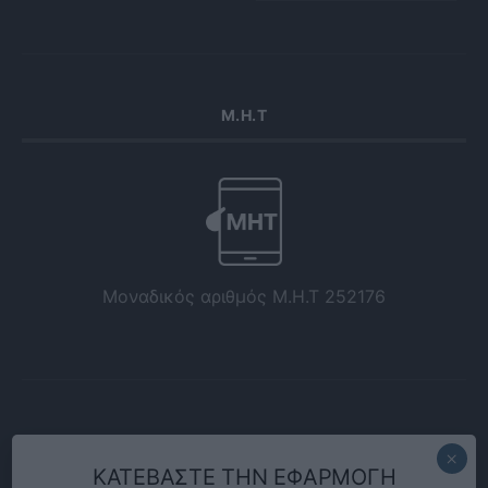
Μ.Η.Τ
Μοναδικός αριθμός Μ.Η.Τ 252176
ΚΑΤΕΒΑΣΤΕ ΤΗΝ ΕΦΑΡΜΟΓΗ