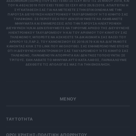
ΔΕΔΟΜΈΝΩΝ (GDPR)} ΠΟΥ ΈΧΕΙ ΤΕΘΕΊ ΣΕ ΙΣΧΎ ΑΠΌ ΤΙΣ 25 ΜΑΪ́ΟΥ 2018, ΚΑΙ
ΤΟΥ Ν.4624/2019 ΠΟΥ ΈΧΕΙ ΤΕΘΕΊ ΣΕ ΙΣΧΎ ΑΠΌ 29/8/2019, ΑΠΑΙΤΕΊΤΑΙ Η
ΣΥΓΚΑΤΆΘΕΣΉ ΣΑΣ ΓΙΑ ΝΑ ΜΕΤΈΧΕΤΕ ΣΤΗΝ ΕΠΙΚΟΙΝΩΝΊΑ ΜΕ ΤΗΝ
ΠΑΡΟΎΣΑ ΔΙΕΎΘΥΝΣΗ ΗΛΕΚΤΡΟΝΙΚΟΎ ΤΑΧΥΔΡΟΜΕΊΟΥ Ή ΤΟ ΚΙΝΗΤΌ ΣΑΣ Τ
ΗΛΈΦΩΝΟ. ΣΕ ΠΕΡΊΠΤΩΣΗ ΠΟΥ ΔΕΝ ΕΠΙΘΥΜΕΊΤΕ ΝΑ ΛΑΜΒΆΝΕΤΕ Μ
ΗΝΎΜΑΤΑ ΚΑΙ ΕΝΗΜΕΡΏΣΕΙΣ ΑΠΌ ΤΗΝ ΠΑΡΟΎΣΑ ΗΛΕΚΤΡΟΝΙΚΉ Δ
ΙΕΎΘΥΝΣΗ Ή/ΚΑΙ ΔΕΝ ΕΠΙΘΥΜΕΊΤΕ ΝΑ ΤΗΡΟΎΜΕ ΑΡΧΕΊΟ ΤΗΣ ΔΙΕΎΘΥΝΣΗΣ ΗΛ
ΕΚΤΡΟΝΙΚΟΎ ΤΑΧΥΔΡΟΜΕΊΟΥ Ή ΚΑΙ ΤΟΥ ΑΡΙΘΜΟΎ ΤΟΥ ΚΙΝΗΤΟΎ ΣΑΣ ΤΗΛ
ΕΦΏΝΟΥ, ΜΠΟΡΕΊΤΕ ΝΑ ΑΣΚΉΣΕΤΕ ΤΑ ΔΙΚΑΙΏΜΑΤΆ ΣΑΣ ΒΆΣΕΙ ΤΟΥ ΆΡΘ
ΡΟΥ 13,ΠΑΡ.2, ΤΟΥ ΚΑΝΟΝΙΣΜΟΎ ΕΕ 2016/679 ΚΑΙ ΝΑ ΔΙΑΓΡΑΦΕΊΤΕ ΚΆΝ
ΟΝΤΑΣ ΚΛΙΚ ΣΤΟ LINK ΠΟΥ ΑΚΟΛΟΥΘΕΊ. ΣΑΣ ΕΝΗΜΕΡΏΝΟΥΜΕ ΕΠΊΣΗΣ ΌΤΙ
Η ΔΙΕΎΘΥΝΣΗ ΗΛΕΚΤΡΟΝΙΚΟΎ ΣΑΣ ΤΑΧΥΔΡΟΜΕΊΟΥ Ή ΤΟ ΚΙΝΗΤΌ ΣΑΣ ΤΗΛΈ
ΦΩΝΟ, ΠΑΡΑΜΈΝΟΥΝ ΑΠΌΡΡΗΤΑ ΚΑΙ ΔΕΝ ΓΝΩΣΤΟΠΟΙΟΎΝΤΑΙ ΣΕ ΤΡΊΤ
ΟΥΣ. ΕΆΝ ΛΆΒΑΤΕ ΤΟ ΜΉΝΥΜΑ ΑΥΤΌ ΚΑΤΆ ΛΆΘΟΣ, ΠΑΡΑΚΑΛΟΎΜΕ ΔΕΧΘ
ΕΊΤΕ ΤΙΣ ΑΠΟΛΟΓΊΕΣ ΜΑΣ ΓΙΑ ΤΗΝ ΕΝΌΧΛΗΣΗ.
ΜΕΝΟΥ
ΤΑΥΤΟΤΗΤΑ
OΡΟΙ ΧΡΗΣΗΣ-ΠΟΛΙΤΙΚΗ ΑΠΟΡΡΗΤΟΥ