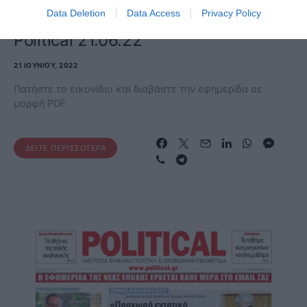
Data Deletion
Data Access
Privacy Policy
ΕΦΗΜΕΡΊΔΑ
Political 21.06.22
21 ΙΟΥΝΊΟΥ, 2022
Πατήστε το εικονίδιο και διαβάστε την εφημερίδα σε
μορφή PDF
ΔΕΊΤΕ ΠΕΡΙΣΣΌΤΕΡΑ