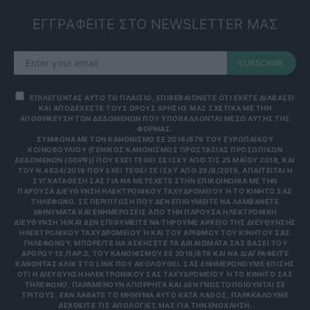
ΕΓΓΡΑΦΕΙΤΕ ΣΤΟ NEWSLETTER ΜΑΣ
SUBSCRIBE
ΕΠΙΛΕΓΟΝΤΑΣ ΑΥΤΟ ΤΟ ΠΛΑΙΣΙΟ, ΕΠΙΒΕΒΑΙΩΝΕΤΕ ΟΤΙ ΕΧΕΤΕ ΔΙΑΒΑΣΕΙ
ΚΑΙ ΑΠΟΔΕΧΕΣΤΕ ΤΟΥΣ ΟΡΟΥΣ ΧΡΗΣΗΣ ΜΑΣ ΣΧΕΤΙΚΑ ΜΕ ΤΗΝ
ΑΠΟΘΗΚΕΥΣΗ ΤΩΝ ΔΕΔΟΜΕΝΩΝ ΠΟΥ ΥΠΟΒΑΛΛΟΝΤΑΙ ΜΕΣΩ ΑΥΤΗΣ ΤΗΣ
ΦΟΡΜΑΣ.
ΣΎΜΦΩΝΑ ΜΕ ΤΟΝ ΚΑΝΟΝΙΣΜΌ ΕΕ 2016/679 ΤΟΥ ΕΥΡΩΠΑΪΚΟΎ
ΚΟΙΝΟΒΟΥΛΊΟΥ {ΓΕΝΙΚΌΣ ΚΑΝΟΝΙΣΜΌΣ ΠΡΟΣΤΑΣΊΑΣ ΠΡΟΣΩΠΙΚΏΝ
ΔΕΔΟΜΈΝΩΝ (GDPR)} ΠΟΥ ΈΧΕΙ ΤΕΘΕΊ ΣΕ ΙΣΧΎ ΑΠΌ ΤΙΣ 25 ΜΑΪ́ΟΥ 2018, ΚΑΙ
ΤΟΥ Ν.4624/2019 ΠΟΥ ΈΧΕΙ ΤΕΘΕΊ ΣΕ ΙΣΧΎ ΑΠΌ 29/8/2019, ΑΠΑΙΤΕΊΤΑΙ Η
ΣΥΓΚΑΤΆΘΕΣΉ ΣΑΣ ΓΙΑ ΝΑ ΜΕΤΈΧΕΤΕ ΣΤΗΝ ΕΠΙΚΟΙΝΩΝΊΑ ΜΕ ΤΗΝ
ΠΑΡΟΎΣΑ ΔΙΕΎΘΥΝΣΗ ΗΛΕΚΤΡΟΝΙΚΟΎ ΤΑΧΥΔΡΟΜΕΊΟΥ Ή ΤΟ ΚΙΝΗΤΌ ΣΑΣ Τ
ΗΛΈΦΩΝΟ. ΣΕ ΠΕΡΊΠΤΩΣΗ ΠΟΥ ΔΕΝ ΕΠΙΘΥΜΕΊΤΕ ΝΑ ΛΑΜΒΆΝΕΤΕ Μ
ΗΝΎΜΑΤΑ ΚΑΙ ΕΝΗΜΕΡΏΣΕΙΣ ΑΠΌ ΤΗΝ ΠΑΡΟΎΣΑ ΗΛΕΚΤΡΟΝΙΚΉ Δ
ΙΕΎΘΥΝΣΗ Ή/ΚΑΙ ΔΕΝ ΕΠΙΘΥΜΕΊΤΕ ΝΑ ΤΗΡΟΎΜΕ ΑΡΧΕΊΟ ΤΗΣ ΔΙΕΎΘΥΝΣΗΣ ΗΛ
ΕΚΤΡΟΝΙΚΟΎ ΤΑΧΥΔΡΟΜΕΊΟΥ Ή ΚΑΙ ΤΟΥ ΑΡΙΘΜΟΎ ΤΟΥ ΚΙΝΗΤΟΎ ΣΑΣ ΤΗΛ
ΕΦΏΝΟΥ, ΜΠΟΡΕΊΤΕ ΝΑ ΑΣΚΉΣΕΤΕ ΤΑ ΔΙΚΑΙΏΜΑΤΆ ΣΑΣ ΒΆΣΕΙ ΤΟΥ ΆΡΘ
ΡΟΥ 13,ΠΑΡ.2, ΤΟΥ ΚΑΝΟΝΙΣΜΟΎ ΕΕ 2016/679 ΚΑΙ ΝΑ ΔΙΑΓΡΑΦΕΊΤΕ ΚΆΝ
ΟΝΤΑΣ ΚΛΙΚ ΣΤΟ LINK ΠΟΥ ΑΚΟΛΟΥΘΕΊ. ΣΑΣ ΕΝΗΜΕΡΏΝΟΥΜΕ ΕΠΊΣΗΣ ΌΤΙ
Η ΔΙΕΎΘΥΝΣΗ ΗΛΕΚΤΡΟΝΙΚΟΎ ΣΑΣ ΤΑΧΥΔΡΟΜΕΊΟΥ Ή ΤΟ ΚΙΝΗΤΌ ΣΑΣ ΤΗΛΈ
ΦΩΝΟ, ΠΑΡΑΜΈΝΟΥΝ ΑΠΌΡΡΗΤΑ ΚΑΙ ΔΕΝ ΓΝΩΣΤΟΠΟΙΟΎΝΤΑΙ ΣΕ ΤΡΊΤ
ΟΥΣ. ΕΆΝ ΛΆΒΑΤΕ ΤΟ ΜΉΝΥΜΑ ΑΥΤΌ ΚΑΤΆ ΛΆΘΟΣ, ΠΑΡΑΚΑΛΟΎΜΕ ΔΕΧΘ
ΕΊΤΕ ΤΙΣ ΑΠΟΛΟΓΊΕΣ ΜΑΣ ΓΙΑ ΤΗΝ ΕΝΌΧΛΗΣΗ.