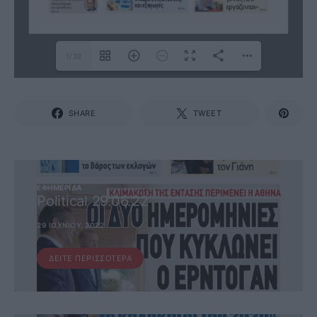
1/32
SHARE
TWEET
ΕΦΗΜΕΡΊΔΑ
Political 29.06.22
29 ΙΟΥΝΊΟΥ, 2022
ΔΕΊΤΕ ΠΕΡΙΣΣΌΤΕΡΑ