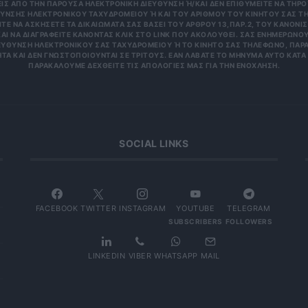
 ΑΠΌ ΤΗΝ ΠΑΡΟΎΣΑ ΗΛΕΚΤΡΟΝΙΚΉ ΔΙΕΎΘΥΝΣΗ Ή/ΚΑΙ ΔΕΝ ΕΠΙΘΥΜΕΊΤΕ ΝΑ ΤΗΡΟΎΜ
ΝΣΗΣ ΗΛΕΚΤΡΟΝΙΚΟΎ ΤΑΧΥΔΡΟΜΕΊΟΥ Ή ΚΑΙ ΤΟΥ ΑΡΙΘΜΟΎ ΤΟΥ ΚΙΝΗΤΟΎ ΣΑΣ ΤΗΛΕΦ
ΝΑ ΑΣΚΉΣΕΤΕ ΤΑ ΔΙΚΑΙΏΜΑΤΆ ΣΑΣ ΒΆΣΕΙ ΤΟΥ ΆΡΘΡΟΥ 13,ΠΑΡ.2, ΤΟΥ ΚΑΝΟΝΙΣΜΟΎ
 ΝΑ ΔΙΑΓΡΑΦΕΊΤΕ ΚΆΝΟΝΤΑΣ ΚΛΙΚ ΣΤΟ LINK ΠΟΥ ΑΚΟΛΟΥΘΕΊ. ΣΑΣ ΕΝΗΜΕΡΏΝΟΥΜΕ 
ΥΝΣΗ ΗΛΕΚΤΡΟΝΙΚΟΎ ΣΑΣ ΤΑΧΥΔΡΟΜΕΊΟΥ Ή ΤΟ ΚΙΝΗΤΌ ΣΑΣ ΤΗΛΈΦΩΝΟ, ΠΑΡΑΜΈΝ
ΑΙ ΔΕΝ ΓΝΩΣΤΟΠΟΙΟΎΝΤΑΙ ΣΕ ΤΡΊΤΟΥΣ. ΕΆΝ ΛΆΒΑΤΕ ΤΟ ΜΉΝΥΜΑ ΑΥΤΌ ΚΑΤΆ ΛΆΘΟ
ΚΑΛΟΎΜΕ ΔΕΧΘΕΊΤΕ ΤΙΣ ΑΠΟΛΟΓΊΕΣ ΜΑΣ ΓΙΑ ΤΗΝ ΕΝΌΧΛΗΣΗ.
SOCIAL LINKS
FACEBOOK
TWITTER
INSTAGRAM
YOUTUBE
TELEGRAM
SUBSCRIBERS
FOLLOWERS
LINKEDIN
VIBER
WHATSAPP
MAIL