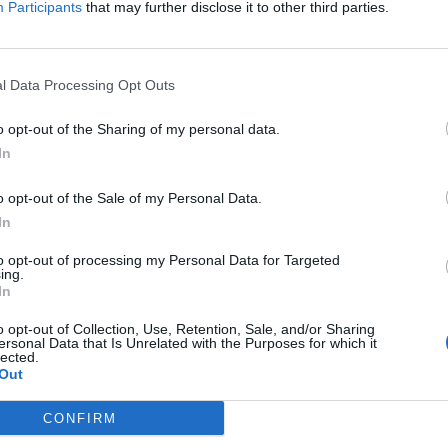
Participants
that may further disclose it to other third parties.
ΤΙ ΕΧΕΤΕ ΔΙΑΒΑΣΕΙ ΚΑΙ ΑΠΟΔΕΧΕΣΤΕ ΤΟΥΣ ΟΡΟΥΣ ΧΡΗΣΗΣ ΜΑΣ ΣΧΕΤΙΚΑ ΜΕ ΤΗΝ
l Data Processing Opt Outs
ΟΎ ΚΟΙΝΟΒΟΥΛΊΟΥ {ΓΕΝΙΚΌΣ ΚΑΝΟΝΙΣΜΌΣ ΠΡΟΣΤΑΣΊΑΣ ΠΡΟΣΩΠΙΚΏΝ ΔΕΔΟΜΈΝΩΝ (
ΠΌ 29/8/2019, ΑΠΑΙΤΕΊΤΑΙ Η ΣΥΓΚΑΤΆΘΕΣΉ ΣΑΣ ΓΙΑ ΝΑ ΜΕΤΈΧΕΤΕ ΣΤΗΝ ΕΠΙΚΟΙΝΩ
o opt-out of the Sharing of my personal data.
ΩΣΗ ΠΟΥ ΔΕΝ ΕΠΙΘΥΜΕΊΤΕ ΝΑ ΛΑΜΒΆΝΕΤΕ ΜΗΝΎΜΑΤΑ ΚΑΙ ΕΝΗΜΕΡΏΣΕΙΣ ΑΠΌ ΤΗΝ Π
In
ΝΙΚΟΎ ΤΑΧΥΔΡΟΜΕΊΟΥ Ή ΚΑΙ ΤΟΥ ΑΡΙΘΜΟΎ ΤΟΥ ΚΙΝΗΤΟΎ ΣΑΣ ΤΗΛΕΦΏΝΟΥ, ΜΠΟΡΕ
ΙΑΓΡΑΦΕΊΤΕ ΚΆΝΟΝΤΑΣ ΚΛΙΚ ΣΤΟ LINK ΠΟΥ ΑΚΟΛΟΥΘΕΊ. ΣΑΣ ΕΝΗΜΕΡΏΝΟΥΜΕ ΕΠΊΣΗ
ΠΌΡΡΗΤΑ ΚΑΙ ΔΕΝ ΓΝΩΣΤΟΠΟΙΟΎΝΤΑΙ ΣΕ ΤΡΊΤΟΥΣ. ΕΆΝ ΛΆΒΑΤΕ ΤΟ ΜΉΝΥΜΑ ΑΥΤΌ
o opt-out of the Sale of my Personal Data.
In
to opt-out of processing my Personal Data for Targeted
ing.
In
o opt-out of Collection, Use, Retention, Sale, and/or Sharing
ersonal Data that Is Unrelated with the Purposes for which it
lected.
Out
CONFIRM