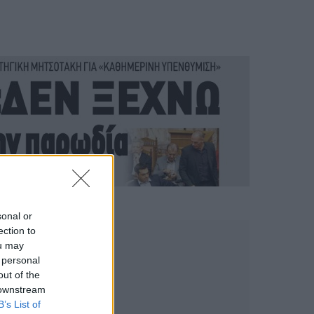
sonal or
ection to
ou may
 personal
out of the
 downstream
B’s List of