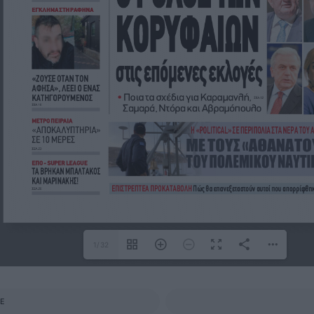
1/32
E