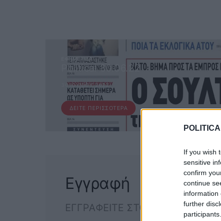
ΕΦΗΜΕΡΊΔΑ
Political 30.06.22
30 ΙΟΥΝΊΟΥ, 2022
ΔΕΊΤΕ ΠΕΡΙΣΣΌΤΕΡΑ
POLITICA
If you wish 
sensitive in
confirm you
Εγγραφή
continue se
information 
further disc
ΕΓΓΡΑΦΕΙΤΕ ΣΤΟ NEWSLETTER
participants