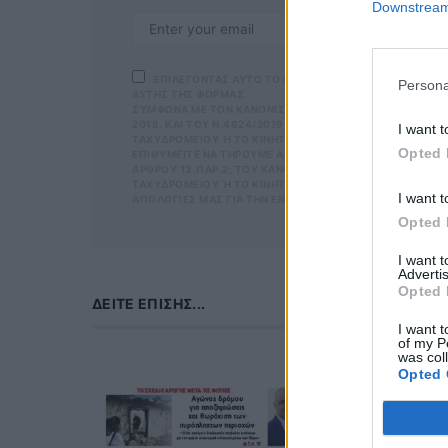
Downstream 
ΕΠΙΛΕΓΟΝΤΑΣ ΑΥΤΟ ΤΟ ΠΛΑΙΣΙΟ, ΕΠΙΒΕΒΑΙΩΝΕΤΕ Ο
Persona
ΑΥΤΗΣ ΤΗΣ ΦΟΡΜΑΣ.
ΣΎΜΦΩΝΑ ΜΕ ΤΟΝ ΚΑΝΟΝΙΣΜΌ ΕΕ 2016/679 ΤΟΥ ΕΥΡΩΠΑΪΚ
2018, ΚΑΙ ΤΟΥ Ν.4624/2019 ΠΟΥ ΈΧΕΙ ΤΕΘΕΊ ΣΕ ΙΣΧΎ Α
I want t
ΤΑΧΥΔΡΟΜΕΊΟΥ Ή ΤΟ ΚΙΝΗΤΌ ΣΑΣ ΤΗΛΈΦΩΝΟ. ΣΕ ΠΕΡΊΠΤ
Opted 
ΙΘΥΜΕΊΤΕ ΝΑ ΤΗΡΟΎΜΕ ΑΡΧΕΊΟ ΤΗΣ ΔΙΕΎΘΥΝΣΗΣ ΗΛΕΚΤΡΟ
ΡΟΥ 13,ΠΑΡ.2, ΤΟΥ ΚΑΝΟΝΙΣΜΟΎ ΕΕ 2016/679 ΚΑΙ ΝΑ Δ
ΥΔΡΟΜΕΊΟΥ Ή ΤΟ ΚΙΝΗΤΌ ΣΑΣ ΤΗΛΈΦΩΝΟ, ΠΑΡΑΜΈΝΟΥΝ Α
I want t
ΟΓΊΕΣ ΜΑΣ ΓΙΑ ΤΗΝ ΕΝΌΧΛΗΣΗ.
Opted 
I want 
Advertis
Opted 
ΔΕΊΤΕ ΕΠΊΣΗΣ...
I want t
of my P
was col
Opted 