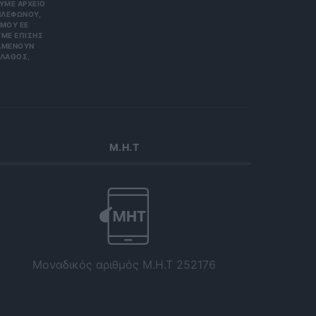
Ε ΑΡΧΕΊΟ ΤΗ
ΏΝΟΥ, ΜΠΟ
 ΕΕ 201
ΕΠΊΣΗΣ ΌΤΙ
ΟΥΝ ΑΠΌΡ
Σ, ΠΑΡΑ
Μ.Η.Τ
Μοναδικός αριθμός Μ.Η.Τ 252176