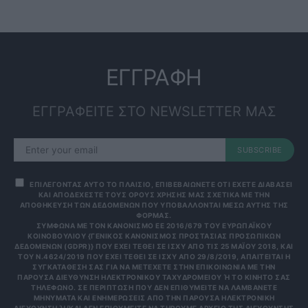
ΕΓΓΡΑΦΗ
ΕΓΓΡΑΦΕΙΤΕ ΣΤΟ NEWSLETTER ΜΑΣ
SUBSCRIBE
ΕΠΙΛΕΓΟΝΤΑΣ ΑΥΤΟ ΤΟ ΠΛΑΙΣΙΟ, ΕΠΙΒΕΒΑΙΩΝΕΤΕ ΟΤΙ ΕΧΕΤΕ ΔΙΑΒΑΣΕΙ
ΚΑΙ ΑΠΟΔΕΧΕΣΤΕ ΤΟΥΣ ΟΡΟΥΣ ΧΡΗΣΗΣ ΜΑΣ ΣΧΕΤΙΚΑ ΜΕ ΤΗΝ
ΑΠΟΘΗΚΕΥΣΗ ΤΩΝ ΔΕΔΟΜΕΝΩΝ ΠΟΥ ΥΠΟΒΑΛΛΟΝΤΑΙ ΜΕΣΩ ΑΥΤΗΣ ΤΗΣ
ΦΟΡΜΑΣ.
ΣΎΜΦΩΝΑ ΜΕ ΤΟΝ ΚΑΝΟΝΙΣΜΌ ΕΕ 2016/679 ΤΟΥ ΕΥΡΩΠΑΪΚΟΎ
ΚΟΙΝΟΒΟΥΛΊΟΥ {ΓΕΝΙΚΌΣ ΚΑΝΟΝΙΣΜΌΣ ΠΡΟΣΤΑΣΊΑΣ ΠΡΟΣΩΠΙΚΏΝ
ΔΕΔΟΜΈΝΩΝ (GDPR)} ΠΟΥ ΈΧΕΙ ΤΕΘΕΊ ΣΕ ΙΣΧΎ ΑΠΌ ΤΙΣ 25 ΜΑΪ́ΟΥ 2018, ΚΑΙ
ΤΟΥ Ν.4624/2019 ΠΟΥ ΈΧΕΙ ΤΕΘΕΊ ΣΕ ΙΣΧΎ ΑΠΌ 29/8/2019, ΑΠΑΙΤΕΊΤΑΙ Η
ΣΥΓΚΑΤΆΘΕΣΉ ΣΑΣ ΓΙΑ ΝΑ ΜΕΤΈΧΕΤΕ ΣΤΗΝ ΕΠΙΚΟΙΝΩΝΊΑ ΜΕ ΤΗΝ
ΠΑΡΟΎΣΑ ΔΙΕΎΘΥΝΣΗ ΗΛΕΚΤΡΟΝΙΚΟΎ ΤΑΧΥΔΡΟΜΕΊΟΥ Ή ΤΟ ΚΙΝΗΤΌ ΣΑΣ Τ
ΗΛΈΦΩΝΟ. ΣΕ ΠΕΡΊΠΤΩΣΗ ΠΟΥ ΔΕΝ ΕΠΙΘΥΜΕΊΤΕ ΝΑ ΛΑΜΒΆΝΕΤΕ Μ
ΗΝΎΜΑΤΑ ΚΑΙ ΕΝΗΜΕΡΏΣΕΙΣ ΑΠΌ ΤΗΝ ΠΑΡΟΎΣΑ ΗΛΕΚΤΡΟΝΙΚΉ Δ