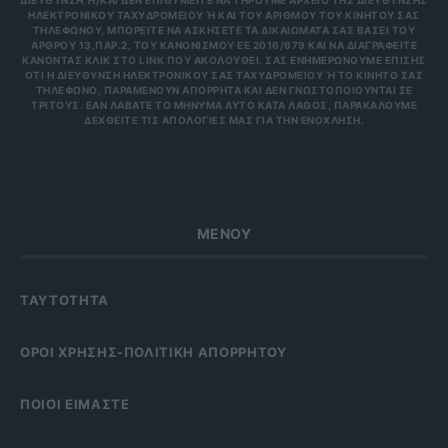
ΙΕΎΘΥΝΣΗ Ή/ΚΑΙ ΔΕΝ ΕΠΙΘΥΜΕΊΤΕ ΝΑ ΤΗΡΟΎΜΕ ΑΡΧΕΊΟ ΤΗΣ ΔΙΕΎΘΥΝΣΗΣ ΗΛ
ΕΚΤΡΟΝΙΚΟΎ ΤΑΧΥΔΡΟΜΕΊΟΥ Ή ΚΑΙ ΤΟΥ ΑΡΙΘΜΟΎ ΤΟΥ ΚΙΝΗΤΟΎ ΣΑΣ ΤΗΛ
ΕΦΏΝΟΥ, ΜΠΟΡΕΊΤΕ ΝΑ ΑΣΚΉΣΕΤΕ ΤΑ ΔΙΚΑΙΏΜΑΤΆ ΣΑΣ ΒΆΣΕΙ ΤΟΥ ΆΡΘ
ΡΟΥ 13,ΠΑΡ.2, ΤΟΥ ΚΑΝΟΝΙΣΜΟΎ ΕΕ 2016/679 ΚΑΙ ΝΑ ΔΙΑΓΡΑΦΕΊΤΕ ΚΆΝ
ΟΝΤΑΣ ΚΛΙΚ ΣΤΟ LINK ΠΟΥ ΑΚΟΛΟΥΘΕΊ. ΣΑΣ ΕΝΗΜΕΡΏΝΟΥΜΕ ΕΠΊΣΗΣ ΌΤΙ
Η ΔΙΕΎΘΥΝΣΗ ΗΛΕΚΤΡΟΝΙΚΟΎ ΣΑΣ ΤΑΧΥΔΡΟΜΕΊΟΥ Ή ΤΟ ΚΙΝΗΤΌ ΣΑΣ ΤΗΛΈ
ΦΩΝΟ, ΠΑΡΑΜΈΝΟΥΝ ΑΠΌΡΡΗΤΑ ΚΑΙ ΔΕΝ ΓΝΩΣΤΟΠΟΙΟΎΝΤΑΙ ΣΕ ΤΡΊΤ
ΟΥΣ. ΕΆΝ ΛΆΒΑΤΕ ΤΟ ΜΉΝΥΜΑ ΑΥΤΌ ΚΑΤΆ ΛΆΘΟΣ, ΠΑΡΑΚΑΛΟΎΜΕ ΔΕΧΘ
ΕΊΤΕ ΤΙΣ ΑΠΟΛΟΓΊΕΣ ΜΑΣ ΓΙΑ ΤΗΝ ΕΝΌΧΛΗΣΗ.
ΜΕΝΟΥ
ΤΑΥΤΟΤΗΤΑ
OΡΟΙ ΧΡΗΣΗΣ-ΠΟΛΙΤΙΚΗ ΑΠΟΡΡΗΤΟΥ
ΠΟΙΟΙ ΕΙΜΑΣΤΕ