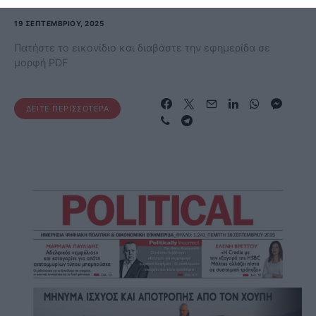
19 ΣΕΠΤΕΜΒΡΊΟΥ, 2025
Πατήστε το εικονίδιο και διαβάστε την εφημερίδα σε
μορφή PDF
ΔΕΊΤΕ ΠΕΡΙΣΣΌΤΕΡΑ