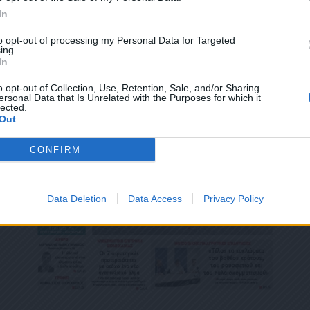
ΕΎΘΥΝΣΗ Ή/ΚΑΙ ΔΕΝ ΕΠΙΘΥΜΕΊΤΕ ΝΑ ΤΗΡΟΎΜΕ ΑΡΧΕΊΟ ΤΗΣ ΔΙΕΎΘΥΝΣΗΣ ΗΛΕΚΤΡΟΝ
In
ΚΑΙ ΤΟΥ ΑΡΙΘΜΟΎ ΤΟΥ ΚΙΝΗΤΟΎ ΣΑΣ ΤΗΛΕΦΏΝΟΥ, ΜΠΟΡΕΊΤΕ ΝΑ ΑΣΚΉΣΕΤΕ ΤΑ ΔΙΚ
ΟΥ 13,ΠΑΡ.2, ΤΟΥ ΚΑΝΟΝΙΣΜΟΎ ΕΕ 2016/679 ΚΑΙ ΝΑ ΔΙΑΓΡΑΦΕΊΤΕ ΚΆΝΟΝΤΑΣ ΚΛΙΚ
to opt-out of processing my Personal Data for Targeted
Σ ΕΝΗΜΕΡΏΝΟΥΜΕ ΕΠΊΣΗΣ ΌΤΙ Η ΔΙΕΎΘΥΝΣΗ ΗΛΕΚΤΡΟΝΙΚΟΎ ΣΑΣ ΤΑΧΥΔΡΟΜΕΊΟΥ 
ing.
ΝΟ, ΠΑΡΑΜΈΝΟΥΝ ΑΠΌΡΡΗΤΑ ΚΑΙ ΔΕΝ ΓΝΩΣΤΟΠΟΙΟΎΝΤΑΙ ΣΕ ΤΡΊΤΟΥΣ. ΕΆΝ ΛΆΒΑΤ
In
ΛΆΘΟΣ, ΠΑΡΑΚΑΛΟΎΜΕ ΔΕΧΘΕΊΤΕ ΤΙΣ ΑΠΟΛΟΓΊΕΣ ΜΑΣ ΓΙΑ ΤΗΝ ΕΝΌΧΛΗΣΗ.
o opt-out of Collection, Use, Retention, Sale, and/or Sharing
ersonal Data that Is Unrelated with the Purposes for which it
lected.
Out
CONFIRM
Data Deletion
Data Access
Privacy Policy