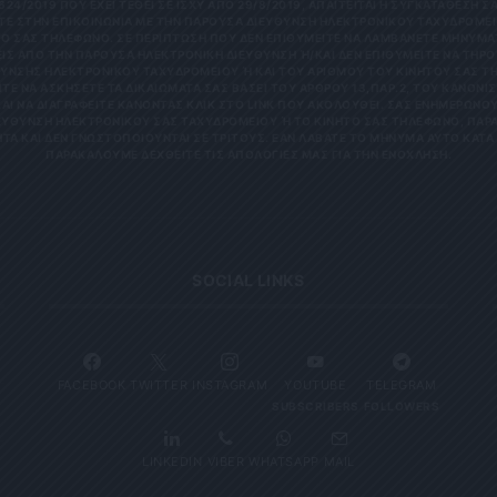
624/2019 ΠΟΥ ΈΧΕΙ ΤΕΘΕΊ ΣΕ ΙΣΧΎ ΑΠΌ 29/8/2019, ΑΠΑΙΤΕΊΤΑΙ Η ΣΥΓΚΑΤΆΘΕΣΉ ΣΑ
Ε ΣΤΗΝ ΕΠΙΚΟΙΝΩΝΊΑ ΜΕ ΤΗΝ ΠΑΡΟΎΣΑ ΔΙΕΎΘΥΝΣΗ ΗΛΕΚΤΡΟΝΙΚΟΎ ΤΑΧΥΔΡΟΜΕΊΟ
 ΣΑΣ ΤΗΛΈΦΩΝΟ. ΣΕ ΠΕΡΊΠΤΩΣΗ ΠΟΥ ΔΕΝ ΕΠΙΘΥΜΕΊΤΕ ΝΑ ΛΑΜΒΆΝΕΤΕ ΜΗΝΎΜΑΤΑ
 ΑΠΌ ΤΗΝ ΠΑΡΟΎΣΑ ΗΛΕΚΤΡΟΝΙΚΉ ΔΙΕΎΘΥΝΣΗ Ή/ΚΑΙ ΔΕΝ ΕΠΙΘΥΜΕΊΤΕ ΝΑ ΤΗΡΟΎΜ
ΝΣΗΣ ΗΛΕΚΤΡΟΝΙΚΟΎ ΤΑΧΥΔΡΟΜΕΊΟΥ Ή ΚΑΙ ΤΟΥ ΑΡΙΘΜΟΎ ΤΟΥ ΚΙΝΗΤΟΎ ΣΑΣ ΤΗΛΕΦ
ΝΑ ΑΣΚΉΣΕΤΕ ΤΑ ΔΙΚΑΙΏΜΑΤΆ ΣΑΣ ΒΆΣΕΙ ΤΟΥ ΆΡΘΡΟΥ 13,ΠΑΡ.2, ΤΟΥ ΚΑΝΟΝΙΣΜΟΎ
 ΝΑ ΔΙΑΓΡΑΦΕΊΤΕ ΚΆΝΟΝΤΑΣ ΚΛΙΚ ΣΤΟ LINK ΠΟΥ ΑΚΟΛΟΥΘΕΊ. ΣΑΣ ΕΝΗΜΕΡΏΝΟΥΜΕ 
ΥΝΣΗ ΗΛΕΚΤΡΟΝΙΚΟΎ ΣΑΣ ΤΑΧΥΔΡΟΜΕΊΟΥ Ή ΤΟ ΚΙΝΗΤΌ ΣΑΣ ΤΗΛΈΦΩΝΟ, ΠΑΡΑΜΈΝ
ΑΙ ΔΕΝ ΓΝΩΣΤΟΠΟΙΟΎΝΤΑΙ ΣΕ ΤΡΊΤΟΥΣ. ΕΆΝ ΛΆΒΑΤΕ ΤΟ ΜΉΝΥΜΑ ΑΥΤΌ ΚΑΤΆ ΛΆΘΟ
ΚΑΛΟΎΜΕ ΔΕΧΘΕΊΤΕ ΤΙΣ ΑΠΟΛΟΓΊΕΣ ΜΑΣ ΓΙΑ ΤΗΝ ΕΝΌΧΛΗΣΗ.
SOCIAL LINKS
FACEBOOK
TWITTER
INSTAGRAM
YOUTUBE
TELEGRAM
SUBSCRIBERS
FOLLOWERS
LINKEDIN
VIBER
WHATSAPP
MAIL