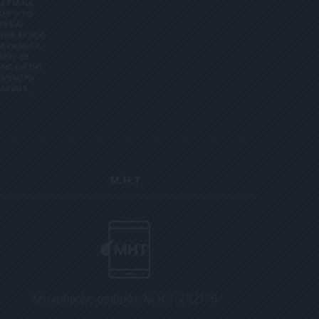
Σ ΓΙΑ ΝΑ
Υ Ή ΤΟ Κ
 ΚΑΙ Ε
Ε ΑΡΧΕΊΟ ΤΗ
ΏΝΟΥ, ΜΠΟ
 ΕΕ 201
ΕΠΊΣΗΣ ΌΤΙ
ΟΥΝ ΑΠΌΡ
Σ, ΠΑΡΑ
Μ.Η.Τ
Μοναδικός αριθμός Μ.Η.Τ 252176