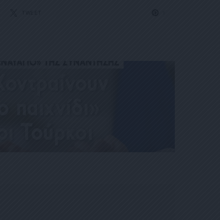
TWEET
1