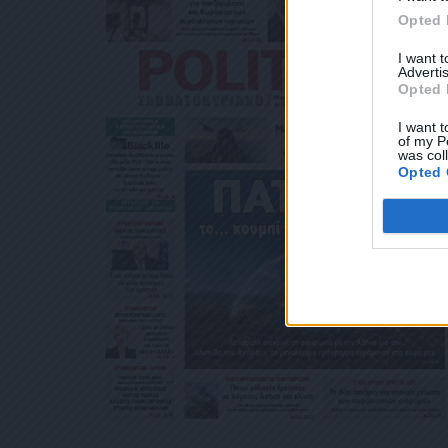
ΛΕΚΤΡΟΝΙΚΉ ΔΙ
Opted 
ΧΥΔΡΟΜΕΊΟΥ Ή 
ΒΆΣΕΙ ΤΟΥ ΆΡΘΡ
I want 
ΑΚΟΛΟΥΘΕΊ. ΣΑ
Advertis
ΤΌ ΣΑΣ ΤΗΛΈΦΩ
Opted 
ΜΑ ΑΥΤΌ ΚΑΤΆ 
I want t
of my P
was col
Opted 