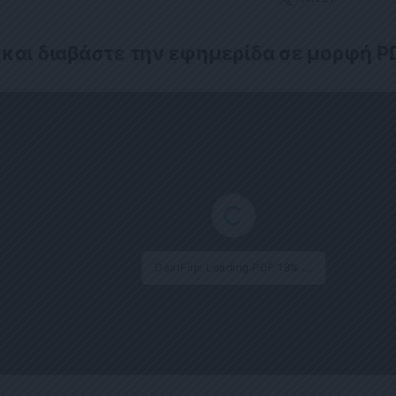
 και διαβάστε την εφημερίδα σε μορφή P
DearFlip: Loading PDF 24% ...