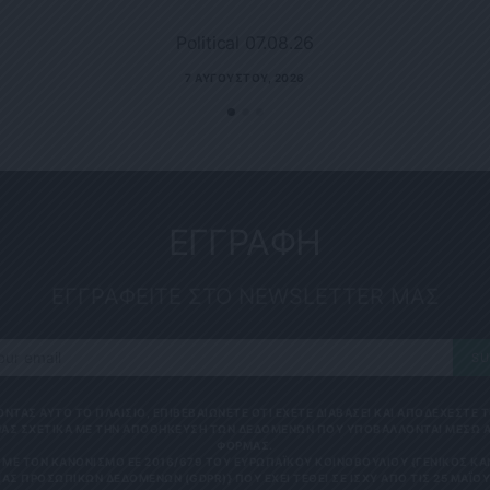
Political 07.08.26
7 ΑΥΓΟΎΣΤΟΥ, 2026
ΕΓΓΡΑΦΗ
ΕΓΓΡΑΦΕΙΤΕ ΣΤΟ NEWSLETTER ΜΑΣ
SU
ΟΝΤΑΣ ΑΥΤΟ ΤΟ ΠΛΑΙΣΙΟ, ΕΠΙΒΕΒΑΙΩΝΕΤΕ ΟΤΙ ΕΧΕΤΕ ΔΙΑΒΑΣΕΙ ΚΑΙ ΑΠΟΔΕΧΕΣΤΕ
ΑΣ ΣΧΕΤΙΚΑ ΜΕ ΤΗΝ ΑΠΟΘΗΚΕΥΣΗ ΤΩΝ ΔΕΔΟΜΕΝΩΝ ΠΟΥ ΥΠΟΒΑΛΛΟΝΤΑΙ ΜΕΣΩ 
ΦΟΡΜΑΣ.
ΜΕ ΤΟΝ ΚΑΝΟΝΙΣΜΌ ΕΕ 2016/679 ΤΟΥ ΕΥΡΩΠΑΪΚΟΎ ΚΟΙΝΟΒΟΥΛΊΟΥ {ΓΕΝΙΚΌΣ Κ
ΑΣ ΠΡΟΣΩΠΙΚΏΝ ΔΕΔΟΜΈΝΩΝ (GDPR)} ΠΟΥ ΈΧΕΙ ΤΕΘΕΊ ΣΕ ΙΣΧΎ ΑΠΌ ΤΙΣ 25 ΜΑΪ́ΟΥ 