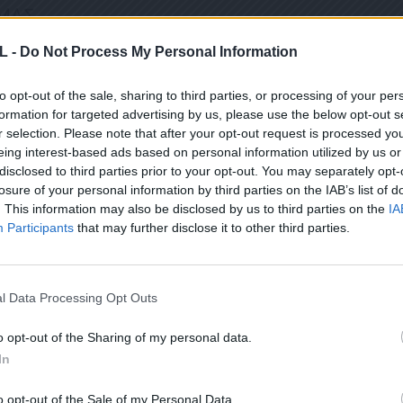
 ΜΑΣ
L -
Do Not Process My Personal Information
to opt-out of the sale, sharing to third parties, or processing of your per
ΤΙ ΕΧΕΤΕ ΔΙΑΒΑΣΕΙ ΚΑΙ ΑΠΟΔΕΧΕΣΤΕ ΤΟΥΣ ΟΡΟΥΣ ΧΡΗΣΗΣ ΜΑΣ ΣΧΕΤΙΚΑ ΜΕ ΤΗΝ
formation for targeted advertising by us, please use the below opt-out s
r selection. Please note that after your opt-out request is processed y
ΟΎ ΚΟΙΝΟΒΟΥΛΊΟΥ {ΓΕΝΙΚΌΣ ΚΑΝΟΝΙΣΜΌΣ ΠΡΟΣΤΑΣΊΑΣ ΠΡΟΣΩΠΙΚΏΝ ΔΕΔΟΜΈΝΩΝ (
eing interest-based ads based on personal information utilized by us or
ΠΌ 29/8/2019, ΑΠΑΙΤΕΊΤΑΙ Η ΣΥΓΚΑΤΆΘΕΣΉ ΣΑΣ ΓΙΑ ΝΑ ΜΕΤΈΧΕΤΕ ΣΤΗΝ ΕΠΙΚΟΙΝΩ
ΩΣΗ ΠΟΥ ΔΕΝ ΕΠΙΘΥΜΕΊΤΕ ΝΑ ΛΑΜΒΆΝΕΤΕ ΜΗΝΎΜΑΤΑ ΚΑΙ ΕΝΗΜΕΡΏΣΕΙΣ ΑΠΌ ΤΗΝ Π
disclosed to third parties prior to your opt-out. You may separately opt-
ΝΙΚΟΎ ΤΑΧΥΔΡΟΜΕΊΟΥ Ή ΚΑΙ ΤΟΥ ΑΡΙΘΜΟΎ ΤΟΥ ΚΙΝΗΤΟΎ ΣΑΣ ΤΗΛΕΦΏΝΟΥ, ΜΠΟΡΕ
losure of your personal information by third parties on the IAB’s list of
ΙΑΓΡΑΦΕΊΤΕ ΚΆΝΟΝΤΑΣ ΚΛΙΚ ΣΤΟ LINK ΠΟΥ ΑΚΟΛΟΥΘΕΊ. ΣΑΣ ΕΝΗΜΕΡΏΝΟΥΜΕ ΕΠΊΣΗ
ΠΌΡΡΗΤΑ ΚΑΙ ΔΕΝ ΓΝΩΣΤΟΠΟΙΟΎΝΤΑΙ ΣΕ ΤΡΊΤΟΥΣ. ΕΆΝ ΛΆΒΑΤΕ ΤΟ ΜΉΝΥΜΑ ΑΥΤΌ
. This information may also be disclosed by us to third parties on the
IA
ΕΙΤΕ ΣΤΟ NEWSLETTER ΜΑΣ ΓΙΑ ΝΑ ΛΑΜΒΑΝΕΤΕ ΤΗΝ ΕΦ
Participants
that may further disclose it to other third parties.
ΕΝΤΕΛΩΣ ΔΩΡΕΑΝ ΣΤΟ EMAIL ΣΑΣ
l Data Processing Opt Outs
Σ ΑΥΤΟ ΤΟ ΠΛΑΙΣΙΟ, ΕΠΙΒΕΒΑΙΩΝΕΤΕ ΟΤΙ ΕΧΕΤΕ ΔΙΑΒΑΣΕΙ ΚΑΙ ΑΠΟΔΕΧΕΣΤΕ ΤΟΥ
Ε ΤΗΝ ΑΠΟΘΗΚΕΥΣΗ ΤΩΝ ΔΕΔΟΜΕΝΩΝ ΠΟΥ ΥΠΟΒΑΛΛΟΝΤΑΙ ΜΕΣΩ ΑΥΤΗΣ ΤΗΣ ΦΟ
o opt-out of the Sharing of my personal data.
Ν ΚΑΝΟΝΙΣΜΌ ΕΕ 2016/679 ΤΟΥ ΕΥΡΩΠΑΪΚΟΎ ΚΟΙΝΟΒΟΥΛΊΟΥ {ΓΕΝΙΚΌΣ ΚΑΝΟΝΙ
In
ΣΩΠΙΚΏΝ ΔΕΔΟΜΈΝΩΝ (GDPR)} ΠΟΥ ΈΧΕΙ ΤΕΘΕΊ ΣΕ ΙΣΧΎ ΑΠΌ ΤΙΣ 25 ΜΑΪ́ΟΥ 2018,
Υ ΈΧΕΙ ΤΕΘΕΊ ΣΕ ΙΣΧΎ ΑΠΌ 29/8/2019, ΑΠΑΙΤΕΊΤΑΙ Η ΣΥΓΚΑΤΆΘΕΣΉ ΣΑΣ ΓΙΑ ΝΑ Μ
Ε ΤΗΝ ΠΑΡΟΎΣΑ ΔΙΕΎΘΥΝΣΗ ΗΛΕΚΤΡΟΝΙΚΟΎ ΤΑΧΥΔΡΟΜΕΊΟΥ Ή ΤΟ ΚΙΝΗΤΌ ΣΑΣ ΤΗΛΈ
o opt-out of the Sale of my Personal Data.
ΔΕΝ ΕΠΙΘΥΜΕΊΤΕ ΝΑ ΛΑΜΒΆΝΕΤΕ ΜΗΝΎΜΑΤΑ ΚΑΙ ΕΝΗΜΕΡΏΣΕΙΣ ΑΠΌ ΤΗΝ ΠΑΡΟΎΣΑ