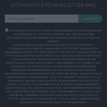
ΕΓΓΡΑΦΕΙΤΕ ΣΤΟ NEWSLETTER ΜΑΣ
SUBSCRIBE
ΕΠΙΛΕΓΟΝΤΑΣ ΑΥΤΟ ΤΟ ΠΛΑΙΣΙΟ, ΕΠΙΒΕΒΑΙΩΝΕΤΕ ΟΤΙ ΕΧΕΤΕ ΔΙΑΒΑΣΕΙ
ΚΑΙ ΑΠΟΔΕΧΕΣΤΕ ΤΟΥΣ ΟΡΟΥΣ ΧΡΗΣΗΣ ΜΑΣ ΣΧΕΤΙΚΑ ΜΕ ΤΗΝ
ΑΠΟΘΗΚΕΥΣΗ ΤΩΝ ΔΕΔΟΜΕΝΩΝ ΠΟΥ ΥΠΟΒΑΛΛΟΝΤΑΙ ΜΕΣΩ ΑΥΤΗΣ ΤΗΣ
ΦΟΡΜΑΣ.
ΣΎΜΦΩΝΑ ΜΕ ΤΟΝ ΚΑΝΟΝΙΣΜΌ ΕΕ 2016/679 ΤΟΥ ΕΥΡΩΠΑΪΚΟΎ
ΚΟΙΝΟΒΟΥΛΊΟΥ {ΓΕΝΙΚΌΣ ΚΑΝΟΝΙΣΜΌΣ ΠΡΟΣΤΑΣΊΑΣ ΠΡΟΣΩΠΙΚΏΝ
ΔΕΔΟΜΈΝΩΝ (GDPR)} ΠΟΥ ΈΧΕΙ ΤΕΘΕΊ ΣΕ ΙΣΧΎ ΑΠΌ ΤΙΣ 25 ΜΑΪ́ΟΥ 2018, ΚΑΙ
ΤΟΥ Ν.4624/2019 ΠΟΥ ΈΧΕΙ ΤΕΘΕΊ ΣΕ ΙΣΧΎ ΑΠΌ 29/8/2019, ΑΠΑΙΤΕΊΤΑΙ Η
ΣΥΓΚΑΤΆΘΕΣΉ ΣΑΣ ΓΙΑ ΝΑ ΜΕΤΈΧΕΤΕ ΣΤΗΝ ΕΠΙΚΟΙΝΩΝΊΑ ΜΕ ΤΗΝ
ΠΑΡΟΎΣΑ ΔΙΕΎΘΥΝΣΗ ΗΛΕΚΤΡΟΝΙΚΟΎ ΤΑΧΥΔΡΟΜΕΊΟΥ Ή ΤΟ ΚΙΝΗΤΌ ΣΑΣ Τ
ΗΛΈΦΩΝΟ. ΣΕ ΠΕΡΊΠΤΩΣΗ ΠΟΥ ΔΕΝ ΕΠΙΘΥΜΕΊΤΕ ΝΑ ΛΑΜΒΆΝΕΤΕ Μ
ΗΝΎΜΑΤΑ ΚΑΙ ΕΝΗΜΕΡΏΣΕΙΣ ΑΠΌ ΤΗΝ ΠΑΡΟΎΣΑ ΗΛΕΚΤΡΟΝΙΚΉ Δ
ΙΕΎΘΥΝΣΗ Ή/ΚΑΙ ΔΕΝ ΕΠΙΘΥΜΕΊΤΕ ΝΑ ΤΗΡΟΎΜΕ ΑΡΧΕΊΟ ΤΗΣ ΔΙΕΎΘΥΝΣΗΣ ΗΛ
ΕΚΤΡΟΝΙΚΟΎ ΤΑΧΥΔΡΟΜΕΊΟΥ Ή ΚΑΙ ΤΟΥ ΑΡΙΘΜΟΎ ΤΟΥ ΚΙΝΗΤΟΎ ΣΑΣ ΤΗΛ
ΕΦΏΝΟΥ, ΜΠΟΡΕΊΤΕ ΝΑ ΑΣΚΉΣΕΤΕ ΤΑ ΔΙΚΑΙΏΜΑΤΆ ΣΑΣ ΒΆΣΕΙ ΤΟΥ ΆΡΘ
ΡΟΥ 13,ΠΑΡ.2, ΤΟΥ ΚΑΝΟΝΙΣΜΟΎ ΕΕ 2016/679 ΚΑΙ ΝΑ ΔΙΑΓΡΑΦΕΊΤΕ ΚΆΝ
ΟΝΤΑΣ ΚΛΙΚ ΣΤΟ LINK ΠΟΥ ΑΚΟΛΟΥΘΕΊ. ΣΑΣ ΕΝΗΜΕΡΏΝΟΥΜΕ ΕΠΊΣΗΣ ΌΤΙ
Η ΔΙΕΎΘΥΝΣΗ ΗΛΕΚΤΡΟΝΙΚΟΎ ΣΑΣ ΤΑΧΥΔΡΟΜΕΊΟΥ Ή ΤΟ ΚΙΝΗΤΌ ΣΑΣ ΤΗΛΈ
ΦΩΝΟ, ΠΑΡΑΜΈΝΟΥΝ ΑΠΌΡΡΗΤΑ ΚΑΙ ΔΕΝ ΓΝΩΣΤΟΠΟΙΟΎΝΤΑΙ ΣΕ ΤΡΊΤ
ΟΥΣ. ΕΆΝ ΛΆΒΑΤΕ ΤΟ ΜΉΝΥΜΑ ΑΥΤΌ ΚΑΤΆ ΛΆΘΟΣ, ΠΑΡΑΚΑΛΟΎΜΕ ΔΕΧΘ
ΕΊΤΕ ΤΙΣ ΑΠΟΛΟΓΊΕΣ ΜΑΣ ΓΙΑ ΤΗΝ ΕΝΌΧΛΗΣΗ.