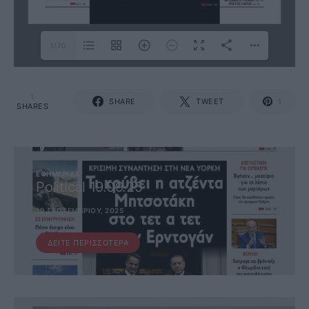
1/70
1
SHARE
TWEET
1
SHARES
ΕΦΗΜΕΡΊΔΑ
Political 19.09.25
19 ΣΕΠΤΕΜΒΡΊΟΥ, 2025
ΔΕΊΤΕ ΠΕΡΙΣΣΌΤΕΡΑ