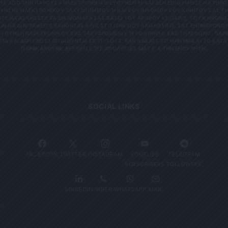
 ΑΠΌ ΤΗΝ ΠΑΡΟΎΣΑ ΗΛΕΚΤΡΟΝΙΚΉ ΔΙΕΎΘΥΝΣΗ Ή/ΚΑΙ ΔΕΝ ΕΠΙΘΥΜΕΊΤΕ ΝΑ ΤΗΡΟΎΜ
ΝΣΗΣ ΗΛΕΚΤΡΟΝΙΚΟΎ ΤΑΧΥΔΡΟΜΕΊΟΥ Ή ΚΑΙ ΤΟΥ ΑΡΙΘΜΟΎ ΤΟΥ ΚΙΝΗΤΟΎ ΣΑΣ ΤΗΛΕΦ
ΝΑ ΑΣΚΉΣΕΤΕ ΤΑ ΔΙΚΑΙΏΜΑΤΆ ΣΑΣ ΒΆΣΕΙ ΤΟΥ ΆΡΘΡΟΥ 13,ΠΑΡ.2, ΤΟΥ ΚΑΝΟΝΙΣΜΟΎ
 ΝΑ ΔΙΑΓΡΑΦΕΊΤΕ ΚΆΝΟΝΤΑΣ ΚΛΙΚ ΣΤΟ LINK ΠΟΥ ΑΚΟΛΟΥΘΕΊ. ΣΑΣ ΕΝΗΜΕΡΏΝΟΥΜΕ 
ΥΝΣΗ ΗΛΕΚΤΡΟΝΙΚΟΎ ΣΑΣ ΤΑΧΥΔΡΟΜΕΊΟΥ Ή ΤΟ ΚΙΝΗΤΌ ΣΑΣ ΤΗΛΈΦΩΝΟ, ΠΑΡΑΜΈΝ
ΑΙ ΔΕΝ ΓΝΩΣΤΟΠΟΙΟΎΝΤΑΙ ΣΕ ΤΡΊΤΟΥΣ. ΕΆΝ ΛΆΒΑΤΕ ΤΟ ΜΉΝΥΜΑ ΑΥΤΌ ΚΑΤΆ ΛΆΘΟ
ΚΑΛΟΎΜΕ ΔΕΧΘΕΊΤΕ ΤΙΣ ΑΠΟΛΟΓΊΕΣ ΜΑΣ ΓΙΑ ΤΗΝ ΕΝΌΧΛΗΣΗ.
SOCIAL LINKS
FACEBOOK
TWITTER
INSTAGRAM
YOUTUBE
TELEGRAM
SUBSCRIBERS
FOLLOWERS
LINKEDIN
VIBER
WHATSAPP
MAIL