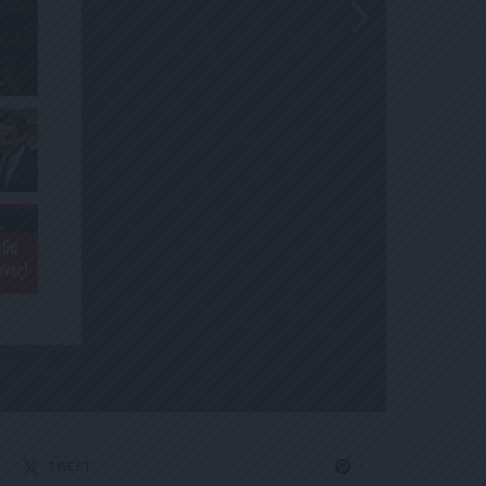
TWEET
1