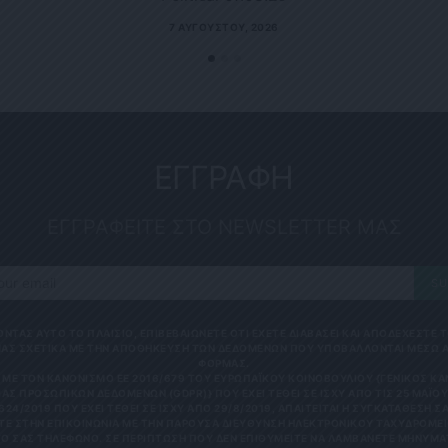
7 ΑΥΓΟΎΣΤΟΥ, 2026
ΕΓΓΡΑΦΗ
ΕΓΓΡΑΦΕΙΤΕ ΣΤΟ NEWSLETTER ΜΑΣ
SU
ΟΝΤΑΣ ΑΥΤΟ ΤΟ ΠΛΑΙΣΙΟ, ΕΠΙΒΕΒΑΙΩΝΕΤΕ ΟΤΙ ΕΧΕΤΕ ΔΙΑΒΑΣΕΙ ΚΑΙ ΑΠΟΔΕΧΕΣΤΕ
ΑΣ ΣΧΕΤΙΚΑ ΜΕ ΤΗΝ ΑΠΟΘΗΚΕΥΣΗ ΤΩΝ ΔΕΔΟΜΕΝΩΝ ΠΟΥ ΥΠΟΒΑΛΛΟΝΤΑΙ ΜΕΣΩ 
ΦΟΡΜΑΣ.
ΜΕ ΤΟΝ ΚΑΝΟΝΙΣΜΌ ΕΕ 2016/679 ΤΟΥ ΕΥΡΩΠΑΪΚΟΎ ΚΟΙΝΟΒΟΥΛΊΟΥ {ΓΕΝΙΚΌΣ Κ
ΑΣ ΠΡΟΣΩΠΙΚΏΝ ΔΕΔΟΜΈΝΩΝ (GDPR)} ΠΟΥ ΈΧΕΙ ΤΕΘΕΊ ΣΕ ΙΣΧΎ ΑΠΌ ΤΙΣ 25 ΜΑΪ́ΟΥ 
624/2019 ΠΟΥ ΈΧΕΙ ΤΕΘΕΊ ΣΕ ΙΣΧΎ ΑΠΌ 29/8/2019, ΑΠΑΙΤΕΊΤΑΙ Η ΣΥΓΚΑΤΆΘΕΣΉ ΣΑ
Ε ΣΤΗΝ ΕΠΙΚΟΙΝΩΝΊΑ ΜΕ ΤΗΝ ΠΑΡΟΎΣΑ ΔΙΕΎΘΥΝΣΗ ΗΛΕΚΤΡΟΝΙΚΟΎ ΤΑΧΥΔΡΟΜΕΊΟ
 ΣΑΣ ΤΗΛΈΦΩΝΟ. ΣΕ ΠΕΡΊΠΤΩΣΗ ΠΟΥ ΔΕΝ ΕΠΙΘΥΜΕΊΤΕ ΝΑ ΛΑΜΒΆΝΕΤΕ ΜΗΝΎΜΑΤΑ