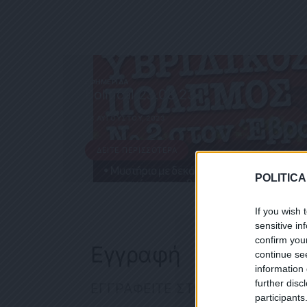
ΕΦΗΜΕΡΊΔΑ
Political 23.08.23
23 ΑΥΓΟΎΣΤΟΥ, 2023
ΔΕΊΤΕ ΠΕΡΙΣΣΌΤΕΡΑ
POLITICA
If you wish 
sensitive in
confirm you
Εγγραφή
continue se
information 
further disc
ΕΓΓΡΑΦΕΙΤΕ ΣΤΟ NEWSLETTER
participants
ΕΓΓΡΑΦ