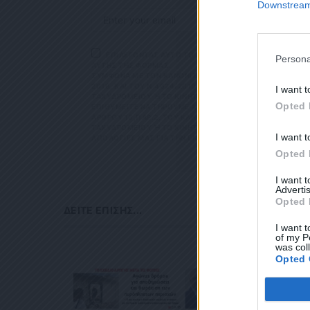
Downstream 
ΕΠΙΛΕΓΟΝΤΑΣ ΑΥΤΟ ΤΟ ΠΛΑΙΣΙΟ, ΕΠΙΒΕΒΑΙΩΝΕΤΕ Ο
Persona
ΑΥΤΗΣ ΤΗΣ ΦΟΡΜΑΣ.
ΣΎΜΦΩΝΑ ΜΕ ΤΟΝ ΚΑΝΟΝΙΣΜΌ ΕΕ 2016/679 ΤΟΥ ΕΥΡΩΠΑΪΚ
ΕΠΙΛΕΓΟΝΤΑ
2018, ΚΑΙ ΤΟΥ Ν.4624/2019 ΠΟΥ ΈΧΕΙ ΤΕΘΕΊ ΣΕ ΙΣΧΎ Α
ΜΑΣ ΣΧΕΤΙΚΑ Μ
I want t
ΤΑΧΥΔΡΟΜΕΊΟΥ Ή ΤΟ ΚΙΝΗΤΌ ΣΑΣ ΤΗΛΈΦΩΝΟ. ΣΕ ΠΕΡΊΠΤ
ΣΎΜΦΩΝΑ ΜΕ ΤΟ
Opted 
ΙΘΥΜΕΊΤΕ ΝΑ ΤΗΡΟΎΜΕ ΑΡΧΕΊΟ ΤΗΣ ΔΙΕΎΘΥΝΣΗΣ ΗΛΕΚΤΡΟ
ΠΡΟΣΤΑΣΊΑΣ ΠΡΟ
ΡΟΥ 13,ΠΑΡ.2, ΤΟΥ ΚΑΝΟΝΙΣΜΟΎ ΕΕ 2016/679 ΚΑΙ ΝΑ Δ
Ν.4624/2019 ΠΟ
ΥΔΡΟΜΕΊΟΥ Ή ΤΟ ΚΙΝΗΤΌ ΣΑΣ ΤΗΛΈΦΩΝΟ, ΠΑΡΑΜΈΝΟΥΝ Α
ΕΠΙΚΟΙΝΩΝΊΑ Μ
I want t
ΟΓΊΕΣ ΜΑΣ ΓΙΑ ΤΗΝ ΕΝΌΧΛΗΣΗ.
ΕΡΊΠΤΩΣΗ ΠΟΥ 
ΛΕΚΤΡΟΝΙΚΉ ΔΙ
Opted 
ΧΥΔΡΟΜΕΊΟΥ Ή 
ΒΆΣΕΙ ΤΟΥ ΆΡΘΡ
I want 
ΑΚΟΛΟΥΘΕΊ. ΣΑ
Advertis
ΤΌ ΣΑΣ ΤΗΛΈΦΩ
Opted 
ΜΑ ΑΥΤΌ ΚΑΤΆ 
ΔΕΊΤΕ ΕΠΊΣΗΣ...
I want t
of my P
was col
Opted 