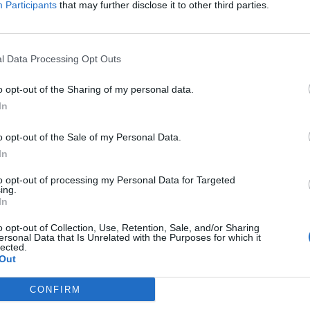
Participants
that may further disclose it to other third parties.
ΕΝΤΕΛΩΣ ΔΩΡΕΑΝ ΣΤΟ EMAIL ΣΑΣ
ΤΙ ΕΧΕΤΕ ΔΙΑΒΑΣΕΙ ΚΑΙ ΑΠΟΔΕΧΕΣΤΕ ΤΟΥΣ ΟΡΟΥΣ ΧΡΗΣΗΣ ΜΑΣ ΣΧΕΤΙΚΑ ΜΕ ΤΗΝ
l Data Processing Opt Outs
ΟΎ ΚΟΙΝΟΒΟΥΛΊΟΥ {ΓΕΝΙΚΌΣ ΚΑΝΟΝΙΣΜΌΣ ΠΡΟΣΤΑΣΊΑΣ ΠΡΟΣΩΠΙΚΏΝ ΔΕΔΟΜΈΝΩΝ (
Σ ΑΥΤΟ ΤΟ ΠΛΑΙΣΙΟ, ΕΠΙΒΕΒΑΙΩΝΕΤΕ ΟΤΙ ΕΧΕΤΕ ΔΙΑΒΑΣΕΙ ΚΑΙ ΑΠΟΔΕΧΕΣΤΕ ΤΟΥ
ΠΌ 29/8/2019, ΑΠΑΙΤΕΊΤΑΙ Η ΣΥΓΚΑΤΆΘΕΣΉ ΣΑΣ ΓΙΑ ΝΑ ΜΕΤΈΧΕΤΕ ΣΤΗΝ ΕΠΙΚΟΙΝΩ
Ε ΤΗΝ ΑΠΟΘΗΚΕΥΣΗ ΤΩΝ ΔΕΔΟΜΕΝΩΝ ΠΟΥ ΥΠΟΒΑΛΛΟΝΤΑΙ ΜΕΣΩ ΑΥΤΗΣ ΤΗΣ ΦΟ
o opt-out of the Sharing of my personal data.
ΩΣΗ ΠΟΥ ΔΕΝ ΕΠΙΘΥΜΕΊΤΕ ΝΑ ΛΑΜΒΆΝΕΤΕ ΜΗΝΎΜΑΤΑ ΚΑΙ ΕΝΗΜΕΡΏΣΕΙΣ ΑΠΌ ΤΗΝ Π
Ν ΚΑΝΟΝΙΣΜΌ ΕΕ 2016/679 ΤΟΥ ΕΥΡΩΠΑΪΚΟΎ ΚΟΙΝΟΒΟΥΛΊΟΥ {ΓΕΝΙΚΌΣ ΚΑΝΟΝΙ
In
ΝΙΚΟΎ ΤΑΧΥΔΡΟΜΕΊΟΥ Ή ΚΑΙ ΤΟΥ ΑΡΙΘΜΟΎ ΤΟΥ ΚΙΝΗΤΟΎ ΣΑΣ ΤΗΛΕΦΏΝΟΥ, ΜΠΟΡΕ
ΣΩΠΙΚΏΝ ΔΕΔΟΜΈΝΩΝ (GDPR)} ΠΟΥ ΈΧΕΙ ΤΕΘΕΊ ΣΕ ΙΣΧΎ ΑΠΌ ΤΙΣ 25 ΜΑΪ́ΟΥ 2018,
ΙΑΓΡΑΦΕΊΤΕ ΚΆΝΟΝΤΑΣ ΚΛΙΚ ΣΤΟ LINK ΠΟΥ ΑΚΟΛΟΥΘΕΊ. ΣΑΣ ΕΝΗΜΕΡΏΝΟΥΜΕ ΕΠΊΣΗ
Υ ΈΧΕΙ ΤΕΘΕΊ ΣΕ ΙΣΧΎ ΑΠΌ 29/8/2019, ΑΠΑΙΤΕΊΤΑΙ Η ΣΥΓΚΑΤΆΘΕΣΉ ΣΑΣ ΓΙΑ ΝΑ Μ
ΠΌΡΡΗΤΑ ΚΑΙ ΔΕΝ ΓΝΩΣΤΟΠΟΙΟΎΝΤΑΙ ΣΕ ΤΡΊΤΟΥΣ. ΕΆΝ ΛΆΒΑΤΕ ΤΟ ΜΉΝΥΜΑ ΑΥΤΌ
Ε ΤΗΝ ΠΑΡΟΎΣΑ ΔΙΕΎΘΥΝΣΗ ΗΛΕΚΤΡΟΝΙΚΟΎ ΤΑΧΥΔΡΟΜΕΊΟΥ Ή ΤΟ ΚΙΝΗΤΌ ΣΑΣ ΤΗΛΈ
o opt-out of the Sale of my Personal Data.
ΔΕΝ ΕΠΙΘΥΜΕΊΤΕ ΝΑ ΛΑΜΒΆΝΕΤΕ ΜΗΝΎΜΑΤΑ ΚΑΙ ΕΝΗΜΕΡΏΣΕΙΣ ΑΠΌ ΤΗΝ ΠΑΡΟΎΣΑ
ΕΎΘΥΝΣΗ Ή/ΚΑΙ ΔΕΝ ΕΠΙΘΥΜΕΊΤΕ ΝΑ ΤΗΡΟΎΜΕ ΑΡΧΕΊΟ ΤΗΣ ΔΙΕΎΘΥΝΣΗΣ ΗΛΕΚΤΡΟΝ
In
ΚΑΙ ΤΟΥ ΑΡΙΘΜΟΎ ΤΟΥ ΚΙΝΗΤΟΎ ΣΑΣ ΤΗΛΕΦΏΝΟΥ, ΜΠΟΡΕΊΤΕ ΝΑ ΑΣΚΉΣΕΤΕ ΤΑ ΔΙΚ
ΟΥ 13,ΠΑΡ.2, ΤΟΥ ΚΑΝΟΝΙΣΜΟΎ ΕΕ 2016/679 ΚΑΙ ΝΑ ΔΙΑΓΡΑΦΕΊΤΕ ΚΆΝΟΝΤΑΣ ΚΛΙΚ
to opt-out of processing my Personal Data for Targeted
Σ ΕΝΗΜΕΡΏΝΟΥΜΕ ΕΠΊΣΗΣ ΌΤΙ Η ΔΙΕΎΘΥΝΣΗ ΗΛΕΚΤΡΟΝΙΚΟΎ ΣΑΣ ΤΑΧΥΔΡΟΜΕΊΟΥ 
ing.
ΝΟ, ΠΑΡΑΜΈΝΟΥΝ ΑΠΌΡΡΗΤΑ ΚΑΙ ΔΕΝ ΓΝΩΣΤΟΠΟΙΟΎΝΤΑΙ ΣΕ ΤΡΊΤΟΥΣ. ΕΆΝ ΛΆΒΑΤ
In
ΛΆΘΟΣ, ΠΑΡΑΚΑΛΟΎΜΕ ΔΕΧΘΕΊΤΕ ΤΙΣ ΑΠΟΛΟΓΊΕΣ ΜΑΣ ΓΙΑ ΤΗΝ ΕΝΌΧΛΗΣΗ.
o opt-out of Collection, Use, Retention, Sale, and/or Sharing
ersonal Data that Is Unrelated with the Purposes for which it
lected.
Out
CONFIRM