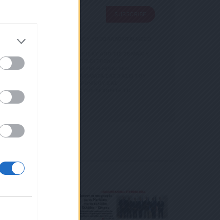
SUBSCRIBE
SUBSCRIBE
 ΑΠΟΘΗΚΕΥΣΗ ΤΩΝ ΔΕΔΟΜΕΝΩΝ ΠΟΥ ΥΠΟΒΑΛΛΟΝΤΑΙ ΜΕΣΩ
GDPR)} ΠΟΥ ΈΧΕΙ ΤΕΘΕΊ ΣΕ ΙΣΧΎ ΑΠΌ ΤΙΣ 25 ΜΑΪ́ΟΥ
Σ ΟΡΟΥΣ ΧΡΗΣΗΣ
ΝΊΑ ΜΕ ΤΗΝ ΠΑΡΟΎΣΑ ΔΙΕΎΘΥΝΣΗ ΗΛΕΚΤΡΟΝΙΚΟΎ
ΡΜΑΣ.
ΑΡΟΎΣΑ ΗΛΕΚΤΡΟΝΙΚΉ ΔΙΕΎΘΥΝΣΗ Ή/ΚΑΙ ΔΕΝ ΕΠ
ΣΜΌΣ
ΊΤΕ ΝΑ ΑΣΚΉΣΕΤΕ ΤΑ ΔΙΚΑΙΏΜΑΤΆ ΣΑΣ ΒΆΣΕΙ ΤΟΥ ΆΡΘ
 ΚΑΙ ΤΟΥ
Σ ΌΤΙ Η ΔΙΕΎΘΥΝΣΗ ΗΛΕΚΤΡΟΝΙΚΟΎ ΣΑΣ ΤΑΧ
ΕΤΈΧΕΤΕ ΣΤΗΝ
 ΚΑΤΆ ΛΆΘΟΣ, ΠΑΡΑΚΑΛΟΎΜΕ ΔΕΧΘΕΊΤΕ ΤΙΣ ΑΠΟΛ
ΦΩΝΟ. ΣΕ Π
 Η
ΙΚΟΎ ΤΑ
ΑΙΏΜΑΤΆ ΣΑΣ
 ΣΤΟ LINK ΠΟΥ
Ή ΤΟ ΚΙΝΗ
Ε ΤΟ ΜΉΝΥ