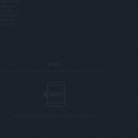
Ε ΑΡΧΕΊΟ ΤΗ
ΏΝΟΥ, ΜΠΟ
 ΕΕ 201
ΕΠΊΣΗΣ ΌΤΙ
ΟΥΝ ΑΠΌΡ
Σ, ΠΑΡΑ
Μ.Η.Τ
Μοναδικός αριθμός Μ.Η.Τ 252176