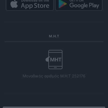
Μ.Η.Τ
Μοναδικός αριθμός Μ.Η.Τ 252176