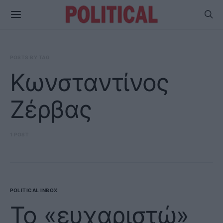
POSTS BY TAG
Κωνσταντίνος
Ζέρβας
1 POST
POLITICAL INBOX
Το «ευχαριστώ»