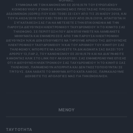
ΦΟΡΜΑΣ.
ΣΎΜΦΩΝΑ ΜΕ ΤΟΝ ΚΑΝΟΝΙΣΜΌ ΕΕ 2016/679 ΤΟΥ ΕΥΡΩΠΑΪΚΟΎ
ΚΟΙΝΟΒΟΥΛΊΟΥ {ΓΕΝΙΚΌΣ ΚΑΝΟΝΙΣΜΌΣ ΠΡΟΣΤΑΣΊΑΣ ΠΡΟΣΩΠΙΚΏΝ
ΔΕΔΟΜΈΝΩΝ (GDPR)} ΠΟΥ ΈΧΕΙ ΤΕΘΕΊ ΣΕ ΙΣΧΎ ΑΠΌ ΤΙΣ 25 ΜΑΪ́ΟΥ 2018, ΚΑΙ
ΤΟΥ Ν.4624/2019 ΠΟΥ ΈΧΕΙ ΤΕΘΕΊ ΣΕ ΙΣΧΎ ΑΠΌ 29/8/2019, ΑΠΑΙΤΕΊΤΑΙ Η
ΣΥΓΚΑΤΆΘΕΣΉ ΣΑΣ ΓΙΑ ΝΑ ΜΕΤΈΧΕΤΕ ΣΤΗΝ ΕΠΙΚΟΙΝΩΝΊΑ ΜΕ ΤΗΝ
ΠΑΡΟΎΣΑ ΔΙΕΎΘΥΝΣΗ ΗΛΕΚΤΡΟΝΙΚΟΎ ΤΑΧΥΔΡΟΜΕΊΟΥ Ή ΤΟ ΚΙΝΗΤΌ ΣΑΣ Τ
ΗΛΈΦΩΝΟ. ΣΕ ΠΕΡΊΠΤΩΣΗ ΠΟΥ ΔΕΝ ΕΠΙΘΥΜΕΊΤΕ ΝΑ ΛΑΜΒΆΝΕΤΕ Μ
ΗΝΎΜΑΤΑ ΚΑΙ ΕΝΗΜΕΡΏΣΕΙΣ ΑΠΌ ΤΗΝ ΠΑΡΟΎΣΑ ΗΛΕΚΤΡΟΝΙΚΉ Δ
ΙΕΎΘΥΝΣΗ Ή/ΚΑΙ ΔΕΝ ΕΠΙΘΥΜΕΊΤΕ ΝΑ ΤΗΡΟΎΜΕ ΑΡΧΕΊΟ ΤΗΣ ΔΙΕΎΘΥΝΣΗΣ ΗΛ
ΕΚΤΡΟΝΙΚΟΎ ΤΑΧΥΔΡΟΜΕΊΟΥ Ή ΚΑΙ ΤΟΥ ΑΡΙΘΜΟΎ ΤΟΥ ΚΙΝΗΤΟΎ ΣΑΣ ΤΗΛ
ΕΦΏΝΟΥ, ΜΠΟΡΕΊΤΕ ΝΑ ΑΣΚΉΣΕΤΕ ΤΑ ΔΙΚΑΙΏΜΑΤΆ ΣΑΣ ΒΆΣΕΙ ΤΟΥ ΆΡΘ
ΡΟΥ 13,ΠΑΡ.2, ΤΟΥ ΚΑΝΟΝΙΣΜΟΎ ΕΕ 2016/679 ΚΑΙ ΝΑ ΔΙΑΓΡΑΦΕΊΤΕ ΚΆΝ
ΟΝΤΑΣ ΚΛΙΚ ΣΤΟ LINK ΠΟΥ ΑΚΟΛΟΥΘΕΊ. ΣΑΣ ΕΝΗΜΕΡΏΝΟΥΜΕ ΕΠΊΣΗΣ ΌΤΙ
Η ΔΙΕΎΘΥΝΣΗ ΗΛΕΚΤΡΟΝΙΚΟΎ ΣΑΣ ΤΑΧΥΔΡΟΜΕΊΟΥ Ή ΤΟ ΚΙΝΗΤΌ ΣΑΣ ΤΗΛΈ
ΦΩΝΟ, ΠΑΡΑΜΈΝΟΥΝ ΑΠΌΡΡΗΤΑ ΚΑΙ ΔΕΝ ΓΝΩΣΤΟΠΟΙΟΎΝΤΑΙ ΣΕ ΤΡΊΤ
ΟΥΣ. ΕΆΝ ΛΆΒΑΤΕ ΤΟ ΜΉΝΥΜΑ ΑΥΤΌ ΚΑΤΆ ΛΆΘΟΣ, ΠΑΡΑΚΑΛΟΎΜΕ ΔΕΧΘ
ΕΊΤΕ ΤΙΣ ΑΠΟΛΟΓΊΕΣ ΜΑΣ ΓΙΑ ΤΗΝ ΕΝΌΧΛΗΣΗ.
ΜΕΝΟΥ
ΤΑΥΤΟΤΗΤΑ