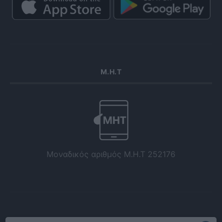
Μ.Η.Τ
Μοναδικός αριθμός Μ.Η.Τ 252176