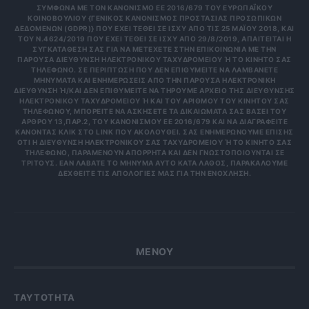
ΣΎΜΦΩΝΑ ΜΕ ΤΟΝ ΚΑΝΟΝΙΣΜΌ ΕΕ 2016/679 ΤΟΥ ΕΥΡΩΠΑΪΚΟΎ
ΚΟΙΝΟΒΟΥΛΊΟΥ {ΓΕΝΙΚΌΣ ΚΑΝΟΝΙΣΜΌΣ ΠΡΟΣΤΑΣΊΑΣ ΠΡΟΣΩΠΙΚΏΝ
ΔΕΔΟΜΈΝΩΝ (GDPR)} ΠΟΥ ΈΧΕΙ ΤΕΘΕΊ ΣΕ ΙΣΧΎ ΑΠΌ ΤΙΣ 25 ΜΑΪ́ΟΥ 2018, ΚΑΙ
ΤΟΥ Ν.4624/2019 ΠΟΥ ΈΧΕΙ ΤΕΘΕΊ ΣΕ ΙΣΧΎ ΑΠΌ 29/8/2019, ΑΠΑΙΤΕΊΤΑΙ Η
ΣΥΓΚΑΤΆΘΕΣΉ ΣΑΣ ΓΙΑ ΝΑ ΜΕΤΈΧΕΤΕ ΣΤΗΝ ΕΠΙΚΟΙΝΩΝΊΑ ΜΕ ΤΗΝ
ΠΑΡΟΎΣΑ ΔΙΕΎΘΥΝΣΗ ΗΛΕΚΤΡΟΝΙΚΟΎ ΤΑΧΥΔΡΟΜΕΊΟΥ Ή ΤΟ ΚΙΝΗΤΌ ΣΑΣ Τ
ΗΛΈΦΩΝΟ. ΣΕ ΠΕΡΊΠΤΩΣΗ ΠΟΥ ΔΕΝ ΕΠΙΘΥΜΕΊΤΕ ΝΑ ΛΑΜΒΆΝΕΤΕ Μ
ΗΝΎΜΑΤΑ ΚΑΙ ΕΝΗΜΕΡΏΣΕΙΣ ΑΠΌ ΤΗΝ ΠΑΡΟΎΣΑ ΗΛΕΚΤΡΟΝΙΚΉ Δ
ΙΕΎΘΥΝΣΗ Ή/ΚΑΙ ΔΕΝ ΕΠΙΘΥΜΕΊΤΕ ΝΑ ΤΗΡΟΎΜΕ ΑΡΧΕΊΟ ΤΗΣ ΔΙΕΎΘΥΝΣΗΣ ΗΛ
ΕΚΤΡΟΝΙΚΟΎ ΤΑΧΥΔΡΟΜΕΊΟΥ Ή ΚΑΙ ΤΟΥ ΑΡΙΘΜΟΎ ΤΟΥ ΚΙΝΗΤΟΎ ΣΑΣ ΤΗΛ
ΕΦΏΝΟΥ, ΜΠΟΡΕΊΤΕ ΝΑ ΑΣΚΉΣΕΤΕ ΤΑ ΔΙΚΑΙΏΜΑΤΆ ΣΑΣ ΒΆΣΕΙ ΤΟΥ ΆΡΘ
ΡΟΥ 13,ΠΑΡ.2, ΤΟΥ ΚΑΝΟΝΙΣΜΟΎ ΕΕ 2016/679 ΚΑΙ ΝΑ ΔΙΑΓΡΑΦΕΊΤΕ ΚΆΝ
ΟΝΤΑΣ ΚΛΙΚ ΣΤΟ LINK ΠΟΥ ΑΚΟΛΟΥΘΕΊ. ΣΑΣ ΕΝΗΜΕΡΏΝΟΥΜΕ ΕΠΊΣΗΣ ΌΤΙ
Η ΔΙΕΎΘΥΝΣΗ ΗΛΕΚΤΡΟΝΙΚΟΎ ΣΑΣ ΤΑΧΥΔΡΟΜΕΊΟΥ Ή ΤΟ ΚΙΝΗΤΌ ΣΑΣ ΤΗΛΈ
ΦΩΝΟ, ΠΑΡΑΜΈΝΟΥΝ ΑΠΌΡΡΗΤΑ ΚΑΙ ΔΕΝ ΓΝΩΣΤΟΠΟΙΟΎΝΤΑΙ ΣΕ ΤΡΊΤ
ΟΥΣ. ΕΆΝ ΛΆΒΑΤΕ ΤΟ ΜΉΝΥΜΑ ΑΥΤΌ ΚΑΤΆ ΛΆΘΟΣ, ΠΑΡΑΚΑΛΟΎΜΕ ΔΕΧΘ
ΕΊΤΕ ΤΙΣ ΑΠΟΛΟΓΊΕΣ ΜΑΣ ΓΙΑ ΤΗΝ ΕΝΌΧΛΗΣΗ.
ΜΕΝΟΥ
ΤΑΥΤΟΤΗΤΑ