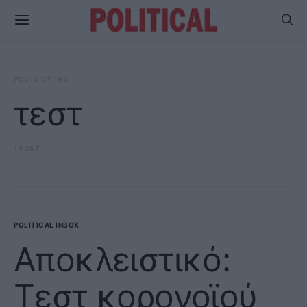
POSTS BY TAG
τεστ
1 POST
POLITICAL INBOX
Αποκλειστικό:
Tεστ κορονοϊού