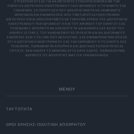
ΣΥΓΚΑΤΆΘΕΣΉ ΣΑΣ ΓΙΑ ΝΑ ΜΕΤΈΧΕΤΕ ΣΤΗΝ ΕΠΙΚΟΙΝΩΝΊΑ ΜΕ ΤΗΝ
ΠΑΡΟΎΣΑ ΔΙΕΎΘΥΝΣΗ ΗΛΕΚΤΡΟΝΙΚΟΎ ΤΑΧΥΔΡΟΜΕΊΟΥ Ή ΤΟ ΚΙΝΗΤΌ ΣΑΣ Τ
ΗΛΈΦΩΝΟ. ΣΕ ΠΕΡΊΠΤΩΣΗ ΠΟΥ ΔΕΝ ΕΠΙΘΥΜΕΊΤΕ ΝΑ ΛΑΜΒΆΝΕΤΕ Μ
ΗΝΎΜΑΤΑ ΚΑΙ ΕΝΗΜΕΡΏΣΕΙΣ ΑΠΌ ΤΗΝ ΠΑΡΟΎΣΑ ΗΛΕΚΤΡΟΝΙΚΉ Δ
ΙΕΎΘΥΝΣΗ Ή/ΚΑΙ ΔΕΝ ΕΠΙΘΥΜΕΊΤΕ ΝΑ ΤΗΡΟΎΜΕ ΑΡΧΕΊΟ ΤΗΣ ΔΙΕΎΘΥΝΣΗΣ ΗΛ
ΕΚΤΡΟΝΙΚΟΎ ΤΑΧΥΔΡΟΜΕΊΟΥ Ή ΚΑΙ ΤΟΥ ΑΡΙΘΜΟΎ ΤΟΥ ΚΙΝΗΤΟΎ ΣΑΣ ΤΗΛ
ΕΦΏΝΟΥ, ΜΠΟΡΕΊΤΕ ΝΑ ΑΣΚΉΣΕΤΕ ΤΑ ΔΙΚΑΙΏΜΑΤΆ ΣΑΣ ΒΆΣΕΙ ΤΟΥ ΆΡΘ
ΡΟΥ 13,ΠΑΡ.2, ΤΟΥ ΚΑΝΟΝΙΣΜΟΎ ΕΕ 2016/679 ΚΑΙ ΝΑ ΔΙΑΓΡΑΦΕΊΤΕ ΚΆΝ
ΟΝΤΑΣ ΚΛΙΚ ΣΤΟ LINK ΠΟΥ ΑΚΟΛΟΥΘΕΊ. ΣΑΣ ΕΝΗΜΕΡΏΝΟΥΜΕ ΕΠΊΣΗΣ ΌΤΙ
Η ΔΙΕΎΘΥΝΣΗ ΗΛΕΚΤΡΟΝΙΚΟΎ ΣΑΣ ΤΑΧΥΔΡΟΜΕΊΟΥ Ή ΤΟ ΚΙΝΗΤΌ ΣΑΣ ΤΗΛΈ
ΦΩΝΟ, ΠΑΡΑΜΈΝΟΥΝ ΑΠΌΡΡΗΤΑ ΚΑΙ ΔΕΝ ΓΝΩΣΤΟΠΟΙΟΎΝΤΑΙ ΣΕ ΤΡΊΤ
ΟΥΣ. ΕΆΝ ΛΆΒΑΤΕ ΤΟ ΜΉΝΥΜΑ ΑΥΤΌ ΚΑΤΆ ΛΆΘΟΣ, ΠΑΡΑΚΑΛΟΎΜΕ ΔΕΧΘ
ΕΊΤΕ ΤΙΣ ΑΠΟΛΟΓΊΕΣ ΜΑΣ ΓΙΑ ΤΗΝ ΕΝΌΧΛΗΣΗ.
ΜΕΝΟΥ
ΤΑΥΤΟΤΗΤΑ
OΡΟΙ ΧΡΗΣΗΣ-ΠΟΛΙΤΙΚΗ ΑΠΟΡΡΗΤΟΥ