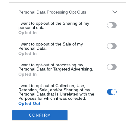
third parties.
ΕΠΙΛΕΓΟΝΤΑΣ ΑΥΤΟ ΤΟ ΠΛΑΙΣΙΟ, ΕΠΙΒΕΒΑΙΩΝΕΤΕ ΟΤΙ
ΕΧΕΤΕ ΔΙΑΒΑΣΕΙ ΚΑΙ ΑΠΟΔΕΧΕΣΤΕ ΤΟΥΣ ΟΡΟΥΣ ΧΡΗΣΗΣ
Personal Data Processing Opt Outs
ΜΑΣ ΣΧΕΤΙΚΑ ΜΕ ΤΗΝ ΑΠΟΘΗΚΕΥΣΗ ΤΩΝ ΔΕΔΟΜΕΝΩΝ ΠΟΥ
ΥΠΟΒΑΛΛΟΝΤΑΙ ΜΕΣΩ ΑΥΤΗΣ ΤΗΣ ΦΟΡΜΑΣ.
ΣΎΜΦΩΝΑ ΜΕ ΤΟΝ ΚΑΝΟΝΙΣΜΌ ΕΕ 2016/679 ΤΟΥ
I want to opt-out of the Sharing of my
personal data.
ΕΥΡΩΠΑΪΚΟΎ ΚΟΙΝΟΒΟΥΛΊΟΥ {ΓΕΝΙΚΌΣ ΚΑΝΟΝΙΣΜΌΣ
ΠΡΟΣΤΑΣΊΑΣ ΠΡΟΣΩΠΙΚΏΝ ΔΕΔΟΜΈΝΩΝ (GDPR)} ΠΟΥ ΈΧΕΙ
Opted In
ΤΕΘΕΊ ΣΕ ΙΣΧΎ ΑΠΌ ΤΙΣ 25 ΜΑΪ́ΟΥ 2018, ΚΑΙ ΤΟΥ
Ν.4624/2019 ΠΟΥ ΈΧΕΙ ΤΕΘΕΊ ΣΕ ΙΣΧΎ ΑΠΌ 29/8/2019,
I want to opt-out of the Sale of my
ΑΠΑΙΤΕΊΤΑΙ Η ΣΥΓΚΑΤΆΘΕΣΉ ΣΑΣ ΓΙΑ ΝΑ ΜΕΤΈΧΕΤΕ ΣΤΗΝ
Personal Data.
ΕΠΙΚΟΙΝΩΝΊΑ ΜΕ ΤΗΝ ΠΑΡΟΎΣΑ ΔΙΕΎΘΥΝΣΗ ΗΛΕΚΤΡΟΝΙΚΟΎ
Opted In
ΤΑΧΥΔΡΟΜΕΊΟΥ Ή ΤΟ ΚΙΝΗΤΌ ΣΑΣ ΤΗΛΈΦΩΝΟ. ΣΕ Π
ΕΡΊΠΤΩΣΗ ΠΟΥ ΔΕΝ ΕΠΙΘΥΜΕΊΤΕ ΝΑ ΛΑΜΒΆΝΕΤΕ Μ
ΗΝΎΜΑΤΑ ΚΑΙ ΕΝΗΜΕΡΏΣΕΙΣ ΑΠΌ ΤΗΝ ΠΑΡΟΎΣΑ Η
I want to opt-out of processing my
ΛΕΚΤΡΟΝΙΚΉ ΔΙΕΎΘΥΝΣΗ Ή/ΚΑΙ ΔΕΝ ΕΠΙΘΥΜΕΊΤΕ ΝΑ ΤΗ
Personal Data for Targeted Advertising.
ΡΟΎΜΕ ΑΡΧΕΊΟ ΤΗΣ ΔΙΕΎΘΥΝΣΗΣ ΗΛΕΚΤΡΟΝΙΚΟΎ ΤΑ
Opted In
ΧΥΔΡΟΜΕΊΟΥ Ή ΚΑΙ ΤΟΥ ΑΡΙΘΜΟΎ ΤΟΥ ΚΙΝΗΤΟΎ ΣΑΣ ΤΗΛ
ΕΦΏΝΟΥ, ΜΠΟΡΕΊΤΕ ΝΑ ΑΣΚΉΣΕΤΕ ΤΑ ΔΙΚΑΙΏΜΑΤΆ ΣΑΣ ΒΆΣ
I want to opt-out of Collection, Use,
ΕΙ ΤΟΥ ΆΡΘΡΟΥ 13,ΠΑΡ.2, ΤΟΥ ΚΑΝΟΝΙΣΜΟΎ ΕΕ 201
Retention, Sale, and/or Sharing of my
6/679 ΚΑΙ ΝΑ ΔΙΑΓΡΑΦΕΊΤΕ ΚΆΝΟΝΤΑΣ ΚΛΙΚ ΣΤΟ LINK ΠΟΥ
Personal Data that Is Unrelated with the
ΑΚΟΛΟΥΘΕΊ. ΣΑΣ ΕΝΗΜΕΡΏΝΟΥΜΕ ΕΠΊΣΗΣ ΌΤΙ Η ΔΙΕ
Purposes for which it was collected.
ΎΘΥΝΣΗ ΗΛΕΚΤΡΟΝΙΚΟΎ ΣΑΣ ΤΑΧΥΔΡΟΜΕΊΟΥ Ή ΤΟ ΚΙΝΗ
Opted Out
ΤΌ ΣΑΣ ΤΗΛΈΦΩΝΟ, ΠΑΡΑΜΈΝΟΥΝ ΑΠΌΡΡΗΤΑ ΚΑΙ ΔΕΝ ΓΝΩΣ
ΤΟΠΟΙΟΎΝΤΑΙ ΣΕ ΤΡΊΤΟΥΣ. ΕΆΝ ΛΆΒΑΤΕ ΤΟ ΜΉΝΥΜΑ ΑΥΤΌ
ΚΑΤΆ ΛΆΘΟΣ, ΠΑΡΑΚΑΛΟΎΜΕ ΔΕΧΘΕΊΤΕ ΤΙΣ ΑΠΟΛ
CONFIRM
ΟΓΊΕΣ ΜΑΣ ΓΙΑ ΤΗΝ ΕΝΌΧΛΗΣΗ.