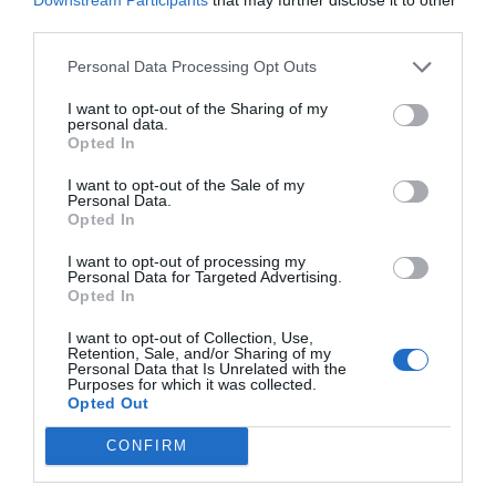
third parties.
POLITICAL INBOX
Γκάλοπ: Ανοσία Κυριάκου παρά τα…
Personal Data Processing Opt Outs
κρούσματα
I want to opt-out of the Sharing of my
personal data.
17 ΝΟΕΜΒΡΊΟΥ, 2020
Opted In
I want to opt-out of the Sale of my
ΔΕΊΤΕ ΠΕΡΙΣΣΌΤΕΡΑ
Personal Data.
Opted In
I want to opt-out of processing my
Personal Data for Targeted Advertising.
Opted In
I want to opt-out of Collection, Use,
Εγγραφή
Retention, Sale, and/or Sharing of my
Personal Data that Is Unrelated with the
Purposes for which it was collected.
Opted Out
ΕΓΓΡΑΦΕΙΤΕ ΣΤΟ NEWSLETTER
ΜΑΣ
CONFIRM