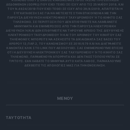
ΚΟΙΝΟΒΟΥΛΊΟΥ {ΓΕΝΙΚΌΣ ΚΑΝΟΝΙΣΜΌΣ ΠΡΟΣΤΑΣΊΑΣ ΠΡΟΣΩΠΙΚΏΝ
ΔΕΔΟΜΈΝΩΝ (GDPR)} ΠΟΥ ΈΧΕΙ ΤΕΘΕΊ ΣΕ ΙΣΧΎ ΑΠΌ ΤΙΣ 25 ΜΑΪ́ΟΥ 2018, ΚΑΙ
ΤΟΥ Ν.4624/2019 ΠΟΥ ΈΧΕΙ ΤΕΘΕΊ ΣΕ ΙΣΧΎ ΑΠΌ 29/8/2019, ΑΠΑΙΤΕΊΤΑΙ Η
ΣΥΓΚΑΤΆΘΕΣΉ ΣΑΣ ΓΙΑ ΝΑ ΜΕΤΈΧΕΤΕ ΣΤΗΝ ΕΠΙΚΟΙΝΩΝΊΑ ΜΕ ΤΗΝ
ΠΑΡΟΎΣΑ ΔΙΕΎΘΥΝΣΗ ΗΛΕΚΤΡΟΝΙΚΟΎ ΤΑΧΥΔΡΟΜΕΊΟΥ Ή ΤΟ ΚΙΝΗΤΌ ΣΑΣ Τ
ΗΛΈΦΩΝΟ. ΣΕ ΠΕΡΊΠΤΩΣΗ ΠΟΥ ΔΕΝ ΕΠΙΘΥΜΕΊΤΕ ΝΑ ΛΑΜΒΆΝΕΤΕ Μ
ΗΝΎΜΑΤΑ ΚΑΙ ΕΝΗΜΕΡΏΣΕΙΣ ΑΠΌ ΤΗΝ ΠΑΡΟΎΣΑ ΗΛΕΚΤΡΟΝΙΚΉ Δ
ΙΕΎΘΥΝΣΗ Ή/ΚΑΙ ΔΕΝ ΕΠΙΘΥΜΕΊΤΕ ΝΑ ΤΗΡΟΎΜΕ ΑΡΧΕΊΟ ΤΗΣ ΔΙΕΎΘΥΝΣΗΣ ΗΛ
ΕΚΤΡΟΝΙΚΟΎ ΤΑΧΥΔΡΟΜΕΊΟΥ Ή ΚΑΙ ΤΟΥ ΑΡΙΘΜΟΎ ΤΟΥ ΚΙΝΗΤΟΎ ΣΑΣ ΤΗΛ
ΕΦΏΝΟΥ, ΜΠΟΡΕΊΤΕ ΝΑ ΑΣΚΉΣΕΤΕ ΤΑ ΔΙΚΑΙΏΜΑΤΆ ΣΑΣ ΒΆΣΕΙ ΤΟΥ ΆΡΘ
ΡΟΥ 13,ΠΑΡ.2, ΤΟΥ ΚΑΝΟΝΙΣΜΟΎ ΕΕ 2016/679 ΚΑΙ ΝΑ ΔΙΑΓΡΑΦΕΊΤΕ ΚΆΝ
ΟΝΤΑΣ ΚΛΙΚ ΣΤΟ LINK ΠΟΥ ΑΚΟΛΟΥΘΕΊ. ΣΑΣ ΕΝΗΜΕΡΏΝΟΥΜΕ ΕΠΊΣΗΣ ΌΤΙ
Η ΔΙΕΎΘΥΝΣΗ ΗΛΕΚΤΡΟΝΙΚΟΎ ΣΑΣ ΤΑΧΥΔΡΟΜΕΊΟΥ Ή ΤΟ ΚΙΝΗΤΌ ΣΑΣ ΤΗΛΈ
ΦΩΝΟ, ΠΑΡΑΜΈΝΟΥΝ ΑΠΌΡΡΗΤΑ ΚΑΙ ΔΕΝ ΓΝΩΣΤΟΠΟΙΟΎΝΤΑΙ ΣΕ ΤΡΊΤ
ΟΥΣ. ΕΆΝ ΛΆΒΑΤΕ ΤΟ ΜΉΝΥΜΑ ΑΥΤΌ ΚΑΤΆ ΛΆΘΟΣ, ΠΑΡΑΚΑΛΟΎΜΕ ΔΕΧΘ
ΕΊΤΕ ΤΙΣ ΑΠΟΛΟΓΊΕΣ ΜΑΣ ΓΙΑ ΤΗΝ ΕΝΌΧΛΗΣΗ.
ΜΕΝΟΥ
ΤΑΥΤΟΤΗΤΑ