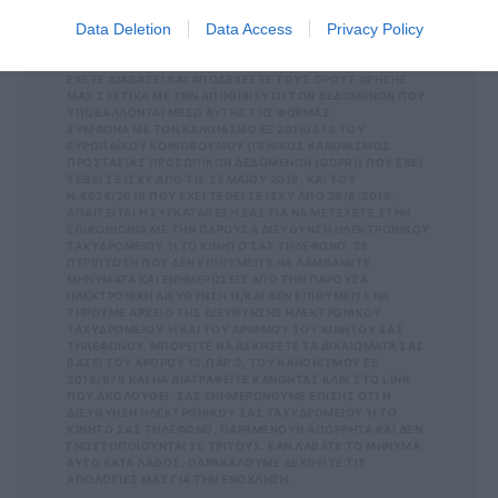
SUBSCRIBE
Data Deletion
Data Access
Privacy Policy
ΕΠΙΛΕΓΟΝΤΑΣ ΑΥΤΟ ΤΟ ΠΛΑΙΣΙΟ, ΕΠΙΒΕΒΑΙΩΝΕΤΕ ΟΤΙ
ΕΧΕΤΕ ΔΙΑΒΑΣΕΙ ΚΑΙ ΑΠΟΔΕΧΕΣΤΕ ΤΟΥΣ ΟΡΟΥΣ ΧΡΗΣΗΣ
ΜΑΣ ΣΧΕΤΙΚΑ ΜΕ ΤΗΝ ΑΠΟΘΗΚΕΥΣΗ ΤΩΝ ΔΕΔΟΜΕΝΩΝ ΠΟΥ
ΥΠΟΒΑΛΛΟΝΤΑΙ ΜΕΣΩ ΑΥΤΗΣ ΤΗΣ ΦΟΡΜΑΣ.
ΣΎΜΦΩΝΑ ΜΕ ΤΟΝ ΚΑΝΟΝΙΣΜΌ ΕΕ 2016/679 ΤΟΥ
ΕΥΡΩΠΑΪΚΟΎ ΚΟΙΝΟΒΟΥΛΊΟΥ {ΓΕΝΙΚΌΣ ΚΑΝΟΝΙΣΜΌΣ
ΠΡΟΣΤΑΣΊΑΣ ΠΡΟΣΩΠΙΚΏΝ ΔΕΔΟΜΈΝΩΝ (GDPR)} ΠΟΥ ΈΧΕΙ
ΤΕΘΕΊ ΣΕ ΙΣΧΎ ΑΠΌ ΤΙΣ 25 ΜΑΪ́ΟΥ 2018, ΚΑΙ ΤΟΥ
Ν.4624/2019 ΠΟΥ ΈΧΕΙ ΤΕΘΕΊ ΣΕ ΙΣΧΎ ΑΠΌ 29/8/2019,
ΑΠΑΙΤΕΊΤΑΙ Η ΣΥΓΚΑΤΆΘΕΣΉ ΣΑΣ ΓΙΑ ΝΑ ΜΕΤΈΧΕΤΕ ΣΤΗΝ
ΕΠΙΚΟΙΝΩΝΊΑ ΜΕ ΤΗΝ ΠΑΡΟΎΣΑ ΔΙΕΎΘΥΝΣΗ ΗΛΕΚΤΡΟΝΙΚΟΎ
ΤΑΧΥΔΡΟΜΕΊΟΥ Ή ΤΟ ΚΙΝΗΤΌ ΣΑΣ ΤΗΛΈΦΩΝΟ. ΣΕ Π
ΕΡΊΠΤΩΣΗ ΠΟΥ ΔΕΝ ΕΠΙΘΥΜΕΊΤΕ ΝΑ ΛΑΜΒΆΝΕΤΕ Μ
ΗΝΎΜΑΤΑ ΚΑΙ ΕΝΗΜΕΡΏΣΕΙΣ ΑΠΌ ΤΗΝ ΠΑΡΟΎΣΑ Η
ΛΕΚΤΡΟΝΙΚΉ ΔΙΕΎΘΥΝΣΗ Ή/ΚΑΙ ΔΕΝ ΕΠΙΘΥΜΕΊΤΕ ΝΑ ΤΗ
ΡΟΎΜΕ ΑΡΧΕΊΟ ΤΗΣ ΔΙΕΎΘΥΝΣΗΣ ΗΛΕΚΤΡΟΝΙΚΟΎ ΤΑ
ΧΥΔΡΟΜΕΊΟΥ Ή ΚΑΙ ΤΟΥ ΑΡΙΘΜΟΎ ΤΟΥ ΚΙΝΗΤΟΎ ΣΑΣ ΤΗΛ
ΕΦΏΝΟΥ, ΜΠΟΡΕΊΤΕ ΝΑ ΑΣΚΉΣΕΤΕ ΤΑ ΔΙΚΑΙΏΜΑΤΆ ΣΑΣ ΒΆΣ
ΕΙ ΤΟΥ ΆΡΘΡΟΥ 13,ΠΑΡ.2, ΤΟΥ ΚΑΝΟΝΙΣΜΟΎ ΕΕ 201
6/679 ΚΑΙ ΝΑ ΔΙΑΓΡΑΦΕΊΤΕ ΚΆΝΟΝΤΑΣ ΚΛΙΚ ΣΤΟ LINK ΠΟΥ
ΑΚΟΛΟΥΘΕΊ. ΣΑΣ ΕΝΗΜΕΡΏΝΟΥΜΕ ΕΠΊΣΗΣ ΌΤΙ Η ΔΙΕ
ΎΘΥΝΣΗ ΗΛΕΚΤΡΟΝΙΚΟΎ ΣΑΣ ΤΑΧΥΔΡΟΜΕΊΟΥ Ή ΤΟ ΚΙΝΗ
ΤΌ ΣΑΣ ΤΗΛΈΦΩΝΟ, ΠΑΡΑΜΈΝΟΥΝ ΑΠΌΡΡΗΤΑ ΚΑΙ ΔΕΝ ΓΝΩΣ
ΤΟΠΟΙΟΎΝΤΑΙ ΣΕ ΤΡΊΤΟΥΣ. ΕΆΝ ΛΆΒΑΤΕ ΤΟ ΜΉΝΥΜΑ ΑΥΤΌ
ΚΑΤΆ ΛΆΘΟΣ, ΠΑΡΑΚΑΛΟΎΜΕ ΔΕΧΘΕΊΤΕ ΤΙΣ ΑΠΟΛ
ΟΓΊΕΣ ΜΑΣ ΓΙΑ ΤΗΝ ΕΝΌΧΛΗΣΗ.