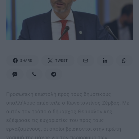
SHARE
TWEET
Προσωπική επιστολή προς τους δημοτικούς
υπαλλήλους απέστειλε ο Κωνσταντίνος Ζέρβας. Με
αυτόν τον τρόπο ο δήμαρχος Θεσσαλονίκης
εξέφρασε τις ευχαριστίες του προς τους
εργαζομένους, οι οποίοι βρίσκονται στην πρώτη
γραμμή της μάχης για τον περιορισμό των