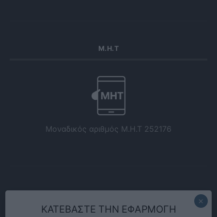
Μ.Η.Τ
Μοναδικός αριθμός Μ.Η.Τ 252176
ΚΑΤΕΒΑΣΤΕ ΤΗΝ ΕΦΑΡΜΟΓΗ