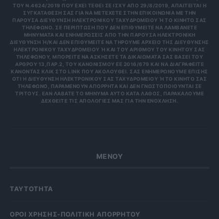
ΤΟΥ Ν.4624/2019 ΠΟΥ ΈΧΕΙ ΤΕΘΕΊ ΣΕ ΙΣΧΎ ΑΠΌ 29/8/2019, ΑΠΑΙΤΕΊΤΑΙ Η
ΣΥΓΚΑΤΆΘΕΣΉ ΣΑΣ ΓΙΑ ΝΑ ΜΕΤΈΧΕΤΕ ΣΤΗΝ ΕΠΙΚΟΙΝΩΝΊΑ ΜΕ ΤΗΝ
ΠΑΡΟΎΣΑ ΔΙΕΎΘΥΝΣΗ ΗΛΕΚΤΡΟΝΙΚΟΎ ΤΑΧΥΔΡΟΜΕΊΟΥ Ή ΤΟ ΚΙΝΗΤΌ ΣΑΣ Τ
ΗΛΈΦΩΝΟ. ΣΕ ΠΕΡΊΠΤΩΣΗ ΠΟΥ ΔΕΝ ΕΠΙΘΥΜΕΊΤΕ ΝΑ ΛΑΜΒΆΝΕΤΕ Μ
ΗΝΎΜΑΤΑ ΚΑΙ ΕΝΗΜΕΡΏΣΕΙΣ ΑΠΌ ΤΗΝ ΠΑΡΟΎΣΑ ΗΛΕΚΤΡΟΝΙΚΉ Δ
ΙΕΎΘΥΝΣΗ Ή/ΚΑΙ ΔΕΝ ΕΠΙΘΥΜΕΊΤΕ ΝΑ ΤΗΡΟΎΜΕ ΑΡΧΕΊΟ ΤΗΣ ΔΙΕΎΘΥΝΣΗΣ ΗΛ
ΕΚΤΡΟΝΙΚΟΎ ΤΑΧΥΔΡΟΜΕΊΟΥ Ή ΚΑΙ ΤΟΥ ΑΡΙΘΜΟΎ ΤΟΥ ΚΙΝΗΤΟΎ ΣΑΣ ΤΗΛ
ΕΦΏΝΟΥ, ΜΠΟΡΕΊΤΕ ΝΑ ΑΣΚΉΣΕΤΕ ΤΑ ΔΙΚΑΙΏΜΑΤΆ ΣΑΣ ΒΆΣΕΙ ΤΟΥ ΆΡΘ
ΡΟΥ 13,ΠΑΡ.2, ΤΟΥ ΚΑΝΟΝΙΣΜΟΎ ΕΕ 2016/679 ΚΑΙ ΝΑ ΔΙΑΓΡΑΦΕΊΤΕ ΚΆΝ
ΟΝΤΑΣ ΚΛΙΚ ΣΤΟ LINK ΠΟΥ ΑΚΟΛΟΥΘΕΊ. ΣΑΣ ΕΝΗΜΕΡΏΝΟΥΜΕ ΕΠΊΣΗΣ ΌΤΙ
Η ΔΙΕΎΘΥΝΣΗ ΗΛΕΚΤΡΟΝΙΚΟΎ ΣΑΣ ΤΑΧΥΔΡΟΜΕΊΟΥ Ή ΤΟ ΚΙΝΗΤΌ ΣΑΣ ΤΗΛΈ
ΦΩΝΟ, ΠΑΡΑΜΈΝΟΥΝ ΑΠΌΡΡΗΤΑ ΚΑΙ ΔΕΝ ΓΝΩΣΤΟΠΟΙΟΎΝΤΑΙ ΣΕ ΤΡΊΤ
ΟΥΣ. ΕΆΝ ΛΆΒΑΤΕ ΤΟ ΜΉΝΥΜΑ ΑΥΤΌ ΚΑΤΆ ΛΆΘΟΣ, ΠΑΡΑΚΑΛΟΎΜΕ ΔΕΧΘ
ΕΊΤΕ ΤΙΣ ΑΠΟΛΟΓΊΕΣ ΜΑΣ ΓΙΑ ΤΗΝ ΕΝΌΧΛΗΣΗ.
ΜΕΝΟΥ
ΤΑΥΤΟΤΗΤΑ
OΡΟΙ ΧΡΗΣΗΣ-ΠΟΛΙΤΙΚΗ ΑΠΟΡΡΗΤΟΥ