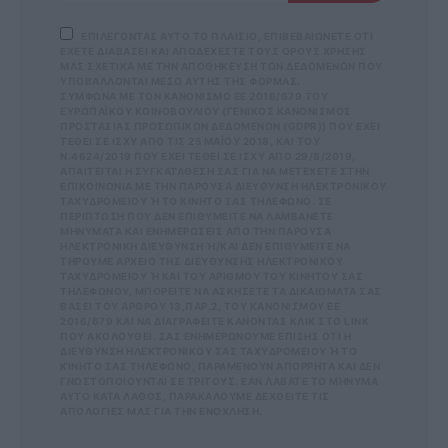
ΕΠΙΛΕΓΟΝΤΑΣ ΑΥΤΟ ΤΟ ΠΛΑΙΣΙΟ, ΕΠΙΒΕΒΑΙΩΝΕΤΕ ΟΤΙ
ΕΧΕΤΕ ΔΙΑΒΑΣΕΙ ΚΑΙ ΑΠΟΔΕΧΕΣΤΕ ΤΟΥΣ ΟΡΟΥΣ ΧΡΗΣΗΣ
ΜΑΣ ΣΧΕΤΙΚΑ ΜΕ ΤΗΝ ΑΠΟΘΗΚΕΥΣΗ ΤΩΝ ΔΕΔΟΜΕΝΩΝ ΠΟΥ
ΥΠΟΒΑΛΛΟΝΤΑΙ ΜΕΣΩ ΑΥΤΗΣ ΤΗΣ ΦΟΡΜΑΣ.
ΣΎΜΦΩΝΑ ΜΕ ΤΟΝ ΚΑΝΟΝΙΣΜΌ ΕΕ 2016/679 ΤΟΥ
ΕΥΡΩΠΑΪΚΟΎ ΚΟΙΝΟΒΟΥΛΊΟΥ {ΓΕΝΙΚΌΣ ΚΑΝΟΝΙΣΜΌΣ
ΠΡΟΣΤΑΣΊΑΣ ΠΡΟΣΩΠΙΚΏΝ ΔΕΔΟΜΈΝΩΝ (GDPR)} ΠΟΥ ΈΧΕΙ
ΤΕΘΕΊ ΣΕ ΙΣΧΎ ΑΠΌ ΤΙΣ 25 ΜΑΪ́ΟΥ 2018, ΚΑΙ ΤΟΥ
Ν.4624/2019 ΠΟΥ ΈΧΕΙ ΤΕΘΕΊ ΣΕ ΙΣΧΎ ΑΠΌ 29/8/2019,
ΑΠΑΙΤΕΊΤΑΙ Η ΣΥΓΚΑΤΆΘΕΣΉ ΣΑΣ ΓΙΑ ΝΑ ΜΕΤΈΧΕΤΕ ΣΤΗΝ
ΕΠΙΚΟΙΝΩΝΊΑ ΜΕ ΤΗΝ ΠΑΡΟΎΣΑ ΔΙΕΎΘΥΝΣΗ ΗΛΕΚΤΡΟΝΙΚΟΎ
ΤΑΧΥΔΡΟΜΕΊΟΥ Ή ΤΟ ΚΙΝΗΤΌ ΣΑΣ ΤΗΛΈΦΩΝΟ. ΣΕ Π
ΕΡΊΠΤΩΣΗ ΠΟΥ ΔΕΝ ΕΠΙΘΥΜΕΊΤΕ ΝΑ ΛΑΜΒΆΝΕΤΕ Μ
ΗΝΎΜΑΤΑ ΚΑΙ ΕΝΗΜΕΡΏΣΕΙΣ ΑΠΌ ΤΗΝ ΠΑΡΟΎΣΑ Η
ΛΕΚΤΡΟΝΙΚΉ ΔΙΕΎΘΥΝΣΗ Ή/ΚΑΙ ΔΕΝ ΕΠΙΘΥΜΕΊΤΕ ΝΑ ΤΗ
ΡΟΎΜΕ ΑΡΧΕΊΟ ΤΗΣ ΔΙΕΎΘΥΝΣΗΣ ΗΛΕΚΤΡΟΝΙΚΟΎ ΤΑ
ΧΥΔΡΟΜΕΊΟΥ Ή ΚΑΙ ΤΟΥ ΑΡΙΘΜΟΎ ΤΟΥ ΚΙΝΗΤΟΎ ΣΑΣ ΤΗΛ
ΕΦΏΝΟΥ, ΜΠΟΡΕΊΤΕ ΝΑ ΑΣΚΉΣΕΤΕ ΤΑ ΔΙΚΑΙΏΜΑΤΆ ΣΑΣ ΒΆΣ
ΕΙ ΤΟΥ ΆΡΘΡΟΥ 13,ΠΑΡ.2, ΤΟΥ ΚΑΝΟΝΙΣΜΟΎ ΕΕ 201
6/679 ΚΑΙ ΝΑ ΔΙΑΓΡΑΦΕΊΤΕ ΚΆΝΟΝΤΑΣ ΚΛΙΚ ΣΤΟ LINK ΠΟΥ
ΑΚΟΛΟΥΘΕΊ. ΣΑΣ ΕΝΗΜΕΡΏΝΟΥΜΕ ΕΠΊΣΗΣ ΌΤΙ Η ΔΙΕ
ΎΘΥΝΣΗ ΗΛΕΚΤΡΟΝΙΚΟΎ ΣΑΣ ΤΑΧΥΔΡΟΜΕΊΟΥ Ή ΤΟ ΚΙΝΗ
ΤΌ ΣΑΣ ΤΗΛΈΦΩΝΟ, ΠΑΡΑΜΈΝΟΥΝ ΑΠΌΡΡΗΤΑ ΚΑΙ ΔΕΝ ΓΝΩΣ
ΤΟΠΟΙΟΎΝΤΑΙ ΣΕ ΤΡΊΤΟΥΣ. ΕΆΝ ΛΆΒΑΤΕ ΤΟ ΜΉΝΥΜΑ ΑΥΤΌ
ΚΑΤΆ ΛΆΘΟΣ, ΠΑΡΑΚΑΛΟΎΜΕ ΔΕΧΘΕΊΤΕ ΤΙΣ ΑΠΟΛ
ΟΓΊΕΣ ΜΑΣ ΓΙΑ ΤΗΝ ΕΝΌΧΛΗΣΗ.