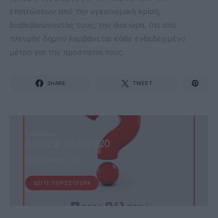
επιπτώσεων από την υγειονομική κρίση,
διαβεβαιώνοντάς τους, την ίδια ώρα, ότι από
πλευράς δήμου λαμβάνεται κάθε ενδεδειγμένο
μέτρο για την προστασία τους.
SHARE
TWEET
ΕΦΗΜΕΡΊΔΑ
Political 26.11.2020
26 ΝΟΕΜΒΡΊΟΥ, 2020
ΔΕΊΤΕ ΠΕΡΙΣΣΌΤΕΡΑ