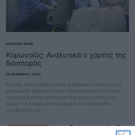
BREAKING NEWS
Κορωνοϊός: Αναλυτικά ο χάρτης της
διασποράς
29 ΝΟΕΜΒΡΊΟΥ, 2020
Σήμερα, 29 Νοεμβρίου 2020, δηλώθηκαν 1193 επιπλέον
κρούσματα. Αναλυτικότερα: • 10 κρούσματα κατά τους
ελέγχους που διενεργήθηκαν στις πύλες εισόδου της
χώρας • 2 εισαγόμενα κρούσματα που προσήλθαν
αυτοβούλως για…
ΔΕΊΤΕ ΠΕΡΙΣΣΌΤΕΡΑ