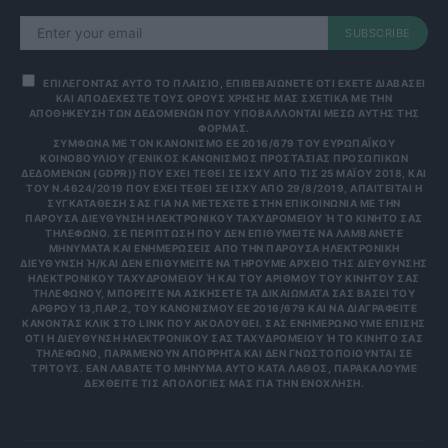
SUBSCRIBE
ΕΠΙΛΕΓΟΝΤΑΣ ΑΥΤΟ ΤΟ ΠΛΑΙΣΙΟ, ΕΠΙΒΕΒΑΙΩΝΕΤΕ ΟΤΙ ΕΧΕΤΕ ΔΙΑΒΑΣΕΙ
ΚΑΙ ΑΠΟΔΕΧΕΣΤΕ ΤΟΥΣ ΟΡΟΥΣ ΧΡΗΣΗΣ ΜΑΣ ΣΧΕΤΙΚΑ ΜΕ ΤΗΝ
ΑΠΟΘΗΚΕΥΣΗ ΤΩΝ ΔΕΔΟΜΕΝΩΝ ΠΟΥ ΥΠΟΒΑΛΛΟΝΤΑΙ ΜΕΣΩ ΑΥΤΗΣ ΤΗΣ
ΦΟΡΜΑΣ.
ΣΎΜΦΩΝΑ ΜΕ ΤΟΝ ΚΑΝΟΝΙΣΜΌ ΕΕ 2016/679 ΤΟΥ ΕΥΡΩΠΑΪΚΟΎ
ΚΟΙΝΟΒΟΥΛΊΟΥ {ΓΕΝΙΚΌΣ ΚΑΝΟΝΙΣΜΌΣ ΠΡΟΣΤΑΣΊΑΣ ΠΡΟΣΩΠΙΚΏΝ
ΔΕΔΟΜΈΝΩΝ (GDPR)} ΠΟΥ ΈΧΕΙ ΤΕΘΕΊ ΣΕ ΙΣΧΎ ΑΠΌ ΤΙΣ 25 ΜΑΪ́ΟΥ 2018, ΚΑΙ
ΤΟΥ Ν.4624/2019 ΠΟΥ ΈΧΕΙ ΤΕΘΕΊ ΣΕ ΙΣΧΎ ΑΠΌ 29/8/2019, ΑΠΑΙΤΕΊΤΑΙ Η
ΣΥΓΚΑΤΆΘΕΣΉ ΣΑΣ ΓΙΑ ΝΑ ΜΕΤΈΧΕΤΕ ΣΤΗΝ ΕΠΙΚΟΙΝΩΝΊΑ ΜΕ ΤΗΝ
ΠΑΡΟΎΣΑ ΔΙΕΎΘΥΝΣΗ ΗΛΕΚΤΡΟΝΙΚΟΎ ΤΑΧΥΔΡΟΜΕΊΟΥ Ή ΤΟ ΚΙΝΗΤΌ ΣΑΣ Τ
ΗΛΈΦΩΝΟ. ΣΕ ΠΕΡΊΠΤΩΣΗ ΠΟΥ ΔΕΝ ΕΠΙΘΥΜΕΊΤΕ ΝΑ ΛΑΜΒΆΝΕΤΕ Μ
ΗΝΎΜΑΤΑ ΚΑΙ ΕΝΗΜΕΡΏΣΕΙΣ ΑΠΌ ΤΗΝ ΠΑΡΟΎΣΑ ΗΛΕΚΤΡΟΝΙΚΉ Δ
ΙΕΎΘΥΝΣΗ Ή/ΚΑΙ ΔΕΝ ΕΠΙΘΥΜΕΊΤΕ ΝΑ ΤΗΡΟΎΜΕ ΑΡΧΕΊΟ ΤΗΣ ΔΙΕΎΘΥΝΣΗΣ ΗΛ
ΕΚΤΡΟΝΙΚΟΎ ΤΑΧΥΔΡΟΜΕΊΟΥ Ή ΚΑΙ ΤΟΥ ΑΡΙΘΜΟΎ ΤΟΥ ΚΙΝΗΤΟΎ ΣΑΣ ΤΗΛ
ΕΦΏΝΟΥ, ΜΠΟΡΕΊΤΕ ΝΑ ΑΣΚΉΣΕΤΕ ΤΑ ΔΙΚΑΙΏΜΑΤΆ ΣΑΣ ΒΆΣΕΙ ΤΟΥ ΆΡΘ
ΡΟΥ 13,ΠΑΡ.2, ΤΟΥ ΚΑΝΟΝΙΣΜΟΎ ΕΕ 2016/679 ΚΑΙ ΝΑ ΔΙΑΓΡΑΦΕΊΤΕ ΚΆΝ
ΟΝΤΑΣ ΚΛΙΚ ΣΤΟ LINK ΠΟΥ ΑΚΟΛΟΥΘΕΊ. ΣΑΣ ΕΝΗΜΕΡΏΝΟΥΜΕ ΕΠΊΣΗΣ ΌΤΙ
Η ΔΙΕΎΘΥΝΣΗ ΗΛΕΚΤΡΟΝΙΚΟΎ ΣΑΣ ΤΑΧΥΔΡΟΜΕΊΟΥ Ή ΤΟ ΚΙΝΗΤΌ ΣΑΣ ΤΗΛΈ
ΦΩΝΟ, ΠΑΡΑΜΈΝΟΥΝ ΑΠΌΡΡΗΤΑ ΚΑΙ ΔΕΝ ΓΝΩΣΤΟΠΟΙΟΎΝΤΑΙ ΣΕ ΤΡΊΤ
ΟΥΣ. ΕΆΝ ΛΆΒΑΤΕ ΤΟ ΜΉΝΥΜΑ ΑΥΤΌ ΚΑΤΆ ΛΆΘΟΣ, ΠΑΡΑΚΑΛΟΎΜΕ ΔΕΧΘ
ΕΊΤΕ ΤΙΣ ΑΠΟΛΟΓΊΕΣ ΜΑΣ ΓΙΑ ΤΗΝ ΕΝΌΧΛΗΣΗ.