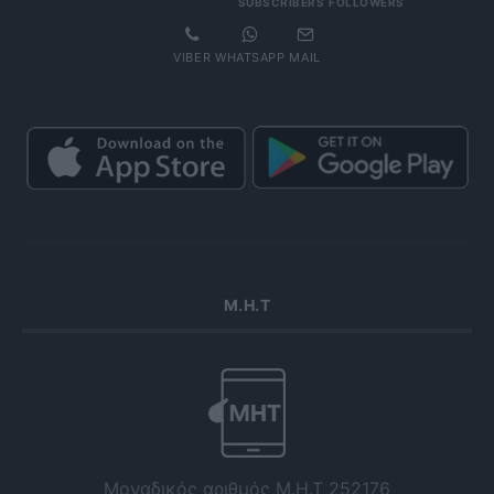
SUBSCRIBERS
FOLLOWERS
VIBER
WHATSAPP
MAIL
Μ.Η.Τ
Μοναδικός αριθμός Μ.Η.Τ 252176