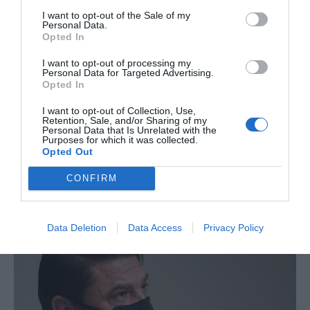
κρούσματα
I want to opt-out of the Sale of my
Personal Data.
Opted In
29 ΝΟΕΜΒΡΊΟΥ, 2020
I want to opt-out of processing my
Σήμερα ανακοινώθηκαν 1193 νέα κρούσματα του νέου ιού
Personal Data for Targeted Advertising.
στη χώρα, εκ των οποίων 10 εντοπίστηκαν κατόπιν
Opted In
ελέγχων στις πύλες εισόδου της χώρας. Ο συνολικός
αριθμός των κρουσμάτων είναι 104227, εκ…
I want to opt-out of Collection, Use,
Retention, Sale, and/or Sharing of my
Personal Data that Is Unrelated with the
Purposes for which it was collected.
Opted Out
ΔΕΊΤΕ ΠΕΡΙΣΣΌΤΕΡΑ
CONFIRM
Data Deletion
Data Access
Privacy Policy