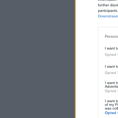
further disc
participants
Downstream 
Persona
I want t
Opted 
I want t
Opted 
I want 
Advertis
Opted 
I want t
of my P
was col
Opted 