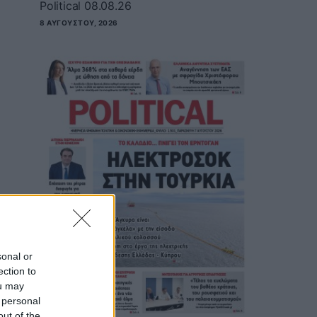
Political 08.08.26
8 ΑΥΓΟΎΣΤΟΥ, 2026
sonal or
ection to
ou may
 personal
out of the