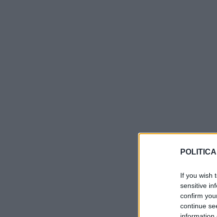
POLITICA
If you wish 
sensitive in
confirm you
continue se
information 