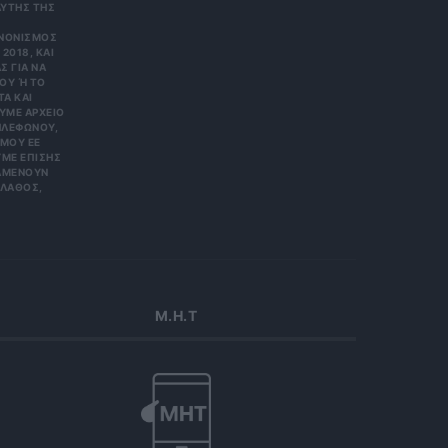
ΑΥΤΗΣ ΤΗΣ
ΑΝΟΝΙΣΜΌΣ
2018, ΚΑΙ
Σ ΓΙΑ ΝΑ
Υ Ή ΤΟ Κ
 ΚΑΙ Ε
Ε ΑΡΧΕΊΟ ΤΗ
ΏΝΟΥ, ΜΠΟ
 ΕΕ 201
ΕΠΊΣΗΣ ΌΤΙ
ΟΥΝ ΑΠΌΡ
Σ, ΠΑΡΑ
Μ.Η.Τ