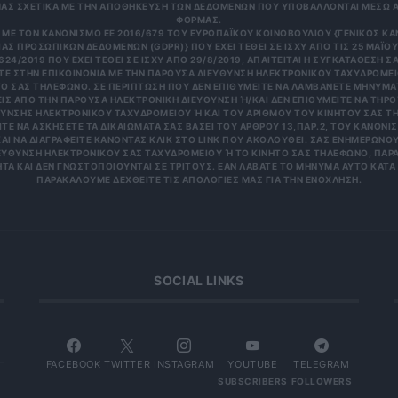
ΑΣ ΣΧΕΤΙΚΑ ΜΕ ΤΗΝ ΑΠΟΘΗΚΕΥΣΗ ΤΩΝ ΔΕΔΟΜΕΝΩΝ ΠΟΥ ΥΠΟΒΑΛΛΟΝΤΑΙ ΜΕΣΩ 
ΦΟΡΜΑΣ.
ΜΕ ΤΟΝ ΚΑΝΟΝΙΣΜΌ ΕΕ 2016/679 ΤΟΥ ΕΥΡΩΠΑΪΚΟΎ ΚΟΙΝΟΒΟΥΛΊΟΥ {ΓΕΝΙΚΌΣ Κ
ΑΣ ΠΡΟΣΩΠΙΚΏΝ ΔΕΔΟΜΈΝΩΝ (GDPR)} ΠΟΥ ΈΧΕΙ ΤΕΘΕΊ ΣΕ ΙΣΧΎ ΑΠΌ ΤΙΣ 25 ΜΑΪ́ΟΥ 
624/2019 ΠΟΥ ΈΧΕΙ ΤΕΘΕΊ ΣΕ ΙΣΧΎ ΑΠΌ 29/8/2019, ΑΠΑΙΤΕΊΤΑΙ Η ΣΥΓΚΑΤΆΘΕΣΉ ΣΑ
Ε ΣΤΗΝ ΕΠΙΚΟΙΝΩΝΊΑ ΜΕ ΤΗΝ ΠΑΡΟΎΣΑ ΔΙΕΎΘΥΝΣΗ ΗΛΕΚΤΡΟΝΙΚΟΎ ΤΑΧΥΔΡΟΜΕΊΟ
 ΣΑΣ ΤΗΛΈΦΩΝΟ. ΣΕ ΠΕΡΊΠΤΩΣΗ ΠΟΥ ΔΕΝ ΕΠΙΘΥΜΕΊΤΕ ΝΑ ΛΑΜΒΆΝΕΤΕ ΜΗΝΎΜΑΤΑ
 ΑΠΌ ΤΗΝ ΠΑΡΟΎΣΑ ΗΛΕΚΤΡΟΝΙΚΉ ΔΙΕΎΘΥΝΣΗ Ή/ΚΑΙ ΔΕΝ ΕΠΙΘΥΜΕΊΤΕ ΝΑ ΤΗΡΟΎΜ
ΝΣΗΣ ΗΛΕΚΤΡΟΝΙΚΟΎ ΤΑΧΥΔΡΟΜΕΊΟΥ Ή ΚΑΙ ΤΟΥ ΑΡΙΘΜΟΎ ΤΟΥ ΚΙΝΗΤΟΎ ΣΑΣ ΤΗΛΕΦ
ΝΑ ΑΣΚΉΣΕΤΕ ΤΑ ΔΙΚΑΙΏΜΑΤΆ ΣΑΣ ΒΆΣΕΙ ΤΟΥ ΆΡΘΡΟΥ 13,ΠΑΡ.2, ΤΟΥ ΚΑΝΟΝΙΣΜΟΎ
 ΝΑ ΔΙΑΓΡΑΦΕΊΤΕ ΚΆΝΟΝΤΑΣ ΚΛΙΚ ΣΤΟ LINK ΠΟΥ ΑΚΟΛΟΥΘΕΊ. ΣΑΣ ΕΝΗΜΕΡΏΝΟΥΜΕ 
ΥΝΣΗ ΗΛΕΚΤΡΟΝΙΚΟΎ ΣΑΣ ΤΑΧΥΔΡΟΜΕΊΟΥ Ή ΤΟ ΚΙΝΗΤΌ ΣΑΣ ΤΗΛΈΦΩΝΟ, ΠΑΡΑΜΈΝ
ΑΙ ΔΕΝ ΓΝΩΣΤΟΠΟΙΟΎΝΤΑΙ ΣΕ ΤΡΊΤΟΥΣ. ΕΆΝ ΛΆΒΑΤΕ ΤΟ ΜΉΝΥΜΑ ΑΥΤΌ ΚΑΤΆ ΛΆΘΟ
ΚΑΛΟΎΜΕ ΔΕΧΘΕΊΤΕ ΤΙΣ ΑΠΟΛΟΓΊΕΣ ΜΑΣ ΓΙΑ ΤΗΝ ΕΝΌΧΛΗΣΗ.
SOCIAL LINKS
FACEBOOK
TWITTER
INSTAGRAM
YOUTUBE
TELEGRAM
SUBSCRIBERS
FOLLOWERS