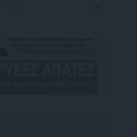
TWEET
1