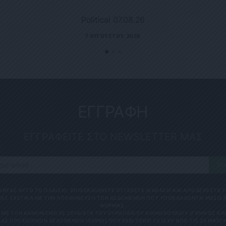
Political 07.08.26
7 ΑΥΓΟΎΣΤΟΥ, 2026
ΕΓΓΡΑΦΗ
ΕΓΓΡΑΦΕΙΤΕ ΣΤΟ NEWSLETTER ΜΑΣ
SU
ΟΝΤΑΣ ΑΥΤΟ ΤΟ ΠΛΑΙΣΙΟ, ΕΠΙΒΕΒΑΙΩΝΕΤΕ ΟΤΙ ΕΧΕΤΕ ΔΙΑΒΑΣΕΙ ΚΑΙ ΑΠΟΔΕΧΕΣΤΕ
ΑΣ ΣΧΕΤΙΚΑ ΜΕ ΤΗΝ ΑΠΟΘΗΚΕΥΣΗ ΤΩΝ ΔΕΔΟΜΕΝΩΝ ΠΟΥ ΥΠΟΒΑΛΛΟΝΤΑΙ ΜΕΣΩ 
ΦΟΡΜΑΣ.
ΜΕ ΤΟΝ ΚΑΝΟΝΙΣΜΌ ΕΕ 2016/679 ΤΟΥ ΕΥΡΩΠΑΪΚΟΎ ΚΟΙΝΟΒΟΥΛΊΟΥ {ΓΕΝΙΚΌΣ Κ
ΑΣ ΠΡΟΣΩΠΙΚΏΝ ΔΕΔΟΜΈΝΩΝ (GDPR)} ΠΟΥ ΈΧΕΙ ΤΕΘΕΊ ΣΕ ΙΣΧΎ ΑΠΌ ΤΙΣ 25 ΜΑΪ́ΟΥ 