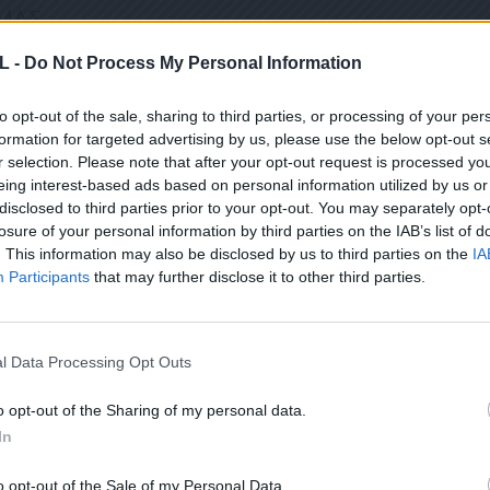
 ΜΑΣ
L -
Do Not Process My Personal Information
to opt-out of the sale, sharing to third parties, or processing of your per
ΤΙ ΕΧΕΤΕ ΔΙΑΒΑΣΕΙ ΚΑΙ ΑΠΟΔΕΧΕΣΤΕ ΤΟΥΣ ΟΡΟΥΣ ΧΡΗΣΗΣ ΜΑΣ ΣΧΕΤΙΚΑ ΜΕ ΤΗΝ
formation for targeted advertising by us, please use the below opt-out s
r selection. Please note that after your opt-out request is processed y
ΟΎ ΚΟΙΝΟΒΟΥΛΊΟΥ {ΓΕΝΙΚΌΣ ΚΑΝΟΝΙΣΜΌΣ ΠΡΟΣΤΑΣΊΑΣ ΠΡΟΣΩΠΙΚΏΝ ΔΕΔΟΜΈΝΩΝ (
eing interest-based ads based on personal information utilized by us or
ΠΌ 29/8/2019, ΑΠΑΙΤΕΊΤΑΙ Η ΣΥΓΚΑΤΆΘΕΣΉ ΣΑΣ ΓΙΑ ΝΑ ΜΕΤΈΧΕΤΕ ΣΤΗΝ ΕΠΙΚΟΙΝΩ
ΩΣΗ ΠΟΥ ΔΕΝ ΕΠΙΘΥΜΕΊΤΕ ΝΑ ΛΑΜΒΆΝΕΤΕ ΜΗΝΎΜΑΤΑ ΚΑΙ ΕΝΗΜΕΡΏΣΕΙΣ ΑΠΌ ΤΗΝ Π
disclosed to third parties prior to your opt-out. You may separately opt-
ΝΙΚΟΎ ΤΑΧΥΔΡΟΜΕΊΟΥ Ή ΚΑΙ ΤΟΥ ΑΡΙΘΜΟΎ ΤΟΥ ΚΙΝΗΤΟΎ ΣΑΣ ΤΗΛΕΦΏΝΟΥ, ΜΠΟΡΕ
losure of your personal information by third parties on the IAB’s list of
ΙΑΓΡΑΦΕΊΤΕ ΚΆΝΟΝΤΑΣ ΚΛΙΚ ΣΤΟ LINK ΠΟΥ ΑΚΟΛΟΥΘΕΊ. ΣΑΣ ΕΝΗΜΕΡΏΝΟΥΜΕ ΕΠΊΣΗ
ΠΌΡΡΗΤΑ ΚΑΙ ΔΕΝ ΓΝΩΣΤΟΠΟΙΟΎΝΤΑΙ ΣΕ ΤΡΊΤΟΥΣ. ΕΆΝ ΛΆΒΑΤΕ ΤΟ ΜΉΝΥΜΑ ΑΥΤΌ
. This information may also be disclosed by us to third parties on the
IA
ΕΙΤΕ ΣΤΟ NEWSLETTER ΜΑΣ ΓΙΑ ΝΑ ΛΑΜΒΑΝΕΤΕ ΤΗΝ ΕΦ
Participants
that may further disclose it to other third parties.
ΕΝΤΕΛΩΣ ΔΩΡΕΑΝ ΣΤΟ EMAIL ΣΑΣ
l Data Processing Opt Outs
Σ ΑΥΤΟ ΤΟ ΠΛΑΙΣΙΟ, ΕΠΙΒΕΒΑΙΩΝΕΤΕ ΟΤΙ ΕΧΕΤΕ ΔΙΑΒΑΣΕΙ ΚΑΙ ΑΠΟΔΕΧΕΣΤΕ ΤΟΥ
Ε ΤΗΝ ΑΠΟΘΗΚΕΥΣΗ ΤΩΝ ΔΕΔΟΜΕΝΩΝ ΠΟΥ ΥΠΟΒΑΛΛΟΝΤΑΙ ΜΕΣΩ ΑΥΤΗΣ ΤΗΣ ΦΟ
o opt-out of the Sharing of my personal data.
Ν ΚΑΝΟΝΙΣΜΌ ΕΕ 2016/679 ΤΟΥ ΕΥΡΩΠΑΪΚΟΎ ΚΟΙΝΟΒΟΥΛΊΟΥ {ΓΕΝΙΚΌΣ ΚΑΝΟΝΙ
In
ΣΩΠΙΚΏΝ ΔΕΔΟΜΈΝΩΝ (GDPR)} ΠΟΥ ΈΧΕΙ ΤΕΘΕΊ ΣΕ ΙΣΧΎ ΑΠΌ ΤΙΣ 25 ΜΑΪ́ΟΥ 2018,
Υ ΈΧΕΙ ΤΕΘΕΊ ΣΕ ΙΣΧΎ ΑΠΌ 29/8/2019, ΑΠΑΙΤΕΊΤΑΙ Η ΣΥΓΚΑΤΆΘΕΣΉ ΣΑΣ ΓΙΑ ΝΑ Μ
Ε ΤΗΝ ΠΑΡΟΎΣΑ ΔΙΕΎΘΥΝΣΗ ΗΛΕΚΤΡΟΝΙΚΟΎ ΤΑΧΥΔΡΟΜΕΊΟΥ Ή ΤΟ ΚΙΝΗΤΌ ΣΑΣ ΤΗΛΈ
o opt-out of the Sale of my Personal Data.
ΔΕΝ ΕΠΙΘΥΜΕΊΤΕ ΝΑ ΛΑΜΒΆΝΕΤΕ ΜΗΝΎΜΑΤΑ ΚΑΙ ΕΝΗΜΕΡΏΣΕΙΣ ΑΠΌ ΤΗΝ ΠΑΡΟΎΣΑ