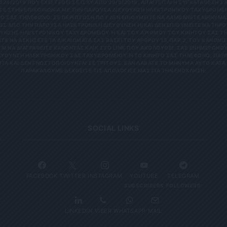
624/2019 ΠΟΥ ΈΧΕΙ ΤΕΘΕΊ ΣΕ ΙΣΧΎ ΑΠΌ 29/8/2019, ΑΠΑΙΤΕΊΤΑΙ Η ΣΥΓΚΑΤΆΘΕΣΉ ΣΑ
Ε ΣΤΗΝ ΕΠΙΚΟΙΝΩΝΊΑ ΜΕ ΤΗΝ ΠΑΡΟΎΣΑ ΔΙΕΎΘΥΝΣΗ ΗΛΕΚΤΡΟΝΙΚΟΎ ΤΑΧΥΔΡΟΜΕΊΟ
 ΣΑΣ ΤΗΛΈΦΩΝΟ. ΣΕ ΠΕΡΊΠΤΩΣΗ ΠΟΥ ΔΕΝ ΕΠΙΘΥΜΕΊΤΕ ΝΑ ΛΑΜΒΆΝΕΤΕ ΜΗΝΎΜΑΤΑ
 ΑΠΌ ΤΗΝ ΠΑΡΟΎΣΑ ΗΛΕΚΤΡΟΝΙΚΉ ΔΙΕΎΘΥΝΣΗ Ή/ΚΑΙ ΔΕΝ ΕΠΙΘΥΜΕΊΤΕ ΝΑ ΤΗΡΟΎΜ
ΝΣΗΣ ΗΛΕΚΤΡΟΝΙΚΟΎ ΤΑΧΥΔΡΟΜΕΊΟΥ Ή ΚΑΙ ΤΟΥ ΑΡΙΘΜΟΎ ΤΟΥ ΚΙΝΗΤΟΎ ΣΑΣ ΤΗΛΕΦ
ΝΑ ΑΣΚΉΣΕΤΕ ΤΑ ΔΙΚΑΙΏΜΑΤΆ ΣΑΣ ΒΆΣΕΙ ΤΟΥ ΆΡΘΡΟΥ 13,ΠΑΡ.2, ΤΟΥ ΚΑΝΟΝΙΣΜΟΎ
 ΝΑ ΔΙΑΓΡΑΦΕΊΤΕ ΚΆΝΟΝΤΑΣ ΚΛΙΚ ΣΤΟ LINK ΠΟΥ ΑΚΟΛΟΥΘΕΊ. ΣΑΣ ΕΝΗΜΕΡΏΝΟΥΜΕ 
ΥΝΣΗ ΗΛΕΚΤΡΟΝΙΚΟΎ ΣΑΣ ΤΑΧΥΔΡΟΜΕΊΟΥ Ή ΤΟ ΚΙΝΗΤΌ ΣΑΣ ΤΗΛΈΦΩΝΟ, ΠΑΡΑΜΈΝ
ΑΙ ΔΕΝ ΓΝΩΣΤΟΠΟΙΟΎΝΤΑΙ ΣΕ ΤΡΊΤΟΥΣ. ΕΆΝ ΛΆΒΑΤΕ ΤΟ ΜΉΝΥΜΑ ΑΥΤΌ ΚΑΤΆ ΛΆΘΟ
ΚΑΛΟΎΜΕ ΔΕΧΘΕΊΤΕ ΤΙΣ ΑΠΟΛΟΓΊΕΣ ΜΑΣ ΓΙΑ ΤΗΝ ΕΝΌΧΛΗΣΗ.
SOCIAL LINKS
FACEBOOK
TWITTER
INSTAGRAM
YOUTUBE
TELEGRAM
SUBSCRIBERS
FOLLOWERS
LINKEDIN
VIBER
WHATSAPP
MAIL