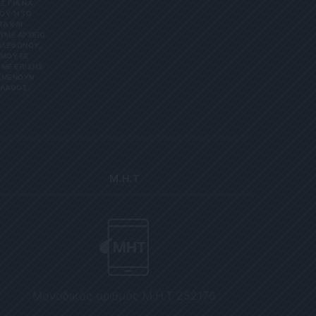
Σ ΓΙΑ ΝΑ
Υ Ή ΤΟ Κ
 ΚΑΙ Ε
Ε ΑΡΧΕΊΟ ΤΗ
ΏΝΟΥ, ΜΠΟ
 ΕΕ 201
ΕΠΊΣΗΣ ΌΤΙ
ΟΥΝ ΑΠΌΡ
Σ, ΠΑΡΑ
Μ.Η.Τ
Μοναδικός αριθμός Μ.Η.Τ 252176