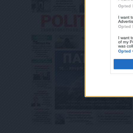
ΛΕΚΤΡΟΝΙΚΉ ΔΙ
Opted 
ΧΥΔΡΟΜΕΊΟΥ Ή 
ΒΆΣΕΙ ΤΟΥ ΆΡΘΡ
I want 
ΑΚΟΛΟΥΘΕΊ. ΣΑ
Advertis
ΤΌ ΣΑΣ ΤΗΛΈΦΩ
Opted 
ΜΑ ΑΥΤΌ ΚΑΤΆ 
I want t
of my P
was col
Opted 