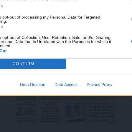
ΕΎΘΥΝΣΗ Ή/ΚΑΙ ΔΕΝ ΕΠΙΘΥΜΕΊΤΕ ΝΑ ΤΗΡΟΎΜΕ ΑΡΧΕΊΟ ΤΗΣ ΔΙΕΎΘΥΝΣΗΣ ΗΛΕΚΤΡΟΝ
In
ΚΑΙ ΤΟΥ ΑΡΙΘΜΟΎ ΤΟΥ ΚΙΝΗΤΟΎ ΣΑΣ ΤΗΛΕΦΏΝΟΥ, ΜΠΟΡΕΊΤΕ ΝΑ ΑΣΚΉΣΕΤΕ ΤΑ ΔΙΚ
ΟΥ 13,ΠΑΡ.2, ΤΟΥ ΚΑΝΟΝΙΣΜΟΎ ΕΕ 2016/679 ΚΑΙ ΝΑ ΔΙΑΓΡΑΦΕΊΤΕ ΚΆΝΟΝΤΑΣ ΚΛΙΚ
to opt-out of processing my Personal Data for Targeted
Σ ΕΝΗΜΕΡΏΝΟΥΜΕ ΕΠΊΣΗΣ ΌΤΙ Η ΔΙΕΎΘΥΝΣΗ ΗΛΕΚΤΡΟΝΙΚΟΎ ΣΑΣ ΤΑΧΥΔΡΟΜΕΊΟΥ 
ing.
ΝΟ, ΠΑΡΑΜΈΝΟΥΝ ΑΠΌΡΡΗΤΑ ΚΑΙ ΔΕΝ ΓΝΩΣΤΟΠΟΙΟΎΝΤΑΙ ΣΕ ΤΡΊΤΟΥΣ. ΕΆΝ ΛΆΒΑΤ
In
ΛΆΘΟΣ, ΠΑΡΑΚΑΛΟΎΜΕ ΔΕΧΘΕΊΤΕ ΤΙΣ ΑΠΟΛΟΓΊΕΣ ΜΑΣ ΓΙΑ ΤΗΝ ΕΝΌΧΛΗΣΗ.
o opt-out of Collection, Use, Retention, Sale, and/or Sharing
ersonal Data that Is Unrelated with the Purposes for which it
lected.
Out
CONFIRM
Data Deletion
Data Access
Privacy Policy