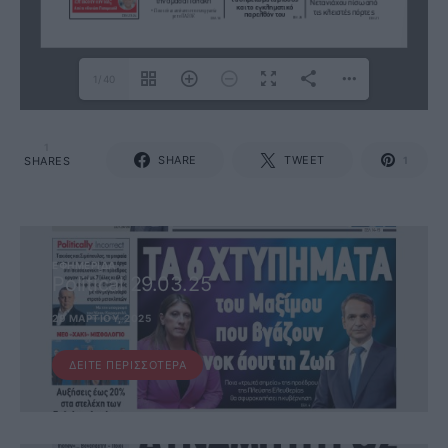
1/40
1
SHARE
TWEET
SHARES
1
ΕΦΗΜΕΡΊΔΑ
Political 29.03.25
29 ΜΑΡΤΊΟΥ, 2025
ΔΕΊΤΕ ΠΕΡΙΣΣΌΤΕΡΑ