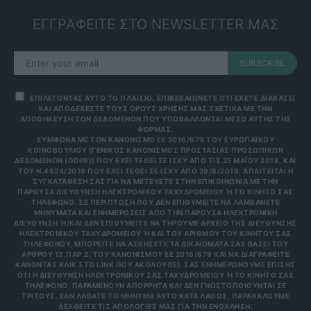
ΕΓΓΡΑΦΕΙΤΕ ΣΤΟ NEWSLETTER ΜΑΣ
SUBSCRIBE
ΕΠΙΛΕΓΟΝΤΑΣ ΑΥΤΟ ΤΟ ΠΛΑΙΣΙΟ, ΕΠΙΒΕΒΑΙΩΝΕΤΕ ΟΤΙ ΕΧΕΤΕ ΔΙΑΒΑΣΕΙ
ΚΑΙ ΑΠΟΔΕΧΕΣΤΕ ΤΟΥΣ ΟΡΟΥΣ ΧΡΗΣΗΣ ΜΑΣ ΣΧΕΤΙΚΑ ΜΕ ΤΗΝ
ΑΠΟΘΗΚΕΥΣΗ ΤΩΝ ΔΕΔΟΜΕΝΩΝ ΠΟΥ ΥΠΟΒΑΛΛΟΝΤΑΙ ΜΕΣΩ ΑΥΤΗΣ ΤΗΣ
ΦΟΡΜΑΣ.
ΣΎΜΦΩΝΑ ΜΕ ΤΟΝ ΚΑΝΟΝΙΣΜΌ ΕΕ 2016/679 ΤΟΥ ΕΥΡΩΠΑΪΚΟΎ
ΚΟΙΝΟΒΟΥΛΊΟΥ {ΓΕΝΙΚΌΣ ΚΑΝΟΝΙΣΜΌΣ ΠΡΟΣΤΑΣΊΑΣ ΠΡΟΣΩΠΙΚΏΝ
ΔΕΔΟΜΈΝΩΝ (GDPR)} ΠΟΥ ΈΧΕΙ ΤΕΘΕΊ ΣΕ ΙΣΧΎ ΑΠΌ ΤΙΣ 25 ΜΑΪ́ΟΥ 2018, ΚΑΙ
ΤΟΥ Ν.4624/2019 ΠΟΥ ΈΧΕΙ ΤΕΘΕΊ ΣΕ ΙΣΧΎ ΑΠΌ 29/8/2019, ΑΠΑΙΤΕΊΤΑΙ Η
ΣΥΓΚΑΤΆΘΕΣΉ ΣΑΣ ΓΙΑ ΝΑ ΜΕΤΈΧΕΤΕ ΣΤΗΝ ΕΠΙΚΟΙΝΩΝΊΑ ΜΕ ΤΗΝ
ΠΑΡΟΎΣΑ ΔΙΕΎΘΥΝΣΗ ΗΛΕΚΤΡΟΝΙΚΟΎ ΤΑΧΥΔΡΟΜΕΊΟΥ Ή ΤΟ ΚΙΝΗΤΌ ΣΑΣ Τ
ΗΛΈΦΩΝΟ. ΣΕ ΠΕΡΊΠΤΩΣΗ ΠΟΥ ΔΕΝ ΕΠΙΘΥΜΕΊΤΕ ΝΑ ΛΑΜΒΆΝΕΤΕ Μ
ΗΝΎΜΑΤΑ ΚΑΙ ΕΝΗΜΕΡΏΣΕΙΣ ΑΠΌ ΤΗΝ ΠΑΡΟΎΣΑ ΗΛΕΚΤΡΟΝΙΚΉ Δ
ΙΕΎΘΥΝΣΗ Ή/ΚΑΙ ΔΕΝ ΕΠΙΘΥΜΕΊΤΕ ΝΑ ΤΗΡΟΎΜΕ ΑΡΧΕΊΟ ΤΗΣ ΔΙΕΎΘΥΝΣΗΣ ΗΛ
ΕΚΤΡΟΝΙΚΟΎ ΤΑΧΥΔΡΟΜΕΊΟΥ Ή ΚΑΙ ΤΟΥ ΑΡΙΘΜΟΎ ΤΟΥ ΚΙΝΗΤΟΎ ΣΑΣ ΤΗΛ
ΕΦΏΝΟΥ, ΜΠΟΡΕΊΤΕ ΝΑ ΑΣΚΉΣΕΤΕ ΤΑ ΔΙΚΑΙΏΜΑΤΆ ΣΑΣ ΒΆΣΕΙ ΤΟΥ ΆΡΘ
ΡΟΥ 13,ΠΑΡ.2, ΤΟΥ ΚΑΝΟΝΙΣΜΟΎ ΕΕ 2016/679 ΚΑΙ ΝΑ ΔΙΑΓΡΑΦΕΊΤΕ ΚΆΝ
ΟΝΤΑΣ ΚΛΙΚ ΣΤΟ LINK ΠΟΥ ΑΚΟΛΟΥΘΕΊ. ΣΑΣ ΕΝΗΜΕΡΏΝΟΥΜΕ ΕΠΊΣΗΣ ΌΤΙ
Η ΔΙΕΎΘΥΝΣΗ ΗΛΕΚΤΡΟΝΙΚΟΎ ΣΑΣ ΤΑΧΥΔΡΟΜΕΊΟΥ Ή ΤΟ ΚΙΝΗΤΌ ΣΑΣ ΤΗΛΈ
ΦΩΝΟ, ΠΑΡΑΜΈΝΟΥΝ ΑΠΌΡΡΗΤΑ ΚΑΙ ΔΕΝ ΓΝΩΣΤΟΠΟΙΟΎΝΤΑΙ ΣΕ ΤΡΊΤ
ΟΥΣ. ΕΆΝ ΛΆΒΑΤΕ ΤΟ ΜΉΝΥΜΑ ΑΥΤΌ ΚΑΤΆ ΛΆΘΟΣ, ΠΑΡΑΚΑΛΟΎΜΕ ΔΕΧΘ
ΕΊΤΕ ΤΙΣ ΑΠΟΛΟΓΊΕΣ ΜΑΣ ΓΙΑ ΤΗΝ ΕΝΌΧΛΗΣΗ.