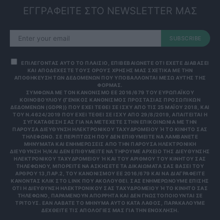
ΕΓΓΡΑΦΕΙΤΕ ΣΤΟ NEWSLETTER ΜΑΣ
SUBSCRIBE
ΕΠΙΛΕΓΟΝΤΑΣ ΑΥΤΟ ΤΟ ΠΛΑΙΣΙΟ, ΕΠΙΒΕΒΑΙΩΝΕΤΕ ΟΤΙ ΕΧΕΤΕ ΔΙΑΒΑΣΕΙ
ΚΑΙ ΑΠΟΔΕΧΕΣΤΕ ΤΟΥΣ ΟΡΟΥΣ ΧΡΗΣΗΣ ΜΑΣ ΣΧΕΤΙΚΑ ΜΕ ΤΗΝ
ΑΠΟΘΗΚΕΥΣΗ ΤΩΝ ΔΕΔΟΜΕΝΩΝ ΠΟΥ ΥΠΟΒΑΛΛΟΝΤΑΙ ΜΕΣΩ ΑΥΤΗΣ ΤΗΣ
ΦΟΡΜΑΣ.
ΣΎΜΦΩΝΑ ΜΕ ΤΟΝ ΚΑΝΟΝΙΣΜΌ ΕΕ 2016/679 ΤΟΥ ΕΥΡΩΠΑΪΚΟΎ
ΚΟΙΝΟΒΟΥΛΊΟΥ {ΓΕΝΙΚΌΣ ΚΑΝΟΝΙΣΜΌΣ ΠΡΟΣΤΑΣΊΑΣ ΠΡΟΣΩΠΙΚΏΝ
ΔΕΔΟΜΈΝΩΝ (GDPR)} ΠΟΥ ΈΧΕΙ ΤΕΘΕΊ ΣΕ ΙΣΧΎ ΑΠΌ ΤΙΣ 25 ΜΑΪ́ΟΥ 2018, ΚΑΙ
ΤΟΥ Ν.4624/2019 ΠΟΥ ΈΧΕΙ ΤΕΘΕΊ ΣΕ ΙΣΧΎ ΑΠΌ 29/8/2019, ΑΠΑΙΤΕΊΤΑΙ Η
ΣΥΓΚΑΤΆΘΕΣΉ ΣΑΣ ΓΙΑ ΝΑ ΜΕΤΈΧΕΤΕ ΣΤΗΝ ΕΠΙΚΟΙΝΩΝΊΑ ΜΕ ΤΗΝ
ΠΑΡΟΎΣΑ ΔΙΕΎΘΥΝΣΗ ΗΛΕΚΤΡΟΝΙΚΟΎ ΤΑΧΥΔΡΟΜΕΊΟΥ Ή ΤΟ ΚΙΝΗΤΌ ΣΑΣ Τ
ΗΛΈΦΩΝΟ. ΣΕ ΠΕΡΊΠΤΩΣΗ ΠΟΥ ΔΕΝ ΕΠΙΘΥΜΕΊΤΕ ΝΑ ΛΑΜΒΆΝΕΤΕ Μ
ΗΝΎΜΑΤΑ ΚΑΙ ΕΝΗΜΕΡΏΣΕΙΣ ΑΠΌ ΤΗΝ ΠΑΡΟΎΣΑ ΗΛΕΚΤΡΟΝΙΚΉ Δ
ΙΕΎΘΥΝΣΗ Ή/ΚΑΙ ΔΕΝ ΕΠΙΘΥΜΕΊΤΕ ΝΑ ΤΗΡΟΎΜΕ ΑΡΧΕΊΟ ΤΗΣ ΔΙΕΎΘΥΝΣΗΣ ΗΛ
ΕΚΤΡΟΝΙΚΟΎ ΤΑΧΥΔΡΟΜΕΊΟΥ Ή ΚΑΙ ΤΟΥ ΑΡΙΘΜΟΎ ΤΟΥ ΚΙΝΗΤΟΎ ΣΑΣ ΤΗΛ
ΕΦΏΝΟΥ, ΜΠΟΡΕΊΤΕ ΝΑ ΑΣΚΉΣΕΤΕ ΤΑ ΔΙΚΑΙΏΜΑΤΆ ΣΑΣ ΒΆΣΕΙ ΤΟΥ ΆΡΘ
ΡΟΥ 13,ΠΑΡ.2, ΤΟΥ ΚΑΝΟΝΙΣΜΟΎ ΕΕ 2016/679 ΚΑΙ ΝΑ ΔΙΑΓΡΑΦΕΊΤΕ ΚΆΝ
ΟΝΤΑΣ ΚΛΙΚ ΣΤΟ LINK ΠΟΥ ΑΚΟΛΟΥΘΕΊ. ΣΑΣ ΕΝΗΜΕΡΏΝΟΥΜΕ ΕΠΊΣΗΣ ΌΤΙ
Η ΔΙΕΎΘΥΝΣΗ ΗΛΕΚΤΡΟΝΙΚΟΎ ΣΑΣ ΤΑΧΥΔΡΟΜΕΊΟΥ Ή ΤΟ ΚΙΝΗΤΌ ΣΑΣ ΤΗΛΈ
ΦΩΝΟ, ΠΑΡΑΜΈΝΟΥΝ ΑΠΌΡΡΗΤΑ ΚΑΙ ΔΕΝ ΓΝΩΣΤΟΠΟΙΟΎΝΤΑΙ ΣΕ ΤΡΊΤ
ΟΥΣ. ΕΆΝ ΛΆΒΑΤΕ ΤΟ ΜΉΝΥΜΑ ΑΥΤΌ ΚΑΤΆ ΛΆΘΟΣ, ΠΑΡΑΚΑΛΟΎΜΕ ΔΕΧΘ
ΕΊΤΕ ΤΙΣ ΑΠΟΛΟΓΊΕΣ ΜΑΣ ΓΙΑ ΤΗΝ ΕΝΌΧΛΗΣΗ.