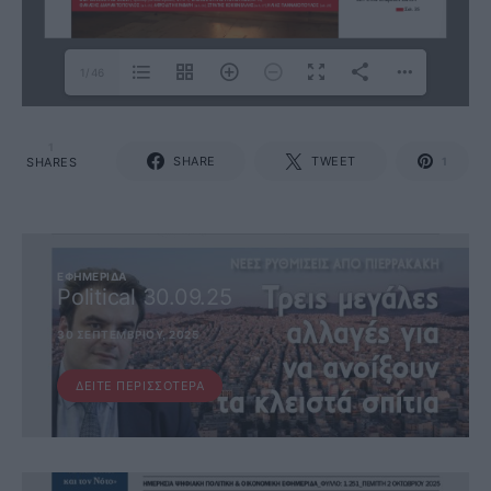
1/46
1
SHARE
TWEET
SHARES
1
ΕΦΗΜΕΡΊΔΑ
Political 30.09.25
30 ΣΕΠΤΕΜΒΡΊΟΥ, 2025
ΔΕΊΤΕ ΠΕΡΙΣΣΌΤΕΡΑ