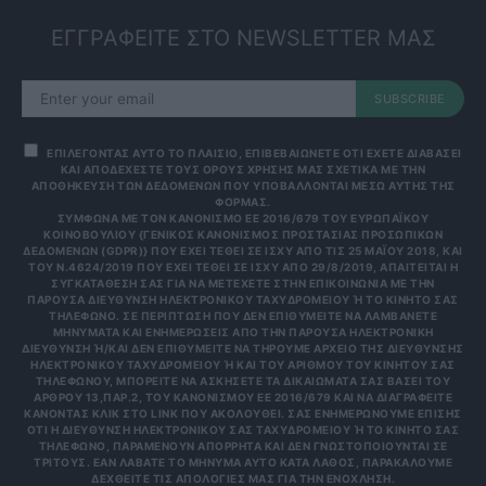
ΕΓΓΡΑΦΕΙΤΕ ΣΤΟ NEWSLETTER ΜΑΣ
SUBSCRIBE
ΕΠΙΛΕΓΟΝΤΑΣ ΑΥΤΟ ΤΟ ΠΛΑΙΣΙΟ, ΕΠΙΒΕΒΑΙΩΝΕΤΕ ΟΤΙ ΕΧΕΤΕ ΔΙΑΒΑΣΕΙ
ΚΑΙ ΑΠΟΔΕΧΕΣΤΕ ΤΟΥΣ ΟΡΟΥΣ ΧΡΗΣΗΣ ΜΑΣ ΣΧΕΤΙΚΑ ΜΕ ΤΗΝ
ΑΠΟΘΗΚΕΥΣΗ ΤΩΝ ΔΕΔΟΜΕΝΩΝ ΠΟΥ ΥΠΟΒΑΛΛΟΝΤΑΙ ΜΕΣΩ ΑΥΤΗΣ ΤΗΣ
ΦΟΡΜΑΣ.
ΣΎΜΦΩΝΑ ΜΕ ΤΟΝ ΚΑΝΟΝΙΣΜΌ ΕΕ 2016/679 ΤΟΥ ΕΥΡΩΠΑΪΚΟΎ
ΚΟΙΝΟΒΟΥΛΊΟΥ {ΓΕΝΙΚΌΣ ΚΑΝΟΝΙΣΜΌΣ ΠΡΟΣΤΑΣΊΑΣ ΠΡΟΣΩΠΙΚΏΝ
ΔΕΔΟΜΈΝΩΝ (GDPR)} ΠΟΥ ΈΧΕΙ ΤΕΘΕΊ ΣΕ ΙΣΧΎ ΑΠΌ ΤΙΣ 25 ΜΑΪ́ΟΥ 2018, ΚΑΙ
ΤΟΥ Ν.4624/2019 ΠΟΥ ΈΧΕΙ ΤΕΘΕΊ ΣΕ ΙΣΧΎ ΑΠΌ 29/8/2019, ΑΠΑΙΤΕΊΤΑΙ Η
ΣΥΓΚΑΤΆΘΕΣΉ ΣΑΣ ΓΙΑ ΝΑ ΜΕΤΈΧΕΤΕ ΣΤΗΝ ΕΠΙΚΟΙΝΩΝΊΑ ΜΕ ΤΗΝ
ΠΑΡΟΎΣΑ ΔΙΕΎΘΥΝΣΗ ΗΛΕΚΤΡΟΝΙΚΟΎ ΤΑΧΥΔΡΟΜΕΊΟΥ Ή ΤΟ ΚΙΝΗΤΌ ΣΑΣ Τ
ΗΛΈΦΩΝΟ. ΣΕ ΠΕΡΊΠΤΩΣΗ ΠΟΥ ΔΕΝ ΕΠΙΘΥΜΕΊΤΕ ΝΑ ΛΑΜΒΆΝΕΤΕ Μ
ΗΝΎΜΑΤΑ ΚΑΙ ΕΝΗΜΕΡΏΣΕΙΣ ΑΠΌ ΤΗΝ ΠΑΡΟΎΣΑ ΗΛΕΚΤΡΟΝΙΚΉ Δ
ΙΕΎΘΥΝΣΗ Ή/ΚΑΙ ΔΕΝ ΕΠΙΘΥΜΕΊΤΕ ΝΑ ΤΗΡΟΎΜΕ ΑΡΧΕΊΟ ΤΗΣ ΔΙΕΎΘΥΝΣΗΣ ΗΛ
ΕΚΤΡΟΝΙΚΟΎ ΤΑΧΥΔΡΟΜΕΊΟΥ Ή ΚΑΙ ΤΟΥ ΑΡΙΘΜΟΎ ΤΟΥ ΚΙΝΗΤΟΎ ΣΑΣ ΤΗΛ
ΕΦΏΝΟΥ, ΜΠΟΡΕΊΤΕ ΝΑ ΑΣΚΉΣΕΤΕ ΤΑ ΔΙΚΑΙΏΜΑΤΆ ΣΑΣ ΒΆΣΕΙ ΤΟΥ ΆΡΘ
ΡΟΥ 13,ΠΑΡ.2, ΤΟΥ ΚΑΝΟΝΙΣΜΟΎ ΕΕ 2016/679 ΚΑΙ ΝΑ ΔΙΑΓΡΑΦΕΊΤΕ ΚΆΝ
ΟΝΤΑΣ ΚΛΙΚ ΣΤΟ LINK ΠΟΥ ΑΚΟΛΟΥΘΕΊ. ΣΑΣ ΕΝΗΜΕΡΏΝΟΥΜΕ ΕΠΊΣΗΣ ΌΤΙ
Η ΔΙΕΎΘΥΝΣΗ ΗΛΕΚΤΡΟΝΙΚΟΎ ΣΑΣ ΤΑΧΥΔΡΟΜΕΊΟΥ Ή ΤΟ ΚΙΝΗΤΌ ΣΑΣ ΤΗΛΈ
ΦΩΝΟ, ΠΑΡΑΜΈΝΟΥΝ ΑΠΌΡΡΗΤΑ ΚΑΙ ΔΕΝ ΓΝΩΣΤΟΠΟΙΟΎΝΤΑΙ ΣΕ ΤΡΊΤ
ΟΥΣ. ΕΆΝ ΛΆΒΑΤΕ ΤΟ ΜΉΝΥΜΑ ΑΥΤΌ ΚΑΤΆ ΛΆΘΟΣ, ΠΑΡΑΚΑΛΟΎΜΕ ΔΕΧΘ
ΕΊΤΕ ΤΙΣ ΑΠΟΛΟΓΊΕΣ ΜΑΣ ΓΙΑ ΤΗΝ ΕΝΌΧΛΗΣΗ.