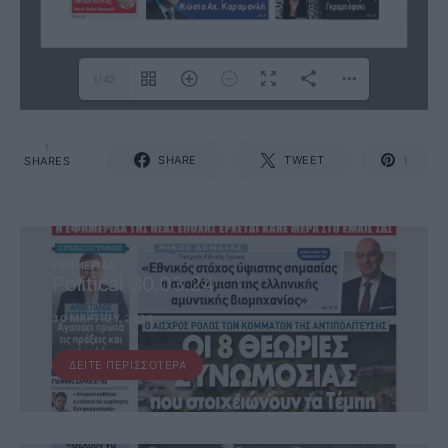
1/42
1
SHARE
TWEET
SHARES
1
ΕΦΗΜΕΡΊΔΑ
Political 30.03.24
30 ΜΑΡΤΊΟΥ, 2024
ΔΕΊΤΕ ΠΕΡΙΣΣΌΤΕΡΑ