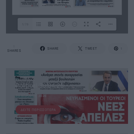
1/78
1
SHARE
TWEET
1
SHARES
ΕΦΗΜΕΡΊΔΑ
Political 30.04.26
30 ΑΠΡΙΛΊΟΥ, 2026
ΔΕΊΤΕ ΠΕΡΙΣΣΌΤΕΡΑ