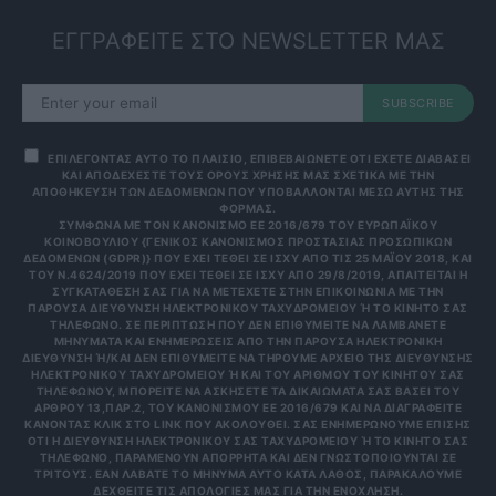
ΕΓΓΡΑΦΕΙΤΕ ΣΤΟ NEWSLETTER ΜΑΣ
SUBSCRIBE
ΕΠΙΛΕΓΟΝΤΑΣ ΑΥΤΟ ΤΟ ΠΛΑΙΣΙΟ, ΕΠΙΒΕΒΑΙΩΝΕΤΕ ΟΤΙ ΕΧΕΤΕ ΔΙΑΒΑΣΕΙ
ΚΑΙ ΑΠΟΔΕΧΕΣΤΕ ΤΟΥΣ ΟΡΟΥΣ ΧΡΗΣΗΣ ΜΑΣ ΣΧΕΤΙΚΑ ΜΕ ΤΗΝ
ΑΠΟΘΗΚΕΥΣΗ ΤΩΝ ΔΕΔΟΜΕΝΩΝ ΠΟΥ ΥΠΟΒΑΛΛΟΝΤΑΙ ΜΕΣΩ ΑΥΤΗΣ ΤΗΣ
ΦΟΡΜΑΣ.
ΣΎΜΦΩΝΑ ΜΕ ΤΟΝ ΚΑΝΟΝΙΣΜΌ ΕΕ 2016/679 ΤΟΥ ΕΥΡΩΠΑΪΚΟΎ
ΚΟΙΝΟΒΟΥΛΊΟΥ {ΓΕΝΙΚΌΣ ΚΑΝΟΝΙΣΜΌΣ ΠΡΟΣΤΑΣΊΑΣ ΠΡΟΣΩΠΙΚΏΝ
ΔΕΔΟΜΈΝΩΝ (GDPR)} ΠΟΥ ΈΧΕΙ ΤΕΘΕΊ ΣΕ ΙΣΧΎ ΑΠΌ ΤΙΣ 25 ΜΑΪ́ΟΥ 2018, ΚΑΙ
ΤΟΥ Ν.4624/2019 ΠΟΥ ΈΧΕΙ ΤΕΘΕΊ ΣΕ ΙΣΧΎ ΑΠΌ 29/8/2019, ΑΠΑΙΤΕΊΤΑΙ Η
ΣΥΓΚΑΤΆΘΕΣΉ ΣΑΣ ΓΙΑ ΝΑ ΜΕΤΈΧΕΤΕ ΣΤΗΝ ΕΠΙΚΟΙΝΩΝΊΑ ΜΕ ΤΗΝ
ΠΑΡΟΎΣΑ ΔΙΕΎΘΥΝΣΗ ΗΛΕΚΤΡΟΝΙΚΟΎ ΤΑΧΥΔΡΟΜΕΊΟΥ Ή ΤΟ ΚΙΝΗΤΌ ΣΑΣ Τ
ΗΛΈΦΩΝΟ. ΣΕ ΠΕΡΊΠΤΩΣΗ ΠΟΥ ΔΕΝ ΕΠΙΘΥΜΕΊΤΕ ΝΑ ΛΑΜΒΆΝΕΤΕ Μ
ΗΝΎΜΑΤΑ ΚΑΙ ΕΝΗΜΕΡΏΣΕΙΣ ΑΠΌ ΤΗΝ ΠΑΡΟΎΣΑ ΗΛΕΚΤΡΟΝΙΚΉ Δ
ΙΕΎΘΥΝΣΗ Ή/ΚΑΙ ΔΕΝ ΕΠΙΘΥΜΕΊΤΕ ΝΑ ΤΗΡΟΎΜΕ ΑΡΧΕΊΟ ΤΗΣ ΔΙΕΎΘΥΝΣΗΣ ΗΛ
ΕΚΤΡΟΝΙΚΟΎ ΤΑΧΥΔΡΟΜΕΊΟΥ Ή ΚΑΙ ΤΟΥ ΑΡΙΘΜΟΎ ΤΟΥ ΚΙΝΗΤΟΎ ΣΑΣ ΤΗΛ
ΕΦΏΝΟΥ, ΜΠΟΡΕΊΤΕ ΝΑ ΑΣΚΉΣΕΤΕ ΤΑ ΔΙΚΑΙΏΜΑΤΆ ΣΑΣ ΒΆΣΕΙ ΤΟΥ ΆΡΘ
ΡΟΥ 13,ΠΑΡ.2, ΤΟΥ ΚΑΝΟΝΙΣΜΟΎ ΕΕ 2016/679 ΚΑΙ ΝΑ ΔΙΑΓΡΑΦΕΊΤΕ ΚΆΝ
ΟΝΤΑΣ ΚΛΙΚ ΣΤΟ LINK ΠΟΥ ΑΚΟΛΟΥΘΕΊ. ΣΑΣ ΕΝΗΜΕΡΏΝΟΥΜΕ ΕΠΊΣΗΣ ΌΤΙ
Η ΔΙΕΎΘΥΝΣΗ ΗΛΕΚΤΡΟΝΙΚΟΎ ΣΑΣ ΤΑΧΥΔΡΟΜΕΊΟΥ Ή ΤΟ ΚΙΝΗΤΌ ΣΑΣ ΤΗΛΈ
ΦΩΝΟ, ΠΑΡΑΜΈΝΟΥΝ ΑΠΌΡΡΗΤΑ ΚΑΙ ΔΕΝ ΓΝΩΣΤΟΠΟΙΟΎΝΤΑΙ ΣΕ ΤΡΊΤ
ΟΥΣ. ΕΆΝ ΛΆΒΑΤΕ ΤΟ ΜΉΝΥΜΑ ΑΥΤΌ ΚΑΤΆ ΛΆΘΟΣ, ΠΑΡΑΚΑΛΟΎΜΕ ΔΕΧΘ
ΕΊΤΕ ΤΙΣ ΑΠΟΛΟΓΊΕΣ ΜΑΣ ΓΙΑ ΤΗΝ ΕΝΌΧΛΗΣΗ.