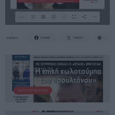
1/50
1
SHARE
TWEET
SHARES
1
ΕΦΗΜΕΡΊΔΑ
Political 02.10.25
2 ΟΚΤΩΒΡΊΟΥ, 2025
ΔΕΊΤΕ ΠΕΡΙΣΣΌΤΕΡΑ