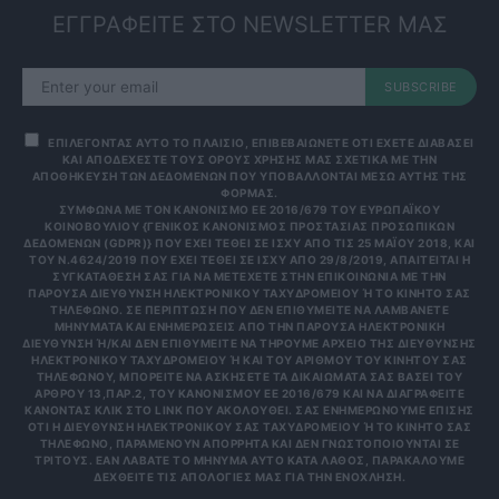
ΕΓΓΡΑΦΕΙΤΕ ΣΤΟ NEWSLETTER ΜΑΣ
SUBSCRIBE
ΕΠΙΛΕΓΟΝΤΑΣ ΑΥΤΟ ΤΟ ΠΛΑΙΣΙΟ, ΕΠΙΒΕΒΑΙΩΝΕΤΕ ΟΤΙ ΕΧΕΤΕ ΔΙΑΒΑΣΕΙ
ΚΑΙ ΑΠΟΔΕΧΕΣΤΕ ΤΟΥΣ ΟΡΟΥΣ ΧΡΗΣΗΣ ΜΑΣ ΣΧΕΤΙΚΑ ΜΕ ΤΗΝ
ΑΠΟΘΗΚΕΥΣΗ ΤΩΝ ΔΕΔΟΜΕΝΩΝ ΠΟΥ ΥΠΟΒΑΛΛΟΝΤΑΙ ΜΕΣΩ ΑΥΤΗΣ ΤΗΣ
ΦΟΡΜΑΣ.
ΣΎΜΦΩΝΑ ΜΕ ΤΟΝ ΚΑΝΟΝΙΣΜΌ ΕΕ 2016/679 ΤΟΥ ΕΥΡΩΠΑΪΚΟΎ
ΚΟΙΝΟΒΟΥΛΊΟΥ {ΓΕΝΙΚΌΣ ΚΑΝΟΝΙΣΜΌΣ ΠΡΟΣΤΑΣΊΑΣ ΠΡΟΣΩΠΙΚΏΝ
ΔΕΔΟΜΈΝΩΝ (GDPR)} ΠΟΥ ΈΧΕΙ ΤΕΘΕΊ ΣΕ ΙΣΧΎ ΑΠΌ ΤΙΣ 25 ΜΑΪ́ΟΥ 2018, ΚΑΙ
ΤΟΥ Ν.4624/2019 ΠΟΥ ΈΧΕΙ ΤΕΘΕΊ ΣΕ ΙΣΧΎ ΑΠΌ 29/8/2019, ΑΠΑΙΤΕΊΤΑΙ Η
ΣΥΓΚΑΤΆΘΕΣΉ ΣΑΣ ΓΙΑ ΝΑ ΜΕΤΈΧΕΤΕ ΣΤΗΝ ΕΠΙΚΟΙΝΩΝΊΑ ΜΕ ΤΗΝ
ΠΑΡΟΎΣΑ ΔΙΕΎΘΥΝΣΗ ΗΛΕΚΤΡΟΝΙΚΟΎ ΤΑΧΥΔΡΟΜΕΊΟΥ Ή ΤΟ ΚΙΝΗΤΌ ΣΑΣ Τ
ΗΛΈΦΩΝΟ. ΣΕ ΠΕΡΊΠΤΩΣΗ ΠΟΥ ΔΕΝ ΕΠΙΘΥΜΕΊΤΕ ΝΑ ΛΑΜΒΆΝΕΤΕ Μ
ΗΝΎΜΑΤΑ ΚΑΙ ΕΝΗΜΕΡΏΣΕΙΣ ΑΠΌ ΤΗΝ ΠΑΡΟΎΣΑ ΗΛΕΚΤΡΟΝΙΚΉ Δ
ΙΕΎΘΥΝΣΗ Ή/ΚΑΙ ΔΕΝ ΕΠΙΘΥΜΕΊΤΕ ΝΑ ΤΗΡΟΎΜΕ ΑΡΧΕΊΟ ΤΗΣ ΔΙΕΎΘΥΝΣΗΣ ΗΛ
ΕΚΤΡΟΝΙΚΟΎ ΤΑΧΥΔΡΟΜΕΊΟΥ Ή ΚΑΙ ΤΟΥ ΑΡΙΘΜΟΎ ΤΟΥ ΚΙΝΗΤΟΎ ΣΑΣ ΤΗΛ
ΕΦΏΝΟΥ, ΜΠΟΡΕΊΤΕ ΝΑ ΑΣΚΉΣΕΤΕ ΤΑ ΔΙΚΑΙΏΜΑΤΆ ΣΑΣ ΒΆΣΕΙ ΤΟΥ ΆΡΘ
ΡΟΥ 13,ΠΑΡ.2, ΤΟΥ ΚΑΝΟΝΙΣΜΟΎ ΕΕ 2016/679 ΚΑΙ ΝΑ ΔΙΑΓΡΑΦΕΊΤΕ ΚΆΝ
ΟΝΤΑΣ ΚΛΙΚ ΣΤΟ LINK ΠΟΥ ΑΚΟΛΟΥΘΕΊ. ΣΑΣ ΕΝΗΜΕΡΏΝΟΥΜΕ ΕΠΊΣΗΣ ΌΤΙ
Η ΔΙΕΎΘΥΝΣΗ ΗΛΕΚΤΡΟΝΙΚΟΎ ΣΑΣ ΤΑΧΥΔΡΟΜΕΊΟΥ Ή ΤΟ ΚΙΝΗΤΌ ΣΑΣ ΤΗΛΈ
ΦΩΝΟ, ΠΑΡΑΜΈΝΟΥΝ ΑΠΌΡΡΗΤΑ ΚΑΙ ΔΕΝ ΓΝΩΣΤΟΠΟΙΟΎΝΤΑΙ ΣΕ ΤΡΊΤ
ΟΥΣ. ΕΆΝ ΛΆΒΑΤΕ ΤΟ ΜΉΝΥΜΑ ΑΥΤΌ ΚΑΤΆ ΛΆΘΟΣ, ΠΑΡΑΚΑΛΟΎΜΕ ΔΕΧΘ
ΕΊΤΕ ΤΙΣ ΑΠΟΛΟΓΊΕΣ ΜΑΣ ΓΙΑ ΤΗΝ ΕΝΌΧΛΗΣΗ.