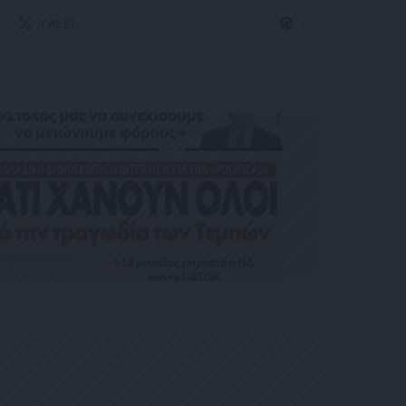
TWEET
1