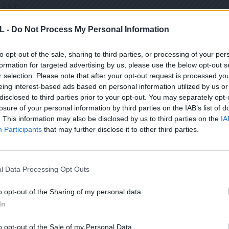
 ΜΑΣ
L -
Do Not Process My Personal Information
to opt-out of the sale, sharing to third parties, or processing of your per
ΤΙ ΕΧΕΤΕ ΔΙΑΒΑΣΕΙ ΚΑΙ ΑΠΟΔΕΧΕΣΤΕ ΤΟΥΣ ΟΡΟΥΣ ΧΡΗΣΗΣ ΜΑΣ ΣΧΕΤΙΚΑ ΜΕ ΤΗΝ
formation for targeted advertising by us, please use the below opt-out s
r selection. Please note that after your opt-out request is processed y
ΟΎ ΚΟΙΝΟΒΟΥΛΊΟΥ {ΓΕΝΙΚΌΣ ΚΑΝΟΝΙΣΜΌΣ ΠΡΟΣΤΑΣΊΑΣ ΠΡΟΣΩΠΙΚΏΝ ΔΕΔΟΜΈΝΩΝ (
eing interest-based ads based on personal information utilized by us or
ΠΌ 29/8/2019, ΑΠΑΙΤΕΊΤΑΙ Η ΣΥΓΚΑΤΆΘΕΣΉ ΣΑΣ ΓΙΑ ΝΑ ΜΕΤΈΧΕΤΕ ΣΤΗΝ ΕΠΙΚΟΙΝΩ
ΩΣΗ ΠΟΥ ΔΕΝ ΕΠΙΘΥΜΕΊΤΕ ΝΑ ΛΑΜΒΆΝΕΤΕ ΜΗΝΎΜΑΤΑ ΚΑΙ ΕΝΗΜΕΡΏΣΕΙΣ ΑΠΌ ΤΗΝ Π
disclosed to third parties prior to your opt-out. You may separately opt-
ΝΙΚΟΎ ΤΑΧΥΔΡΟΜΕΊΟΥ Ή ΚΑΙ ΤΟΥ ΑΡΙΘΜΟΎ ΤΟΥ ΚΙΝΗΤΟΎ ΣΑΣ ΤΗΛΕΦΏΝΟΥ, ΜΠΟΡΕ
losure of your personal information by third parties on the IAB’s list of
ΙΑΓΡΑΦΕΊΤΕ ΚΆΝΟΝΤΑΣ ΚΛΙΚ ΣΤΟ LINK ΠΟΥ ΑΚΟΛΟΥΘΕΊ. ΣΑΣ ΕΝΗΜΕΡΏΝΟΥΜΕ ΕΠΊΣΗ
ΠΌΡΡΗΤΑ ΚΑΙ ΔΕΝ ΓΝΩΣΤΟΠΟΙΟΎΝΤΑΙ ΣΕ ΤΡΊΤΟΥΣ. ΕΆΝ ΛΆΒΑΤΕ ΤΟ ΜΉΝΥΜΑ ΑΥΤΌ
. This information may also be disclosed by us to third parties on the
IA
ΕΙΤΕ ΣΤΟ NEWSLETTER ΜΑΣ ΓΙΑ ΝΑ ΛΑΜΒΑΝΕΤΕ ΤΗΝ ΕΦ
Participants
that may further disclose it to other third parties.
ΕΝΤΕΛΩΣ ΔΩΡΕΑΝ ΣΤΟ EMAIL ΣΑΣ
l Data Processing Opt Outs
Σ ΑΥΤΟ ΤΟ ΠΛΑΙΣΙΟ, ΕΠΙΒΕΒΑΙΩΝΕΤΕ ΟΤΙ ΕΧΕΤΕ ΔΙΑΒΑΣΕΙ ΚΑΙ ΑΠΟΔΕΧΕΣΤΕ ΤΟΥ
Ε ΤΗΝ ΑΠΟΘΗΚΕΥΣΗ ΤΩΝ ΔΕΔΟΜΕΝΩΝ ΠΟΥ ΥΠΟΒΑΛΛΟΝΤΑΙ ΜΕΣΩ ΑΥΤΗΣ ΤΗΣ ΦΟ
o opt-out of the Sharing of my personal data.
Ν ΚΑΝΟΝΙΣΜΌ ΕΕ 2016/679 ΤΟΥ ΕΥΡΩΠΑΪΚΟΎ ΚΟΙΝΟΒΟΥΛΊΟΥ {ΓΕΝΙΚΌΣ ΚΑΝΟΝΙ
In
ΣΩΠΙΚΏΝ ΔΕΔΟΜΈΝΩΝ (GDPR)} ΠΟΥ ΈΧΕΙ ΤΕΘΕΊ ΣΕ ΙΣΧΎ ΑΠΌ ΤΙΣ 25 ΜΑΪ́ΟΥ 2018,
Υ ΈΧΕΙ ΤΕΘΕΊ ΣΕ ΙΣΧΎ ΑΠΌ 29/8/2019, ΑΠΑΙΤΕΊΤΑΙ Η ΣΥΓΚΑΤΆΘΕΣΉ ΣΑΣ ΓΙΑ ΝΑ Μ
Ε ΤΗΝ ΠΑΡΟΎΣΑ ΔΙΕΎΘΥΝΣΗ ΗΛΕΚΤΡΟΝΙΚΟΎ ΤΑΧΥΔΡΟΜΕΊΟΥ Ή ΤΟ ΚΙΝΗΤΌ ΣΑΣ ΤΗΛΈ
o opt-out of the Sale of my Personal Data.
ΔΕΝ ΕΠΙΘΥΜΕΊΤΕ ΝΑ ΛΑΜΒΆΝΕΤΕ ΜΗΝΎΜΑΤΑ ΚΑΙ ΕΝΗΜΕΡΏΣΕΙΣ ΑΠΌ ΤΗΝ ΠΑΡΟΎΣΑ