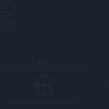
Σ ΓΙΑ ΝΑ
Υ Ή ΤΟ Κ
 ΚΑΙ Ε
Ε ΑΡΧΕΊΟ ΤΗ
ΏΝΟΥ, ΜΠΟ
 ΕΕ 201
ΕΠΊΣΗΣ ΌΤΙ
ΟΥΝ ΑΠΌΡ
Σ, ΠΑΡΑ
Μ.Η.Τ
Μοναδικός αριθμός Μ.Η.Τ 252176