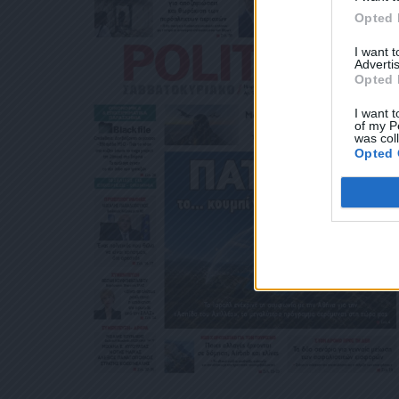
ΛΕΚΤΡΟΝΙΚΉ ΔΙ
Opted 
ΧΥΔΡΟΜΕΊΟΥ Ή 
ΒΆΣΕΙ ΤΟΥ ΆΡΘΡ
I want 
ΑΚΟΛΟΥΘΕΊ. ΣΑ
Advertis
ΤΌ ΣΑΣ ΤΗΛΈΦΩ
Opted 
ΜΑ ΑΥΤΌ ΚΑΤΆ 
I want t
of my P
was col
Opted 