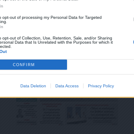
ΕΎΘΥΝΣΗ Ή/ΚΑΙ ΔΕΝ ΕΠΙΘΥΜΕΊΤΕ ΝΑ ΤΗΡΟΎΜΕ ΑΡΧΕΊΟ ΤΗΣ ΔΙΕΎΘΥΝΣΗΣ ΗΛΕΚΤΡΟΝ
In
ΚΑΙ ΤΟΥ ΑΡΙΘΜΟΎ ΤΟΥ ΚΙΝΗΤΟΎ ΣΑΣ ΤΗΛΕΦΏΝΟΥ, ΜΠΟΡΕΊΤΕ ΝΑ ΑΣΚΉΣΕΤΕ ΤΑ ΔΙΚ
ΟΥ 13,ΠΑΡ.2, ΤΟΥ ΚΑΝΟΝΙΣΜΟΎ ΕΕ 2016/679 ΚΑΙ ΝΑ ΔΙΑΓΡΑΦΕΊΤΕ ΚΆΝΟΝΤΑΣ ΚΛΙΚ
to opt-out of processing my Personal Data for Targeted
Σ ΕΝΗΜΕΡΏΝΟΥΜΕ ΕΠΊΣΗΣ ΌΤΙ Η ΔΙΕΎΘΥΝΣΗ ΗΛΕΚΤΡΟΝΙΚΟΎ ΣΑΣ ΤΑΧΥΔΡΟΜΕΊΟΥ 
ing.
ΝΟ, ΠΑΡΑΜΈΝΟΥΝ ΑΠΌΡΡΗΤΑ ΚΑΙ ΔΕΝ ΓΝΩΣΤΟΠΟΙΟΎΝΤΑΙ ΣΕ ΤΡΊΤΟΥΣ. ΕΆΝ ΛΆΒΑΤ
In
ΛΆΘΟΣ, ΠΑΡΑΚΑΛΟΎΜΕ ΔΕΧΘΕΊΤΕ ΤΙΣ ΑΠΟΛΟΓΊΕΣ ΜΑΣ ΓΙΑ ΤΗΝ ΕΝΌΧΛΗΣΗ.
o opt-out of Collection, Use, Retention, Sale, and/or Sharing
ersonal Data that Is Unrelated with the Purposes for which it
lected.
Out
CONFIRM
Data Deletion
Data Access
Privacy Policy