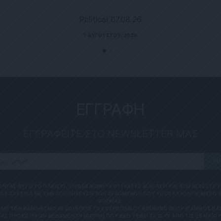
Political 07.08.26
7 ΑΥΓΟΎΣΤΟΥ, 2026
ΕΓΓΡΑΦΗ
ΕΓΓΡΑΦΕΙΤΕ ΣΤΟ NEWSLETTER ΜΑΣ
SU
ΟΝΤΑΣ ΑΥΤΟ ΤΟ ΠΛΑΙΣΙΟ, ΕΠΙΒΕΒΑΙΩΝΕΤΕ ΟΤΙ ΕΧΕΤΕ ΔΙΑΒΑΣΕΙ ΚΑΙ ΑΠΟΔΕΧΕΣΤΕ
ΑΣ ΣΧΕΤΙΚΑ ΜΕ ΤΗΝ ΑΠΟΘΗΚΕΥΣΗ ΤΩΝ ΔΕΔΟΜΕΝΩΝ ΠΟΥ ΥΠΟΒΑΛΛΟΝΤΑΙ ΜΕΣΩ 
ΦΟΡΜΑΣ.
ΜΕ ΤΟΝ ΚΑΝΟΝΙΣΜΌ ΕΕ 2016/679 ΤΟΥ ΕΥΡΩΠΑΪΚΟΎ ΚΟΙΝΟΒΟΥΛΊΟΥ {ΓΕΝΙΚΌΣ Κ
ΑΣ ΠΡΟΣΩΠΙΚΏΝ ΔΕΔΟΜΈΝΩΝ (GDPR)} ΠΟΥ ΈΧΕΙ ΤΕΘΕΊ ΣΕ ΙΣΧΎ ΑΠΌ ΤΙΣ 25 ΜΑΪ́ΟΥ 