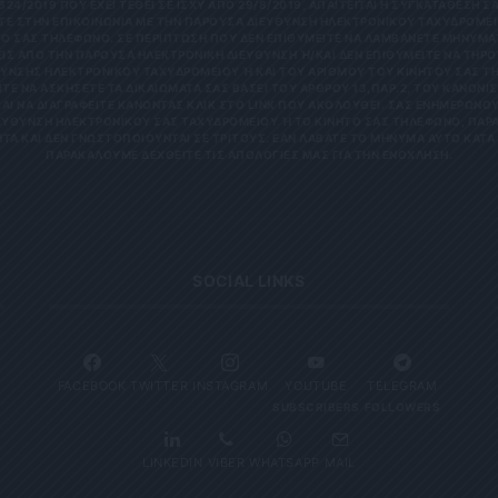
624/2019 ΠΟΥ ΈΧΕΙ ΤΕΘΕΊ ΣΕ ΙΣΧΎ ΑΠΌ 29/8/2019, ΑΠΑΙΤΕΊΤΑΙ Η ΣΥΓΚΑΤΆΘΕΣΉ ΣΑ
Ε ΣΤΗΝ ΕΠΙΚΟΙΝΩΝΊΑ ΜΕ ΤΗΝ ΠΑΡΟΎΣΑ ΔΙΕΎΘΥΝΣΗ ΗΛΕΚΤΡΟΝΙΚΟΎ ΤΑΧΥΔΡΟΜΕΊΟ
 ΣΑΣ ΤΗΛΈΦΩΝΟ. ΣΕ ΠΕΡΊΠΤΩΣΗ ΠΟΥ ΔΕΝ ΕΠΙΘΥΜΕΊΤΕ ΝΑ ΛΑΜΒΆΝΕΤΕ ΜΗΝΎΜΑΤΑ
 ΑΠΌ ΤΗΝ ΠΑΡΟΎΣΑ ΗΛΕΚΤΡΟΝΙΚΉ ΔΙΕΎΘΥΝΣΗ Ή/ΚΑΙ ΔΕΝ ΕΠΙΘΥΜΕΊΤΕ ΝΑ ΤΗΡΟΎΜ
ΝΣΗΣ ΗΛΕΚΤΡΟΝΙΚΟΎ ΤΑΧΥΔΡΟΜΕΊΟΥ Ή ΚΑΙ ΤΟΥ ΑΡΙΘΜΟΎ ΤΟΥ ΚΙΝΗΤΟΎ ΣΑΣ ΤΗΛΕΦ
ΝΑ ΑΣΚΉΣΕΤΕ ΤΑ ΔΙΚΑΙΏΜΑΤΆ ΣΑΣ ΒΆΣΕΙ ΤΟΥ ΆΡΘΡΟΥ 13,ΠΑΡ.2, ΤΟΥ ΚΑΝΟΝΙΣΜΟΎ
 ΝΑ ΔΙΑΓΡΑΦΕΊΤΕ ΚΆΝΟΝΤΑΣ ΚΛΙΚ ΣΤΟ LINK ΠΟΥ ΑΚΟΛΟΥΘΕΊ. ΣΑΣ ΕΝΗΜΕΡΏΝΟΥΜΕ 
ΥΝΣΗ ΗΛΕΚΤΡΟΝΙΚΟΎ ΣΑΣ ΤΑΧΥΔΡΟΜΕΊΟΥ Ή ΤΟ ΚΙΝΗΤΌ ΣΑΣ ΤΗΛΈΦΩΝΟ, ΠΑΡΑΜΈΝ
ΑΙ ΔΕΝ ΓΝΩΣΤΟΠΟΙΟΎΝΤΑΙ ΣΕ ΤΡΊΤΟΥΣ. ΕΆΝ ΛΆΒΑΤΕ ΤΟ ΜΉΝΥΜΑ ΑΥΤΌ ΚΑΤΆ ΛΆΘΟ
ΚΑΛΟΎΜΕ ΔΕΧΘΕΊΤΕ ΤΙΣ ΑΠΟΛΟΓΊΕΣ ΜΑΣ ΓΙΑ ΤΗΝ ΕΝΌΧΛΗΣΗ.
SOCIAL LINKS
FACEBOOK
TWITTER
INSTAGRAM
YOUTUBE
TELEGRAM
SUBSCRIBERS
FOLLOWERS
LINKEDIN
VIBER
WHATSAPP
MAIL