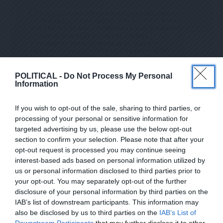
ΕΠΙΛΕΓΟΝΤΑΣ ΑΥΤΟ ΤΟ ΠΛΑΙΣΙΟ, ΕΠΙΒΕΒΑΙΩΝΕΤΕ ΟΤΙ
ΕΧΕΤΕ ΔΙΑΒΑΣΕΙ ΚΑΙ ΑΠΟΔΕΧΕΣΤΕ ΤΟΥΣ ΟΡΟΥΣ ΧΡΗΣΗΣ
ΜΑΣ ΣΧΕΤΙΚΑ ΜΕ ΤΗΝ ΑΠΟΘΗΚΕΥΣΗ ΤΩΝ ΔΕΔΟΜΕΝΩΝ ΠΟΥ
ΥΠΟΒΑΛΛΟΝΤΑΙ ΜΕΣΩ ΑΥΤΗΣ ΤΗΣ ΦΟΡΜΑΣ.
ΣΎΜΦΩΝΑ ΜΕ ΤΟΝ ΚΑΝΟΝΙΣΜΌ ΕΕ 2016/679 ΤΟΥ
ΕΥΡΩΠΑΪΚΟΎ ΚΟΙΝΟΒΟΥΛΊΟΥ {ΓΕΝΙΚΌΣ ΚΑΝΟΝΙΣΜΌΣ
ΠΡΟΣΤΑΣΊΑΣ ΠΡΟΣΩΠΙΚΏΝ ΔΕΔΟΜΈΝΩΝ (GDPR)} ΠΟΥ ΈΧΕΙ
ΤΕΘΕΊ ΣΕ ΙΣΧΎ ΑΠΌ ΤΙΣ 25 ΜΑΪ́ΟΥ 2018, ΚΑΙ ΤΟΥ
Ν.4624/2019 ΠΟΥ ΈΧΕΙ ΤΕΘΕΊ ΣΕ ΙΣΧΎ ΑΠΌ 29/8/2019,
POLITICAL -
Do Not Process My Personal
ΑΠΑΙΤΕΊΤΑΙ Η ΣΥΓΚΑΤΆΘΕΣΉ ΣΑΣ ΓΙΑ ΝΑ ΜΕΤΈΧΕΤΕ ΣΤΗΝ
Information
ΕΠΙΚΟΙΝΩΝΊΑ ΜΕ ΤΗΝ ΠΑΡΟΎΣΑ ΔΙΕΎΘΥΝΣΗ ΗΛΕΚΤΡΟΝΙΚΟΎ
ΤΑΧΥΔΡΟΜΕΊΟΥ Ή ΤΟ ΚΙΝΗΤΌ ΣΑΣ ΤΗΛΈΦΩΝΟ. ΣΕ Π
ΕΡΊΠΤΩΣΗ ΠΟΥ ΔΕΝ ΕΠΙΘΥΜΕΊΤΕ ΝΑ ΛΑΜΒΆΝΕΤΕ Μ
If you wish to opt-out of the sale, sharing to third parties, or
ΗΝΎΜΑΤΑ ΚΑΙ ΕΝΗΜΕΡΏΣΕΙΣ ΑΠΌ ΤΗΝ ΠΑΡΟΎΣΑ Η
processing of your personal or sensitive information for
ΛΕΚΤΡΟΝΙΚΉ ΔΙΕΎΘΥΝΣΗ Ή/ΚΑΙ ΔΕΝ ΕΠΙΘΥΜΕΊΤΕ ΝΑ ΤΗ
ΡΟΎΜΕ ΑΡΧΕΊΟ ΤΗΣ ΔΙΕΎΘΥΝΣΗΣ ΗΛΕΚΤΡΟΝΙΚΟΎ ΤΑ
targeted advertising by us, please use the below opt-out
ΧΥΔΡΟΜΕΊΟΥ Ή ΚΑΙ ΤΟΥ ΑΡΙΘΜΟΎ ΤΟΥ ΚΙΝΗΤΟΎ ΣΑΣ ΤΗΛ
section to confirm your selection. Please note that after your
ΕΦΏΝΟΥ, ΜΠΟΡΕΊΤΕ ΝΑ ΑΣΚΉΣΕΤΕ ΤΑ ΔΙΚΑΙΏΜΑΤΆ ΣΑΣ ΒΆΣ
ΕΓΓΡΑΦΕΙΤΕ ΣΤΟ NEWSLETTER ΜΑΣ ΓΙΑ ΝΑ
ΕΙ ΤΟΥ ΆΡΘΡΟΥ 13,ΠΑΡ.2, ΤΟΥ ΚΑΝΟΝΙΣΜΟΎ ΕΕ 201
opt-out request is processed you may continue seeing
ΛΑΜΒΑΝΕΤΕ ΤΗΝ ΕΦΗΜΕΡΙΔΑ
6/679 ΚΑΙ ΝΑ ΔΙΑΓΡΑΦΕΊΤΕ ΚΆΝΟΝΤΑΣ ΚΛΙΚ ΣΤΟ LINK ΠΟΥ
interest-based ads based on personal information utilized by
ΑΚΟΛΟΥΘΕΊ. ΣΑΣ ΕΝΗΜΕΡΏΝΟΥΜΕ ΕΠΊΣΗΣ ΌΤΙ Η ΔΙΕ
ΕΝΤΕΛΩΣ ΔΩΡΕΑΝ ΣΤΟ EMAIL ΣΑΣ
us or personal information disclosed to third parties prior to
ΎΘΥΝΣΗ ΗΛΕΚΤΡΟΝΙΚΟΎ ΣΑΣ ΤΑΧΥΔΡΟΜΕΊΟΥ Ή ΤΟ ΚΙΝΗ
ΤΌ ΣΑΣ ΤΗΛΈΦΩΝΟ, ΠΑΡΑΜΈΝΟΥΝ ΑΠΌΡΡΗΤΑ ΚΑΙ ΔΕΝ ΓΝΩΣ
your opt-out. You may separately opt-out of the further
ΤΟΠΟΙΟΎΝΤΑΙ ΣΕ ΤΡΊΤΟΥΣ. ΕΆΝ ΛΆΒΑΤΕ ΤΟ ΜΉΝΥΜΑ ΑΥΤΌ
SUBSCRIBE
disclosure of your personal information by third parties on the
ΚΑΤΆ ΛΆΘΟΣ, ΠΑΡΑΚΑΛΟΎΜΕ ΔΕΧΘΕΊΤΕ ΤΙΣ ΑΠΟΛ
ΟΓΊΕΣ ΜΑΣ ΓΙΑ ΤΗΝ ΕΝΌΧΛΗΣΗ.
IAB’s list of downstream participants. This information may
also be disclosed by us to third parties on the
IAB’s List of
ΕΠΙΛΕΓΟΝΤΑΣ ΑΥΤΟ ΤΟ ΠΛΑΙΣΙΟ, ΕΠΙΒΕΒΑΙΩΝΕΤΕ ΟΤΙ ΕΧΕΤΕ
Downstream Participants
that may further disclose it to other