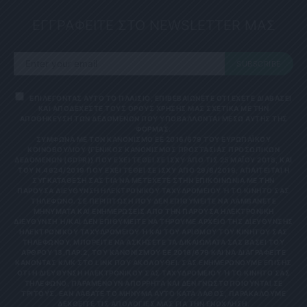
ΕΓΓΡΑΦΕΙΤΕ ΣΤΟ NEWSLETTER ΜΑΣ
SUBSCRIBE
ΕΠΙΛΕΓΟΝΤΑΣ ΑΥΤΟ ΤΟ ΠΛΑΙΣΙΟ, ΕΠΙΒΕΒΑΙΩΝΕΤΕ ΟΤΙ ΕΧΕΤΕ ΔΙΑΒΑΣΕΙ
ΚΑΙ ΑΠΟΔΕΧΕΣΤΕ ΤΟΥΣ ΟΡΟΥΣ ΧΡΗΣΗΣ ΜΑΣ ΣΧΕΤΙΚΑ ΜΕ ΤΗΝ
ΑΠΟΘΗΚΕΥΣΗ ΤΩΝ ΔΕΔΟΜΕΝΩΝ ΠΟΥ ΥΠΟΒΑΛΛΟΝΤΑΙ ΜΕΣΩ ΑΥΤΗΣ ΤΗΣ
ΦΟΡΜΑΣ.
ΣΎΜΦΩΝΑ ΜΕ ΤΟΝ ΚΑΝΟΝΙΣΜΌ ΕΕ 2016/679 ΤΟΥ ΕΥΡΩΠΑΪΚΟΎ
ΚΟΙΝΟΒΟΥΛΊΟΥ {ΓΕΝΙΚΌΣ ΚΑΝΟΝΙΣΜΌΣ ΠΡΟΣΤΑΣΊΑΣ ΠΡΟΣΩΠΙΚΏΝ
ΔΕΔΟΜΈΝΩΝ (GDPR)} ΠΟΥ ΈΧΕΙ ΤΕΘΕΊ ΣΕ ΙΣΧΎ ΑΠΌ ΤΙΣ 25 ΜΑΪ́ΟΥ 2018, ΚΑΙ
ΤΟΥ Ν.4624/2019 ΠΟΥ ΈΧΕΙ ΤΕΘΕΊ ΣΕ ΙΣΧΎ ΑΠΌ 29/8/2019, ΑΠΑΙΤΕΊΤΑΙ Η
ΣΥΓΚΑΤΆΘΕΣΉ ΣΑΣ ΓΙΑ ΝΑ ΜΕΤΈΧΕΤΕ ΣΤΗΝ ΕΠΙΚΟΙΝΩΝΊΑ ΜΕ ΤΗΝ
ΠΑΡΟΎΣΑ ΔΙΕΎΘΥΝΣΗ ΗΛΕΚΤΡΟΝΙΚΟΎ ΤΑΧΥΔΡΟΜΕΊΟΥ Ή ΤΟ ΚΙΝΗΤΌ ΣΑΣ Τ
ΗΛΈΦΩΝΟ. ΣΕ ΠΕΡΊΠΤΩΣΗ ΠΟΥ ΔΕΝ ΕΠΙΘΥΜΕΊΤΕ ΝΑ ΛΑΜΒΆΝΕΤΕ Μ
ΗΝΎΜΑΤΑ ΚΑΙ ΕΝΗΜΕΡΏΣΕΙΣ ΑΠΌ ΤΗΝ ΠΑΡΟΎΣΑ ΗΛΕΚΤΡΟΝΙΚΉ Δ
ΙΕΎΘΥΝΣΗ Ή/ΚΑΙ ΔΕΝ ΕΠΙΘΥΜΕΊΤΕ ΝΑ ΤΗΡΟΎΜΕ ΑΡΧΕΊΟ ΤΗΣ ΔΙΕΎΘΥΝΣΗΣ ΗΛ
ΕΚΤΡΟΝΙΚΟΎ ΤΑΧΥΔΡΟΜΕΊΟΥ Ή ΚΑΙ ΤΟΥ ΑΡΙΘΜΟΎ ΤΟΥ ΚΙΝΗΤΟΎ ΣΑΣ ΤΗΛ
ΕΦΏΝΟΥ, ΜΠΟΡΕΊΤΕ ΝΑ ΑΣΚΉΣΕΤΕ ΤΑ ΔΙΚΑΙΏΜΑΤΆ ΣΑΣ ΒΆΣΕΙ ΤΟΥ ΆΡΘ
ΡΟΥ 13,ΠΑΡ.2, ΤΟΥ ΚΑΝΟΝΙΣΜΟΎ ΕΕ 2016/679 ΚΑΙ ΝΑ ΔΙΑΓΡΑΦΕΊΤΕ ΚΆΝ
ΟΝΤΑΣ ΚΛΙΚ ΣΤΟ LINK ΠΟΥ ΑΚΟΛΟΥΘΕΊ. ΣΑΣ ΕΝΗΜΕΡΏΝΟΥΜΕ ΕΠΊΣΗΣ ΌΤΙ
Η ΔΙΕΎΘΥΝΣΗ ΗΛΕΚΤΡΟΝΙΚΟΎ ΣΑΣ ΤΑΧΥΔΡΟΜΕΊΟΥ Ή ΤΟ ΚΙΝΗΤΌ ΣΑΣ ΤΗΛΈ
ΦΩΝΟ, ΠΑΡΑΜΈΝΟΥΝ ΑΠΌΡΡΗΤΑ ΚΑΙ ΔΕΝ ΓΝΩΣΤΟΠΟΙΟΎΝΤΑΙ ΣΕ ΤΡΊΤ
ΟΥΣ. ΕΆΝ ΛΆΒΑΤΕ ΤΟ ΜΉΝΥΜΑ ΑΥΤΌ ΚΑΤΆ ΛΆΘΟΣ, ΠΑΡΑΚΑΛΟΎΜΕ ΔΕΧΘ
ΕΊΤΕ ΤΙΣ ΑΠΟΛΟΓΊΕΣ ΜΑΣ ΓΙΑ ΤΗΝ ΕΝΌΧΛΗΣΗ.