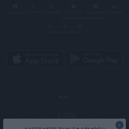
FACEBOOK
TWITTER
INSTAGRAM
YOUTUBE
TELEGRAM
LINKEDIN
SUBSCRIBERS
FOLLOWERS
VIBER
WHATSAPP
MAIL
Μ.Η.Τ