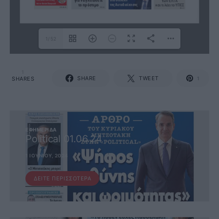
1/52
1
SHARE
TWEET
SHARES
1
ΕΦΗΜΕΡΊΔΑ
Political 01.06.24
1 ΙΟΥΝΊΟΥ, 2024
ΔΕΊΤΕ ΠΕΡΙΣΣΌΤΕΡΑ