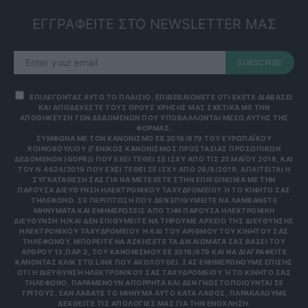
ΕΓΓΡΑΦΕΙΤΕ ΣΤΟ NEWSLETTER ΜΑΣ
SUBSCRIBE
ΕΠΙΛΕΓΟΝΤΑΣ ΑΥΤΟ ΤΟ ΠΛΑΙΣΙΟ, ΕΠΙΒΕΒΑΙΩΝΕΤΕ ΟΤΙ ΕΧΕΤΕ ΔΙΑΒΑΣΕΙ
ΚΑΙ ΑΠΟΔΕΧΕΣΤΕ ΤΟΥΣ ΟΡΟΥΣ ΧΡΗΣΗΣ ΜΑΣ ΣΧΕΤΙΚΑ ΜΕ ΤΗΝ
ΑΠΟΘΗΚΕΥΣΗ ΤΩΝ ΔΕΔΟΜΕΝΩΝ ΠΟΥ ΥΠΟΒΑΛΛΟΝΤΑΙ ΜΕΣΩ ΑΥΤΗΣ ΤΗΣ
ΦΟΡΜΑΣ.
ΣΎΜΦΩΝΑ ΜΕ ΤΟΝ ΚΑΝΟΝΙΣΜΌ ΕΕ 2016/679 ΤΟΥ ΕΥΡΩΠΑΪΚΟΎ
ΚΟΙΝΟΒΟΥΛΊΟΥ {ΓΕΝΙΚΌΣ ΚΑΝΟΝΙΣΜΌΣ ΠΡΟΣΤΑΣΊΑΣ ΠΡΟΣΩΠΙΚΏΝ
ΔΕΔΟΜΈΝΩΝ (GDPR)} ΠΟΥ ΈΧΕΙ ΤΕΘΕΊ ΣΕ ΙΣΧΎ ΑΠΌ ΤΙΣ 25 ΜΑΪ́ΟΥ 2018, ΚΑΙ
ΤΟΥ Ν.4624/2019 ΠΟΥ ΈΧΕΙ ΤΕΘΕΊ ΣΕ ΙΣΧΎ ΑΠΌ 29/8/2019, ΑΠΑΙΤΕΊΤΑΙ Η
ΣΥΓΚΑΤΆΘΕΣΉ ΣΑΣ ΓΙΑ ΝΑ ΜΕΤΈΧΕΤΕ ΣΤΗΝ ΕΠΙΚΟΙΝΩΝΊΑ ΜΕ ΤΗΝ
ΠΑΡΟΎΣΑ ΔΙΕΎΘΥΝΣΗ ΗΛΕΚΤΡΟΝΙΚΟΎ ΤΑΧΥΔΡΟΜΕΊΟΥ Ή ΤΟ ΚΙΝΗΤΌ ΣΑΣ Τ
ΗΛΈΦΩΝΟ. ΣΕ ΠΕΡΊΠΤΩΣΗ ΠΟΥ ΔΕΝ ΕΠΙΘΥΜΕΊΤΕ ΝΑ ΛΑΜΒΆΝΕΤΕ Μ
ΗΝΎΜΑΤΑ ΚΑΙ ΕΝΗΜΕΡΏΣΕΙΣ ΑΠΌ ΤΗΝ ΠΑΡΟΎΣΑ ΗΛΕΚΤΡΟΝΙΚΉ Δ
ΙΕΎΘΥΝΣΗ Ή/ΚΑΙ ΔΕΝ ΕΠΙΘΥΜΕΊΤΕ ΝΑ ΤΗΡΟΎΜΕ ΑΡΧΕΊΟ ΤΗΣ ΔΙΕΎΘΥΝΣΗΣ ΗΛ
ΕΚΤΡΟΝΙΚΟΎ ΤΑΧΥΔΡΟΜΕΊΟΥ Ή ΚΑΙ ΤΟΥ ΑΡΙΘΜΟΎ ΤΟΥ ΚΙΝΗΤΟΎ ΣΑΣ ΤΗΛ
ΕΦΏΝΟΥ, ΜΠΟΡΕΊΤΕ ΝΑ ΑΣΚΉΣΕΤΕ ΤΑ ΔΙΚΑΙΏΜΑΤΆ ΣΑΣ ΒΆΣΕΙ ΤΟΥ ΆΡΘ
ΡΟΥ 13,ΠΑΡ.2, ΤΟΥ ΚΑΝΟΝΙΣΜΟΎ ΕΕ 2016/679 ΚΑΙ ΝΑ ΔΙΑΓΡΑΦΕΊΤΕ ΚΆΝ
ΟΝΤΑΣ ΚΛΙΚ ΣΤΟ LINK ΠΟΥ ΑΚΟΛΟΥΘΕΊ. ΣΑΣ ΕΝΗΜΕΡΏΝΟΥΜΕ ΕΠΊΣΗΣ ΌΤΙ
Η ΔΙΕΎΘΥΝΣΗ ΗΛΕΚΤΡΟΝΙΚΟΎ ΣΑΣ ΤΑΧΥΔΡΟΜΕΊΟΥ Ή ΤΟ ΚΙΝΗΤΌ ΣΑΣ ΤΗΛΈ
ΦΩΝΟ, ΠΑΡΑΜΈΝΟΥΝ ΑΠΌΡΡΗΤΑ ΚΑΙ ΔΕΝ ΓΝΩΣΤΟΠΟΙΟΎΝΤΑΙ ΣΕ ΤΡΊΤ
ΟΥΣ. ΕΆΝ ΛΆΒΑΤΕ ΤΟ ΜΉΝΥΜΑ ΑΥΤΌ ΚΑΤΆ ΛΆΘΟΣ, ΠΑΡΑΚΑΛΟΎΜΕ ΔΕΧΘ
ΕΊΤΕ ΤΙΣ ΑΠΟΛΟΓΊΕΣ ΜΑΣ ΓΙΑ ΤΗΝ ΕΝΌΧΛΗΣΗ.