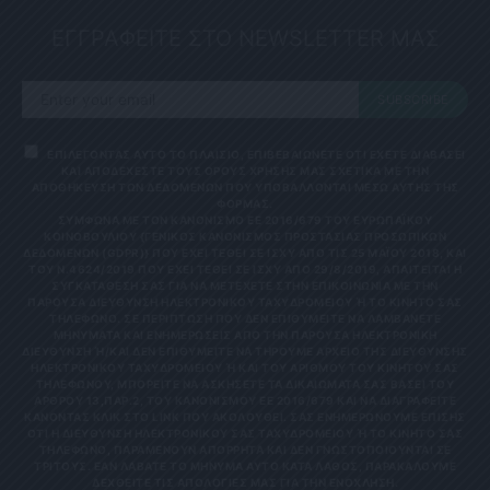
ΕΓΓΡΑΦΕΙΤΕ ΣΤΟ NEWSLETTER ΜΑΣ
SUBSCRIBE
ΕΠΙΛΕΓΟΝΤΑΣ ΑΥΤΟ ΤΟ ΠΛΑΙΣΙΟ, ΕΠΙΒΕΒΑΙΩΝΕΤΕ ΟΤΙ ΕΧΕΤΕ ΔΙΑΒΑΣΕΙ
ΚΑΙ ΑΠΟΔΕΧΕΣΤΕ ΤΟΥΣ ΟΡΟΥΣ ΧΡΗΣΗΣ ΜΑΣ ΣΧΕΤΙΚΑ ΜΕ ΤΗΝ
ΑΠΟΘΗΚΕΥΣΗ ΤΩΝ ΔΕΔΟΜΕΝΩΝ ΠΟΥ ΥΠΟΒΑΛΛΟΝΤΑΙ ΜΕΣΩ ΑΥΤΗΣ ΤΗΣ
ΦΟΡΜΑΣ.
ΣΎΜΦΩΝΑ ΜΕ ΤΟΝ ΚΑΝΟΝΙΣΜΌ ΕΕ 2016/679 ΤΟΥ ΕΥΡΩΠΑΪΚΟΎ
ΚΟΙΝΟΒΟΥΛΊΟΥ {ΓΕΝΙΚΌΣ ΚΑΝΟΝΙΣΜΌΣ ΠΡΟΣΤΑΣΊΑΣ ΠΡΟΣΩΠΙΚΏΝ
ΔΕΔΟΜΈΝΩΝ (GDPR)} ΠΟΥ ΈΧΕΙ ΤΕΘΕΊ ΣΕ ΙΣΧΎ ΑΠΌ ΤΙΣ 25 ΜΑΪ́ΟΥ 2018, ΚΑΙ
ΤΟΥ Ν.4624/2019 ΠΟΥ ΈΧΕΙ ΤΕΘΕΊ ΣΕ ΙΣΧΎ ΑΠΌ 29/8/2019, ΑΠΑΙΤΕΊΤΑΙ Η
ΣΥΓΚΑΤΆΘΕΣΉ ΣΑΣ ΓΙΑ ΝΑ ΜΕΤΈΧΕΤΕ ΣΤΗΝ ΕΠΙΚΟΙΝΩΝΊΑ ΜΕ ΤΗΝ
ΠΑΡΟΎΣΑ ΔΙΕΎΘΥΝΣΗ ΗΛΕΚΤΡΟΝΙΚΟΎ ΤΑΧΥΔΡΟΜΕΊΟΥ Ή ΤΟ ΚΙΝΗΤΌ ΣΑΣ Τ
ΗΛΈΦΩΝΟ. ΣΕ ΠΕΡΊΠΤΩΣΗ ΠΟΥ ΔΕΝ ΕΠΙΘΥΜΕΊΤΕ ΝΑ ΛΑΜΒΆΝΕΤΕ Μ
ΗΝΎΜΑΤΑ ΚΑΙ ΕΝΗΜΕΡΏΣΕΙΣ ΑΠΌ ΤΗΝ ΠΑΡΟΎΣΑ ΗΛΕΚΤΡΟΝΙΚΉ Δ
ΙΕΎΘΥΝΣΗ Ή/ΚΑΙ ΔΕΝ ΕΠΙΘΥΜΕΊΤΕ ΝΑ ΤΗΡΟΎΜΕ ΑΡΧΕΊΟ ΤΗΣ ΔΙΕΎΘΥΝΣΗΣ ΗΛ
ΕΚΤΡΟΝΙΚΟΎ ΤΑΧΥΔΡΟΜΕΊΟΥ Ή ΚΑΙ ΤΟΥ ΑΡΙΘΜΟΎ ΤΟΥ ΚΙΝΗΤΟΎ ΣΑΣ ΤΗΛ
ΕΦΏΝΟΥ, ΜΠΟΡΕΊΤΕ ΝΑ ΑΣΚΉΣΕΤΕ ΤΑ ΔΙΚΑΙΏΜΑΤΆ ΣΑΣ ΒΆΣΕΙ ΤΟΥ ΆΡΘ
ΡΟΥ 13,ΠΑΡ.2, ΤΟΥ ΚΑΝΟΝΙΣΜΟΎ ΕΕ 2016/679 ΚΑΙ ΝΑ ΔΙΑΓΡΑΦΕΊΤΕ ΚΆΝ
ΟΝΤΑΣ ΚΛΙΚ ΣΤΟ LINK ΠΟΥ ΑΚΟΛΟΥΘΕΊ. ΣΑΣ ΕΝΗΜΕΡΏΝΟΥΜΕ ΕΠΊΣΗΣ ΌΤΙ
Η ΔΙΕΎΘΥΝΣΗ ΗΛΕΚΤΡΟΝΙΚΟΎ ΣΑΣ ΤΑΧΥΔΡΟΜΕΊΟΥ Ή ΤΟ ΚΙΝΗΤΌ ΣΑΣ ΤΗΛΈ
ΦΩΝΟ, ΠΑΡΑΜΈΝΟΥΝ ΑΠΌΡΡΗΤΑ ΚΑΙ ΔΕΝ ΓΝΩΣΤΟΠΟΙΟΎΝΤΑΙ ΣΕ ΤΡΊΤ
ΟΥΣ. ΕΆΝ ΛΆΒΑΤΕ ΤΟ ΜΉΝΥΜΑ ΑΥΤΌ ΚΑΤΆ ΛΆΘΟΣ, ΠΑΡΑΚΑΛΟΎΜΕ ΔΕΧΘ
ΕΊΤΕ ΤΙΣ ΑΠΟΛΟΓΊΕΣ ΜΑΣ ΓΙΑ ΤΗΝ ΕΝΌΧΛΗΣΗ.