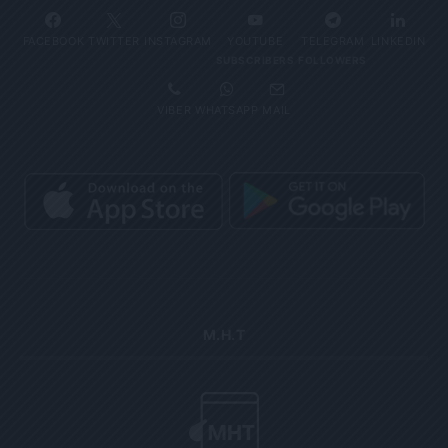
FACEBOOK
TWITTER
INSTAGRAM
YOUTUBE
TELEGRAM
LINKEDIN
SUBSCRIBERS
FOLLOWERS
VIBER
WHATSAPP
MAIL
Μ.Η.Τ