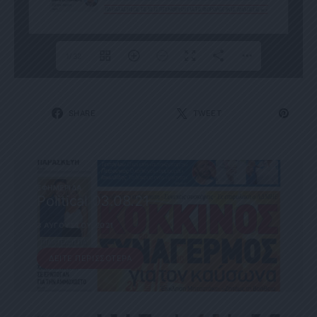
1/32
SHARE
TWEET
ΕΦΗΜΕΡΊΔΑ
Political 03.08.21
3 ΑΥΓΟΎΣΤΟΥ, 2021
ΔΕΊΤΕ ΠΕΡΙΣΣΌΤΕΡΑ