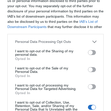
us or personal information disclosed to third parties prior to
your opt-out. You may separately opt-out of the further
SUBSCRIBE
disclosure of your personal information by third parties on the
ΔΕΊΤΕ ΕΠΊΣΗΣ...
IAB’s list of downstream participants. This information may
also be disclosed by us to third parties on the
IAB’s List of
ΕΠΙΛΕΓΟΝΤΑΣ ΑΥΤΟ ΤΟ ΠΛΑΙΣΙΟ, ΕΠΙΒΕΒΑΙΩΝΕΤΕ ΟΤΙ ΕΧΕΤΕ
Downstream Participants
that may further disclose it to other
ΔΙΑΒΑΣΕΙ ΚΑΙ ΑΠΟΔΕΧΕΣΤΕ ΤΟΥΣ ΟΡΟΥΣ ΧΡΗΣΗΣ ΜΑΣ ΣΧΕΤΙΚΑ ΜΕ
ΤΗΝ ΑΠΟΘΗΚΕΥΣΗ ΤΩΝ ΔΕΔΟΜΕΝΩΝ ΠΟΥ ΥΠΟΒΑΛΛΟΝΤΑΙ ΜΕΣΩ
third parties.
ΑΥΤΗΣ ΤΗΣ ΦΟΡΜΑΣ.
ΣΎΜΦΩΝΑ ΜΕ ΤΟΝ ΚΑΝΟΝΙΣΜΌ ΕΕ 2016/679 ΤΟΥ ΕΥΡΩΠΑΪΚΟΎ
Personal Data Processing Opt Outs
ΚΟΙΝΟΒΟΥΛΊΟΥ {ΓΕΝΙΚΌΣ ΚΑΝΟΝΙΣΜΌΣ ΠΡΟΣΤΑΣΊΑΣ ΠΡΟΣΩΠΙΚΏΝ
ΔΕΔΟΜΈΝΩΝ (GDPR)} ΠΟΥ ΈΧΕΙ ΤΕΘΕΊ ΣΕ ΙΣΧΎ ΑΠΌ ΤΙΣ 25 ΜΑΪ́ΟΥ
2018, ΚΑΙ ΤΟΥ Ν.4624/2019 ΠΟΥ ΈΧΕΙ ΤΕΘΕΊ ΣΕ ΙΣΧΎ ΑΠΌ
I want to opt-out of the Sharing of my
29/8/2019, ΑΠΑΙΤΕΊΤΑΙ Η ΣΥΓΚΑΤΆΘΕΣΉ ΣΑΣ ΓΙΑ ΝΑ ΜΕΤΈΧΕΤΕ
personal data.
ΣΤΗΝ ΕΠΙΚΟΙΝΩΝΊΑ ΜΕ ΤΗΝ ΠΑΡΟΎΣΑ ΔΙΕΎΘΥΝΣΗ ΗΛΕΚΤΡΟΝΙΚΟΎ
Opted In
ΤΑΧΥΔΡΟΜΕΊΟΥ Ή ΤΟ ΚΙΝΗΤΌ ΣΑΣ ΤΗΛΈΦΩΝΟ. ΣΕ ΠΕΡΊΠΤΩΣΗ ΠΟΥ Δ
ΕΝ ΕΠΙΘΥΜΕΊΤΕ ΝΑ ΛΑΜΒΆΝΕΤΕ ΜΗΝΎΜΑΤΑ ΚΑΙ ΕΝΗΜΕΡΏΣΕΙΣ ΑΠΌ Τ
I want to opt-out of the Sale of my
ΗΝ ΠΑΡΟΎΣΑ ΗΛΕΚΤΡΟΝΙΚΉ ΔΙΕΎΘΥΝΣΗ Ή/ΚΑΙ ΔΕΝ ΕΠΙΘΥΜΕΊΤΕ ΝΑ ΤΗ
Personal Data.
ΡΟΎΜΕ ΑΡΧΕΊΟ ΤΗΣ ΔΙΕΎΘΥΝΣΗΣ ΗΛΕΚΤΡΟΝΙΚΟΎ ΤΑ
ΧΥΔΡΟΜΕΊΟΥ Ή ΚΑΙ ΤΟΥ ΑΡΙΘΜΟΎ ΤΟΥ ΚΙΝΗΤΟΎ ΣΑΣ ΤΗΛ
Opted In
ΕΦΏΝΟΥ, ΜΠΟΡΕΊΤΕ ΝΑ ΑΣΚΉΣΕΤΕ ΤΑ ΔΙΚΑΙΏΜΑΤΆ ΣΑΣ ΒΆΣΕΙ ΤΟΥ
ΆΡΘΡΟΥ 13,ΠΑΡ.2, ΤΟΥ ΚΑΝΟΝΙΣΜΟΎ ΕΕ 2016/679 ΚΑΙ ΝΑ ΔΙΑ
I want to opt-out of processing my
ΓΡΑΦΕΊΤΕ ΚΆΝΟΝΤΑΣ ΚΛΙΚ ΣΤΟ LINK ΠΟΥ ΑΚΟΛΟΥΘΕΊ. ΣΑΣ ΕΝΗ
Personal Data for Targeted Advertising.
ΜΕΡΏΝΟΥΜΕ ΕΠΊΣΗΣ ΌΤΙ Η ΔΙΕΎΘΥΝΣΗ ΗΛΕΚΤΡΟΝΙΚΟΎ ΣΑΣ ΤΑΧ
Opted In
ΥΔΡΟΜΕΊΟΥ Ή ΤΟ ΚΙΝΗΤΌ ΣΑΣ ΤΗΛΈΦΩΝΟ, ΠΑΡΑΜΈΝΟΥΝ ΑΠΌΡ
ΡΗΤΑ ΚΑΙ ΔΕΝ ΓΝΩΣΤΟΠΟΙΟΎΝΤΑΙ ΣΕ ΤΡΊΤΟΥΣ. ΕΆΝ ΛΆΒΑΤΕ ΤΟ Μ
ΉΝΥΜΑ ΑΥΤΌ ΚΑΤΆ ΛΆΘΟΣ, ΠΑΡΑΚΑΛΟΎΜΕ ΔΕΧΘΕΊΤΕ ΤΙΣ ΑΠΟΛ
I want to opt-out of Collection, Use,
ΟΓΊΕΣ ΜΑΣ ΓΙΑ ΤΗΝ ΕΝΌΧΛΗΣΗ.
Retention, Sale, and/or Sharing of my
Personal Data that Is Unrelated with the