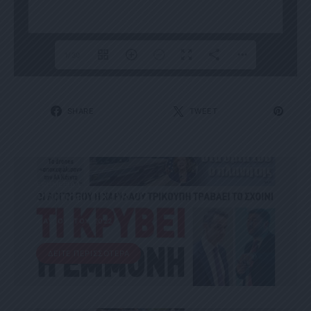
1/30
SHARE
TWEET
ΕΦΗΜΕΡΊΔΑ
Political 03.08.22
3 ΑΥΓΟΎΣΤΟΥ, 2022
ΔΕΊΤΕ ΠΕΡΙΣΣΌΤΕΡΑ