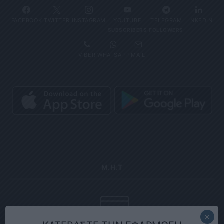
FACEBOOK
TWITTER
INSTAGRAM
YOUTUBE
TELEGRAM
LINKEDIN
SUBSCRIBERS
FOLLOWERS
VIBER
WHATSAPP
MAIL
Μ.Η.Τ