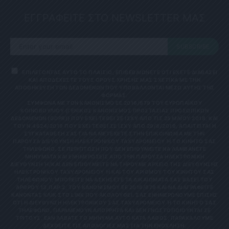
ΕΓΓΡΑΦΕΙΤΕ ΣΤΟ NEWSLETTER ΜΑΣ
SUBSCRIBE
ΕΠΙΛΕΓΟΝΤΑΣ ΑΥΤΟ ΤΟ ΠΛΑΙΣΙΟ, ΕΠΙΒΕΒΑΙΩΝΕΤΕ ΟΤΙ ΕΧΕΤΕ ΔΙΑΒΑΣΕΙ
ΚΑΙ ΑΠΟΔΕΧΕΣΤΕ ΤΟΥΣ ΟΡΟΥΣ ΧΡΗΣΗΣ ΜΑΣ ΣΧΕΤΙΚΑ ΜΕ ΤΗΝ
ΑΠΟΘΗΚΕΥΣΗ ΤΩΝ ΔΕΔΟΜΕΝΩΝ ΠΟΥ ΥΠΟΒΑΛΛΟΝΤΑΙ ΜΕΣΩ ΑΥΤΗΣ ΤΗΣ
ΦΟΡΜΑΣ.
ΣΎΜΦΩΝΑ ΜΕ ΤΟΝ ΚΑΝΟΝΙΣΜΌ ΕΕ 2016/679 ΤΟΥ ΕΥΡΩΠΑΪΚΟΎ
ΚΟΙΝΟΒΟΥΛΊΟΥ {ΓΕΝΙΚΌΣ ΚΑΝΟΝΙΣΜΌΣ ΠΡΟΣΤΑΣΊΑΣ ΠΡΟΣΩΠΙΚΏΝ
ΔΕΔΟΜΈΝΩΝ (GDPR)} ΠΟΥ ΈΧΕΙ ΤΕΘΕΊ ΣΕ ΙΣΧΎ ΑΠΌ ΤΙΣ 25 ΜΑΪ́ΟΥ 2018, ΚΑΙ
ΤΟΥ Ν.4624/2019 ΠΟΥ ΈΧΕΙ ΤΕΘΕΊ ΣΕ ΙΣΧΎ ΑΠΌ 29/8/2019, ΑΠΑΙΤΕΊΤΑΙ Η
ΣΥΓΚΑΤΆΘΕΣΉ ΣΑΣ ΓΙΑ ΝΑ ΜΕΤΈΧΕΤΕ ΣΤΗΝ ΕΠΙΚΟΙΝΩΝΊΑ ΜΕ ΤΗΝ
ΠΑΡΟΎΣΑ ΔΙΕΎΘΥΝΣΗ ΗΛΕΚΤΡΟΝΙΚΟΎ ΤΑΧΥΔΡΟΜΕΊΟΥ Ή ΤΟ ΚΙΝΗΤΌ ΣΑΣ Τ
ΗΛΈΦΩΝΟ. ΣΕ ΠΕΡΊΠΤΩΣΗ ΠΟΥ ΔΕΝ ΕΠΙΘΥΜΕΊΤΕ ΝΑ ΛΑΜΒΆΝΕΤΕ Μ
ΗΝΎΜΑΤΑ ΚΑΙ ΕΝΗΜΕΡΏΣΕΙΣ ΑΠΌ ΤΗΝ ΠΑΡΟΎΣΑ ΗΛΕΚΤΡΟΝΙΚΉ Δ
ΙΕΎΘΥΝΣΗ Ή/ΚΑΙ ΔΕΝ ΕΠΙΘΥΜΕΊΤΕ ΝΑ ΤΗΡΟΎΜΕ ΑΡΧΕΊΟ ΤΗΣ ΔΙΕΎΘΥΝΣΗΣ ΗΛ
ΕΚΤΡΟΝΙΚΟΎ ΤΑΧΥΔΡΟΜΕΊΟΥ Ή ΚΑΙ ΤΟΥ ΑΡΙΘΜΟΎ ΤΟΥ ΚΙΝΗΤΟΎ ΣΑΣ ΤΗΛ
ΕΦΏΝΟΥ, ΜΠΟΡΕΊΤΕ ΝΑ ΑΣΚΉΣΕΤΕ ΤΑ ΔΙΚΑΙΏΜΑΤΆ ΣΑΣ ΒΆΣΕΙ ΤΟΥ ΆΡΘ
ΡΟΥ 13,ΠΑΡ.2, ΤΟΥ ΚΑΝΟΝΙΣΜΟΎ ΕΕ 2016/679 ΚΑΙ ΝΑ ΔΙΑΓΡΑΦΕΊΤΕ ΚΆΝ
ΟΝΤΑΣ ΚΛΙΚ ΣΤΟ LINK ΠΟΥ ΑΚΟΛΟΥΘΕΊ. ΣΑΣ ΕΝΗΜΕΡΏΝΟΥΜΕ ΕΠΊΣΗΣ ΌΤΙ
Η ΔΙΕΎΘΥΝΣΗ ΗΛΕΚΤΡΟΝΙΚΟΎ ΣΑΣ ΤΑΧΥΔΡΟΜΕΊΟΥ Ή ΤΟ ΚΙΝΗΤΌ ΣΑΣ ΤΗΛΈ
ΦΩΝΟ, ΠΑΡΑΜΈΝΟΥΝ ΑΠΌΡΡΗΤΑ ΚΑΙ ΔΕΝ ΓΝΩΣΤΟΠΟΙΟΎΝΤΑΙ ΣΕ ΤΡΊΤ
ΟΥΣ. ΕΆΝ ΛΆΒΑΤΕ ΤΟ ΜΉΝΥΜΑ ΑΥΤΌ ΚΑΤΆ ΛΆΘΟΣ, ΠΑΡΑΚΑΛΟΎΜΕ ΔΕΧΘ
ΕΊΤΕ ΤΙΣ ΑΠΟΛΟΓΊΕΣ ΜΑΣ ΓΙΑ ΤΗΝ ΕΝΌΧΛΗΣΗ.