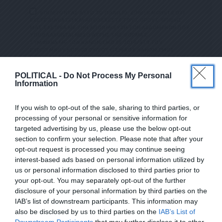
ΕΠΙΛΕΓΟΝΤΑΣ ΑΥΤΟ ΤΟ ΠΛΑΙΣΙΟ, ΕΠΙΒΕΒΑΙΩΝΕΤΕ ΟΤΙ
ΕΧΕΤΕ ΔΙΑΒΑΣΕΙ ΚΑΙ ΑΠΟΔΕΧΕΣΤΕ ΤΟΥΣ ΟΡΟΥΣ ΧΡΗΣΗΣ
ΜΑΣ ΣΧΕΤΙΚΑ ΜΕ ΤΗΝ ΑΠΟΘΗΚΕΥΣΗ ΤΩΝ ΔΕΔΟΜΕΝΩΝ ΠΟΥ
ΥΠΟΒΑΛΛΟΝΤΑΙ ΜΕΣΩ ΑΥΤΗΣ ΤΗΣ ΦΟΡΜΑΣ.
ΣΎΜΦΩΝΑ ΜΕ ΤΟΝ ΚΑΝΟΝΙΣΜΌ ΕΕ 2016/679 ΤΟΥ
ΕΥΡΩΠΑΪΚΟΎ ΚΟΙΝΟΒΟΥΛΊΟΥ {ΓΕΝΙΚΌΣ ΚΑΝΟΝΙΣΜΌΣ
ΠΡΟΣΤΑΣΊΑΣ ΠΡΟΣΩΠΙΚΏΝ ΔΕΔΟΜΈΝΩΝ (GDPR)} ΠΟΥ ΈΧΕΙ
ΤΕΘΕΊ ΣΕ ΙΣΧΎ ΑΠΌ ΤΙΣ 25 ΜΑΪ́ΟΥ 2018, ΚΑΙ ΤΟΥ
Ν.4624/2019 ΠΟΥ ΈΧΕΙ ΤΕΘΕΊ ΣΕ ΙΣΧΎ ΑΠΌ 29/8/2019,
POLITICAL -
Do Not Process My Personal
ΑΠΑΙΤΕΊΤΑΙ Η ΣΥΓΚΑΤΆΘΕΣΉ ΣΑΣ ΓΙΑ ΝΑ ΜΕΤΈΧΕΤΕ ΣΤΗΝ
Information
ΕΠΙΚΟΙΝΩΝΊΑ ΜΕ ΤΗΝ ΠΑΡΟΎΣΑ ΔΙΕΎΘΥΝΣΗ ΗΛΕΚΤΡΟΝΙΚΟΎ
ΤΑΧΥΔΡΟΜΕΊΟΥ Ή ΤΟ ΚΙΝΗΤΌ ΣΑΣ ΤΗΛΈΦΩΝΟ. ΣΕ Π
ΕΡΊΠΤΩΣΗ ΠΟΥ ΔΕΝ ΕΠΙΘΥΜΕΊΤΕ ΝΑ ΛΑΜΒΆΝΕΤΕ Μ
If you wish to opt-out of the sale, sharing to third parties, or
ΗΝΎΜΑΤΑ ΚΑΙ ΕΝΗΜΕΡΏΣΕΙΣ ΑΠΌ ΤΗΝ ΠΑΡΟΎΣΑ Η
ΛΕΚΤΡΟΝΙΚΉ ΔΙΕΎΘΥΝΣΗ Ή/ΚΑΙ ΔΕΝ ΕΠΙΘΥΜΕΊΤΕ ΝΑ ΤΗ
processing of your personal or sensitive information for
ΡΟΎΜΕ ΑΡΧΕΊΟ ΤΗΣ ΔΙΕΎΘΥΝΣΗΣ ΗΛΕΚΤΡΟΝΙΚΟΎ ΤΑ
targeted advertising by us, please use the below opt-out
ΧΥΔΡΟΜΕΊΟΥ Ή ΚΑΙ ΤΟΥ ΑΡΙΘΜΟΎ ΤΟΥ ΚΙΝΗΤΟΎ ΣΑΣ ΤΗΛ
section to confirm your selection. Please note that after your
ΕΦΏΝΟΥ, ΜΠΟΡΕΊΤΕ ΝΑ ΑΣΚΉΣΕΤΕ ΤΑ ΔΙΚΑΙΏΜΑΤΆ ΣΑΣ ΒΆΣ
ΕΓΓΡΑΦΕΙΤΕ ΣΤΟ NEWSLETTER ΜΑΣ ΓΙΑ ΝΑ
ΕΙ ΤΟΥ ΆΡΘΡΟΥ 13,ΠΑΡ.2, ΤΟΥ ΚΑΝΟΝΙΣΜΟΎ ΕΕ 201
opt-out request is processed you may continue seeing
6/679 ΚΑΙ ΝΑ ΔΙΑΓΡΑΦΕΊΤΕ ΚΆΝΟΝΤΑΣ ΚΛΙΚ ΣΤΟ LINK ΠΟΥ
ΛΑΜΒΑΝΕΤΕ ΤΗΝ ΕΦΗΜΕΡΙΔΑ
interest-based ads based on personal information utilized by
ΑΚΟΛΟΥΘΕΊ. ΣΑΣ ΕΝΗΜΕΡΏΝΟΥΜΕ ΕΠΊΣΗΣ ΌΤΙ Η ΔΙΕ
ΕΝΤΕΛΩΣ ΔΩΡΕΑΝ ΣΤΟ EMAIL ΣΑΣ
ΎΘΥΝΣΗ ΗΛΕΚΤΡΟΝΙΚΟΎ ΣΑΣ ΤΑΧΥΔΡΟΜΕΊΟΥ Ή ΤΟ ΚΙΝΗ
us or personal information disclosed to third parties prior to
ΤΌ ΣΑΣ ΤΗΛΈΦΩΝΟ, ΠΑΡΑΜΈΝΟΥΝ ΑΠΌΡΡΗΤΑ ΚΑΙ ΔΕΝ ΓΝΩΣ
your opt-out. You may separately opt-out of the further
ΤΟΠΟΙΟΎΝΤΑΙ ΣΕ ΤΡΊΤΟΥΣ. ΕΆΝ ΛΆΒΑΤΕ ΤΟ ΜΉΝΥΜΑ ΑΥΤΌ
SUBSCRIBE
disclosure of your personal information by third parties on the
ΚΑΤΆ ΛΆΘΟΣ, ΠΑΡΑΚΑΛΟΎΜΕ ΔΕΧΘΕΊΤΕ ΤΙΣ ΑΠΟΛ
ΟΓΊΕΣ ΜΑΣ ΓΙΑ ΤΗΝ ΕΝΌΧΛΗΣΗ.
IAB’s list of downstream participants. This information may
also be disclosed by us to third parties on the
IAB’s List of
ΕΠΙΛΕΓΟΝΤΑΣ ΑΥΤΟ ΤΟ ΠΛΑΙΣΙΟ, ΕΠΙΒΕΒΑΙΩΝΕΤΕ ΟΤΙ ΕΧΕΤΕ
Downstream Participants
that may further disclose it to other