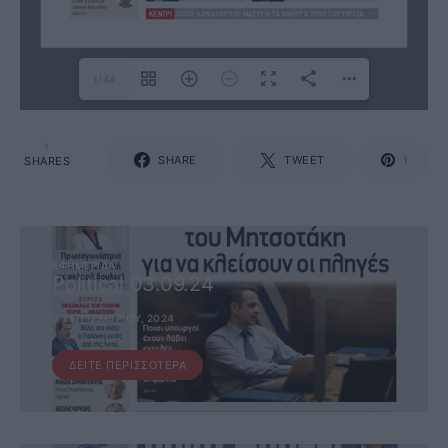
1/44
1
SHARE
TWEET
SHARES
1
ΕΦΗΜΕΡΊΔΑ
Political 03.09.24
3 ΣΕΠΤΕΜΒΡΊΟΥ, 2024
ΔΕΊΤΕ ΠΕΡΙΣΣΌΤΕΡΑ