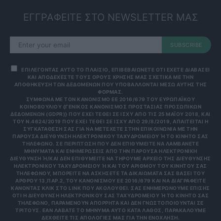
ΕΓΓΡΑΦΕΙΤΕ ΣΤΟ NEWSLETTER ΜΑΣ
SUBSCRIBE
ΕΠΙΛΕΓΟΝΤΑΣ ΑΥΤΟ ΤΟ ΠΛΑΙΣΙΟ, ΕΠΙΒΕΒΑΙΩΝΕΤΕ ΟΤΙ ΕΧΕΤΕ ΔΙΑΒΑΣΕΙ
ΚΑΙ ΑΠΟΔΕΧΕΣΤΕ ΤΟΥΣ ΟΡΟΥΣ ΧΡΗΣΗΣ ΜΑΣ ΣΧΕΤΙΚΑ ΜΕ ΤΗΝ
ΑΠΟΘΗΚΕΥΣΗ ΤΩΝ ΔΕΔΟΜΕΝΩΝ ΠΟΥ ΥΠΟΒΑΛΛΟΝΤΑΙ ΜΕΣΩ ΑΥΤΗΣ ΤΗΣ
ΦΟΡΜΑΣ.
ΣΎΜΦΩΝΑ ΜΕ ΤΟΝ ΚΑΝΟΝΙΣΜΌ ΕΕ 2016/679 ΤΟΥ ΕΥΡΩΠΑΪΚΟΎ
ΚΟΙΝΟΒΟΥΛΊΟΥ {ΓΕΝΙΚΌΣ ΚΑΝΟΝΙΣΜΌΣ ΠΡΟΣΤΑΣΊΑΣ ΠΡΟΣΩΠΙΚΏΝ
ΔΕΔΟΜΈΝΩΝ (GDPR)} ΠΟΥ ΈΧΕΙ ΤΕΘΕΊ ΣΕ ΙΣΧΎ ΑΠΌ ΤΙΣ 25 ΜΑΪ́ΟΥ 2018, ΚΑΙ
ΤΟΥ Ν.4624/2019 ΠΟΥ ΈΧΕΙ ΤΕΘΕΊ ΣΕ ΙΣΧΎ ΑΠΌ 29/8/2019, ΑΠΑΙΤΕΊΤΑΙ Η
ΣΥΓΚΑΤΆΘΕΣΉ ΣΑΣ ΓΙΑ ΝΑ ΜΕΤΈΧΕΤΕ ΣΤΗΝ ΕΠΙΚΟΙΝΩΝΊΑ ΜΕ ΤΗΝ
ΠΑΡΟΎΣΑ ΔΙΕΎΘΥΝΣΗ ΗΛΕΚΤΡΟΝΙΚΟΎ ΤΑΧΥΔΡΟΜΕΊΟΥ Ή ΤΟ ΚΙΝΗΤΌ ΣΑΣ Τ
ΗΛΈΦΩΝΟ. ΣΕ ΠΕΡΊΠΤΩΣΗ ΠΟΥ ΔΕΝ ΕΠΙΘΥΜΕΊΤΕ ΝΑ ΛΑΜΒΆΝΕΤΕ Μ
ΗΝΎΜΑΤΑ ΚΑΙ ΕΝΗΜΕΡΏΣΕΙΣ ΑΠΌ ΤΗΝ ΠΑΡΟΎΣΑ ΗΛΕΚΤΡΟΝΙΚΉ Δ
ΙΕΎΘΥΝΣΗ Ή/ΚΑΙ ΔΕΝ ΕΠΙΘΥΜΕΊΤΕ ΝΑ ΤΗΡΟΎΜΕ ΑΡΧΕΊΟ ΤΗΣ ΔΙΕΎΘΥΝΣΗΣ ΗΛ
ΕΚΤΡΟΝΙΚΟΎ ΤΑΧΥΔΡΟΜΕΊΟΥ Ή ΚΑΙ ΤΟΥ ΑΡΙΘΜΟΎ ΤΟΥ ΚΙΝΗΤΟΎ ΣΑΣ ΤΗΛ
ΕΦΏΝΟΥ, ΜΠΟΡΕΊΤΕ ΝΑ ΑΣΚΉΣΕΤΕ ΤΑ ΔΙΚΑΙΏΜΑΤΆ ΣΑΣ ΒΆΣΕΙ ΤΟΥ ΆΡΘ
ΡΟΥ 13,ΠΑΡ.2, ΤΟΥ ΚΑΝΟΝΙΣΜΟΎ ΕΕ 2016/679 ΚΑΙ ΝΑ ΔΙΑΓΡΑΦΕΊΤΕ ΚΆΝ
ΟΝΤΑΣ ΚΛΙΚ ΣΤΟ LINK ΠΟΥ ΑΚΟΛΟΥΘΕΊ. ΣΑΣ ΕΝΗΜΕΡΏΝΟΥΜΕ ΕΠΊΣΗΣ ΌΤΙ
Η ΔΙΕΎΘΥΝΣΗ ΗΛΕΚΤΡΟΝΙΚΟΎ ΣΑΣ ΤΑΧΥΔΡΟΜΕΊΟΥ Ή ΤΟ ΚΙΝΗΤΌ ΣΑΣ ΤΗΛΈ
ΦΩΝΟ, ΠΑΡΑΜΈΝΟΥΝ ΑΠΌΡΡΗΤΑ ΚΑΙ ΔΕΝ ΓΝΩΣΤΟΠΟΙΟΎΝΤΑΙ ΣΕ ΤΡΊΤ
ΟΥΣ. ΕΆΝ ΛΆΒΑΤΕ ΤΟ ΜΉΝΥΜΑ ΑΥΤΌ ΚΑΤΆ ΛΆΘΟΣ, ΠΑΡΑΚΑΛΟΎΜΕ ΔΕΧΘ
ΕΊΤΕ ΤΙΣ ΑΠΟΛΟΓΊΕΣ ΜΑΣ ΓΙΑ ΤΗΝ ΕΝΌΧΛΗΣΗ.