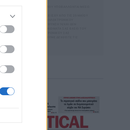
 ΑΠΟΘΗΚΕΥΣΗ ΤΩΝ ΔΕΔΟΜΕΝΩΝ ΠΟΥ ΥΠΟΒΑΛΛΟΝΤΑΙ ΜΕΣΩ
SUBSCRIBE
GDPR)} ΠΟΥ ΈΧΕΙ ΤΕΘΕΊ ΣΕ ΙΣΧΎ ΑΠΌ ΤΙΣ 25 ΜΑΪ́ΟΥ
ΝΊΑ ΜΕ ΤΗΝ ΠΑΡΟΎΣΑ ΔΙΕΎΘΥΝΣΗ ΗΛΕΚΤΡΟΝΙΚΟΎ
Σ ΟΡΟΥΣ ΧΡΗΣΗΣ
ΑΡΟΎΣΑ ΗΛΕΚΤΡΟΝΙΚΉ ΔΙΕΎΘΥΝΣΗ Ή/ΚΑΙ ΔΕΝ ΕΠ
ΡΜΑΣ.
ΊΤΕ ΝΑ ΑΣΚΉΣΕΤΕ ΤΑ ΔΙΚΑΙΏΜΑΤΆ ΣΑΣ ΒΆΣΕΙ ΤΟΥ ΆΡΘ
ΣΜΌΣ
Σ ΌΤΙ Η ΔΙΕΎΘΥΝΣΗ ΗΛΕΚΤΡΟΝΙΚΟΎ ΣΑΣ ΤΑΧ
 ΚΑΙ ΤΟΥ
 ΚΑΤΆ ΛΆΘΟΣ, ΠΑΡΑΚΑΛΟΎΜΕ ΔΕΧΘΕΊΤΕ ΤΙΣ ΑΠΟΛ
ΕΤΈΧΕΤΕ ΣΤΗΝ
ΦΩΝΟ. ΣΕ Π
 Η
ΙΚΟΎ ΤΑ
ΑΙΏΜΑΤΆ ΣΑΣ
 ΣΤΟ LINK ΠΟΥ
Ή ΤΟ ΚΙΝΗ
Ε ΤΟ ΜΉΝΥ