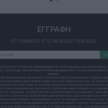
ΕΓΓΡΑΦΗ
ΕΓΓΡΑΦΕΙΤΕ ΣΤΟ NEWSLETTER ΜΑΣ
SU
ΟΝΤΑΣ ΑΥΤΟ ΤΟ ΠΛΑΙΣΙΟ, ΕΠΙΒΕΒΑΙΩΝΕΤΕ ΟΤΙ ΕΧΕΤΕ ΔΙΑΒΑΣΕΙ ΚΑΙ ΑΠΟΔΕΧΕΣΤΕ
ΑΣ ΣΧΕΤΙΚΑ ΜΕ ΤΗΝ ΑΠΟΘΗΚΕΥΣΗ ΤΩΝ ΔΕΔΟΜΕΝΩΝ ΠΟΥ ΥΠΟΒΑΛΛΟΝΤΑΙ ΜΕΣΩ 
ΦΟΡΜΑΣ.
ΜΕ ΤΟΝ ΚΑΝΟΝΙΣΜΌ ΕΕ 2016/679 ΤΟΥ ΕΥΡΩΠΑΪΚΟΎ ΚΟΙΝΟΒΟΥΛΊΟΥ {ΓΕΝΙΚΌΣ Κ
ΑΣ ΠΡΟΣΩΠΙΚΏΝ ΔΕΔΟΜΈΝΩΝ (GDPR)} ΠΟΥ ΈΧΕΙ ΤΕΘΕΊ ΣΕ ΙΣΧΎ ΑΠΌ ΤΙΣ 25 ΜΑΪ́ΟΥ 
624/2019 ΠΟΥ ΈΧΕΙ ΤΕΘΕΊ ΣΕ ΙΣΧΎ ΑΠΌ 29/8/2019, ΑΠΑΙΤΕΊΤΑΙ Η ΣΥΓΚΑΤΆΘΕΣΉ ΣΑ
Ε ΣΤΗΝ ΕΠΙΚΟΙΝΩΝΊΑ ΜΕ ΤΗΝ ΠΑΡΟΎΣΑ ΔΙΕΎΘΥΝΣΗ ΗΛΕΚΤΡΟΝΙΚΟΎ ΤΑΧΥΔΡΟΜΕΊΟ
 ΣΑΣ ΤΗΛΈΦΩΝΟ. ΣΕ ΠΕΡΊΠΤΩΣΗ ΠΟΥ ΔΕΝ ΕΠΙΘΥΜΕΊΤΕ ΝΑ ΛΑΜΒΆΝΕΤΕ ΜΗΝΎΜΑΤΑ
 ΑΠΌ ΤΗΝ ΠΑΡΟΎΣΑ ΗΛΕΚΤΡΟΝΙΚΉ ΔΙΕΎΘΥΝΣΗ Ή/ΚΑΙ ΔΕΝ ΕΠΙΘΥΜΕΊΤΕ ΝΑ ΤΗΡΟΎΜ
ΝΣΗΣ ΗΛΕΚΤΡΟΝΙΚΟΎ ΤΑΧΥΔΡΟΜΕΊΟΥ Ή ΚΑΙ ΤΟΥ ΑΡΙΘΜΟΎ ΤΟΥ ΚΙΝΗΤΟΎ ΣΑΣ ΤΗΛΕΦ
ΝΑ ΑΣΚΉΣΕΤΕ ΤΑ ΔΙΚΑΙΏΜΑΤΆ ΣΑΣ ΒΆΣΕΙ ΤΟΥ ΆΡΘΡΟΥ 13,ΠΑΡ.2, ΤΟΥ ΚΑΝΟΝΙΣΜΟΎ
 ΝΑ ΔΙΑΓΡΑΦΕΊΤΕ ΚΆΝΟΝΤΑΣ ΚΛΙΚ ΣΤΟ LINK ΠΟΥ ΑΚΟΛΟΥΘΕΊ. ΣΑΣ ΕΝΗΜΕΡΏΝΟΥΜΕ 