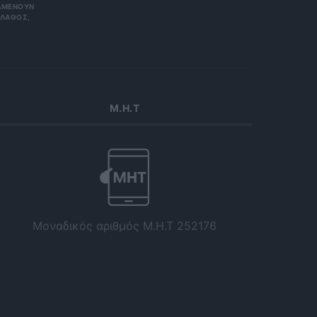
ΟΥΝ ΑΠΌΡ
Σ, ΠΑΡΑ
Μ.Η.Τ
Μοναδικός αριθμός Μ.Η.Τ 252176