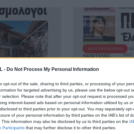
ΕΦΗΜΕΡΊΔΑ
Political 06.03.21
6 ΜΑΡΤΊΟΥ, 2021
ΔΕΊΤΕ ΠΕΡΙΣΣΌΤΕΡΑ
L -
Do Not Process My Personal Information
to opt-out of the sale, sharing to third parties, or processing of your per
formation for targeted advertising by us, please use the below opt-out s
r selection. Please note that after your opt-out request is processed y
eing interest-based ads based on personal information utilized by us or
 ΜΑΣ
disclosed to third parties prior to your opt-out. You may separately opt-
losure of your personal information by third parties on the IAB’s list of
. This information may also be disclosed by us to third parties on the
IA
ΕΙΤΕ ΣΤΟ NEWSLETTER ΜΑΣ ΓΙΑ ΝΑ ΛΑΜΒΑΝΕΤΕ ΤΗΝ ΕΦ
Participants
that may further disclose it to other third parties.
ΕΝΤΕΛΩΣ ΔΩΡΕΑΝ ΣΤΟ EMAIL ΣΑΣ