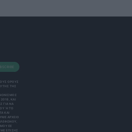
BSCRIBE
 ΤΟΥΣ ΟΡΟΥΣ
ΑΥΤΗΣ ΤΗΣ
ΑΝΟΝΙΣΜΌΣ
2018, ΚΑΙ
Σ ΓΙΑ ΝΑ
Υ Ή ΤΟ Κ
 ΚΑΙ Ε
Ε ΑΡΧΕΊΟ ΤΗ
ΏΝΟΥ, ΜΠΟ
 ΕΕ 201
ΕΠΊΣΗΣ ΌΤΙ