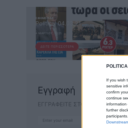
ΕΦΗΜΕΡΊΔΑ
Political 04.03.21
4 ΜΑΡΤΊΟΥ, 2021
ΔΕΊΤΕ ΠΕΡΙΣΣΌΤΕΡΑ
POLITICA
If you wish 
sensitive in
Εγγραφή
confirm you
continue se
ΕΓΓΡΑΦΕΙΤΕ ΣΤΟ NEWSLETTER
information 
further disc
participants
ΕΓΓΡΑΦ
Downstream 