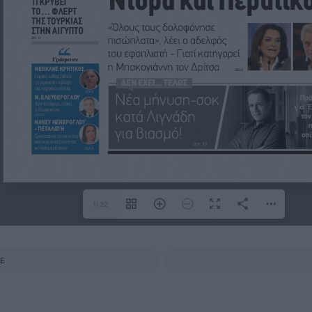
1/32
E