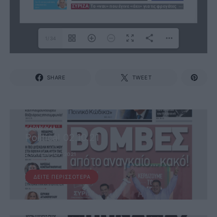
1/34
SHARE
TWEET
ΕΦΗΜΕΡΊΔΑ
Political 02.10.21
2 ΟΚΤΩΒΡΊΟΥ, 2021
ΔΕΊΤΕ ΠΕΡΙΣΣΌΤΕΡΑ