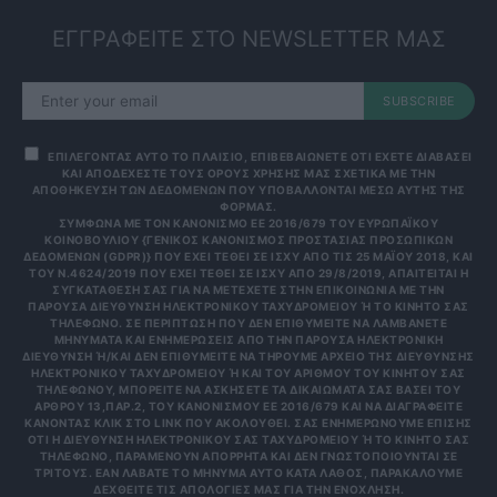
ΕΓΓΡΑΦΕΙΤΕ ΣΤΟ NEWSLETTER ΜΑΣ
SUBSCRIBE
ΕΠΙΛΕΓΟΝΤΑΣ ΑΥΤΟ ΤΟ ΠΛΑΙΣΙΟ, ΕΠΙΒΕΒΑΙΩΝΕΤΕ ΟΤΙ ΕΧΕΤΕ ΔΙΑΒΑΣΕΙ
ΚΑΙ ΑΠΟΔΕΧΕΣΤΕ ΤΟΥΣ ΟΡΟΥΣ ΧΡΗΣΗΣ ΜΑΣ ΣΧΕΤΙΚΑ ΜΕ ΤΗΝ
ΑΠΟΘΗΚΕΥΣΗ ΤΩΝ ΔΕΔΟΜΕΝΩΝ ΠΟΥ ΥΠΟΒΑΛΛΟΝΤΑΙ ΜΕΣΩ ΑΥΤΗΣ ΤΗΣ
ΦΟΡΜΑΣ.
ΣΎΜΦΩΝΑ ΜΕ ΤΟΝ ΚΑΝΟΝΙΣΜΌ ΕΕ 2016/679 ΤΟΥ ΕΥΡΩΠΑΪΚΟΎ
ΚΟΙΝΟΒΟΥΛΊΟΥ {ΓΕΝΙΚΌΣ ΚΑΝΟΝΙΣΜΌΣ ΠΡΟΣΤΑΣΊΑΣ ΠΡΟΣΩΠΙΚΏΝ
ΔΕΔΟΜΈΝΩΝ (GDPR)} ΠΟΥ ΈΧΕΙ ΤΕΘΕΊ ΣΕ ΙΣΧΎ ΑΠΌ ΤΙΣ 25 ΜΑΪ́ΟΥ 2018, ΚΑΙ
ΤΟΥ Ν.4624/2019 ΠΟΥ ΈΧΕΙ ΤΕΘΕΊ ΣΕ ΙΣΧΎ ΑΠΌ 29/8/2019, ΑΠΑΙΤΕΊΤΑΙ Η
ΣΥΓΚΑΤΆΘΕΣΉ ΣΑΣ ΓΙΑ ΝΑ ΜΕΤΈΧΕΤΕ ΣΤΗΝ ΕΠΙΚΟΙΝΩΝΊΑ ΜΕ ΤΗΝ
ΠΑΡΟΎΣΑ ΔΙΕΎΘΥΝΣΗ ΗΛΕΚΤΡΟΝΙΚΟΎ ΤΑΧΥΔΡΟΜΕΊΟΥ Ή ΤΟ ΚΙΝΗΤΌ ΣΑΣ Τ
ΗΛΈΦΩΝΟ. ΣΕ ΠΕΡΊΠΤΩΣΗ ΠΟΥ ΔΕΝ ΕΠΙΘΥΜΕΊΤΕ ΝΑ ΛΑΜΒΆΝΕΤΕ Μ
ΗΝΎΜΑΤΑ ΚΑΙ ΕΝΗΜΕΡΏΣΕΙΣ ΑΠΌ ΤΗΝ ΠΑΡΟΎΣΑ ΗΛΕΚΤΡΟΝΙΚΉ Δ
ΙΕΎΘΥΝΣΗ Ή/ΚΑΙ ΔΕΝ ΕΠΙΘΥΜΕΊΤΕ ΝΑ ΤΗΡΟΎΜΕ ΑΡΧΕΊΟ ΤΗΣ ΔΙΕΎΘΥΝΣΗΣ ΗΛ
ΕΚΤΡΟΝΙΚΟΎ ΤΑΧΥΔΡΟΜΕΊΟΥ Ή ΚΑΙ ΤΟΥ ΑΡΙΘΜΟΎ ΤΟΥ ΚΙΝΗΤΟΎ ΣΑΣ ΤΗΛ
ΕΦΏΝΟΥ, ΜΠΟΡΕΊΤΕ ΝΑ ΑΣΚΉΣΕΤΕ ΤΑ ΔΙΚΑΙΏΜΑΤΆ ΣΑΣ ΒΆΣΕΙ ΤΟΥ ΆΡΘ
ΡΟΥ 13,ΠΑΡ.2, ΤΟΥ ΚΑΝΟΝΙΣΜΟΎ ΕΕ 2016/679 ΚΑΙ ΝΑ ΔΙΑΓΡΑΦΕΊΤΕ ΚΆΝ
ΟΝΤΑΣ ΚΛΙΚ ΣΤΟ LINK ΠΟΥ ΑΚΟΛΟΥΘΕΊ. ΣΑΣ ΕΝΗΜΕΡΏΝΟΥΜΕ ΕΠΊΣΗΣ ΌΤΙ
Η ΔΙΕΎΘΥΝΣΗ ΗΛΕΚΤΡΟΝΙΚΟΎ ΣΑΣ ΤΑΧΥΔΡΟΜΕΊΟΥ Ή ΤΟ ΚΙΝΗΤΌ ΣΑΣ ΤΗΛΈ
ΦΩΝΟ, ΠΑΡΑΜΈΝΟΥΝ ΑΠΌΡΡΗΤΑ ΚΑΙ ΔΕΝ ΓΝΩΣΤΟΠΟΙΟΎΝΤΑΙ ΣΕ ΤΡΊΤ
ΟΥΣ. ΕΆΝ ΛΆΒΑΤΕ ΤΟ ΜΉΝΥΜΑ ΑΥΤΌ ΚΑΤΆ ΛΆΘΟΣ, ΠΑΡΑΚΑΛΟΎΜΕ ΔΕΧΘ
ΕΊΤΕ ΤΙΣ ΑΠΟΛΟΓΊΕΣ ΜΑΣ ΓΙΑ ΤΗΝ ΕΝΌΧΛΗΣΗ.