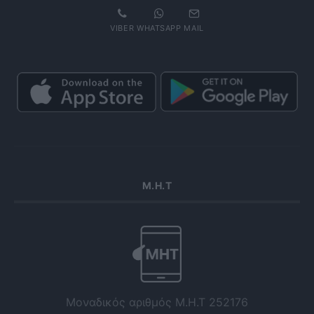
VIBER
WHATSAPP
MAIL
Μ.Η.Τ
Μοναδικός αριθμός Μ.Η.Τ 252176