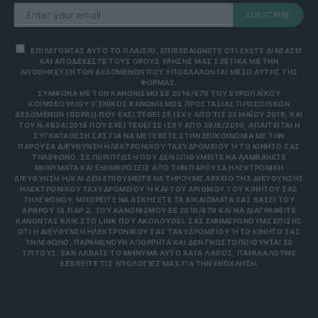
SUBSCRIBE
ΕΠΙΛΕΓΟΝΤΑΣ ΑΥΤΟ ΤΟ ΠΛΑΙΣΙΟ, ΕΠΙΒΕΒΑΙΩΝΕΤΕ ΟΤΙ ΕΧΕΤΕ ΔΙΑΒΑΣΕΙ
ΚΑΙ ΑΠΟΔΕΧΕΣΤΕ ΤΟΥΣ ΟΡΟΥΣ ΧΡΗΣΗΣ ΜΑΣ ΣΧΕΤΙΚΑ ΜΕ ΤΗΝ
ΑΠΟΘΗΚΕΥΣΗ ΤΩΝ ΔΕΔΟΜΕΝΩΝ ΠΟΥ ΥΠΟΒΑΛΛΟΝΤΑΙ ΜΕΣΩ ΑΥΤΗΣ ΤΗΣ
ΦΟΡΜΑΣ.
ΣΎΜΦΩΝΑ ΜΕ ΤΟΝ ΚΑΝΟΝΙΣΜΌ ΕΕ 2016/679 ΤΟΥ ΕΥΡΩΠΑΪΚΟΎ
ΚΟΙΝΟΒΟΥΛΊΟΥ {ΓΕΝΙΚΌΣ ΚΑΝΟΝΙΣΜΌΣ ΠΡΟΣΤΑΣΊΑΣ ΠΡΟΣΩΠΙΚΏΝ
ΔΕΔΟΜΈΝΩΝ (GDPR)} ΠΟΥ ΈΧΕΙ ΤΕΘΕΊ ΣΕ ΙΣΧΎ ΑΠΌ ΤΙΣ 25 ΜΑΪ́ΟΥ 2018, ΚΑΙ
ΤΟΥ Ν.4624/2019 ΠΟΥ ΈΧΕΙ ΤΕΘΕΊ ΣΕ ΙΣΧΎ ΑΠΌ 29/8/2019, ΑΠΑΙΤΕΊΤΑΙ Η
ΣΥΓΚΑΤΆΘΕΣΉ ΣΑΣ ΓΙΑ ΝΑ ΜΕΤΈΧΕΤΕ ΣΤΗΝ ΕΠΙΚΟΙΝΩΝΊΑ ΜΕ ΤΗΝ
ΠΑΡΟΎΣΑ ΔΙΕΎΘΥΝΣΗ ΗΛΕΚΤΡΟΝΙΚΟΎ ΤΑΧΥΔΡΟΜΕΊΟΥ Ή ΤΟ ΚΙΝΗΤΌ ΣΑΣ Τ
ΗΛΈΦΩΝΟ. ΣΕ ΠΕΡΊΠΤΩΣΗ ΠΟΥ ΔΕΝ ΕΠΙΘΥΜΕΊΤΕ ΝΑ ΛΑΜΒΆΝΕΤΕ Μ
ΗΝΎΜΑΤΑ ΚΑΙ ΕΝΗΜΕΡΏΣΕΙΣ ΑΠΌ ΤΗΝ ΠΑΡΟΎΣΑ ΗΛΕΚΤΡΟΝΙΚΉ Δ
ΙΕΎΘΥΝΣΗ Ή/ΚΑΙ ΔΕΝ ΕΠΙΘΥΜΕΊΤΕ ΝΑ ΤΗΡΟΎΜΕ ΑΡΧΕΊΟ ΤΗΣ ΔΙΕΎΘΥΝΣΗΣ ΗΛ
ΕΚΤΡΟΝΙΚΟΎ ΤΑΧΥΔΡΟΜΕΊΟΥ Ή ΚΑΙ ΤΟΥ ΑΡΙΘΜΟΎ ΤΟΥ ΚΙΝΗΤΟΎ ΣΑΣ ΤΗΛ
ΕΦΏΝΟΥ, ΜΠΟΡΕΊΤΕ ΝΑ ΑΣΚΉΣΕΤΕ ΤΑ ΔΙΚΑΙΏΜΑΤΆ ΣΑΣ ΒΆΣΕΙ ΤΟΥ ΆΡΘ
ΡΟΥ 13,ΠΑΡ.2, ΤΟΥ ΚΑΝΟΝΙΣΜΟΎ ΕΕ 2016/679 ΚΑΙ ΝΑ ΔΙΑΓΡΑΦΕΊΤΕ ΚΆΝ
ΟΝΤΑΣ ΚΛΙΚ ΣΤΟ LINK ΠΟΥ ΑΚΟΛΟΥΘΕΊ. ΣΑΣ ΕΝΗΜΕΡΏΝΟΥΜΕ ΕΠΊΣΗΣ ΌΤΙ
Η ΔΙΕΎΘΥΝΣΗ ΗΛΕΚΤΡΟΝΙΚΟΎ ΣΑΣ ΤΑΧΥΔΡΟΜΕΊΟΥ Ή ΤΟ ΚΙΝΗΤΌ ΣΑΣ ΤΗΛΈ
ΦΩΝΟ, ΠΑΡΑΜΈΝΟΥΝ ΑΠΌΡΡΗΤΑ ΚΑΙ ΔΕΝ ΓΝΩΣΤΟΠΟΙΟΎΝΤΑΙ ΣΕ ΤΡΊΤ
ΟΥΣ. ΕΆΝ ΛΆΒΑΤΕ ΤΟ ΜΉΝΥΜΑ ΑΥΤΌ ΚΑΤΆ ΛΆΘΟΣ, ΠΑΡΑΚΑΛΟΎΜΕ ΔΕΧΘ
ΕΊΤΕ ΤΙΣ ΑΠΟΛΟΓΊΕΣ ΜΑΣ ΓΙΑ ΤΗΝ ΕΝΌΧΛΗΣΗ.