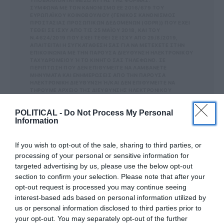
ΥΠΟΒΑΛΛΟΝΤΑΙ ΜΕΣΩ ΑΥΤΗΣ ΤΗΣ ΦΟΡΜΑΣ.
ΣΎΜΦΩΝΑ ΜΕ ΤΟΝ ΚΑΝΟΝΙΣΜΌ ΕΕ 2016/679 ΤΟΥ
ΕΥΡΩΠΑΪΚΟΎ ΚΟΙΝΟΒΟΥΛΊΟΥ {ΓΕΝΙΚΌΣ ΚΑΝΟΝΙΣΜΌΣ
ΠΡΟΣΤΑΣΊΑΣ ΠΡΟΣΩΠΙΚΏΝ ΔΕΔΟΜΈΝΩΝ (GDPR)} ΠΟΥ ΈΧΕΙ
ΤΕΘΕΊ ΣΕ ΙΣΧΎ ΑΠΌ ΤΙΣ 25 ΜΑΪ́ΟΥ 2018, ΚΑΙ ΤΟΥ
Ν.4624/2019 ΠΟΥ ΈΧΕΙ ΤΕΘΕΊ ΣΕ ΙΣΧΎ ΑΠΌ 29/8/2019,
ΑΠΑΙΤΕΊΤΑΙ Η ΣΥΓΚΑΤΆΘΕΣΉ ΣΑΣ ΓΙΑ ΝΑ ΜΕΤΈΧΕΤΕ ΣΤΗΝ
ΕΠΙΚΟΙΝΩΝΊΑ ΜΕ ΤΗΝ ΠΑΡΟΎΣΑ ΔΙΕΎΘΥΝΣΗ ΗΛΕΚΤΡΟΝΙΚΟΎ
ΤΑΧΥΔΡΟΜΕΊΟΥ Ή ΤΟ ΚΙΝΗΤΌ ΣΑΣ ΤΗΛΈΦΩΝΟ. ΣΕ Π
ΕΡΊΠΤΩΣΗ ΠΟΥ ΔΕΝ ΕΠΙΘΥΜΕΊΤΕ ΝΑ ΛΑΜΒΆΝΕΤΕ Μ
ΗΝΎΜΑΤΑ ΚΑΙ ΕΝΗΜΕΡΏΣΕΙΣ ΑΠΌ ΤΗΝ ΠΑΡΟΎΣΑ Η
ΛΕΚΤΡΟΝΙΚΉ ΔΙΕΎΘΥΝΣΗ Ή/ΚΑΙ ΔΕΝ ΕΠΙΘΥΜΕΊΤΕ ΝΑ ΤΗ
ΡΟΎΜΕ ΑΡΧΕΊΟ ΤΗΣ ΔΙΕΎΘΥΝΣΗΣ ΗΛΕΚΤΡΟΝΙΚΟΎ ΤΑ
ΧΥΔΡΟΜΕΊΟΥ Ή ΚΑΙ ΤΟΥ ΑΡΙΘΜΟΎ ΤΟΥ ΚΙΝΗΤΟΎ ΣΑΣ ΤΗΛ
ΕΦΏΝΟΥ, ΜΠΟΡΕΊΤΕ ΝΑ ΑΣΚΉΣΕΤΕ ΤΑ ΔΙΚΑΙΏΜΑΤΆ ΣΑΣ ΒΆΣ
POLITICAL -
Do Not Process My Personal
ΕΙ ΤΟΥ ΆΡΘΡΟΥ 13,ΠΑΡ.2, ΤΟΥ ΚΑΝΟΝΙΣΜΟΎ ΕΕ 201
Information
6/679 ΚΑΙ ΝΑ ΔΙΑΓΡΑΦΕΊΤΕ ΚΆΝΟΝΤΑΣ ΚΛΙΚ ΣΤΟ LINK ΠΟΥ
ΑΚΟΛΟΥΘΕΊ. ΣΑΣ ΕΝΗΜΕΡΏΝΟΥΜΕ ΕΠΊΣΗΣ ΌΤΙ Η ΔΙΕ
ΎΘΥΝΣΗ ΗΛΕΚΤΡΟΝΙΚΟΎ ΣΑΣ ΤΑΧΥΔΡΟΜΕΊΟΥ Ή ΤΟ ΚΙΝΗ
ΤΌ ΣΑΣ ΤΗΛΈΦΩΝΟ, ΠΑΡΑΜΈΝΟΥΝ ΑΠΌΡΡΗΤΑ ΚΑΙ ΔΕΝ ΓΝΩΣ
If you wish to opt-out of the sale, sharing to third parties, or
ΤΟΠΟΙΟΎΝΤΑΙ ΣΕ ΤΡΊΤΟΥΣ. ΕΆΝ ΛΆΒΑΤΕ ΤΟ ΜΉΝΥΜΑ ΑΥΤΌ
processing of your personal or sensitive information for
ΚΑΤΆ ΛΆΘΟΣ, ΠΑΡΑΚΑΛΟΎΜΕ ΔΕΧΘΕΊΤΕ ΤΙΣ ΑΠΟΛ
targeted advertising by us, please use the below opt-out
ΟΓΊΕΣ ΜΑΣ ΓΙΑ ΤΗΝ ΕΝΌΧΛΗΣΗ.
section to confirm your selection. Please note that after your
opt-out request is processed you may continue seeing
interest-based ads based on personal information utilized by
us or personal information disclosed to third parties prior to
ΔΕΊΤΕ ΕΠΊΣΗΣ...
your opt-out. You may separately opt-out of the further