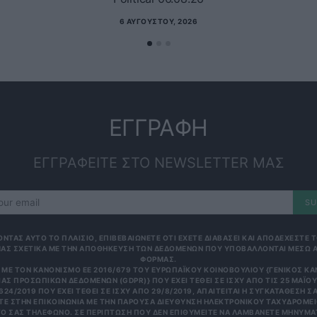
6 ΑΥΓΟΎΣΤΟΥ, 2026
ΕΓΓΡΑΦΗ
ΕΓΓΡΑΦΕΙΤΕ ΣΤΟ NEWSLETTER ΜΑΣ
SU
ΟΝΤΑΣ ΑΥΤΟ ΤΟ ΠΛΑΙΣΙΟ, ΕΠΙΒΕΒΑΙΩΝΕΤΕ ΟΤΙ ΕΧΕΤΕ ΔΙΑΒΑΣΕΙ ΚΑΙ ΑΠΟΔΕΧΕΣΤΕ
ΑΣ ΣΧΕΤΙΚΑ ΜΕ ΤΗΝ ΑΠΟΘΗΚΕΥΣΗ ΤΩΝ ΔΕΔΟΜΕΝΩΝ ΠΟΥ ΥΠΟΒΑΛΛΟΝΤΑΙ ΜΕΣΩ 
ΦΟΡΜΑΣ.
ΜΕ ΤΟΝ ΚΑΝΟΝΙΣΜΌ ΕΕ 2016/679 ΤΟΥ ΕΥΡΩΠΑΪΚΟΎ ΚΟΙΝΟΒΟΥΛΊΟΥ {ΓΕΝΙΚΌΣ Κ
ΑΣ ΠΡΟΣΩΠΙΚΏΝ ΔΕΔΟΜΈΝΩΝ (GDPR)} ΠΟΥ ΈΧΕΙ ΤΕΘΕΊ ΣΕ ΙΣΧΎ ΑΠΌ ΤΙΣ 25 ΜΑΪ́ΟΥ 
624/2019 ΠΟΥ ΈΧΕΙ ΤΕΘΕΊ ΣΕ ΙΣΧΎ ΑΠΌ 29/8/2019, ΑΠΑΙΤΕΊΤΑΙ Η ΣΥΓΚΑΤΆΘΕΣΉ ΣΑ
Ε ΣΤΗΝ ΕΠΙΚΟΙΝΩΝΊΑ ΜΕ ΤΗΝ ΠΑΡΟΎΣΑ ΔΙΕΎΘΥΝΣΗ ΗΛΕΚΤΡΟΝΙΚΟΎ ΤΑΧΥΔΡΟΜΕΊΟ
 ΣΑΣ ΤΗΛΈΦΩΝΟ. ΣΕ ΠΕΡΊΠΤΩΣΗ ΠΟΥ ΔΕΝ ΕΠΙΘΥΜΕΊΤΕ ΝΑ ΛΑΜΒΆΝΕΤΕ ΜΗΝΎΜΑΤΑ