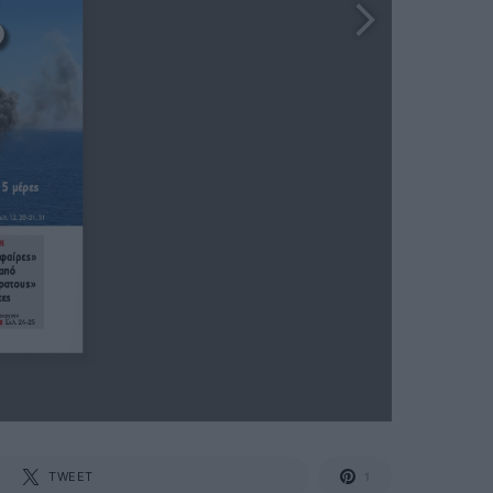
TWEET
1