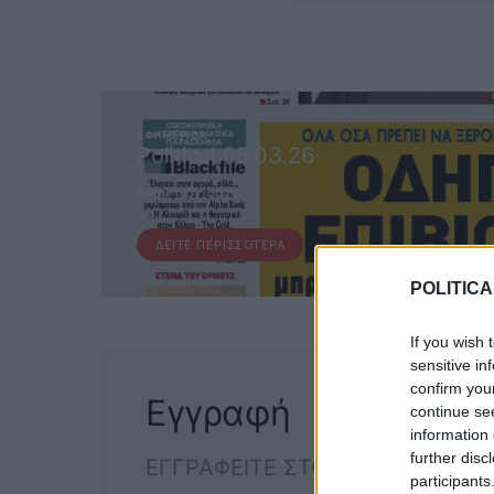
ΕΦΗΜΕΡΊΔΑ
Political 05.03.26
5 ΜΑΡΤΊΟΥ, 2026
ΔΕΊΤΕ ΠΕΡΙΣΣΌΤΕΡΑ
POLITICA
If you wish 
sensitive in
confirm you
Εγγραφή
continue se
information 
further disc
ΕΓΓΡΑΦΕΙΤΕ ΣΤΟ NEWSLETTER
participants
ΕΓΓΡΑΦ