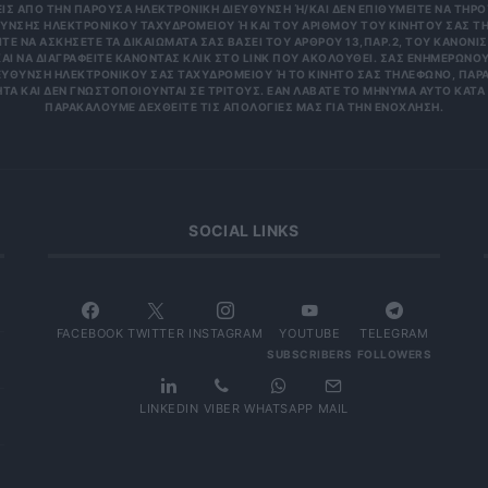
 ΑΠΌ ΤΗΝ ΠΑΡΟΎΣΑ ΗΛΕΚΤΡΟΝΙΚΉ ΔΙΕΎΘΥΝΣΗ Ή/ΚΑΙ ΔΕΝ ΕΠΙΘΥΜΕΊΤΕ ΝΑ ΤΗΡΟΎΜ
ΝΣΗΣ ΗΛΕΚΤΡΟΝΙΚΟΎ ΤΑΧΥΔΡΟΜΕΊΟΥ Ή ΚΑΙ ΤΟΥ ΑΡΙΘΜΟΎ ΤΟΥ ΚΙΝΗΤΟΎ ΣΑΣ ΤΗΛΕΦ
ΝΑ ΑΣΚΉΣΕΤΕ ΤΑ ΔΙΚΑΙΏΜΑΤΆ ΣΑΣ ΒΆΣΕΙ ΤΟΥ ΆΡΘΡΟΥ 13,ΠΑΡ.2, ΤΟΥ ΚΑΝΟΝΙΣΜΟΎ
 ΝΑ ΔΙΑΓΡΑΦΕΊΤΕ ΚΆΝΟΝΤΑΣ ΚΛΙΚ ΣΤΟ LINK ΠΟΥ ΑΚΟΛΟΥΘΕΊ. ΣΑΣ ΕΝΗΜΕΡΏΝΟΥΜΕ 
ΥΝΣΗ ΗΛΕΚΤΡΟΝΙΚΟΎ ΣΑΣ ΤΑΧΥΔΡΟΜΕΊΟΥ Ή ΤΟ ΚΙΝΗΤΌ ΣΑΣ ΤΗΛΈΦΩΝΟ, ΠΑΡΑΜΈΝ
ΑΙ ΔΕΝ ΓΝΩΣΤΟΠΟΙΟΎΝΤΑΙ ΣΕ ΤΡΊΤΟΥΣ. ΕΆΝ ΛΆΒΑΤΕ ΤΟ ΜΉΝΥΜΑ ΑΥΤΌ ΚΑΤΆ ΛΆΘΟ
ΚΑΛΟΎΜΕ ΔΕΧΘΕΊΤΕ ΤΙΣ ΑΠΟΛΟΓΊΕΣ ΜΑΣ ΓΙΑ ΤΗΝ ΕΝΌΧΛΗΣΗ.
SOCIAL LINKS
FACEBOOK
TWITTER
INSTAGRAM
YOUTUBE
TELEGRAM
SUBSCRIBERS
FOLLOWERS
LINKEDIN
VIBER
WHATSAPP
MAIL