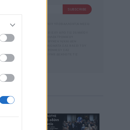
SUBSCRIBE
SUBSCRIBE
 ΑΠΟΘΗΚΕΥΣΗ ΤΩΝ ΔΕΔΟΜΕΝΩΝ ΠΟΥ ΥΠΟΒΑΛΛΟΝΤΑΙ ΜΕΣΩ
Σ ΟΡΟΥΣ ΧΡΗΣΗΣ
GDPR)} ΠΟΥ ΈΧΕΙ ΤΕΘΕΊ ΣΕ ΙΣΧΎ ΑΠΌ ΤΙΣ 25 ΜΑΪ́ΟΥ
ΡΜΑΣ.
ΝΊΑ ΜΕ ΤΗΝ ΠΑΡΟΎΣΑ ΔΙΕΎΘΥΝΣΗ ΗΛΕΚΤΡΟΝΙΚΟΎ
ΣΜΌΣ
ΑΡΟΎΣΑ ΗΛΕΚΤΡΟΝΙΚΉ ΔΙΕΎΘΥΝΣΗ Ή/ΚΑΙ ΔΕΝ ΕΠ
 ΚΑΙ ΤΟΥ
ΊΤΕ ΝΑ ΑΣΚΉΣΕΤΕ ΤΑ ΔΙΚΑΙΏΜΑΤΆ ΣΑΣ ΒΆΣΕΙ ΤΟΥ ΆΡΘ
ΕΤΈΧΕΤΕ ΣΤΗΝ
Σ ΌΤΙ Η ΔΙΕΎΘΥΝΣΗ ΗΛΕΚΤΡΟΝΙΚΟΎ ΣΑΣ ΤΑΧ
ΦΩΝΟ. ΣΕ Π
 ΚΑΤΆ ΛΆΘΟΣ, ΠΑΡΑΚΑΛΟΎΜΕ ΔΕΧΘΕΊΤΕ ΤΙΣ ΑΠΟΛ
 Η
ΙΚΟΎ ΤΑ
ΑΙΏΜΑΤΆ ΣΑΣ
 ΣΤΟ LINK ΠΟΥ
Ή ΤΟ ΚΙΝΗ
Ε ΤΟ ΜΉΝΥ