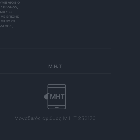
Ε ΑΡΧΕΊΟ ΤΗ
ΏΝΟΥ, ΜΠΟ
 ΕΕ 201
ΕΠΊΣΗΣ ΌΤΙ
ΟΥΝ ΑΠΌΡ
Σ, ΠΑΡΑ
Μ.Η.Τ
Μοναδικός αριθμός Μ.Η.Τ 252176