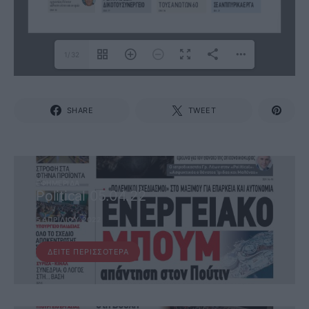
1/32
SHARE
TWEET
ΕΦΗΜΕΡΊΔΑ
Political 05.04.22
5 ΑΠΡΙΛΊΟΥ, 2022
ΔΕΊΤΕ ΠΕΡΙΣΣΌΤΕΡΑ