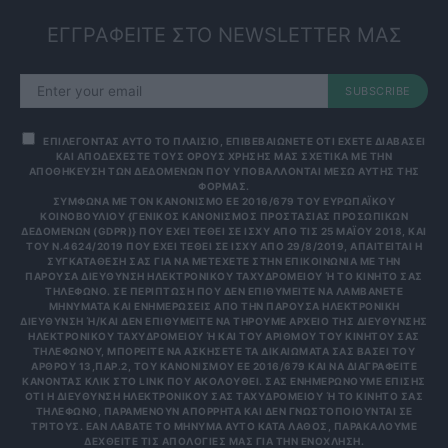
ΕΓΓΡΑΦΕΙΤΕ ΣΤΟ NEWSLETTER ΜΑΣ
SUBSCRIBE
ΕΠΙΛΕΓΟΝΤΑΣ ΑΥΤΟ ΤΟ ΠΛΑΙΣΙΟ, ΕΠΙΒΕΒΑΙΩΝΕΤΕ ΟΤΙ ΕΧΕΤΕ ΔΙΑΒΑΣΕΙ
ΚΑΙ ΑΠΟΔΕΧΕΣΤΕ ΤΟΥΣ ΟΡΟΥΣ ΧΡΗΣΗΣ ΜΑΣ ΣΧΕΤΙΚΑ ΜΕ ΤΗΝ
ΑΠΟΘΗΚΕΥΣΗ ΤΩΝ ΔΕΔΟΜΕΝΩΝ ΠΟΥ ΥΠΟΒΑΛΛΟΝΤΑΙ ΜΕΣΩ ΑΥΤΗΣ ΤΗΣ
ΦΟΡΜΑΣ.
ΣΎΜΦΩΝΑ ΜΕ ΤΟΝ ΚΑΝΟΝΙΣΜΌ ΕΕ 2016/679 ΤΟΥ ΕΥΡΩΠΑΪΚΟΎ
ΚΟΙΝΟΒΟΥΛΊΟΥ {ΓΕΝΙΚΌΣ ΚΑΝΟΝΙΣΜΌΣ ΠΡΟΣΤΑΣΊΑΣ ΠΡΟΣΩΠΙΚΏΝ
ΔΕΔΟΜΈΝΩΝ (GDPR)} ΠΟΥ ΈΧΕΙ ΤΕΘΕΊ ΣΕ ΙΣΧΎ ΑΠΌ ΤΙΣ 25 ΜΑΪ́ΟΥ 2018, ΚΑΙ
ΤΟΥ Ν.4624/2019 ΠΟΥ ΈΧΕΙ ΤΕΘΕΊ ΣΕ ΙΣΧΎ ΑΠΌ 29/8/2019, ΑΠΑΙΤΕΊΤΑΙ Η
ΣΥΓΚΑΤΆΘΕΣΉ ΣΑΣ ΓΙΑ ΝΑ ΜΕΤΈΧΕΤΕ ΣΤΗΝ ΕΠΙΚΟΙΝΩΝΊΑ ΜΕ ΤΗΝ
ΠΑΡΟΎΣΑ ΔΙΕΎΘΥΝΣΗ ΗΛΕΚΤΡΟΝΙΚΟΎ ΤΑΧΥΔΡΟΜΕΊΟΥ Ή ΤΟ ΚΙΝΗΤΌ ΣΑΣ Τ
ΗΛΈΦΩΝΟ. ΣΕ ΠΕΡΊΠΤΩΣΗ ΠΟΥ ΔΕΝ ΕΠΙΘΥΜΕΊΤΕ ΝΑ ΛΑΜΒΆΝΕΤΕ Μ
ΗΝΎΜΑΤΑ ΚΑΙ ΕΝΗΜΕΡΏΣΕΙΣ ΑΠΌ ΤΗΝ ΠΑΡΟΎΣΑ ΗΛΕΚΤΡΟΝΙΚΉ Δ
ΙΕΎΘΥΝΣΗ Ή/ΚΑΙ ΔΕΝ ΕΠΙΘΥΜΕΊΤΕ ΝΑ ΤΗΡΟΎΜΕ ΑΡΧΕΊΟ ΤΗΣ ΔΙΕΎΘΥΝΣΗΣ ΗΛ
ΕΚΤΡΟΝΙΚΟΎ ΤΑΧΥΔΡΟΜΕΊΟΥ Ή ΚΑΙ ΤΟΥ ΑΡΙΘΜΟΎ ΤΟΥ ΚΙΝΗΤΟΎ ΣΑΣ ΤΗΛ
ΕΦΏΝΟΥ, ΜΠΟΡΕΊΤΕ ΝΑ ΑΣΚΉΣΕΤΕ ΤΑ ΔΙΚΑΙΏΜΑΤΆ ΣΑΣ ΒΆΣΕΙ ΤΟΥ ΆΡΘ
ΡΟΥ 13,ΠΑΡ.2, ΤΟΥ ΚΑΝΟΝΙΣΜΟΎ ΕΕ 2016/679 ΚΑΙ ΝΑ ΔΙΑΓΡΑΦΕΊΤΕ ΚΆΝ
ΟΝΤΑΣ ΚΛΙΚ ΣΤΟ LINK ΠΟΥ ΑΚΟΛΟΥΘΕΊ. ΣΑΣ ΕΝΗΜΕΡΏΝΟΥΜΕ ΕΠΊΣΗΣ ΌΤΙ
Η ΔΙΕΎΘΥΝΣΗ ΗΛΕΚΤΡΟΝΙΚΟΎ ΣΑΣ ΤΑΧΥΔΡΟΜΕΊΟΥ Ή ΤΟ ΚΙΝΗΤΌ ΣΑΣ ΤΗΛΈ
ΦΩΝΟ, ΠΑΡΑΜΈΝΟΥΝ ΑΠΌΡΡΗΤΑ ΚΑΙ ΔΕΝ ΓΝΩΣΤΟΠΟΙΟΎΝΤΑΙ ΣΕ ΤΡΊΤ
ΟΥΣ. ΕΆΝ ΛΆΒΑΤΕ ΤΟ ΜΉΝΥΜΑ ΑΥΤΌ ΚΑΤΆ ΛΆΘΟΣ, ΠΑΡΑΚΑΛΟΎΜΕ ΔΕΧΘ
ΕΊΤΕ ΤΙΣ ΑΠΟΛΟΓΊΕΣ ΜΑΣ ΓΙΑ ΤΗΝ ΕΝΌΧΛΗΣΗ.