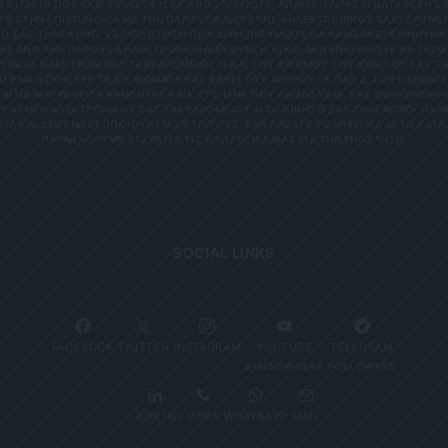
624/2019 ΠΟΥ ΈΧΕΙ ΤΕΘΕΊ ΣΕ ΙΣΧΎ ΑΠΌ 29/8/2019, ΑΠΑΙΤΕΊΤΑΙ Η ΣΥΓΚΑΤΆΘΕΣΉ ΣΑ
Ε ΣΤΗΝ ΕΠΙΚΟΙΝΩΝΊΑ ΜΕ ΤΗΝ ΠΑΡΟΎΣΑ ΔΙΕΎΘΥΝΣΗ ΗΛΕΚΤΡΟΝΙΚΟΎ ΤΑΧΥΔΡΟΜΕΊΟ
 ΣΑΣ ΤΗΛΈΦΩΝΟ. ΣΕ ΠΕΡΊΠΤΩΣΗ ΠΟΥ ΔΕΝ ΕΠΙΘΥΜΕΊΤΕ ΝΑ ΛΑΜΒΆΝΕΤΕ ΜΗΝΎΜΑΤΑ
 ΑΠΌ ΤΗΝ ΠΑΡΟΎΣΑ ΗΛΕΚΤΡΟΝΙΚΉ ΔΙΕΎΘΥΝΣΗ Ή/ΚΑΙ ΔΕΝ ΕΠΙΘΥΜΕΊΤΕ ΝΑ ΤΗΡΟΎΜ
ΝΣΗΣ ΗΛΕΚΤΡΟΝΙΚΟΎ ΤΑΧΥΔΡΟΜΕΊΟΥ Ή ΚΑΙ ΤΟΥ ΑΡΙΘΜΟΎ ΤΟΥ ΚΙΝΗΤΟΎ ΣΑΣ ΤΗΛΕΦ
ΝΑ ΑΣΚΉΣΕΤΕ ΤΑ ΔΙΚΑΙΏΜΑΤΆ ΣΑΣ ΒΆΣΕΙ ΤΟΥ ΆΡΘΡΟΥ 13,ΠΑΡ.2, ΤΟΥ ΚΑΝΟΝΙΣΜΟΎ
 ΝΑ ΔΙΑΓΡΑΦΕΊΤΕ ΚΆΝΟΝΤΑΣ ΚΛΙΚ ΣΤΟ LINK ΠΟΥ ΑΚΟΛΟΥΘΕΊ. ΣΑΣ ΕΝΗΜΕΡΏΝΟΥΜΕ 
ΥΝΣΗ ΗΛΕΚΤΡΟΝΙΚΟΎ ΣΑΣ ΤΑΧΥΔΡΟΜΕΊΟΥ Ή ΤΟ ΚΙΝΗΤΌ ΣΑΣ ΤΗΛΈΦΩΝΟ, ΠΑΡΑΜΈΝ
ΑΙ ΔΕΝ ΓΝΩΣΤΟΠΟΙΟΎΝΤΑΙ ΣΕ ΤΡΊΤΟΥΣ. ΕΆΝ ΛΆΒΑΤΕ ΤΟ ΜΉΝΥΜΑ ΑΥΤΌ ΚΑΤΆ ΛΆΘΟ
ΚΑΛΟΎΜΕ ΔΕΧΘΕΊΤΕ ΤΙΣ ΑΠΟΛΟΓΊΕΣ ΜΑΣ ΓΙΑ ΤΗΝ ΕΝΌΧΛΗΣΗ.
SOCIAL LINKS
FACEBOOK
TWITTER
INSTAGRAM
YOUTUBE
TELEGRAM
SUBSCRIBERS
FOLLOWERS
LINKEDIN
VIBER
WHATSAPP
MAIL