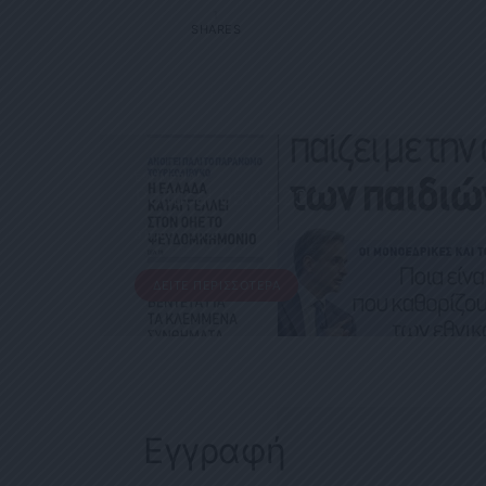
1
SHARES
ΕΦΗΜΕΡΊΔΑ
Political 05.05.23
5 ΜΑΪ́ΟΥ, 2023
ΔΕΊΤΕ ΠΕΡΙΣΣΌΤΕΡΑ
Εγγραφή