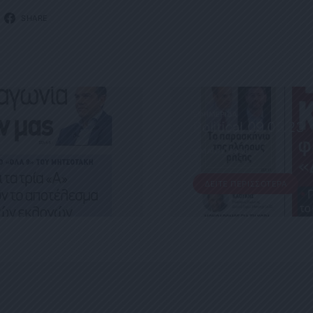
SHARE
ΕΦΗΜΕΡΊΔΑ
Political 09.05.23
9 ΜΑΪ́ΟΥ, 2023
ΔΕΊΤΕ ΠΕΡΙΣΣΌΤΕΡΑ