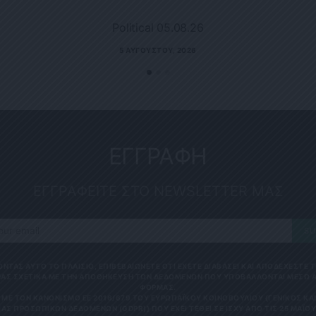
Political 05.08.26
5 ΑΥΓΟΎΣΤΟΥ, 2026
ΕΓΓΡΑΦΗ
ΕΓΓΡΑΦΕΙΤΕ ΣΤΟ NEWSLETTER ΜΑΣ
SU
ΟΝΤΑΣ ΑΥΤΟ ΤΟ ΠΛΑΙΣΙΟ, ΕΠΙΒΕΒΑΙΩΝΕΤΕ ΟΤΙ ΕΧΕΤΕ ΔΙΑΒΑΣΕΙ ΚΑΙ ΑΠΟΔΕΧΕΣΤΕ
ΑΣ ΣΧΕΤΙΚΑ ΜΕ ΤΗΝ ΑΠΟΘΗΚΕΥΣΗ ΤΩΝ ΔΕΔΟΜΕΝΩΝ ΠΟΥ ΥΠΟΒΑΛΛΟΝΤΑΙ ΜΕΣΩ 
ΦΟΡΜΑΣ.
ΜΕ ΤΟΝ ΚΑΝΟΝΙΣΜΌ ΕΕ 2016/679 ΤΟΥ ΕΥΡΩΠΑΪΚΟΎ ΚΟΙΝΟΒΟΥΛΊΟΥ {ΓΕΝΙΚΌΣ Κ
ΑΣ ΠΡΟΣΩΠΙΚΏΝ ΔΕΔΟΜΈΝΩΝ (GDPR)} ΠΟΥ ΈΧΕΙ ΤΕΘΕΊ ΣΕ ΙΣΧΎ ΑΠΌ ΤΙΣ 25 ΜΑΪ́ΟΥ 