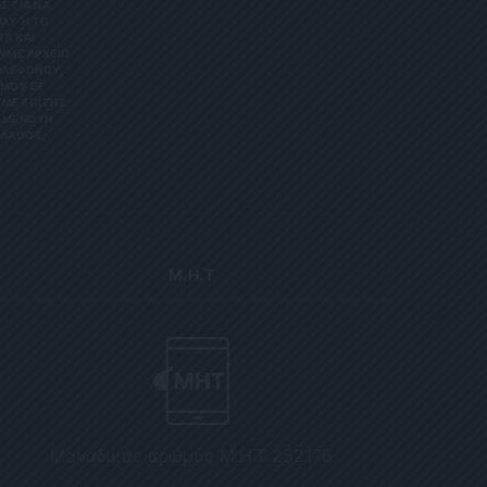
Σ ΓΙΑ ΝΑ
Υ Ή ΤΟ Κ
 ΚΑΙ Ε
Ε ΑΡΧΕΊΟ ΤΗ
ΏΝΟΥ, ΜΠΟ
 ΕΕ 201
ΕΠΊΣΗΣ ΌΤΙ
ΟΥΝ ΑΠΌΡ
Σ, ΠΑΡΑ
Μ.Η.Τ
Μοναδικός αριθμός Μ.Η.Τ 252176