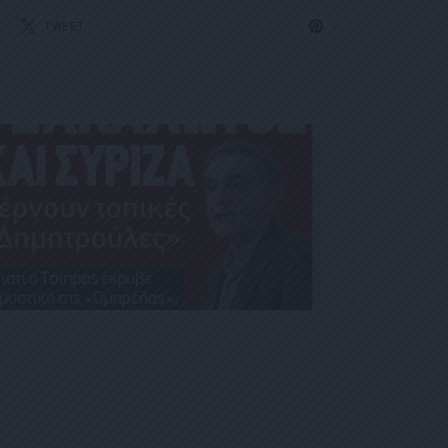
TWEET
1