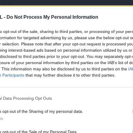
 ΜΑΣ
L -
Do Not Process My Personal Information
to opt-out of the sale, sharing to third parties, or processing of your per
ΤΙ ΕΧΕΤΕ ΔΙΑΒΑΣΕΙ ΚΑΙ ΑΠΟΔΕΧΕΣΤΕ ΤΟΥΣ ΟΡΟΥΣ ΧΡΗΣΗΣ ΜΑΣ ΣΧΕΤΙΚΑ ΜΕ ΤΗΝ
formation for targeted advertising by us, please use the below opt-out s
r selection. Please note that after your opt-out request is processed y
ΟΎ ΚΟΙΝΟΒΟΥΛΊΟΥ {ΓΕΝΙΚΌΣ ΚΑΝΟΝΙΣΜΌΣ ΠΡΟΣΤΑΣΊΑΣ ΠΡΟΣΩΠΙΚΏΝ ΔΕΔΟΜΈΝΩΝ (
eing interest-based ads based on personal information utilized by us or
ΠΌ 29/8/2019, ΑΠΑΙΤΕΊΤΑΙ Η ΣΥΓΚΑΤΆΘΕΣΉ ΣΑΣ ΓΙΑ ΝΑ ΜΕΤΈΧΕΤΕ ΣΤΗΝ ΕΠΙΚΟΙΝΩ
ΩΣΗ ΠΟΥ ΔΕΝ ΕΠΙΘΥΜΕΊΤΕ ΝΑ ΛΑΜΒΆΝΕΤΕ ΜΗΝΎΜΑΤΑ ΚΑΙ ΕΝΗΜΕΡΏΣΕΙΣ ΑΠΌ ΤΗΝ Π
disclosed to third parties prior to your opt-out. You may separately opt-
ΝΙΚΟΎ ΤΑΧΥΔΡΟΜΕΊΟΥ Ή ΚΑΙ ΤΟΥ ΑΡΙΘΜΟΎ ΤΟΥ ΚΙΝΗΤΟΎ ΣΑΣ ΤΗΛΕΦΏΝΟΥ, ΜΠΟΡΕ
losure of your personal information by third parties on the IAB’s list of
ΙΑΓΡΑΦΕΊΤΕ ΚΆΝΟΝΤΑΣ ΚΛΙΚ ΣΤΟ LINK ΠΟΥ ΑΚΟΛΟΥΘΕΊ. ΣΑΣ ΕΝΗΜΕΡΏΝΟΥΜΕ ΕΠΊΣΗ
ΠΌΡΡΗΤΑ ΚΑΙ ΔΕΝ ΓΝΩΣΤΟΠΟΙΟΎΝΤΑΙ ΣΕ ΤΡΊΤΟΥΣ. ΕΆΝ ΛΆΒΑΤΕ ΤΟ ΜΉΝΥΜΑ ΑΥΤΌ
. This information may also be disclosed by us to third parties on the
IA
ΕΙΤΕ ΣΤΟ NEWSLETTER ΜΑΣ ΓΙΑ ΝΑ ΛΑΜΒΑΝΕΤΕ ΤΗΝ ΕΦ
Participants
that may further disclose it to other third parties.
ΕΝΤΕΛΩΣ ΔΩΡΕΑΝ ΣΤΟ EMAIL ΣΑΣ
l Data Processing Opt Outs
Σ ΑΥΤΟ ΤΟ ΠΛΑΙΣΙΟ, ΕΠΙΒΕΒΑΙΩΝΕΤΕ ΟΤΙ ΕΧΕΤΕ ΔΙΑΒΑΣΕΙ ΚΑΙ ΑΠΟΔΕΧΕΣΤΕ ΤΟΥ
Ε ΤΗΝ ΑΠΟΘΗΚΕΥΣΗ ΤΩΝ ΔΕΔΟΜΕΝΩΝ ΠΟΥ ΥΠΟΒΑΛΛΟΝΤΑΙ ΜΕΣΩ ΑΥΤΗΣ ΤΗΣ ΦΟ
o opt-out of the Sharing of my personal data.
Ν ΚΑΝΟΝΙΣΜΌ ΕΕ 2016/679 ΤΟΥ ΕΥΡΩΠΑΪΚΟΎ ΚΟΙΝΟΒΟΥΛΊΟΥ {ΓΕΝΙΚΌΣ ΚΑΝΟΝΙ
In
ΣΩΠΙΚΏΝ ΔΕΔΟΜΈΝΩΝ (GDPR)} ΠΟΥ ΈΧΕΙ ΤΕΘΕΊ ΣΕ ΙΣΧΎ ΑΠΌ ΤΙΣ 25 ΜΑΪ́ΟΥ 2018,
Υ ΈΧΕΙ ΤΕΘΕΊ ΣΕ ΙΣΧΎ ΑΠΌ 29/8/2019, ΑΠΑΙΤΕΊΤΑΙ Η ΣΥΓΚΑΤΆΘΕΣΉ ΣΑΣ ΓΙΑ ΝΑ Μ
Ε ΤΗΝ ΠΑΡΟΎΣΑ ΔΙΕΎΘΥΝΣΗ ΗΛΕΚΤΡΟΝΙΚΟΎ ΤΑΧΥΔΡΟΜΕΊΟΥ Ή ΤΟ ΚΙΝΗΤΌ ΣΑΣ ΤΗΛΈ
o opt-out of the Sale of my Personal Data.
ΔΕΝ ΕΠΙΘΥΜΕΊΤΕ ΝΑ ΛΑΜΒΆΝΕΤΕ ΜΗΝΎΜΑΤΑ ΚΑΙ ΕΝΗΜΕΡΏΣΕΙΣ ΑΠΌ ΤΗΝ ΠΑΡΟΎΣΑ