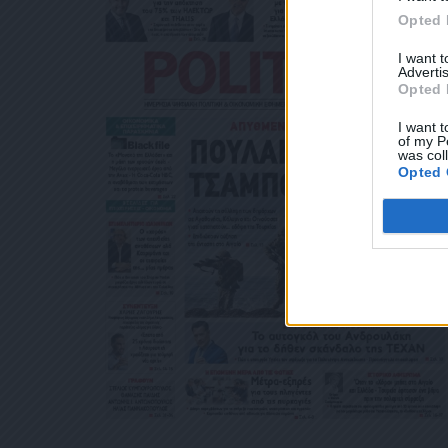
ΛΕΚΤΡΟΝΙΚΉ ΔΙ
Opted 
ΧΥΔΡΟΜΕΊΟΥ Ή 
ΒΆΣΕΙ ΤΟΥ ΆΡΘΡ
I want 
ΑΚΟΛΟΥΘΕΊ. ΣΑ
Advertis
ΤΌ ΣΑΣ ΤΗΛΈΦΩ
Opted 
ΜΑ ΑΥΤΌ ΚΑΤΆ 
I want t
of my P
was col
Opted 