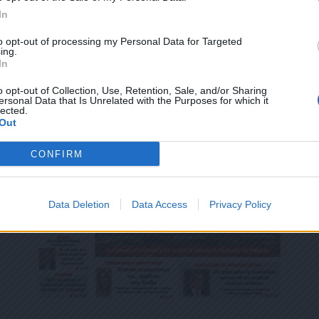
ΕΎΘΥΝΣΗ Ή/ΚΑΙ ΔΕΝ ΕΠΙΘΥΜΕΊΤΕ ΝΑ ΤΗΡΟΎΜΕ ΑΡΧΕΊΟ ΤΗΣ ΔΙΕΎΘΥΝΣΗΣ ΗΛΕΚΤΡΟΝ
In
ΚΑΙ ΤΟΥ ΑΡΙΘΜΟΎ ΤΟΥ ΚΙΝΗΤΟΎ ΣΑΣ ΤΗΛΕΦΏΝΟΥ, ΜΠΟΡΕΊΤΕ ΝΑ ΑΣΚΉΣΕΤΕ ΤΑ ΔΙΚ
ΟΥ 13,ΠΑΡ.2, ΤΟΥ ΚΑΝΟΝΙΣΜΟΎ ΕΕ 2016/679 ΚΑΙ ΝΑ ΔΙΑΓΡΑΦΕΊΤΕ ΚΆΝΟΝΤΑΣ ΚΛΙΚ
to opt-out of processing my Personal Data for Targeted
Σ ΕΝΗΜΕΡΏΝΟΥΜΕ ΕΠΊΣΗΣ ΌΤΙ Η ΔΙΕΎΘΥΝΣΗ ΗΛΕΚΤΡΟΝΙΚΟΎ ΣΑΣ ΤΑΧΥΔΡΟΜΕΊΟΥ 
ing.
ΝΟ, ΠΑΡΑΜΈΝΟΥΝ ΑΠΌΡΡΗΤΑ ΚΑΙ ΔΕΝ ΓΝΩΣΤΟΠΟΙΟΎΝΤΑΙ ΣΕ ΤΡΊΤΟΥΣ. ΕΆΝ ΛΆΒΑΤ
In
ΛΆΘΟΣ, ΠΑΡΑΚΑΛΟΎΜΕ ΔΕΧΘΕΊΤΕ ΤΙΣ ΑΠΟΛΟΓΊΕΣ ΜΑΣ ΓΙΑ ΤΗΝ ΕΝΌΧΛΗΣΗ.
o opt-out of Collection, Use, Retention, Sale, and/or Sharing
ersonal Data that Is Unrelated with the Purposes for which it
lected.
Out
CONFIRM
Data Deletion
Data Access
Privacy Policy