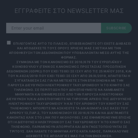
ΕΓΓΡΑΦΕΙΤΕ ΣΤΟ NEWSLETTER ΜΑΣ
SUBSCRIBE
ΕΠΙΛΕΓΟΝΤΑΣ ΑΥΤΟ ΤΟ ΠΛΑΙΣΙΟ, ΕΠΙΒΕΒΑΙΩΝΕΤΕ ΟΤΙ ΕΧΕΤΕ ΔΙΑΒΑΣΕΙ
ΚΑΙ ΑΠΟΔΕΧΕΣΤΕ ΤΟΥΣ ΟΡΟΥΣ ΧΡΗΣΗΣ ΜΑΣ ΣΧΕΤΙΚΑ ΜΕ ΤΗΝ
ΑΠΟΘΗΚΕΥΣΗ ΤΩΝ ΔΕΔΟΜΕΝΩΝ ΠΟΥ ΥΠΟΒΑΛΛΟΝΤΑΙ ΜΕΣΩ ΑΥΤΗΣ ΤΗΣ
ΦΟΡΜΑΣ.
ΣΎΜΦΩΝΑ ΜΕ ΤΟΝ ΚΑΝΟΝΙΣΜΌ ΕΕ 2016/679 ΤΟΥ ΕΥΡΩΠΑΪΚΟΎ
ΚΟΙΝΟΒΟΥΛΊΟΥ {ΓΕΝΙΚΌΣ ΚΑΝΟΝΙΣΜΌΣ ΠΡΟΣΤΑΣΊΑΣ ΠΡΟΣΩΠΙΚΏΝ
ΔΕΔΟΜΈΝΩΝ (GDPR)} ΠΟΥ ΈΧΕΙ ΤΕΘΕΊ ΣΕ ΙΣΧΎ ΑΠΌ ΤΙΣ 25 ΜΑΪ́ΟΥ 2018, ΚΑΙ
ΤΟΥ Ν.4624/2019 ΠΟΥ ΈΧΕΙ ΤΕΘΕΊ ΣΕ ΙΣΧΎ ΑΠΌ 29/8/2019, ΑΠΑΙΤΕΊΤΑΙ Η
ΣΥΓΚΑΤΆΘΕΣΉ ΣΑΣ ΓΙΑ ΝΑ ΜΕΤΈΧΕΤΕ ΣΤΗΝ ΕΠΙΚΟΙΝΩΝΊΑ ΜΕ ΤΗΝ
ΠΑΡΟΎΣΑ ΔΙΕΎΘΥΝΣΗ ΗΛΕΚΤΡΟΝΙΚΟΎ ΤΑΧΥΔΡΟΜΕΊΟΥ Ή ΤΟ ΚΙΝΗΤΌ ΣΑΣ Τ
ΗΛΈΦΩΝΟ. ΣΕ ΠΕΡΊΠΤΩΣΗ ΠΟΥ ΔΕΝ ΕΠΙΘΥΜΕΊΤΕ ΝΑ ΛΑΜΒΆΝΕΤΕ Μ
ΗΝΎΜΑΤΑ ΚΑΙ ΕΝΗΜΕΡΏΣΕΙΣ ΑΠΌ ΤΗΝ ΠΑΡΟΎΣΑ ΗΛΕΚΤΡΟΝΙΚΉ Δ
ΙΕΎΘΥΝΣΗ Ή/ΚΑΙ ΔΕΝ ΕΠΙΘΥΜΕΊΤΕ ΝΑ ΤΗΡΟΎΜΕ ΑΡΧΕΊΟ ΤΗΣ ΔΙΕΎΘΥΝΣΗΣ ΗΛ
ΕΚΤΡΟΝΙΚΟΎ ΤΑΧΥΔΡΟΜΕΊΟΥ Ή ΚΑΙ ΤΟΥ ΑΡΙΘΜΟΎ ΤΟΥ ΚΙΝΗΤΟΎ ΣΑΣ ΤΗΛ
ΕΦΏΝΟΥ, ΜΠΟΡΕΊΤΕ ΝΑ ΑΣΚΉΣΕΤΕ ΤΑ ΔΙΚΑΙΏΜΑΤΆ ΣΑΣ ΒΆΣΕΙ ΤΟΥ ΆΡΘ
ΡΟΥ 13,ΠΑΡ.2, ΤΟΥ ΚΑΝΟΝΙΣΜΟΎ ΕΕ 2016/679 ΚΑΙ ΝΑ ΔΙΑΓΡΑΦΕΊΤΕ ΚΆΝ
ΟΝΤΑΣ ΚΛΙΚ ΣΤΟ LINK ΠΟΥ ΑΚΟΛΟΥΘΕΊ. ΣΑΣ ΕΝΗΜΕΡΏΝΟΥΜΕ ΕΠΊΣΗΣ ΌΤΙ
Η ΔΙΕΎΘΥΝΣΗ ΗΛΕΚΤΡΟΝΙΚΟΎ ΣΑΣ ΤΑΧΥΔΡΟΜΕΊΟΥ Ή ΤΟ ΚΙΝΗΤΌ ΣΑΣ ΤΗΛΈ
ΦΩΝΟ, ΠΑΡΑΜΈΝΟΥΝ ΑΠΌΡΡΗΤΑ ΚΑΙ ΔΕΝ ΓΝΩΣΤΟΠΟΙΟΎΝΤΑΙ ΣΕ ΤΡΊΤ
ΟΥΣ. ΕΆΝ ΛΆΒΑΤΕ ΤΟ ΜΉΝΥΜΑ ΑΥΤΌ ΚΑΤΆ ΛΆΘΟΣ, ΠΑΡΑΚΑΛΟΎΜΕ ΔΕΧΘ
ΕΊΤΕ ΤΙΣ ΑΠΟΛΟΓΊΕΣ ΜΑΣ ΓΙΑ ΤΗΝ ΕΝΌΧΛΗΣΗ.