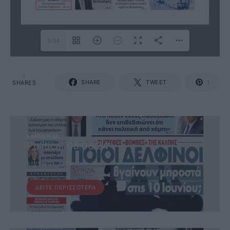
1/54
1
SHARE
TWEET
SHARES
1
ΕΦΗΜΕΡΊΔΑ
Political 05.06.24
5 ΙΟΥΝΊΟΥ, 2024
ΔΕΊΤΕ ΠΕΡΙΣΣΌΤΕΡΑ