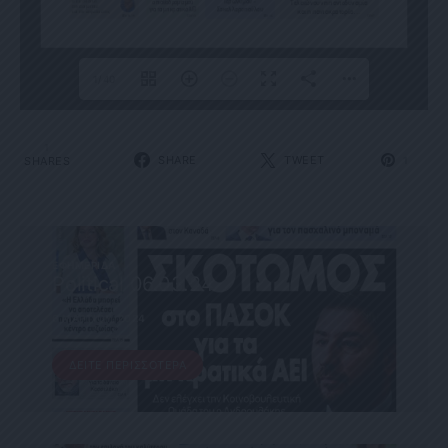
1/40
1
SHARE
TWEET
SHARES
1
ΕΦΗΜΕΡΊΔΑ
Political 06.03.24
6 ΜΑΡΤΊΟΥ, 2024
ΔΕΊΤΕ ΠΕΡΙΣΣΌΤΕΡΑ