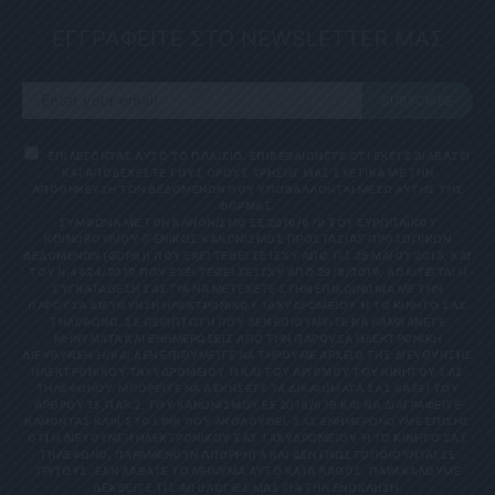
ΕΓΓΡΑΦΕΙΤΕ ΣΤΟ NEWSLETTER ΜΑΣ
SUBSCRIBE
ΕΠΙΛΕΓΟΝΤΑΣ ΑΥΤΟ ΤΟ ΠΛΑΙΣΙΟ, ΕΠΙΒΕΒΑΙΩΝΕΤΕ ΟΤΙ ΕΧΕΤΕ ΔΙΑΒΑΣΕΙ
ΚΑΙ ΑΠΟΔΕΧΕΣΤΕ ΤΟΥΣ ΟΡΟΥΣ ΧΡΗΣΗΣ ΜΑΣ ΣΧΕΤΙΚΑ ΜΕ ΤΗΝ
ΑΠΟΘΗΚΕΥΣΗ ΤΩΝ ΔΕΔΟΜΕΝΩΝ ΠΟΥ ΥΠΟΒΑΛΛΟΝΤΑΙ ΜΕΣΩ ΑΥΤΗΣ ΤΗΣ
ΦΟΡΜΑΣ.
ΣΎΜΦΩΝΑ ΜΕ ΤΟΝ ΚΑΝΟΝΙΣΜΌ ΕΕ 2016/679 ΤΟΥ ΕΥΡΩΠΑΪΚΟΎ
ΚΟΙΝΟΒΟΥΛΊΟΥ {ΓΕΝΙΚΌΣ ΚΑΝΟΝΙΣΜΌΣ ΠΡΟΣΤΑΣΊΑΣ ΠΡΟΣΩΠΙΚΏΝ
ΔΕΔΟΜΈΝΩΝ (GDPR)} ΠΟΥ ΈΧΕΙ ΤΕΘΕΊ ΣΕ ΙΣΧΎ ΑΠΌ ΤΙΣ 25 ΜΑΪ́ΟΥ 2018, ΚΑΙ
ΤΟΥ Ν.4624/2019 ΠΟΥ ΈΧΕΙ ΤΕΘΕΊ ΣΕ ΙΣΧΎ ΑΠΌ 29/8/2019, ΑΠΑΙΤΕΊΤΑΙ Η
ΣΥΓΚΑΤΆΘΕΣΉ ΣΑΣ ΓΙΑ ΝΑ ΜΕΤΈΧΕΤΕ ΣΤΗΝ ΕΠΙΚΟΙΝΩΝΊΑ ΜΕ ΤΗΝ
ΠΑΡΟΎΣΑ ΔΙΕΎΘΥΝΣΗ ΗΛΕΚΤΡΟΝΙΚΟΎ ΤΑΧΥΔΡΟΜΕΊΟΥ Ή ΤΟ ΚΙΝΗΤΌ ΣΑΣ Τ
ΗΛΈΦΩΝΟ. ΣΕ ΠΕΡΊΠΤΩΣΗ ΠΟΥ ΔΕΝ ΕΠΙΘΥΜΕΊΤΕ ΝΑ ΛΑΜΒΆΝΕΤΕ Μ
ΗΝΎΜΑΤΑ ΚΑΙ ΕΝΗΜΕΡΏΣΕΙΣ ΑΠΌ ΤΗΝ ΠΑΡΟΎΣΑ ΗΛΕΚΤΡΟΝΙΚΉ Δ
ΙΕΎΘΥΝΣΗ Ή/ΚΑΙ ΔΕΝ ΕΠΙΘΥΜΕΊΤΕ ΝΑ ΤΗΡΟΎΜΕ ΑΡΧΕΊΟ ΤΗΣ ΔΙΕΎΘΥΝΣΗΣ ΗΛ
ΕΚΤΡΟΝΙΚΟΎ ΤΑΧΥΔΡΟΜΕΊΟΥ Ή ΚΑΙ ΤΟΥ ΑΡΙΘΜΟΎ ΤΟΥ ΚΙΝΗΤΟΎ ΣΑΣ ΤΗΛ
ΕΦΏΝΟΥ, ΜΠΟΡΕΊΤΕ ΝΑ ΑΣΚΉΣΕΤΕ ΤΑ ΔΙΚΑΙΏΜΑΤΆ ΣΑΣ ΒΆΣΕΙ ΤΟΥ ΆΡΘ
ΡΟΥ 13,ΠΑΡ.2, ΤΟΥ ΚΑΝΟΝΙΣΜΟΎ ΕΕ 2016/679 ΚΑΙ ΝΑ ΔΙΑΓΡΑΦΕΊΤΕ ΚΆΝ
ΟΝΤΑΣ ΚΛΙΚ ΣΤΟ LINK ΠΟΥ ΑΚΟΛΟΥΘΕΊ. ΣΑΣ ΕΝΗΜΕΡΏΝΟΥΜΕ ΕΠΊΣΗΣ ΌΤΙ
Η ΔΙΕΎΘΥΝΣΗ ΗΛΕΚΤΡΟΝΙΚΟΎ ΣΑΣ ΤΑΧΥΔΡΟΜΕΊΟΥ Ή ΤΟ ΚΙΝΗΤΌ ΣΑΣ ΤΗΛΈ
ΦΩΝΟ, ΠΑΡΑΜΈΝΟΥΝ ΑΠΌΡΡΗΤΑ ΚΑΙ ΔΕΝ ΓΝΩΣΤΟΠΟΙΟΎΝΤΑΙ ΣΕ ΤΡΊΤ
ΟΥΣ. ΕΆΝ ΛΆΒΑΤΕ ΤΟ ΜΉΝΥΜΑ ΑΥΤΌ ΚΑΤΆ ΛΆΘΟΣ, ΠΑΡΑΚΑΛΟΎΜΕ ΔΕΧΘ
ΕΊΤΕ ΤΙΣ ΑΠΟΛΟΓΊΕΣ ΜΑΣ ΓΙΑ ΤΗΝ ΕΝΌΧΛΗΣΗ.