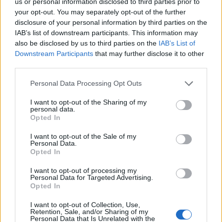
us or personal information disclosed to third parties prior to
your opt-out. You may separately opt-out of the further
SUBSCRIBE
disclosure of your personal information by third parties on the
ΔΕΊΤΕ ΕΠΊΣΗΣ...
IAB’s list of downstream participants. This information may
also be disclosed by us to third parties on the
IAB’s List of
ΕΠΙΛΕΓΟΝΤΑΣ ΑΥΤΟ ΤΟ ΠΛΑΙΣΙΟ, ΕΠΙΒΕΒΑΙΩΝΕΤΕ ΟΤΙ ΕΧΕΤΕ
Downstream Participants
that may further disclose it to other
ΔΙΑΒΑΣΕΙ ΚΑΙ ΑΠΟΔΕΧΕΣΤΕ ΤΟΥΣ ΟΡΟΥΣ ΧΡΗΣΗΣ ΜΑΣ ΣΧΕΤΙΚΑ ΜΕ
ΤΗΝ ΑΠΟΘΗΚΕΥΣΗ ΤΩΝ ΔΕΔΟΜΕΝΩΝ ΠΟΥ ΥΠΟΒΑΛΛΟΝΤΑΙ ΜΕΣΩ
third parties.
ΑΥΤΗΣ ΤΗΣ ΦΟΡΜΑΣ.
ΣΎΜΦΩΝΑ ΜΕ ΤΟΝ ΚΑΝΟΝΙΣΜΌ ΕΕ 2016/679 ΤΟΥ ΕΥΡΩΠΑΪΚΟΎ
Personal Data Processing Opt Outs
ΚΟΙΝΟΒΟΥΛΊΟΥ {ΓΕΝΙΚΌΣ ΚΑΝΟΝΙΣΜΌΣ ΠΡΟΣΤΑΣΊΑΣ ΠΡΟΣΩΠΙΚΏΝ
ΔΕΔΟΜΈΝΩΝ (GDPR)} ΠΟΥ ΈΧΕΙ ΤΕΘΕΊ ΣΕ ΙΣΧΎ ΑΠΌ ΤΙΣ 25 ΜΑΪ́ΟΥ
2018, ΚΑΙ ΤΟΥ Ν.4624/2019 ΠΟΥ ΈΧΕΙ ΤΕΘΕΊ ΣΕ ΙΣΧΎ ΑΠΌ
I want to opt-out of the Sharing of my
29/8/2019, ΑΠΑΙΤΕΊΤΑΙ Η ΣΥΓΚΑΤΆΘΕΣΉ ΣΑΣ ΓΙΑ ΝΑ ΜΕΤΈΧΕΤΕ
personal data.
ΣΤΗΝ ΕΠΙΚΟΙΝΩΝΊΑ ΜΕ ΤΗΝ ΠΑΡΟΎΣΑ ΔΙΕΎΘΥΝΣΗ ΗΛΕΚΤΡΟΝΙΚΟΎ
Opted In
ΤΑΧΥΔΡΟΜΕΊΟΥ Ή ΤΟ ΚΙΝΗΤΌ ΣΑΣ ΤΗΛΈΦΩΝΟ. ΣΕ ΠΕΡΊΠΤΩΣΗ ΠΟΥ Δ
ΕΝ ΕΠΙΘΥΜΕΊΤΕ ΝΑ ΛΑΜΒΆΝΕΤΕ ΜΗΝΎΜΑΤΑ ΚΑΙ ΕΝΗΜΕΡΏΣΕΙΣ ΑΠΌ Τ
I want to opt-out of the Sale of my
ΗΝ ΠΑΡΟΎΣΑ ΗΛΕΚΤΡΟΝΙΚΉ ΔΙΕΎΘΥΝΣΗ Ή/ΚΑΙ ΔΕΝ ΕΠΙΘΥΜΕΊΤΕ ΝΑ ΤΗ
Personal Data.
ΡΟΎΜΕ ΑΡΧΕΊΟ ΤΗΣ ΔΙΕΎΘΥΝΣΗΣ ΗΛΕΚΤΡΟΝΙΚΟΎ ΤΑ
ΧΥΔΡΟΜΕΊΟΥ Ή ΚΑΙ ΤΟΥ ΑΡΙΘΜΟΎ ΤΟΥ ΚΙΝΗΤΟΎ ΣΑΣ ΤΗΛ
Opted In
ΕΦΏΝΟΥ, ΜΠΟΡΕΊΤΕ ΝΑ ΑΣΚΉΣΕΤΕ ΤΑ ΔΙΚΑΙΏΜΑΤΆ ΣΑΣ ΒΆΣΕΙ ΤΟΥ
ΆΡΘΡΟΥ 13,ΠΑΡ.2, ΤΟΥ ΚΑΝΟΝΙΣΜΟΎ ΕΕ 2016/679 ΚΑΙ ΝΑ ΔΙΑ
I want to opt-out of processing my
ΓΡΑΦΕΊΤΕ ΚΆΝΟΝΤΑΣ ΚΛΙΚ ΣΤΟ LINK ΠΟΥ ΑΚΟΛΟΥΘΕΊ. ΣΑΣ ΕΝΗ
Personal Data for Targeted Advertising.
ΜΕΡΏΝΟΥΜΕ ΕΠΊΣΗΣ ΌΤΙ Η ΔΙΕΎΘΥΝΣΗ ΗΛΕΚΤΡΟΝΙΚΟΎ ΣΑΣ ΤΑΧ
Opted In
ΥΔΡΟΜΕΊΟΥ Ή ΤΟ ΚΙΝΗΤΌ ΣΑΣ ΤΗΛΈΦΩΝΟ, ΠΑΡΑΜΈΝΟΥΝ ΑΠΌΡ
ΡΗΤΑ ΚΑΙ ΔΕΝ ΓΝΩΣΤΟΠΟΙΟΎΝΤΑΙ ΣΕ ΤΡΊΤΟΥΣ. ΕΆΝ ΛΆΒΑΤΕ ΤΟ Μ
ΉΝΥΜΑ ΑΥΤΌ ΚΑΤΆ ΛΆΘΟΣ, ΠΑΡΑΚΑΛΟΎΜΕ ΔΕΧΘΕΊΤΕ ΤΙΣ ΑΠΟΛ
I want to opt-out of Collection, Use,
ΟΓΊΕΣ ΜΑΣ ΓΙΑ ΤΗΝ ΕΝΌΧΛΗΣΗ.
Retention, Sale, and/or Sharing of my
Personal Data that Is Unrelated with the