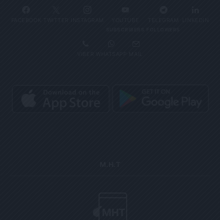
FACEBOOK
TWITTER
INSTAGRAM
YOUTUBE
TELEGRAM
LINKEDIN
SUBSCRIBERS
FOLLOWERS
VIBER
WHATSAPP
MAIL
Μ.Η.Τ