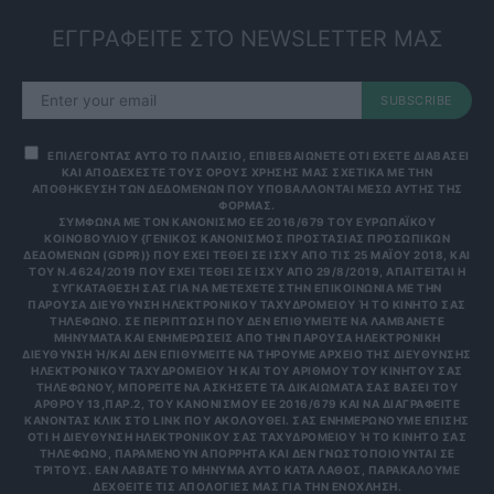
ΕΓΓΡΑΦΕΙΤΕ ΣΤΟ NEWSLETTER ΜΑΣ
SUBSCRIBE
ΕΠΙΛΕΓΟΝΤΑΣ ΑΥΤΟ ΤΟ ΠΛΑΙΣΙΟ, ΕΠΙΒΕΒΑΙΩΝΕΤΕ ΟΤΙ ΕΧΕΤΕ ΔΙΑΒΑΣΕΙ
ΚΑΙ ΑΠΟΔΕΧΕΣΤΕ ΤΟΥΣ ΟΡΟΥΣ ΧΡΗΣΗΣ ΜΑΣ ΣΧΕΤΙΚΑ ΜΕ ΤΗΝ
ΑΠΟΘΗΚΕΥΣΗ ΤΩΝ ΔΕΔΟΜΕΝΩΝ ΠΟΥ ΥΠΟΒΑΛΛΟΝΤΑΙ ΜΕΣΩ ΑΥΤΗΣ ΤΗΣ
ΦΟΡΜΑΣ.
ΣΎΜΦΩΝΑ ΜΕ ΤΟΝ ΚΑΝΟΝΙΣΜΌ ΕΕ 2016/679 ΤΟΥ ΕΥΡΩΠΑΪΚΟΎ
ΚΟΙΝΟΒΟΥΛΊΟΥ {ΓΕΝΙΚΌΣ ΚΑΝΟΝΙΣΜΌΣ ΠΡΟΣΤΑΣΊΑΣ ΠΡΟΣΩΠΙΚΏΝ
ΔΕΔΟΜΈΝΩΝ (GDPR)} ΠΟΥ ΈΧΕΙ ΤΕΘΕΊ ΣΕ ΙΣΧΎ ΑΠΌ ΤΙΣ 25 ΜΑΪ́ΟΥ 2018, ΚΑΙ
ΤΟΥ Ν.4624/2019 ΠΟΥ ΈΧΕΙ ΤΕΘΕΊ ΣΕ ΙΣΧΎ ΑΠΌ 29/8/2019, ΑΠΑΙΤΕΊΤΑΙ Η
ΣΥΓΚΑΤΆΘΕΣΉ ΣΑΣ ΓΙΑ ΝΑ ΜΕΤΈΧΕΤΕ ΣΤΗΝ ΕΠΙΚΟΙΝΩΝΊΑ ΜΕ ΤΗΝ
ΠΑΡΟΎΣΑ ΔΙΕΎΘΥΝΣΗ ΗΛΕΚΤΡΟΝΙΚΟΎ ΤΑΧΥΔΡΟΜΕΊΟΥ Ή ΤΟ ΚΙΝΗΤΌ ΣΑΣ Τ
ΗΛΈΦΩΝΟ. ΣΕ ΠΕΡΊΠΤΩΣΗ ΠΟΥ ΔΕΝ ΕΠΙΘΥΜΕΊΤΕ ΝΑ ΛΑΜΒΆΝΕΤΕ Μ
ΗΝΎΜΑΤΑ ΚΑΙ ΕΝΗΜΕΡΏΣΕΙΣ ΑΠΌ ΤΗΝ ΠΑΡΟΎΣΑ ΗΛΕΚΤΡΟΝΙΚΉ Δ
ΙΕΎΘΥΝΣΗ Ή/ΚΑΙ ΔΕΝ ΕΠΙΘΥΜΕΊΤΕ ΝΑ ΤΗΡΟΎΜΕ ΑΡΧΕΊΟ ΤΗΣ ΔΙΕΎΘΥΝΣΗΣ ΗΛ
ΕΚΤΡΟΝΙΚΟΎ ΤΑΧΥΔΡΟΜΕΊΟΥ Ή ΚΑΙ ΤΟΥ ΑΡΙΘΜΟΎ ΤΟΥ ΚΙΝΗΤΟΎ ΣΑΣ ΤΗΛ
ΕΦΏΝΟΥ, ΜΠΟΡΕΊΤΕ ΝΑ ΑΣΚΉΣΕΤΕ ΤΑ ΔΙΚΑΙΏΜΑΤΆ ΣΑΣ ΒΆΣΕΙ ΤΟΥ ΆΡΘ
ΡΟΥ 13,ΠΑΡ.2, ΤΟΥ ΚΑΝΟΝΙΣΜΟΎ ΕΕ 2016/679 ΚΑΙ ΝΑ ΔΙΑΓΡΑΦΕΊΤΕ ΚΆΝ
ΟΝΤΑΣ ΚΛΙΚ ΣΤΟ LINK ΠΟΥ ΑΚΟΛΟΥΘΕΊ. ΣΑΣ ΕΝΗΜΕΡΏΝΟΥΜΕ ΕΠΊΣΗΣ ΌΤΙ
Η ΔΙΕΎΘΥΝΣΗ ΗΛΕΚΤΡΟΝΙΚΟΎ ΣΑΣ ΤΑΧΥΔΡΟΜΕΊΟΥ Ή ΤΟ ΚΙΝΗΤΌ ΣΑΣ ΤΗΛΈ
ΦΩΝΟ, ΠΑΡΑΜΈΝΟΥΝ ΑΠΌΡΡΗΤΑ ΚΑΙ ΔΕΝ ΓΝΩΣΤΟΠΟΙΟΎΝΤΑΙ ΣΕ ΤΡΊΤ
ΟΥΣ. ΕΆΝ ΛΆΒΑΤΕ ΤΟ ΜΉΝΥΜΑ ΑΥΤΌ ΚΑΤΆ ΛΆΘΟΣ, ΠΑΡΑΚΑΛΟΎΜΕ ΔΕΧΘ
ΕΊΤΕ ΤΙΣ ΑΠΟΛΟΓΊΕΣ ΜΑΣ ΓΙΑ ΤΗΝ ΕΝΌΧΛΗΣΗ.