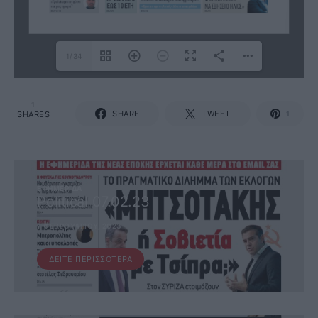
1/34
1
SHARE
TWEET
SHARES
1
ΕΦΗΜΕΡΊΔΑ
Political 07.02.23
7 ΦΕΒΡΟΥΑΡΊΟΥ, 2023
ΔΕΊΤΕ ΠΕΡΙΣΣΌΤΕΡΑ