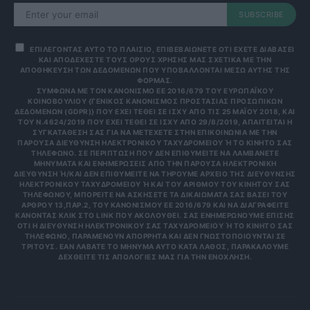
SUBSCRIBE
ΕΠΙΛΕΓΟΝΤΑΣ ΑΥΤΟ ΤΟ ΠΛΑΙΣΙΟ, ΕΠΙΒΕΒΑΙΩΝΕΤΕ ΟΤΙ ΕΧΕΤΕ ΔΙΑΒΑΣΕΙ
ΚΑΙ ΑΠΟΔΕΧΕΣΤΕ ΤΟΥΣ ΟΡΟΥΣ ΧΡΗΣΗΣ ΜΑΣ ΣΧΕΤΙΚΑ ΜΕ ΤΗΝ
ΑΠΟΘΗΚΕΥΣΗ ΤΩΝ ΔΕΔΟΜΕΝΩΝ ΠΟΥ ΥΠΟΒΑΛΛΟΝΤΑΙ ΜΕΣΩ ΑΥΤΗΣ ΤΗΣ
ΦΟΡΜΑΣ.
ΣΎΜΦΩΝΑ ΜΕ ΤΟΝ ΚΑΝΟΝΙΣΜΌ ΕΕ 2016/679 ΤΟΥ ΕΥΡΩΠΑΪΚΟΎ
ΚΟΙΝΟΒΟΥΛΊΟΥ {ΓΕΝΙΚΌΣ ΚΑΝΟΝΙΣΜΌΣ ΠΡΟΣΤΑΣΊΑΣ ΠΡΟΣΩΠΙΚΏΝ
ΔΕΔΟΜΈΝΩΝ (GDPR)} ΠΟΥ ΈΧΕΙ ΤΕΘΕΊ ΣΕ ΙΣΧΎ ΑΠΌ ΤΙΣ 25 ΜΑΪ́ΟΥ 2018, ΚΑΙ
ΤΟΥ Ν.4624/2019 ΠΟΥ ΈΧΕΙ ΤΕΘΕΊ ΣΕ ΙΣΧΎ ΑΠΌ 29/8/2019, ΑΠΑΙΤΕΊΤΑΙ Η
ΣΥΓΚΑΤΆΘΕΣΉ ΣΑΣ ΓΙΑ ΝΑ ΜΕΤΈΧΕΤΕ ΣΤΗΝ ΕΠΙΚΟΙΝΩΝΊΑ ΜΕ ΤΗΝ
ΠΑΡΟΎΣΑ ΔΙΕΎΘΥΝΣΗ ΗΛΕΚΤΡΟΝΙΚΟΎ ΤΑΧΥΔΡΟΜΕΊΟΥ Ή ΤΟ ΚΙΝΗΤΌ ΣΑΣ Τ
ΗΛΈΦΩΝΟ. ΣΕ ΠΕΡΊΠΤΩΣΗ ΠΟΥ ΔΕΝ ΕΠΙΘΥΜΕΊΤΕ ΝΑ ΛΑΜΒΆΝΕΤΕ Μ
ΗΝΎΜΑΤΑ ΚΑΙ ΕΝΗΜΕΡΏΣΕΙΣ ΑΠΌ ΤΗΝ ΠΑΡΟΎΣΑ ΗΛΕΚΤΡΟΝΙΚΉ Δ
ΙΕΎΘΥΝΣΗ Ή/ΚΑΙ ΔΕΝ ΕΠΙΘΥΜΕΊΤΕ ΝΑ ΤΗΡΟΎΜΕ ΑΡΧΕΊΟ ΤΗΣ ΔΙΕΎΘΥΝΣΗΣ ΗΛ
ΕΚΤΡΟΝΙΚΟΎ ΤΑΧΥΔΡΟΜΕΊΟΥ Ή ΚΑΙ ΤΟΥ ΑΡΙΘΜΟΎ ΤΟΥ ΚΙΝΗΤΟΎ ΣΑΣ ΤΗΛ
ΕΦΏΝΟΥ, ΜΠΟΡΕΊΤΕ ΝΑ ΑΣΚΉΣΕΤΕ ΤΑ ΔΙΚΑΙΏΜΑΤΆ ΣΑΣ ΒΆΣΕΙ ΤΟΥ ΆΡΘ
ΡΟΥ 13,ΠΑΡ.2, ΤΟΥ ΚΑΝΟΝΙΣΜΟΎ ΕΕ 2016/679 ΚΑΙ ΝΑ ΔΙΑΓΡΑΦΕΊΤΕ ΚΆΝ
ΟΝΤΑΣ ΚΛΙΚ ΣΤΟ LINK ΠΟΥ ΑΚΟΛΟΥΘΕΊ. ΣΑΣ ΕΝΗΜΕΡΏΝΟΥΜΕ ΕΠΊΣΗΣ ΌΤΙ
Η ΔΙΕΎΘΥΝΣΗ ΗΛΕΚΤΡΟΝΙΚΟΎ ΣΑΣ ΤΑΧΥΔΡΟΜΕΊΟΥ Ή ΤΟ ΚΙΝΗΤΌ ΣΑΣ ΤΗΛΈ
ΦΩΝΟ, ΠΑΡΑΜΈΝΟΥΝ ΑΠΌΡΡΗΤΑ ΚΑΙ ΔΕΝ ΓΝΩΣΤΟΠΟΙΟΎΝΤΑΙ ΣΕ ΤΡΊΤ
ΟΥΣ. ΕΆΝ ΛΆΒΑΤΕ ΤΟ ΜΉΝΥΜΑ ΑΥΤΌ ΚΑΤΆ ΛΆΘΟΣ, ΠΑΡΑΚΑΛΟΎΜΕ ΔΕΧΘ
ΕΊΤΕ ΤΙΣ ΑΠΟΛΟΓΊΕΣ ΜΑΣ ΓΙΑ ΤΗΝ ΕΝΌΧΛΗΣΗ.