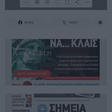
1/36
SHARE
TWEET
ΕΦΗΜΕΡΊΔΑ
Political 08.01.21
8 ΙΑΝΟΥΑΡΊΟΥ, 2021
ΔΕΊΤΕ ΠΕΡΙΣΣΌΤΕΡΑ
ΕΦΗΜΕΡΊΔΑ
Political 12.01.21