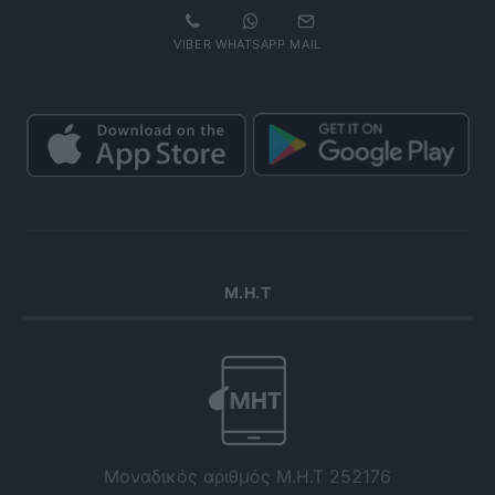
VIBER
WHATSAPP
MAIL
Μ.Η.Τ
Μοναδικός αριθμός Μ.Η.Τ 252176