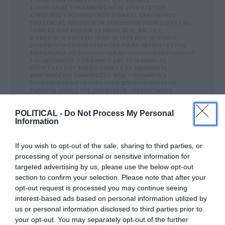
ΥΠΟΒΑΛΛΟΝΤΑΙ ΜΕΣΩ ΑΥΤΗΣ ΤΗΣ ΦΟΡΜΑΣ.
ΣΎΜΦΩΝΑ ΜΕ ΤΟΝ ΚΑΝΟΝΙΣΜΌ ΕΕ 2016/679 ΤΟΥ
ΕΥΡΩΠΑΪΚΟΎ ΚΟΙΝΟΒΟΥΛΊΟΥ {ΓΕΝΙΚΌΣ ΚΑΝΟΝΙΣΜΌΣ
ΠΡΟΣΤΑΣΊΑΣ ΠΡΟΣΩΠΙΚΏΝ ΔΕΔΟΜΈΝΩΝ (GDPR)} ΠΟΥ ΈΧΕΙ
ΤΕΘΕΊ ΣΕ ΙΣΧΎ ΑΠΌ ΤΙΣ 25 ΜΑΪ́ΟΥ 2018, ΚΑΙ ΤΟΥ
Ν.4624/2019 ΠΟΥ ΈΧΕΙ ΤΕΘΕΊ ΣΕ ΙΣΧΎ ΑΠΌ 29/8/2019,
ΑΠΑΙΤΕΊΤΑΙ Η ΣΥΓΚΑΤΆΘΕΣΉ ΣΑΣ ΓΙΑ ΝΑ ΜΕΤΈΧΕΤΕ ΣΤΗΝ
ΕΠΙΚΟΙΝΩΝΊΑ ΜΕ ΤΗΝ ΠΑΡΟΎΣΑ ΔΙΕΎΘΥΝΣΗ ΗΛΕΚΤΡΟΝΙΚΟΎ
ΤΑΧΥΔΡΟΜΕΊΟΥ Ή ΤΟ ΚΙΝΗΤΌ ΣΑΣ ΤΗΛΈΦΩΝΟ. ΣΕ Π
ΕΡΊΠΤΩΣΗ ΠΟΥ ΔΕΝ ΕΠΙΘΥΜΕΊΤΕ ΝΑ ΛΑΜΒΆΝΕΤΕ Μ
ΗΝΎΜΑΤΑ ΚΑΙ ΕΝΗΜΕΡΏΣΕΙΣ ΑΠΌ ΤΗΝ ΠΑΡΟΎΣΑ Η
ΛΕΚΤΡΟΝΙΚΉ ΔΙΕΎΘΥΝΣΗ Ή/ΚΑΙ ΔΕΝ ΕΠΙΘΥΜΕΊΤΕ ΝΑ ΤΗ
ΡΟΎΜΕ ΑΡΧΕΊΟ ΤΗΣ ΔΙΕΎΘΥΝΣΗΣ ΗΛΕΚΤΡΟΝΙΚΟΎ ΤΑ
ΧΥΔΡΟΜΕΊΟΥ Ή ΚΑΙ ΤΟΥ ΑΡΙΘΜΟΎ ΤΟΥ ΚΙΝΗΤΟΎ ΣΑΣ ΤΗΛ
ΕΦΏΝΟΥ, ΜΠΟΡΕΊΤΕ ΝΑ ΑΣΚΉΣΕΤΕ ΤΑ ΔΙΚΑΙΏΜΑΤΆ ΣΑΣ ΒΆΣ
POLITICAL -
Do Not Process My Personal
ΕΙ ΤΟΥ ΆΡΘΡΟΥ 13,ΠΑΡ.2, ΤΟΥ ΚΑΝΟΝΙΣΜΟΎ ΕΕ 201
Information
6/679 ΚΑΙ ΝΑ ΔΙΑΓΡΑΦΕΊΤΕ ΚΆΝΟΝΤΑΣ ΚΛΙΚ ΣΤΟ LINK ΠΟΥ
ΑΚΟΛΟΥΘΕΊ. ΣΑΣ ΕΝΗΜΕΡΏΝΟΥΜΕ ΕΠΊΣΗΣ ΌΤΙ Η ΔΙΕ
ΎΘΥΝΣΗ ΗΛΕΚΤΡΟΝΙΚΟΎ ΣΑΣ ΤΑΧΥΔΡΟΜΕΊΟΥ Ή ΤΟ ΚΙΝΗ
ΤΌ ΣΑΣ ΤΗΛΈΦΩΝΟ, ΠΑΡΑΜΈΝΟΥΝ ΑΠΌΡΡΗΤΑ ΚΑΙ ΔΕΝ ΓΝΩΣ
If you wish to opt-out of the sale, sharing to third parties, or
ΤΟΠΟΙΟΎΝΤΑΙ ΣΕ ΤΡΊΤΟΥΣ. ΕΆΝ ΛΆΒΑΤΕ ΤΟ ΜΉΝΥΜΑ ΑΥΤΌ
processing of your personal or sensitive information for
ΚΑΤΆ ΛΆΘΟΣ, ΠΑΡΑΚΑΛΟΎΜΕ ΔΕΧΘΕΊΤΕ ΤΙΣ ΑΠΟΛ
targeted advertising by us, please use the below opt-out
ΟΓΊΕΣ ΜΑΣ ΓΙΑ ΤΗΝ ΕΝΌΧΛΗΣΗ.
section to confirm your selection. Please note that after your
opt-out request is processed you may continue seeing
interest-based ads based on personal information utilized by
us or personal information disclosed to third parties prior to
ΔΕΊΤΕ ΕΠΊΣΗΣ...
your opt-out. You may separately opt-out of the further