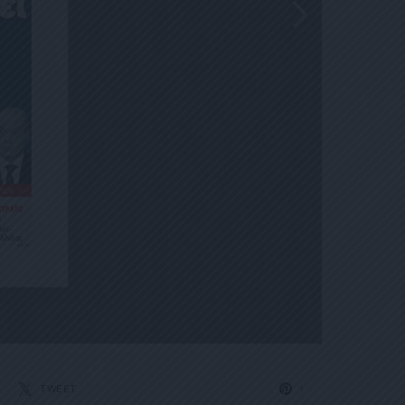
TWEET
1