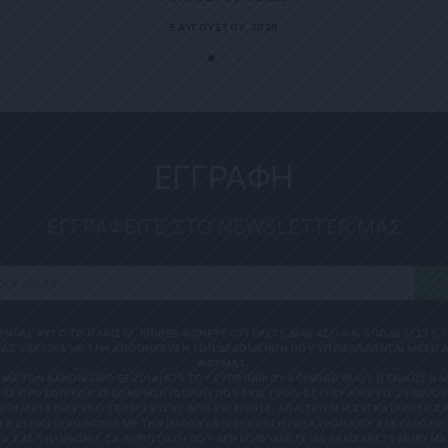
5 ΑΥΓΟΎΣΤΟΥ, 2026
ΕΓΓΡΑΦΗ
ΕΓΓΡΑΦΕΙΤΕ ΣΤΟ NEWSLETTER ΜΑΣ
SU
ΟΝΤΑΣ ΑΥΤΟ ΤΟ ΠΛΑΙΣΙΟ, ΕΠΙΒΕΒΑΙΩΝΕΤΕ ΟΤΙ ΕΧΕΤΕ ΔΙΑΒΑΣΕΙ ΚΑΙ ΑΠΟΔΕΧΕΣΤΕ
ΑΣ ΣΧΕΤΙΚΑ ΜΕ ΤΗΝ ΑΠΟΘΗΚΕΥΣΗ ΤΩΝ ΔΕΔΟΜΕΝΩΝ ΠΟΥ ΥΠΟΒΑΛΛΟΝΤΑΙ ΜΕΣΩ 
ΦΟΡΜΑΣ.
ΜΕ ΤΟΝ ΚΑΝΟΝΙΣΜΌ ΕΕ 2016/679 ΤΟΥ ΕΥΡΩΠΑΪΚΟΎ ΚΟΙΝΟΒΟΥΛΊΟΥ {ΓΕΝΙΚΌΣ Κ
ΑΣ ΠΡΟΣΩΠΙΚΏΝ ΔΕΔΟΜΈΝΩΝ (GDPR)} ΠΟΥ ΈΧΕΙ ΤΕΘΕΊ ΣΕ ΙΣΧΎ ΑΠΌ ΤΙΣ 25 ΜΑΪ́ΟΥ 
624/2019 ΠΟΥ ΈΧΕΙ ΤΕΘΕΊ ΣΕ ΙΣΧΎ ΑΠΌ 29/8/2019, ΑΠΑΙΤΕΊΤΑΙ Η ΣΥΓΚΑΤΆΘΕΣΉ ΣΑ
Ε ΣΤΗΝ ΕΠΙΚΟΙΝΩΝΊΑ ΜΕ ΤΗΝ ΠΑΡΟΎΣΑ ΔΙΕΎΘΥΝΣΗ ΗΛΕΚΤΡΟΝΙΚΟΎ ΤΑΧΥΔΡΟΜΕΊΟ
 ΣΑΣ ΤΗΛΈΦΩΝΟ. ΣΕ ΠΕΡΊΠΤΩΣΗ ΠΟΥ ΔΕΝ ΕΠΙΘΥΜΕΊΤΕ ΝΑ ΛΑΜΒΆΝΕΤΕ ΜΗΝΎΜΑΤΑ