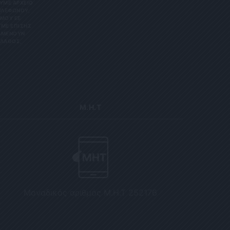
Ε ΑΡΧΕΊΟ ΤΗ
ΏΝΟΥ, ΜΠΟ
 ΕΕ 201
ΕΠΊΣΗΣ ΌΤΙ
ΟΥΝ ΑΠΌΡ
Σ, ΠΑΡΑ
Μ.Η.Τ
Μοναδικός αριθμός Μ.Η.Τ 252176