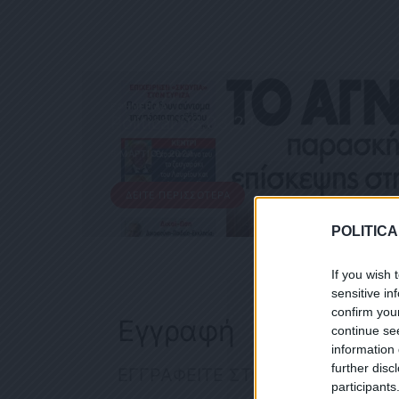
ΕΦΗΜΕΡΊΔΑ
Political 08.03.24
8 ΜΑΡΤΊΟΥ, 2024
ΔΕΊΤΕ ΠΕΡΙΣΣΌΤΕΡΑ
POLITICA
If you wish 
sensitive in
confirm you
Εγγραφή
continue se
information 
further disc
ΕΓΓΡΑΦΕΙΤΕ ΣΤΟ NEWSLETTER
participants
ΕΓΓΡΑΦ