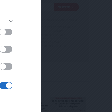
SUBSCRIBE
SUBSCRIBE
 ΑΠΟΘΗΚΕΥΣΗ ΤΩΝ ΔΕΔΟΜΕΝΩΝ ΠΟΥ ΥΠΟΒΑΛΛΟΝΤΑΙ ΜΕΣΩ
GDPR)} ΠΟΥ ΈΧΕΙ ΤΕΘΕΊ ΣΕ ΙΣΧΎ ΑΠΌ ΤΙΣ 25 ΜΑΪ́ΟΥ
Σ ΟΡΟΥΣ ΧΡΗΣΗΣ
ΝΊΑ ΜΕ ΤΗΝ ΠΑΡΟΎΣΑ ΔΙΕΎΘΥΝΣΗ ΗΛΕΚΤΡΟΝΙΚΟΎ
ΡΜΑΣ.
ΑΡΟΎΣΑ ΗΛΕΚΤΡΟΝΙΚΉ ΔΙΕΎΘΥΝΣΗ Ή/ΚΑΙ ΔΕΝ ΕΠ
ΣΜΌΣ
ΊΤΕ ΝΑ ΑΣΚΉΣΕΤΕ ΤΑ ΔΙΚΑΙΏΜΑΤΆ ΣΑΣ ΒΆΣΕΙ ΤΟΥ ΆΡΘ
 ΚΑΙ ΤΟΥ
Σ ΌΤΙ Η ΔΙΕΎΘΥΝΣΗ ΗΛΕΚΤΡΟΝΙΚΟΎ ΣΑΣ ΤΑΧ
ΕΤΈΧΕΤΕ ΣΤΗΝ
 ΚΑΤΆ ΛΆΘΟΣ, ΠΑΡΑΚΑΛΟΎΜΕ ΔΕΧΘΕΊΤΕ ΤΙΣ ΑΠΟΛ
ΦΩΝΟ. ΣΕ Π
 Η
ΙΚΟΎ ΤΑ
ΑΙΏΜΑΤΆ ΣΑΣ
 ΣΤΟ LINK ΠΟΥ
Ή ΤΟ ΚΙΝΗ
Ε ΤΟ ΜΉΝΥ