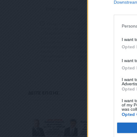
Downstream 
ΕΠΙΛΕΓΟΝΤΑΣ ΑΥΤΟ ΤΟ ΠΛΑΙΣΙΟ, ΕΠΙΒΕΒΑΙΩΝΕΤΕ Ο
Persona
ΑΥΤΗΣ ΤΗΣ ΦΟΡΜΑΣ.
ΣΎΜΦΩΝΑ ΜΕ ΤΟΝ ΚΑΝΟΝΙΣΜΌ ΕΕ 2016/679 ΤΟΥ ΕΥΡΩΠΑΪΚ
ΕΠΙΛΕΓΟΝΤΑ
2018, ΚΑΙ ΤΟΥ Ν.4624/2019 ΠΟΥ ΈΧΕΙ ΤΕΘΕΊ ΣΕ ΙΣΧΎ Α
ΜΑΣ ΣΧΕΤΙΚΑ Μ
I want t
ΤΑΧΥΔΡΟΜΕΊΟΥ Ή ΤΟ ΚΙΝΗΤΌ ΣΑΣ ΤΗΛΈΦΩΝΟ. ΣΕ ΠΕΡΊΠΤ
ΣΎΜΦΩΝΑ ΜΕ ΤΟ
Opted 
ΙΘΥΜΕΊΤΕ ΝΑ ΤΗΡΟΎΜΕ ΑΡΧΕΊΟ ΤΗΣ ΔΙΕΎΘΥΝΣΗΣ ΗΛΕΚΤΡΟ
ΠΡΟΣΤΑΣΊΑΣ ΠΡΟ
ΡΟΥ 13,ΠΑΡ.2, ΤΟΥ ΚΑΝΟΝΙΣΜΟΎ ΕΕ 2016/679 ΚΑΙ ΝΑ Δ
Ν.4624/2019 ΠΟ
ΥΔΡΟΜΕΊΟΥ Ή ΤΟ ΚΙΝΗΤΌ ΣΑΣ ΤΗΛΈΦΩΝΟ, ΠΑΡΑΜΈΝΟΥΝ Α
ΕΠΙΚΟΙΝΩΝΊΑ Μ
I want t
ΟΓΊΕΣ ΜΑΣ ΓΙΑ ΤΗΝ ΕΝΌΧΛΗΣΗ.
ΕΡΊΠΤΩΣΗ ΠΟΥ 
ΛΕΚΤΡΟΝΙΚΉ ΔΙ
Opted 
ΧΥΔΡΟΜΕΊΟΥ Ή 
ΒΆΣΕΙ ΤΟΥ ΆΡΘΡ
I want 
ΑΚΟΛΟΥΘΕΊ. ΣΑ
Advertis
ΤΌ ΣΑΣ ΤΗΛΈΦΩ
Opted 
ΜΑ ΑΥΤΌ ΚΑΤΆ 
ΔΕΊΤΕ ΕΠΊΣΗΣ...
I want t
of my P
was col
Opted 