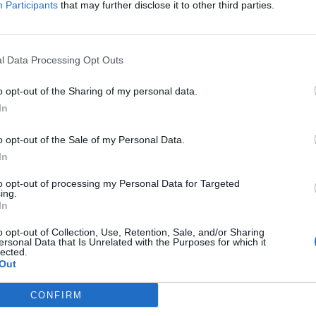
Participants
that may further disclose it to other third parties.
ΕΝΤΕΛΩΣ ΔΩΡΕΑΝ ΣΤΟ EMAIL ΣΑΣ
ΤΙ ΕΧΕΤΕ ΔΙΑΒΑΣΕΙ ΚΑΙ ΑΠΟΔΕΧΕΣΤΕ ΤΟΥΣ ΟΡΟΥΣ ΧΡΗΣΗΣ ΜΑΣ ΣΧΕΤΙΚΑ ΜΕ ΤΗΝ
l Data Processing Opt Outs
ΟΎ ΚΟΙΝΟΒΟΥΛΊΟΥ {ΓΕΝΙΚΌΣ ΚΑΝΟΝΙΣΜΌΣ ΠΡΟΣΤΑΣΊΑΣ ΠΡΟΣΩΠΙΚΏΝ ΔΕΔΟΜΈΝΩΝ (
Σ ΑΥΤΟ ΤΟ ΠΛΑΙΣΙΟ, ΕΠΙΒΕΒΑΙΩΝΕΤΕ ΟΤΙ ΕΧΕΤΕ ΔΙΑΒΑΣΕΙ ΚΑΙ ΑΠΟΔΕΧΕΣΤΕ ΤΟΥ
ΠΌ 29/8/2019, ΑΠΑΙΤΕΊΤΑΙ Η ΣΥΓΚΑΤΆΘΕΣΉ ΣΑΣ ΓΙΑ ΝΑ ΜΕΤΈΧΕΤΕ ΣΤΗΝ ΕΠΙΚΟΙΝΩ
Ε ΤΗΝ ΑΠΟΘΗΚΕΥΣΗ ΤΩΝ ΔΕΔΟΜΕΝΩΝ ΠΟΥ ΥΠΟΒΑΛΛΟΝΤΑΙ ΜΕΣΩ ΑΥΤΗΣ ΤΗΣ ΦΟ
o opt-out of the Sharing of my personal data.
ΩΣΗ ΠΟΥ ΔΕΝ ΕΠΙΘΥΜΕΊΤΕ ΝΑ ΛΑΜΒΆΝΕΤΕ ΜΗΝΎΜΑΤΑ ΚΑΙ ΕΝΗΜΕΡΏΣΕΙΣ ΑΠΌ ΤΗΝ Π
Ν ΚΑΝΟΝΙΣΜΌ ΕΕ 2016/679 ΤΟΥ ΕΥΡΩΠΑΪΚΟΎ ΚΟΙΝΟΒΟΥΛΊΟΥ {ΓΕΝΙΚΌΣ ΚΑΝΟΝΙ
In
ΝΙΚΟΎ ΤΑΧΥΔΡΟΜΕΊΟΥ Ή ΚΑΙ ΤΟΥ ΑΡΙΘΜΟΎ ΤΟΥ ΚΙΝΗΤΟΎ ΣΑΣ ΤΗΛΕΦΏΝΟΥ, ΜΠΟΡΕ
ΣΩΠΙΚΏΝ ΔΕΔΟΜΈΝΩΝ (GDPR)} ΠΟΥ ΈΧΕΙ ΤΕΘΕΊ ΣΕ ΙΣΧΎ ΑΠΌ ΤΙΣ 25 ΜΑΪ́ΟΥ 2018,
ΙΑΓΡΑΦΕΊΤΕ ΚΆΝΟΝΤΑΣ ΚΛΙΚ ΣΤΟ LINK ΠΟΥ ΑΚΟΛΟΥΘΕΊ. ΣΑΣ ΕΝΗΜΕΡΏΝΟΥΜΕ ΕΠΊΣΗ
Υ ΈΧΕΙ ΤΕΘΕΊ ΣΕ ΙΣΧΎ ΑΠΌ 29/8/2019, ΑΠΑΙΤΕΊΤΑΙ Η ΣΥΓΚΑΤΆΘΕΣΉ ΣΑΣ ΓΙΑ ΝΑ Μ
ΠΌΡΡΗΤΑ ΚΑΙ ΔΕΝ ΓΝΩΣΤΟΠΟΙΟΎΝΤΑΙ ΣΕ ΤΡΊΤΟΥΣ. ΕΆΝ ΛΆΒΑΤΕ ΤΟ ΜΉΝΥΜΑ ΑΥΤΌ
Ε ΤΗΝ ΠΑΡΟΎΣΑ ΔΙΕΎΘΥΝΣΗ ΗΛΕΚΤΡΟΝΙΚΟΎ ΤΑΧΥΔΡΟΜΕΊΟΥ Ή ΤΟ ΚΙΝΗΤΌ ΣΑΣ ΤΗΛΈ
o opt-out of the Sale of my Personal Data.
ΔΕΝ ΕΠΙΘΥΜΕΊΤΕ ΝΑ ΛΑΜΒΆΝΕΤΕ ΜΗΝΎΜΑΤΑ ΚΑΙ ΕΝΗΜΕΡΏΣΕΙΣ ΑΠΌ ΤΗΝ ΠΑΡΟΎΣΑ
ΕΎΘΥΝΣΗ Ή/ΚΑΙ ΔΕΝ ΕΠΙΘΥΜΕΊΤΕ ΝΑ ΤΗΡΟΎΜΕ ΑΡΧΕΊΟ ΤΗΣ ΔΙΕΎΘΥΝΣΗΣ ΗΛΕΚΤΡΟΝ
In
ΚΑΙ ΤΟΥ ΑΡΙΘΜΟΎ ΤΟΥ ΚΙΝΗΤΟΎ ΣΑΣ ΤΗΛΕΦΏΝΟΥ, ΜΠΟΡΕΊΤΕ ΝΑ ΑΣΚΉΣΕΤΕ ΤΑ ΔΙΚ
ΟΥ 13,ΠΑΡ.2, ΤΟΥ ΚΑΝΟΝΙΣΜΟΎ ΕΕ 2016/679 ΚΑΙ ΝΑ ΔΙΑΓΡΑΦΕΊΤΕ ΚΆΝΟΝΤΑΣ ΚΛΙΚ
to opt-out of processing my Personal Data for Targeted
Σ ΕΝΗΜΕΡΏΝΟΥΜΕ ΕΠΊΣΗΣ ΌΤΙ Η ΔΙΕΎΘΥΝΣΗ ΗΛΕΚΤΡΟΝΙΚΟΎ ΣΑΣ ΤΑΧΥΔΡΟΜΕΊΟΥ 
ing.
ΝΟ, ΠΑΡΑΜΈΝΟΥΝ ΑΠΌΡΡΗΤΑ ΚΑΙ ΔΕΝ ΓΝΩΣΤΟΠΟΙΟΎΝΤΑΙ ΣΕ ΤΡΊΤΟΥΣ. ΕΆΝ ΛΆΒΑΤ
In
ΛΆΘΟΣ, ΠΑΡΑΚΑΛΟΎΜΕ ΔΕΧΘΕΊΤΕ ΤΙΣ ΑΠΟΛΟΓΊΕΣ ΜΑΣ ΓΙΑ ΤΗΝ ΕΝΌΧΛΗΣΗ.
o opt-out of Collection, Use, Retention, Sale, and/or Sharing
ersonal Data that Is Unrelated with the Purposes for which it
lected.
Out
CONFIRM