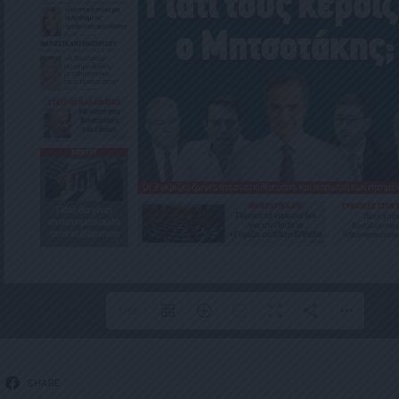
1/66
SHARE