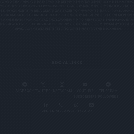
 ΑΠΌ ΤΗΝ ΠΑΡΟΎΣΑ ΗΛΕΚΤΡΟΝΙΚΉ ΔΙΕΎΘΥΝΣΗ Ή/ΚΑΙ ΔΕΝ ΕΠΙΘΥΜΕΊΤΕ ΝΑ ΤΗΡΟΎΜ
ΝΣΗΣ ΗΛΕΚΤΡΟΝΙΚΟΎ ΤΑΧΥΔΡΟΜΕΊΟΥ Ή ΚΑΙ ΤΟΥ ΑΡΙΘΜΟΎ ΤΟΥ ΚΙΝΗΤΟΎ ΣΑΣ ΤΗΛΕΦ
ΝΑ ΑΣΚΉΣΕΤΕ ΤΑ ΔΙΚΑΙΏΜΑΤΆ ΣΑΣ ΒΆΣΕΙ ΤΟΥ ΆΡΘΡΟΥ 13,ΠΑΡ.2, ΤΟΥ ΚΑΝΟΝΙΣΜΟΎ
 ΝΑ ΔΙΑΓΡΑΦΕΊΤΕ ΚΆΝΟΝΤΑΣ ΚΛΙΚ ΣΤΟ LINK ΠΟΥ ΑΚΟΛΟΥΘΕΊ. ΣΑΣ ΕΝΗΜΕΡΏΝΟΥΜΕ 
ΥΝΣΗ ΗΛΕΚΤΡΟΝΙΚΟΎ ΣΑΣ ΤΑΧΥΔΡΟΜΕΊΟΥ Ή ΤΟ ΚΙΝΗΤΌ ΣΑΣ ΤΗΛΈΦΩΝΟ, ΠΑΡΑΜΈΝ
ΑΙ ΔΕΝ ΓΝΩΣΤΟΠΟΙΟΎΝΤΑΙ ΣΕ ΤΡΊΤΟΥΣ. ΕΆΝ ΛΆΒΑΤΕ ΤΟ ΜΉΝΥΜΑ ΑΥΤΌ ΚΑΤΆ ΛΆΘΟ
ΚΑΛΟΎΜΕ ΔΕΧΘΕΊΤΕ ΤΙΣ ΑΠΟΛΟΓΊΕΣ ΜΑΣ ΓΙΑ ΤΗΝ ΕΝΌΧΛΗΣΗ.
SOCIAL LINKS
FACEBOOK
TWITTER
INSTAGRAM
YOUTUBE
TELEGRAM
SUBSCRIBERS
FOLLOWERS
LINKEDIN
VIBER
WHATSAPP
MAIL