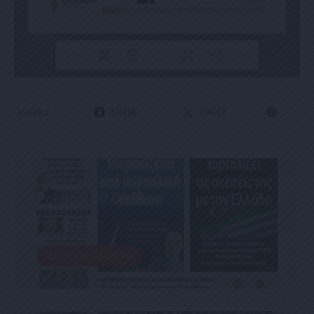
1/62
1
SHARE
TWEET
SHARES
1
ΕΦΗΜΕΡΊΔΑ
Political 20.06.25
20 ΙΟΥΝΊΟΥ, 2025
ΔΕΊΤΕ ΠΕΡΙΣΣΌΤΕΡΑ