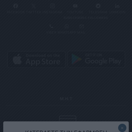
FACEBOOK
TWITTER
INSTAGRAM
YOUTUBE
TELEGRAM
LINKEDIN
SUBSCRIBERS
FOLLOWERS
VIBER
WHATSAPP
MAIL
Μ.Η.Τ