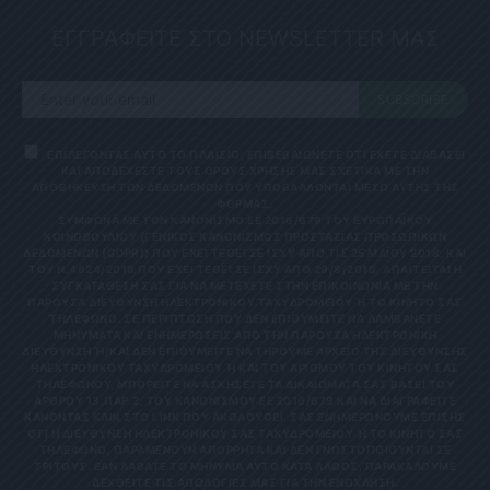
ΕΓΓΡΑΦΕΙΤΕ ΣΤΟ NEWSLETTER ΜΑΣ
SUBSCRIBE
ΕΠΙΛΕΓΟΝΤΑΣ ΑΥΤΟ ΤΟ ΠΛΑΙΣΙΟ, ΕΠΙΒΕΒΑΙΩΝΕΤΕ ΟΤΙ ΕΧΕΤΕ ΔΙΑΒΑΣΕΙ
ΚΑΙ ΑΠΟΔΕΧΕΣΤΕ ΤΟΥΣ ΟΡΟΥΣ ΧΡΗΣΗΣ ΜΑΣ ΣΧΕΤΙΚΑ ΜΕ ΤΗΝ
ΑΠΟΘΗΚΕΥΣΗ ΤΩΝ ΔΕΔΟΜΕΝΩΝ ΠΟΥ ΥΠΟΒΑΛΛΟΝΤΑΙ ΜΕΣΩ ΑΥΤΗΣ ΤΗΣ
ΦΟΡΜΑΣ.
ΣΎΜΦΩΝΑ ΜΕ ΤΟΝ ΚΑΝΟΝΙΣΜΌ ΕΕ 2016/679 ΤΟΥ ΕΥΡΩΠΑΪΚΟΎ
ΚΟΙΝΟΒΟΥΛΊΟΥ {ΓΕΝΙΚΌΣ ΚΑΝΟΝΙΣΜΌΣ ΠΡΟΣΤΑΣΊΑΣ ΠΡΟΣΩΠΙΚΏΝ
ΔΕΔΟΜΈΝΩΝ (GDPR)} ΠΟΥ ΈΧΕΙ ΤΕΘΕΊ ΣΕ ΙΣΧΎ ΑΠΌ ΤΙΣ 25 ΜΑΪ́ΟΥ 2018, ΚΑΙ
ΤΟΥ Ν.4624/2019 ΠΟΥ ΈΧΕΙ ΤΕΘΕΊ ΣΕ ΙΣΧΎ ΑΠΌ 29/8/2019, ΑΠΑΙΤΕΊΤΑΙ Η
ΣΥΓΚΑΤΆΘΕΣΉ ΣΑΣ ΓΙΑ ΝΑ ΜΕΤΈΧΕΤΕ ΣΤΗΝ ΕΠΙΚΟΙΝΩΝΊΑ ΜΕ ΤΗΝ
ΠΑΡΟΎΣΑ ΔΙΕΎΘΥΝΣΗ ΗΛΕΚΤΡΟΝΙΚΟΎ ΤΑΧΥΔΡΟΜΕΊΟΥ Ή ΤΟ ΚΙΝΗΤΌ ΣΑΣ Τ
ΗΛΈΦΩΝΟ. ΣΕ ΠΕΡΊΠΤΩΣΗ ΠΟΥ ΔΕΝ ΕΠΙΘΥΜΕΊΤΕ ΝΑ ΛΑΜΒΆΝΕΤΕ Μ
ΗΝΎΜΑΤΑ ΚΑΙ ΕΝΗΜΕΡΏΣΕΙΣ ΑΠΌ ΤΗΝ ΠΑΡΟΎΣΑ ΗΛΕΚΤΡΟΝΙΚΉ Δ
ΙΕΎΘΥΝΣΗ Ή/ΚΑΙ ΔΕΝ ΕΠΙΘΥΜΕΊΤΕ ΝΑ ΤΗΡΟΎΜΕ ΑΡΧΕΊΟ ΤΗΣ ΔΙΕΎΘΥΝΣΗΣ ΗΛ
ΕΚΤΡΟΝΙΚΟΎ ΤΑΧΥΔΡΟΜΕΊΟΥ Ή ΚΑΙ ΤΟΥ ΑΡΙΘΜΟΎ ΤΟΥ ΚΙΝΗΤΟΎ ΣΑΣ ΤΗΛ
ΕΦΏΝΟΥ, ΜΠΟΡΕΊΤΕ ΝΑ ΑΣΚΉΣΕΤΕ ΤΑ ΔΙΚΑΙΏΜΑΤΆ ΣΑΣ ΒΆΣΕΙ ΤΟΥ ΆΡΘ
ΡΟΥ 13,ΠΑΡ.2, ΤΟΥ ΚΑΝΟΝΙΣΜΟΎ ΕΕ 2016/679 ΚΑΙ ΝΑ ΔΙΑΓΡΑΦΕΊΤΕ ΚΆΝ
ΟΝΤΑΣ ΚΛΙΚ ΣΤΟ LINK ΠΟΥ ΑΚΟΛΟΥΘΕΊ. ΣΑΣ ΕΝΗΜΕΡΏΝΟΥΜΕ ΕΠΊΣΗΣ ΌΤΙ
Η ΔΙΕΎΘΥΝΣΗ ΗΛΕΚΤΡΟΝΙΚΟΎ ΣΑΣ ΤΑΧΥΔΡΟΜΕΊΟΥ Ή ΤΟ ΚΙΝΗΤΌ ΣΑΣ ΤΗΛΈ
ΦΩΝΟ, ΠΑΡΑΜΈΝΟΥΝ ΑΠΌΡΡΗΤΑ ΚΑΙ ΔΕΝ ΓΝΩΣΤΟΠΟΙΟΎΝΤΑΙ ΣΕ ΤΡΊΤ
ΟΥΣ. ΕΆΝ ΛΆΒΑΤΕ ΤΟ ΜΉΝΥΜΑ ΑΥΤΌ ΚΑΤΆ ΛΆΘΟΣ, ΠΑΡΑΚΑΛΟΎΜΕ ΔΕΧΘ
ΕΊΤΕ ΤΙΣ ΑΠΟΛΟΓΊΕΣ ΜΑΣ ΓΙΑ ΤΗΝ ΕΝΌΧΛΗΣΗ.