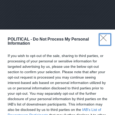
ΕΠΙΛΕΓΟΝΤΑΣ ΑΥΤΟ ΤΟ ΠΛΑΙΣΙΟ, ΕΠΙΒΕΒΑΙΩΝΕΤΕ ΟΤΙ
ΕΧΕΤΕ ΔΙΑΒΑΣΕΙ ΚΑΙ ΑΠΟΔΕΧΕΣΤΕ ΤΟΥΣ ΟΡΟΥΣ ΧΡΗΣΗΣ
ΜΑΣ ΣΧΕΤΙΚΑ ΜΕ ΤΗΝ ΑΠΟΘΗΚΕΥΣΗ ΤΩΝ ΔΕΔΟΜΕΝΩΝ ΠΟΥ
ΥΠΟΒΑΛΛΟΝΤΑΙ ΜΕΣΩ ΑΥΤΗΣ ΤΗΣ ΦΟΡΜΑΣ.
ΣΎΜΦΩΝΑ ΜΕ ΤΟΝ ΚΑΝΟΝΙΣΜΌ ΕΕ 2016/679 ΤΟΥ
ΕΥΡΩΠΑΪΚΟΎ ΚΟΙΝΟΒΟΥΛΊΟΥ {ΓΕΝΙΚΌΣ ΚΑΝΟΝΙΣΜΌΣ
ΠΡΟΣΤΑΣΊΑΣ ΠΡΟΣΩΠΙΚΏΝ ΔΕΔΟΜΈΝΩΝ (GDPR)} ΠΟΥ ΈΧΕΙ
ΤΕΘΕΊ ΣΕ ΙΣΧΎ ΑΠΌ ΤΙΣ 25 ΜΑΪ́ΟΥ 2018, ΚΑΙ ΤΟΥ
Ν.4624/2019 ΠΟΥ ΈΧΕΙ ΤΕΘΕΊ ΣΕ ΙΣΧΎ ΑΠΌ 29/8/2019,
POLITICAL -
Do Not Process My Personal
ΑΠΑΙΤΕΊΤΑΙ Η ΣΥΓΚΑΤΆΘΕΣΉ ΣΑΣ ΓΙΑ ΝΑ ΜΕΤΈΧΕΤΕ ΣΤΗΝ
Information
ΕΠΙΚΟΙΝΩΝΊΑ ΜΕ ΤΗΝ ΠΑΡΟΎΣΑ ΔΙΕΎΘΥΝΣΗ ΗΛΕΚΤΡΟΝΙΚΟΎ
ΤΑΧΥΔΡΟΜΕΊΟΥ Ή ΤΟ ΚΙΝΗΤΌ ΣΑΣ ΤΗΛΈΦΩΝΟ. ΣΕ Π
ΕΡΊΠΤΩΣΗ ΠΟΥ ΔΕΝ ΕΠΙΘΥΜΕΊΤΕ ΝΑ ΛΑΜΒΆΝΕΤΕ Μ
If you wish to opt-out of the sale, sharing to third parties, or
ΗΝΎΜΑΤΑ ΚΑΙ ΕΝΗΜΕΡΏΣΕΙΣ ΑΠΌ ΤΗΝ ΠΑΡΟΎΣΑ Η
ΛΕΚΤΡΟΝΙΚΉ ΔΙΕΎΘΥΝΣΗ Ή/ΚΑΙ ΔΕΝ ΕΠΙΘΥΜΕΊΤΕ ΝΑ ΤΗ
processing of your personal or sensitive information for
ΡΟΎΜΕ ΑΡΧΕΊΟ ΤΗΣ ΔΙΕΎΘΥΝΣΗΣ ΗΛΕΚΤΡΟΝΙΚΟΎ ΤΑ
targeted advertising by us, please use the below opt-out
ΧΥΔΡΟΜΕΊΟΥ Ή ΚΑΙ ΤΟΥ ΑΡΙΘΜΟΎ ΤΟΥ ΚΙΝΗΤΟΎ ΣΑΣ ΤΗΛ
section to confirm your selection. Please note that after your
ΕΦΏΝΟΥ, ΜΠΟΡΕΊΤΕ ΝΑ ΑΣΚΉΣΕΤΕ ΤΑ ΔΙΚΑΙΏΜΑΤΆ ΣΑΣ ΒΆΣ
ΕΓΓΡΑΦΕΙΤΕ ΣΤΟ NEWSLETTER ΜΑΣ ΓΙΑ ΝΑ
ΕΙ ΤΟΥ ΆΡΘΡΟΥ 13,ΠΑΡ.2, ΤΟΥ ΚΑΝΟΝΙΣΜΟΎ ΕΕ 201
opt-out request is processed you may continue seeing
6/679 ΚΑΙ ΝΑ ΔΙΑΓΡΑΦΕΊΤΕ ΚΆΝΟΝΤΑΣ ΚΛΙΚ ΣΤΟ LINK ΠΟΥ
ΛΑΜΒΑΝΕΤΕ ΤΗΝ ΕΦΗΜΕΡΙΔΑ
interest-based ads based on personal information utilized by
ΑΚΟΛΟΥΘΕΊ. ΣΑΣ ΕΝΗΜΕΡΏΝΟΥΜΕ ΕΠΊΣΗΣ ΌΤΙ Η ΔΙΕ
ΕΝΤΕΛΩΣ ΔΩΡΕΑΝ ΣΤΟ EMAIL ΣΑΣ
ΎΘΥΝΣΗ ΗΛΕΚΤΡΟΝΙΚΟΎ ΣΑΣ ΤΑΧΥΔΡΟΜΕΊΟΥ Ή ΤΟ ΚΙΝΗ
us or personal information disclosed to third parties prior to
ΤΌ ΣΑΣ ΤΗΛΈΦΩΝΟ, ΠΑΡΑΜΈΝΟΥΝ ΑΠΌΡΡΗΤΑ ΚΑΙ ΔΕΝ ΓΝΩΣ
your opt-out. You may separately opt-out of the further
ΤΟΠΟΙΟΎΝΤΑΙ ΣΕ ΤΡΊΤΟΥΣ. ΕΆΝ ΛΆΒΑΤΕ ΤΟ ΜΉΝΥΜΑ ΑΥΤΌ
SUBSCRIBE
disclosure of your personal information by third parties on the
ΚΑΤΆ ΛΆΘΟΣ, ΠΑΡΑΚΑΛΟΎΜΕ ΔΕΧΘΕΊΤΕ ΤΙΣ ΑΠΟΛ
ΟΓΊΕΣ ΜΑΣ ΓΙΑ ΤΗΝ ΕΝΌΧΛΗΣΗ.
IAB’s list of downstream participants. This information may
also be disclosed by us to third parties on the
IAB’s List of
ΕΠΙΛΕΓΟΝΤΑΣ ΑΥΤΟ ΤΟ ΠΛΑΙΣΙΟ, ΕΠΙΒΕΒΑΙΩΝΕΤΕ ΟΤΙ ΕΧΕΤΕ
Downstream Participants
that may further disclose it to other