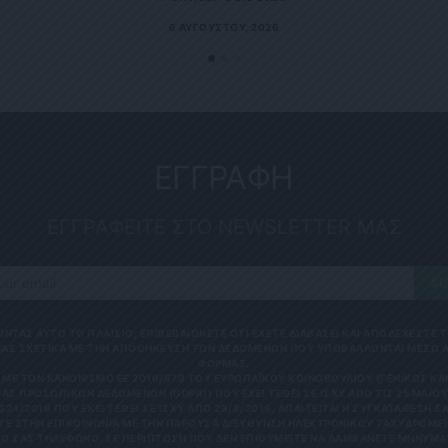
6 ΑΥΓΟΎΣΤΟΥ, 2026
ΕΓΓΡΑΦΗ
ΕΓΓΡΑΦΕΙΤΕ ΣΤΟ NEWSLETTER ΜΑΣ
SU
ΟΝΤΑΣ ΑΥΤΟ ΤΟ ΠΛΑΙΣΙΟ, ΕΠΙΒΕΒΑΙΩΝΕΤΕ ΟΤΙ ΕΧΕΤΕ ΔΙΑΒΑΣΕΙ ΚΑΙ ΑΠΟΔΕΧΕΣΤΕ
ΑΣ ΣΧΕΤΙΚΑ ΜΕ ΤΗΝ ΑΠΟΘΗΚΕΥΣΗ ΤΩΝ ΔΕΔΟΜΕΝΩΝ ΠΟΥ ΥΠΟΒΑΛΛΟΝΤΑΙ ΜΕΣΩ 
ΦΟΡΜΑΣ.
ΜΕ ΤΟΝ ΚΑΝΟΝΙΣΜΌ ΕΕ 2016/679 ΤΟΥ ΕΥΡΩΠΑΪΚΟΎ ΚΟΙΝΟΒΟΥΛΊΟΥ {ΓΕΝΙΚΌΣ Κ
ΑΣ ΠΡΟΣΩΠΙΚΏΝ ΔΕΔΟΜΈΝΩΝ (GDPR)} ΠΟΥ ΈΧΕΙ ΤΕΘΕΊ ΣΕ ΙΣΧΎ ΑΠΌ ΤΙΣ 25 ΜΑΪ́ΟΥ 
624/2019 ΠΟΥ ΈΧΕΙ ΤΕΘΕΊ ΣΕ ΙΣΧΎ ΑΠΌ 29/8/2019, ΑΠΑΙΤΕΊΤΑΙ Η ΣΥΓΚΑΤΆΘΕΣΉ ΣΑ
Ε ΣΤΗΝ ΕΠΙΚΟΙΝΩΝΊΑ ΜΕ ΤΗΝ ΠΑΡΟΎΣΑ ΔΙΕΎΘΥΝΣΗ ΗΛΕΚΤΡΟΝΙΚΟΎ ΤΑΧΥΔΡΟΜΕΊΟ
 ΣΑΣ ΤΗΛΈΦΩΝΟ. ΣΕ ΠΕΡΊΠΤΩΣΗ ΠΟΥ ΔΕΝ ΕΠΙΘΥΜΕΊΤΕ ΝΑ ΛΑΜΒΆΝΕΤΕ ΜΗΝΎΜΑΤΑ