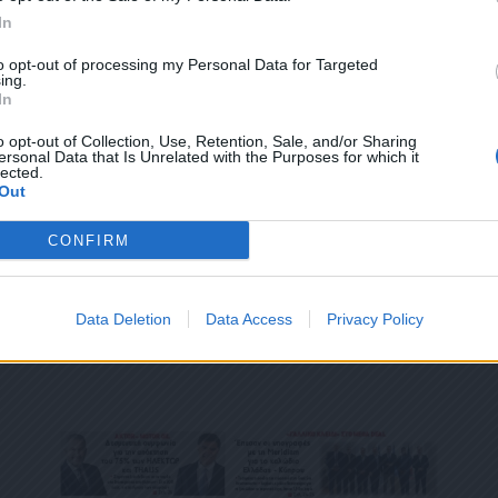
ΕΎΘΥΝΣΗ Ή/ΚΑΙ ΔΕΝ ΕΠΙΘΥΜΕΊΤΕ ΝΑ ΤΗΡΟΎΜΕ ΑΡΧΕΊΟ ΤΗΣ ΔΙΕΎΘΥΝΣΗΣ ΗΛΕΚΤΡΟΝ
In
ΚΑΙ ΤΟΥ ΑΡΙΘΜΟΎ ΤΟΥ ΚΙΝΗΤΟΎ ΣΑΣ ΤΗΛΕΦΏΝΟΥ, ΜΠΟΡΕΊΤΕ ΝΑ ΑΣΚΉΣΕΤΕ ΤΑ ΔΙΚ
ΟΥ 13,ΠΑΡ.2, ΤΟΥ ΚΑΝΟΝΙΣΜΟΎ ΕΕ 2016/679 ΚΑΙ ΝΑ ΔΙΑΓΡΑΦΕΊΤΕ ΚΆΝΟΝΤΑΣ ΚΛΙΚ
to opt-out of processing my Personal Data for Targeted
Σ ΕΝΗΜΕΡΏΝΟΥΜΕ ΕΠΊΣΗΣ ΌΤΙ Η ΔΙΕΎΘΥΝΣΗ ΗΛΕΚΤΡΟΝΙΚΟΎ ΣΑΣ ΤΑΧΥΔΡΟΜΕΊΟΥ 
ing.
ΝΟ, ΠΑΡΑΜΈΝΟΥΝ ΑΠΌΡΡΗΤΑ ΚΑΙ ΔΕΝ ΓΝΩΣΤΟΠΟΙΟΎΝΤΑΙ ΣΕ ΤΡΊΤΟΥΣ. ΕΆΝ ΛΆΒΑΤ
ΤΙ ΕΧΕΤΕ ΔΙΑΒΑΣΕΙ ΚΑΙ ΑΠΟΔΕΧΕΣΤΕ ΤΟΥΣ ΟΡΟΥΣ ΧΡΗΣΗΣ ΜΑΣ ΣΧΕΤΙΚΑ ΜΕ ΤΗΝ
In
ΛΆΘΟΣ, ΠΑΡΑΚΑΛΟΎΜΕ ΔΕΧΘΕΊΤΕ ΤΙΣ ΑΠΟΛΟΓΊΕΣ ΜΑΣ ΓΙΑ ΤΗΝ ΕΝΌΧΛΗΣΗ.
ΟΎ ΚΟΙΝΟΒΟΥΛΊΟΥ {ΓΕΝΙΚΌΣ ΚΑΝΟΝΙΣΜΌΣ ΠΡΟΣΤΑΣΊΑΣ ΠΡΟΣΩΠΙΚΏΝ ΔΕΔΟΜΈΝΩΝ (
ΠΌ 29/8/2019, ΑΠΑΙΤΕΊΤΑΙ Η ΣΥΓΚΑΤΆΘΕΣΉ ΣΑΣ ΓΙΑ ΝΑ ΜΕΤΈΧΕΤΕ ΣΤΗΝ ΕΠΙΚΟΙΝΩ
o opt-out of Collection, Use, Retention, Sale, and/or Sharing
ΩΣΗ ΠΟΥ ΔΕΝ ΕΠΙΘΥΜΕΊΤΕ ΝΑ ΛΑΜΒΆΝΕΤΕ ΜΗΝΎΜΑΤΑ ΚΑΙ ΕΝΗΜΕΡΏΣΕΙΣ ΑΠΌ ΤΗΝ Π
ersonal Data that Is Unrelated with the Purposes for which it
lected.
ΝΙΚΟΎ ΤΑΧΥΔΡΟΜΕΊΟΥ Ή ΚΑΙ ΤΟΥ ΑΡΙΘΜΟΎ ΤΟΥ ΚΙΝΗΤΟΎ ΣΑΣ ΤΗΛΕΦΏΝΟΥ, ΜΠΟΡΕ
ΙΑΓΡΑΦΕΊΤΕ ΚΆΝΟΝΤΑΣ ΚΛΙΚ ΣΤΟ LINK ΠΟΥ ΑΚΟΛΟΥΘΕΊ. ΣΑΣ ΕΝΗΜΕΡΏΝΟΥΜΕ ΕΠΊΣΗ
Out
ΠΌΡΡΗΤΑ ΚΑΙ ΔΕΝ ΓΝΩΣΤΟΠΟΙΟΎΝΤΑΙ ΣΕ ΤΡΊΤΟΥΣ. ΕΆΝ ΛΆΒΑΤΕ ΤΟ ΜΉΝΥΜΑ ΑΥΤΌ
CONFIRM
Data Deletion
Data Access
Privacy Policy