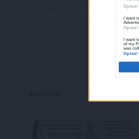
ΛΕΚΤΡΟΝΙΚΉ ΔΙ
Opted 
ΧΥΔΡΟΜΕΊΟΥ Ή 
ΒΆΣΕΙ ΤΟΥ ΆΡΘΡ
I want 
ΑΚΟΛΟΥΘΕΊ. ΣΑ
Advertis
ΤΌ ΣΑΣ ΤΗΛΈΦΩ
ΕΠΙΛΕΓΟΝΤΑΣ ΑΥΤΟ ΤΟ ΠΛΑΙΣΙΟ, ΕΠΙΒΕΒΑΙΩΝΕΤΕ Ο
Opted 
ΜΑ ΑΥΤΌ ΚΑΤΆ 
ΑΥΤΗΣ ΤΗΣ ΦΟΡΜΑΣ.
ΣΎΜΦΩΝΑ ΜΕ ΤΟΝ ΚΑΝΟΝΙΣΜΌ ΕΕ 2016/679 ΤΟΥ ΕΥΡΩΠΑΪΚ
2018, ΚΑΙ ΤΟΥ Ν.4624/2019 ΠΟΥ ΈΧΕΙ ΤΕΘΕΊ ΣΕ ΙΣΧΎ Α
I want t
ΤΑΧΥΔΡΟΜΕΊΟΥ Ή ΤΟ ΚΙΝΗΤΌ ΣΑΣ ΤΗΛΈΦΩΝΟ. ΣΕ ΠΕΡΊΠΤ
of my P
was col
ΙΘΥΜΕΊΤΕ ΝΑ ΤΗΡΟΎΜΕ ΑΡΧΕΊΟ ΤΗΣ ΔΙΕΎΘΥΝΣΗΣ ΗΛΕΚΤΡΟ
ΡΟΥ 13,ΠΑΡ.2, ΤΟΥ ΚΑΝΟΝΙΣΜΟΎ ΕΕ 2016/679 ΚΑΙ ΝΑ Δ
Opted 
ΥΔΡΟΜΕΊΟΥ Ή ΤΟ ΚΙΝΗΤΌ ΣΑΣ ΤΗΛΈΦΩΝΟ, ΠΑΡΑΜΈΝΟΥΝ Α
ΟΓΊΕΣ ΜΑΣ ΓΙΑ ΤΗΝ ΕΝΌΧΛΗΣΗ.
ΔΕΊΤΕ ΕΠΊΣΗΣ...