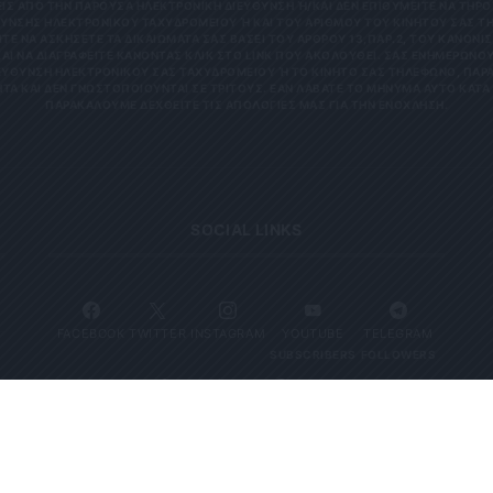
 ΑΠΌ ΤΗΝ ΠΑΡΟΎΣΑ ΗΛΕΚΤΡΟΝΙΚΉ ΔΙΕΎΘΥΝΣΗ Ή/ΚΑΙ ΔΕΝ ΕΠΙΘΥΜΕΊΤΕ ΝΑ ΤΗΡΟΎΜ
ΝΣΗΣ ΗΛΕΚΤΡΟΝΙΚΟΎ ΤΑΧΥΔΡΟΜΕΊΟΥ Ή ΚΑΙ ΤΟΥ ΑΡΙΘΜΟΎ ΤΟΥ ΚΙΝΗΤΟΎ ΣΑΣ ΤΗΛΕΦ
ΝΑ ΑΣΚΉΣΕΤΕ ΤΑ ΔΙΚΑΙΏΜΑΤΆ ΣΑΣ ΒΆΣΕΙ ΤΟΥ ΆΡΘΡΟΥ 13,ΠΑΡ.2, ΤΟΥ ΚΑΝΟΝΙΣΜΟΎ
 ΝΑ ΔΙΑΓΡΑΦΕΊΤΕ ΚΆΝΟΝΤΑΣ ΚΛΙΚ ΣΤΟ LINK ΠΟΥ ΑΚΟΛΟΥΘΕΊ. ΣΑΣ ΕΝΗΜΕΡΏΝΟΥΜΕ 
ΥΝΣΗ ΗΛΕΚΤΡΟΝΙΚΟΎ ΣΑΣ ΤΑΧΥΔΡΟΜΕΊΟΥ Ή ΤΟ ΚΙΝΗΤΌ ΣΑΣ ΤΗΛΈΦΩΝΟ, ΠΑΡΑΜΈΝ
ΑΙ ΔΕΝ ΓΝΩΣΤΟΠΟΙΟΎΝΤΑΙ ΣΕ ΤΡΊΤΟΥΣ. ΕΆΝ ΛΆΒΑΤΕ ΤΟ ΜΉΝΥΜΑ ΑΥΤΌ ΚΑΤΆ ΛΆΘΟ
ΚΑΛΟΎΜΕ ΔΕΧΘΕΊΤΕ ΤΙΣ ΑΠΟΛΟΓΊΕΣ ΜΑΣ ΓΙΑ ΤΗΝ ΕΝΌΧΛΗΣΗ.
SOCIAL LINKS
FACEBOOK
TWITTER
INSTAGRAM
YOUTUBE
TELEGRAM
SUBSCRIBERS
FOLLOWERS
LINKEDIN
VIBER
WHATSAPP
MAIL