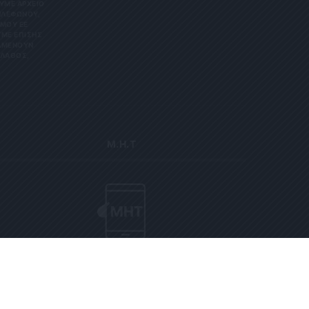
Ε ΑΡΧΕΊΟ ΤΗ
ΏΝΟΥ, ΜΠΟ
 ΕΕ 201
ΕΠΊΣΗΣ ΌΤΙ
ΟΥΝ ΑΠΌΡ
Σ, ΠΑΡΑ
Μ.Η.Τ
Μοναδικός αριθμός Μ.Η.Τ 252176