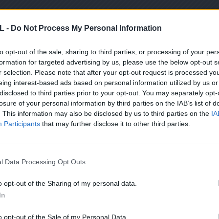
L -
Do Not Process My Personal Information
to opt-out of the sale, sharing to third parties, or processing of your per
ΕΦΗΜΕΡΊΔΑ
formation for targeted advertising by us, please use the below opt-out s
Political 10.07.21
r selection. Please note that after your opt-out request is processed y
eing interest-based ads based on personal information utilized by us or
10 ΙΟΥΛΊΟΥ, 2021
disclosed to third parties prior to your opt-out. You may separately opt-
losure of your personal information by third parties on the IAB’s list of
ΔΕΊΤΕ ΠΕΡΙΣΣΌΤΕΡΑ
. This information may also be disclosed by us to third parties on the
IA
ΕΙΤΕ ΣΤΟ NEWSLETTER ΜΑΣ ΓΙΑ ΝΑ ΛΑΜΒΑΝΕΤΕ ΤΗΝ ΕΦ
Participants
that may further disclose it to other third parties.
ΕΝΤΕΛΩΣ ΔΩΡΕΑΝ ΣΤΟ EMAIL ΣΑΣ
l Data Processing Opt Outs
Σ ΑΥΤΟ ΤΟ ΠΛΑΙΣΙΟ, ΕΠΙΒΕΒΑΙΩΝΕΤΕ ΟΤΙ ΕΧΕΤΕ ΔΙΑΒΑΣΕΙ ΚΑΙ ΑΠΟΔΕΧΕΣΤΕ ΤΟΥ
Ε ΤΗΝ ΑΠΟΘΗΚΕΥΣΗ ΤΩΝ ΔΕΔΟΜΕΝΩΝ ΠΟΥ ΥΠΟΒΑΛΛΟΝΤΑΙ ΜΕΣΩ ΑΥΤΗΣ ΤΗΣ ΦΟ
o opt-out of the Sharing of my personal data.
Ν ΚΑΝΟΝΙΣΜΌ ΕΕ 2016/679 ΤΟΥ ΕΥΡΩΠΑΪΚΟΎ ΚΟΙΝΟΒΟΥΛΊΟΥ {ΓΕΝΙΚΌΣ ΚΑΝΟΝΙ
In
ΣΩΠΙΚΏΝ ΔΕΔΟΜΈΝΩΝ (GDPR)} ΠΟΥ ΈΧΕΙ ΤΕΘΕΊ ΣΕ ΙΣΧΎ ΑΠΌ ΤΙΣ 25 ΜΑΪ́ΟΥ 2018,
 ΜΑΣ
Υ ΈΧΕΙ ΤΕΘΕΊ ΣΕ ΙΣΧΎ ΑΠΌ 29/8/2019, ΑΠΑΙΤΕΊΤΑΙ Η ΣΥΓΚΑΤΆΘΕΣΉ ΣΑΣ ΓΙΑ ΝΑ Μ
Ε ΤΗΝ ΠΑΡΟΎΣΑ ΔΙΕΎΘΥΝΣΗ ΗΛΕΚΤΡΟΝΙΚΟΎ ΤΑΧΥΔΡΟΜΕΊΟΥ Ή ΤΟ ΚΙΝΗΤΌ ΣΑΣ ΤΗΛΈ
o opt-out of the Sale of my Personal Data.
ΔΕΝ ΕΠΙΘΥΜΕΊΤΕ ΝΑ ΛΑΜΒΆΝΕΤΕ ΜΗΝΎΜΑΤΑ ΚΑΙ ΕΝΗΜΕΡΏΣΕΙΣ ΑΠΌ ΤΗΝ ΠΑΡΟΎΣΑ