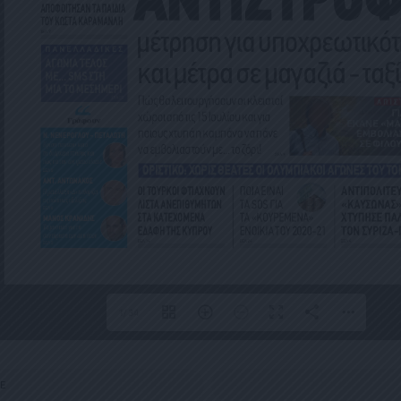
1/34
E