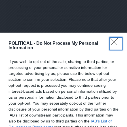
ΕΠΙΛΕΓΟΝΤΑΣ ΑΥΤΟ ΤΟ ΠΛΑΙΣΙΟ, ΕΠΙΒΕΒΑΙΩΝΕΤΕ ΟΤΙ
ΕΧΕΤΕ ΔΙΑΒΑΣΕΙ ΚΑΙ ΑΠΟΔΕΧΕΣΤΕ ΤΟΥΣ ΟΡΟΥΣ ΧΡΗΣΗΣ
ΜΑΣ ΣΧΕΤΙΚΑ ΜΕ ΤΗΝ ΑΠΟΘΗΚΕΥΣΗ ΤΩΝ ΔΕΔΟΜΕΝΩΝ ΠΟΥ
ΥΠΟΒΑΛΛΟΝΤΑΙ ΜΕΣΩ ΑΥΤΗΣ ΤΗΣ ΦΟΡΜΑΣ.
ΣΎΜΦΩΝΑ ΜΕ ΤΟΝ ΚΑΝΟΝΙΣΜΌ ΕΕ 2016/679 ΤΟΥ
ΕΥΡΩΠΑΪΚΟΎ ΚΟΙΝΟΒΟΥΛΊΟΥ {ΓΕΝΙΚΌΣ ΚΑΝΟΝΙΣΜΌΣ
ΠΡΟΣΤΑΣΊΑΣ ΠΡΟΣΩΠΙΚΏΝ ΔΕΔΟΜΈΝΩΝ (GDPR)} ΠΟΥ ΈΧΕΙ
ΤΕΘΕΊ ΣΕ ΙΣΧΎ ΑΠΌ ΤΙΣ 25 ΜΑΪ́ΟΥ 2018, ΚΑΙ ΤΟΥ
Ν.4624/2019 ΠΟΥ ΈΧΕΙ ΤΕΘΕΊ ΣΕ ΙΣΧΎ ΑΠΌ 29/8/2019,
POLITICAL -
Do Not Process My Personal
ΑΠΑΙΤΕΊΤΑΙ Η ΣΥΓΚΑΤΆΘΕΣΉ ΣΑΣ ΓΙΑ ΝΑ ΜΕΤΈΧΕΤΕ ΣΤΗΝ
Information
ΕΠΙΚΟΙΝΩΝΊΑ ΜΕ ΤΗΝ ΠΑΡΟΎΣΑ ΔΙΕΎΘΥΝΣΗ ΗΛΕΚΤΡΟΝΙΚΟΎ
ΤΑΧΥΔΡΟΜΕΊΟΥ Ή ΤΟ ΚΙΝΗΤΌ ΣΑΣ ΤΗΛΈΦΩΝΟ. ΣΕ Π
ΕΡΊΠΤΩΣΗ ΠΟΥ ΔΕΝ ΕΠΙΘΥΜΕΊΤΕ ΝΑ ΛΑΜΒΆΝΕΤΕ Μ
If you wish to opt-out of the sale, sharing to third parties, or
ΗΝΎΜΑΤΑ ΚΑΙ ΕΝΗΜΕΡΏΣΕΙΣ ΑΠΌ ΤΗΝ ΠΑΡΟΎΣΑ Η
ΛΕΚΤΡΟΝΙΚΉ ΔΙΕΎΘΥΝΣΗ Ή/ΚΑΙ ΔΕΝ ΕΠΙΘΥΜΕΊΤΕ ΝΑ ΤΗ
processing of your personal or sensitive information for
ΡΟΎΜΕ ΑΡΧΕΊΟ ΤΗΣ ΔΙΕΎΘΥΝΣΗΣ ΗΛΕΚΤΡΟΝΙΚΟΎ ΤΑ
targeted advertising by us, please use the below opt-out
ΧΥΔΡΟΜΕΊΟΥ Ή ΚΑΙ ΤΟΥ ΑΡΙΘΜΟΎ ΤΟΥ ΚΙΝΗΤΟΎ ΣΑΣ ΤΗΛ
section to confirm your selection. Please note that after your
ΕΦΏΝΟΥ, ΜΠΟΡΕΊΤΕ ΝΑ ΑΣΚΉΣΕΤΕ ΤΑ ΔΙΚΑΙΏΜΑΤΆ ΣΑΣ ΒΆΣ
ΕΓΓΡΑΦΕΙΤΕ ΣΤΟ NEWSLETTER ΜΑΣ ΓΙΑ ΝΑ
ΕΙ ΤΟΥ ΆΡΘΡΟΥ 13,ΠΑΡ.2, ΤΟΥ ΚΑΝΟΝΙΣΜΟΎ ΕΕ 201
opt-out request is processed you may continue seeing
6/679 ΚΑΙ ΝΑ ΔΙΑΓΡΑΦΕΊΤΕ ΚΆΝΟΝΤΑΣ ΚΛΙΚ ΣΤΟ LINK ΠΟΥ
ΛΑΜΒΑΝΕΤΕ ΤΗΝ ΕΦΗΜΕΡΙΔΑ
interest-based ads based on personal information utilized by
ΑΚΟΛΟΥΘΕΊ. ΣΑΣ ΕΝΗΜΕΡΏΝΟΥΜΕ ΕΠΊΣΗΣ ΌΤΙ Η ΔΙΕ
ΕΝΤΕΛΩΣ ΔΩΡΕΑΝ ΣΤΟ EMAIL ΣΑΣ
ΎΘΥΝΣΗ ΗΛΕΚΤΡΟΝΙΚΟΎ ΣΑΣ ΤΑΧΥΔΡΟΜΕΊΟΥ Ή ΤΟ ΚΙΝΗ
us or personal information disclosed to third parties prior to
ΤΌ ΣΑΣ ΤΗΛΈΦΩΝΟ, ΠΑΡΑΜΈΝΟΥΝ ΑΠΌΡΡΗΤΑ ΚΑΙ ΔΕΝ ΓΝΩΣ
your opt-out. You may separately opt-out of the further
ΤΟΠΟΙΟΎΝΤΑΙ ΣΕ ΤΡΊΤΟΥΣ. ΕΆΝ ΛΆΒΑΤΕ ΤΟ ΜΉΝΥΜΑ ΑΥΤΌ
SUBSCRIBE
disclosure of your personal information by third parties on the
ΚΑΤΆ ΛΆΘΟΣ, ΠΑΡΑΚΑΛΟΎΜΕ ΔΕΧΘΕΊΤΕ ΤΙΣ ΑΠΟΛ
ΟΓΊΕΣ ΜΑΣ ΓΙΑ ΤΗΝ ΕΝΌΧΛΗΣΗ.
IAB’s list of downstream participants. This information may
also be disclosed by us to third parties on the
IAB’s List of
ΕΠΙΛΕΓΟΝΤΑΣ ΑΥΤΟ ΤΟ ΠΛΑΙΣΙΟ, ΕΠΙΒΕΒΑΙΩΝΕΤΕ ΟΤΙ ΕΧΕΤΕ
Downstream Participants
that may further disclose it to other