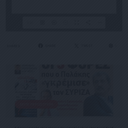
1/38
1
SHARE
TWEET
SHARES
1
ΕΦΗΜΕΡΊΔΑ
Political 09.11.23
9 ΝΟΕΜΒΡΊΟΥ, 2023
ΔΕΊΤΕ ΠΕΡΙΣΣΌΤΕΡΑ