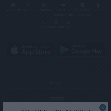
FACEBOOK
TWITTER
INSTAGRAM
YOUTUBE
TELEGRAM
LINKEDIN
SUBSCRIBERS
FOLLOWERS
VIBER
WHATSAPP
MAIL
Μ.Η.Τ