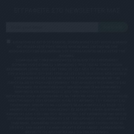
ΕΓΓΡΑΦΕΙΤΕ ΣΤΟ NEWSLETTER ΜΑΣ
SUBSCRIBE
ΕΠΙΛΕΓΟΝΤΑΣ ΑΥΤΟ ΤΟ ΠΛΑΙΣΙΟ, ΕΠΙΒΕΒΑΙΩΝΕΤΕ ΟΤΙ ΕΧΕΤΕ ΔΙΑΒΑΣΕΙ
ΚΑΙ ΑΠΟΔΕΧΕΣΤΕ ΤΟΥΣ ΟΡΟΥΣ ΧΡΗΣΗΣ ΜΑΣ ΣΧΕΤΙΚΑ ΜΕ ΤΗΝ
ΑΠΟΘΗΚΕΥΣΗ ΤΩΝ ΔΕΔΟΜΕΝΩΝ ΠΟΥ ΥΠΟΒΑΛΛΟΝΤΑΙ ΜΕΣΩ ΑΥΤΗΣ ΤΗΣ
ΦΟΡΜΑΣ.
ΣΎΜΦΩΝΑ ΜΕ ΤΟΝ ΚΑΝΟΝΙΣΜΌ ΕΕ 2016/679 ΤΟΥ ΕΥΡΩΠΑΪΚΟΎ
ΚΟΙΝΟΒΟΥΛΊΟΥ {ΓΕΝΙΚΌΣ ΚΑΝΟΝΙΣΜΌΣ ΠΡΟΣΤΑΣΊΑΣ ΠΡΟΣΩΠΙΚΏΝ
ΔΕΔΟΜΈΝΩΝ (GDPR)} ΠΟΥ ΈΧΕΙ ΤΕΘΕΊ ΣΕ ΙΣΧΎ ΑΠΌ ΤΙΣ 25 ΜΑΪ́ΟΥ 2018, ΚΑΙ
ΤΟΥ Ν.4624/2019 ΠΟΥ ΈΧΕΙ ΤΕΘΕΊ ΣΕ ΙΣΧΎ ΑΠΌ 29/8/2019, ΑΠΑΙΤΕΊΤΑΙ Η
ΣΥΓΚΑΤΆΘΕΣΉ ΣΑΣ ΓΙΑ ΝΑ ΜΕΤΈΧΕΤΕ ΣΤΗΝ ΕΠΙΚΟΙΝΩΝΊΑ ΜΕ ΤΗΝ
ΠΑΡΟΎΣΑ ΔΙΕΎΘΥΝΣΗ ΗΛΕΚΤΡΟΝΙΚΟΎ ΤΑΧΥΔΡΟΜΕΊΟΥ Ή ΤΟ ΚΙΝΗΤΌ ΣΑΣ Τ
ΗΛΈΦΩΝΟ. ΣΕ ΠΕΡΊΠΤΩΣΗ ΠΟΥ ΔΕΝ ΕΠΙΘΥΜΕΊΤΕ ΝΑ ΛΑΜΒΆΝΕΤΕ Μ
ΗΝΎΜΑΤΑ ΚΑΙ ΕΝΗΜΕΡΏΣΕΙΣ ΑΠΌ ΤΗΝ ΠΑΡΟΎΣΑ ΗΛΕΚΤΡΟΝΙΚΉ Δ
ΙΕΎΘΥΝΣΗ Ή/ΚΑΙ ΔΕΝ ΕΠΙΘΥΜΕΊΤΕ ΝΑ ΤΗΡΟΎΜΕ ΑΡΧΕΊΟ ΤΗΣ ΔΙΕΎΘΥΝΣΗΣ ΗΛ
ΕΚΤΡΟΝΙΚΟΎ ΤΑΧΥΔΡΟΜΕΊΟΥ Ή ΚΑΙ ΤΟΥ ΑΡΙΘΜΟΎ ΤΟΥ ΚΙΝΗΤΟΎ ΣΑΣ ΤΗΛ
ΕΦΏΝΟΥ, ΜΠΟΡΕΊΤΕ ΝΑ ΑΣΚΉΣΕΤΕ ΤΑ ΔΙΚΑΙΏΜΑΤΆ ΣΑΣ ΒΆΣΕΙ ΤΟΥ ΆΡΘ
ΡΟΥ 13,ΠΑΡ.2, ΤΟΥ ΚΑΝΟΝΙΣΜΟΎ ΕΕ 2016/679 ΚΑΙ ΝΑ ΔΙΑΓΡΑΦΕΊΤΕ ΚΆΝ
ΟΝΤΑΣ ΚΛΙΚ ΣΤΟ LINK ΠΟΥ ΑΚΟΛΟΥΘΕΊ. ΣΑΣ ΕΝΗΜΕΡΏΝΟΥΜΕ ΕΠΊΣΗΣ ΌΤΙ
Η ΔΙΕΎΘΥΝΣΗ ΗΛΕΚΤΡΟΝΙΚΟΎ ΣΑΣ ΤΑΧΥΔΡΟΜΕΊΟΥ Ή ΤΟ ΚΙΝΗΤΌ ΣΑΣ ΤΗΛΈ
ΦΩΝΟ, ΠΑΡΑΜΈΝΟΥΝ ΑΠΌΡΡΗΤΑ ΚΑΙ ΔΕΝ ΓΝΩΣΤΟΠΟΙΟΎΝΤΑΙ ΣΕ ΤΡΊΤ
ΟΥΣ. ΕΆΝ ΛΆΒΑΤΕ ΤΟ ΜΉΝΥΜΑ ΑΥΤΌ ΚΑΤΆ ΛΆΘΟΣ, ΠΑΡΑΚΑΛΟΎΜΕ ΔΕΧΘ
ΕΊΤΕ ΤΙΣ ΑΠΟΛΟΓΊΕΣ ΜΑΣ ΓΙΑ ΤΗΝ ΕΝΌΧΛΗΣΗ.