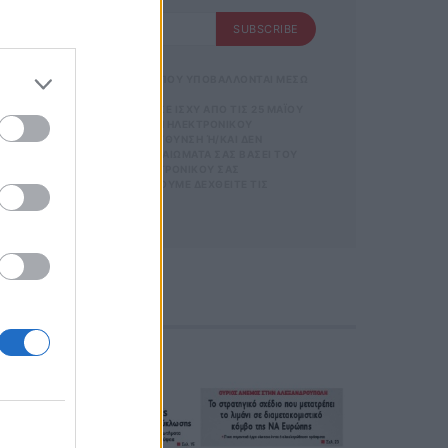
SUBSCRIBE
SUBSCRIBE
 ΑΠΟΘΗΚΕΥΣΗ ΤΩΝ ΔΕΔΟΜΕΝΩΝ ΠΟΥ ΥΠΟΒΑΛΛΟΝΤΑΙ ΜΕΣΩ
GDPR)} ΠΟΥ ΈΧΕΙ ΤΕΘΕΊ ΣΕ ΙΣΧΎ ΑΠΌ ΤΙΣ 25 ΜΑΪ́ΟΥ
Σ ΟΡΟΥΣ ΧΡΗΣΗΣ
ΝΊΑ ΜΕ ΤΗΝ ΠΑΡΟΎΣΑ ΔΙΕΎΘΥΝΣΗ ΗΛΕΚΤΡΟΝΙΚΟΎ
ΡΜΑΣ.
ΑΡΟΎΣΑ ΗΛΕΚΤΡΟΝΙΚΉ ΔΙΕΎΘΥΝΣΗ Ή/ΚΑΙ ΔΕΝ ΕΠ
ΣΜΌΣ
ΊΤΕ ΝΑ ΑΣΚΉΣΕΤΕ ΤΑ ΔΙΚΑΙΏΜΑΤΆ ΣΑΣ ΒΆΣΕΙ ΤΟΥ ΆΡΘ
 ΚΑΙ ΤΟΥ
Σ ΌΤΙ Η ΔΙΕΎΘΥΝΣΗ ΗΛΕΚΤΡΟΝΙΚΟΎ ΣΑΣ ΤΑΧ
ΕΤΈΧΕΤΕ ΣΤΗΝ
 ΚΑΤΆ ΛΆΘΟΣ, ΠΑΡΑΚΑΛΟΎΜΕ ΔΕΧΘΕΊΤΕ ΤΙΣ ΑΠΟΛ
ΦΩΝΟ. ΣΕ Π
 Η
ΙΚΟΎ ΤΑ
ΑΙΏΜΑΤΆ ΣΑΣ
 ΣΤΟ LINK ΠΟΥ
Ή ΤΟ ΚΙΝΗ
Ε ΤΟ ΜΉΝΥ