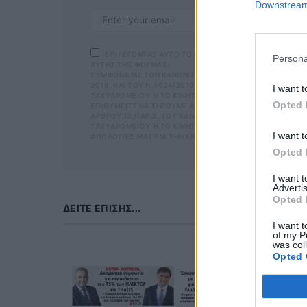
Downstream 
ΕΠΙΛΕΓΟΝΤΑΣ ΑΥΤΟ ΤΟ ΠΛΑΙΣΙΟ, ΕΠΙΒΕΒΑΙΩΝΕΤΕ Ο
Persona
ΑΥΤΗΣ ΤΗΣ ΦΟΡΜΑΣ.
ΣΎΜΦΩΝΑ ΜΕ ΤΟΝ ΚΑΝΟΝΙΣΜΌ ΕΕ 2016/679 ΤΟΥ ΕΥΡΩΠΑΪΚ
ΕΠΙΛΕΓΟΝΤΑ
2018, ΚΑΙ ΤΟΥ Ν.4624/2019 ΠΟΥ ΈΧΕΙ ΤΕΘΕΊ ΣΕ ΙΣΧΎ Α
ΜΑΣ ΣΧΕΤΙΚΑ Μ
I want t
ΤΑΧΥΔΡΟΜΕΊΟΥ Ή ΤΟ ΚΙΝΗΤΌ ΣΑΣ ΤΗΛΈΦΩΝΟ. ΣΕ ΠΕΡΊΠΤ
ΣΎΜΦΩΝΑ ΜΕ ΤΟ
Opted 
ΙΘΥΜΕΊΤΕ ΝΑ ΤΗΡΟΎΜΕ ΑΡΧΕΊΟ ΤΗΣ ΔΙΕΎΘΥΝΣΗΣ ΗΛΕΚΤΡΟ
ΠΡΟΣΤΑΣΊΑΣ ΠΡΟ
ΡΟΥ 13,ΠΑΡ.2, ΤΟΥ ΚΑΝΟΝΙΣΜΟΎ ΕΕ 2016/679 ΚΑΙ ΝΑ Δ
Ν.4624/2019 ΠΟ
ΥΔΡΟΜΕΊΟΥ Ή ΤΟ ΚΙΝΗΤΌ ΣΑΣ ΤΗΛΈΦΩΝΟ, ΠΑΡΑΜΈΝΟΥΝ Α
ΕΠΙΚΟΙΝΩΝΊΑ Μ
I want t
ΟΓΊΕΣ ΜΑΣ ΓΙΑ ΤΗΝ ΕΝΌΧΛΗΣΗ.
ΕΡΊΠΤΩΣΗ ΠΟΥ 
ΛΕΚΤΡΟΝΙΚΉ ΔΙ
Opted 
ΧΥΔΡΟΜΕΊΟΥ Ή 
ΒΆΣΕΙ ΤΟΥ ΆΡΘΡ
I want 
ΑΚΟΛΟΥΘΕΊ. ΣΑ
Advertis
ΤΌ ΣΑΣ ΤΗΛΈΦΩ
Opted 
ΜΑ ΑΥΤΌ ΚΑΤΆ 
ΔΕΊΤΕ ΕΠΊΣΗΣ...
I want t
of my P
was col
Opted 