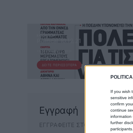
ΕΦΗΜΕΡΊΔΑ
Political 10.12.21
10 ΔΕΚΕΜΒΡΊΟΥ, 2021
ΔΕΊΤΕ ΠΕΡΙΣΣΌΤΕΡΑ
POLITICA
If you wish 
sensitive in
confirm you
Εγγραφή
continue se
information 
further disc
ΕΓΓΡΑΦΕΙΤΕ ΣΤΟ NEWSLETTER
participants
ΕΓΓΡΑΦ