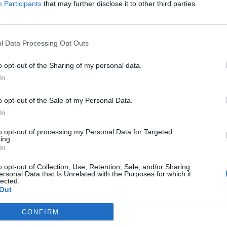
Participants
that may further disclose it to other third parties.
ΕΝΤΕΛΩΣ ΔΩΡΕΑΝ ΣΤΟ EMAIL ΣΑΣ
ΤΙ ΕΧΕΤΕ ΔΙΑΒΑΣΕΙ ΚΑΙ ΑΠΟΔΕΧΕΣΤΕ ΤΟΥΣ ΟΡΟΥΣ ΧΡΗΣΗΣ ΜΑΣ ΣΧΕΤΙΚΑ ΜΕ ΤΗΝ
l Data Processing Opt Outs
ΟΎ ΚΟΙΝΟΒΟΥΛΊΟΥ {ΓΕΝΙΚΌΣ ΚΑΝΟΝΙΣΜΌΣ ΠΡΟΣΤΑΣΊΑΣ ΠΡΟΣΩΠΙΚΏΝ ΔΕΔΟΜΈΝΩΝ (
Σ ΑΥΤΟ ΤΟ ΠΛΑΙΣΙΟ, ΕΠΙΒΕΒΑΙΩΝΕΤΕ ΟΤΙ ΕΧΕΤΕ ΔΙΑΒΑΣΕΙ ΚΑΙ ΑΠΟΔΕΧΕΣΤΕ ΤΟΥ
ΠΌ 29/8/2019, ΑΠΑΙΤΕΊΤΑΙ Η ΣΥΓΚΑΤΆΘΕΣΉ ΣΑΣ ΓΙΑ ΝΑ ΜΕΤΈΧΕΤΕ ΣΤΗΝ ΕΠΙΚΟΙΝΩ
Ε ΤΗΝ ΑΠΟΘΗΚΕΥΣΗ ΤΩΝ ΔΕΔΟΜΕΝΩΝ ΠΟΥ ΥΠΟΒΑΛΛΟΝΤΑΙ ΜΕΣΩ ΑΥΤΗΣ ΤΗΣ ΦΟ
o opt-out of the Sharing of my personal data.
ΩΣΗ ΠΟΥ ΔΕΝ ΕΠΙΘΥΜΕΊΤΕ ΝΑ ΛΑΜΒΆΝΕΤΕ ΜΗΝΎΜΑΤΑ ΚΑΙ ΕΝΗΜΕΡΏΣΕΙΣ ΑΠΌ ΤΗΝ Π
Ν ΚΑΝΟΝΙΣΜΌ ΕΕ 2016/679 ΤΟΥ ΕΥΡΩΠΑΪΚΟΎ ΚΟΙΝΟΒΟΥΛΊΟΥ {ΓΕΝΙΚΌΣ ΚΑΝΟΝΙ
In
ΝΙΚΟΎ ΤΑΧΥΔΡΟΜΕΊΟΥ Ή ΚΑΙ ΤΟΥ ΑΡΙΘΜΟΎ ΤΟΥ ΚΙΝΗΤΟΎ ΣΑΣ ΤΗΛΕΦΏΝΟΥ, ΜΠΟΡΕ
ΣΩΠΙΚΏΝ ΔΕΔΟΜΈΝΩΝ (GDPR)} ΠΟΥ ΈΧΕΙ ΤΕΘΕΊ ΣΕ ΙΣΧΎ ΑΠΌ ΤΙΣ 25 ΜΑΪ́ΟΥ 2018,
ΙΑΓΡΑΦΕΊΤΕ ΚΆΝΟΝΤΑΣ ΚΛΙΚ ΣΤΟ LINK ΠΟΥ ΑΚΟΛΟΥΘΕΊ. ΣΑΣ ΕΝΗΜΕΡΏΝΟΥΜΕ ΕΠΊΣΗ
Υ ΈΧΕΙ ΤΕΘΕΊ ΣΕ ΙΣΧΎ ΑΠΌ 29/8/2019, ΑΠΑΙΤΕΊΤΑΙ Η ΣΥΓΚΑΤΆΘΕΣΉ ΣΑΣ ΓΙΑ ΝΑ Μ
ΠΌΡΡΗΤΑ ΚΑΙ ΔΕΝ ΓΝΩΣΤΟΠΟΙΟΎΝΤΑΙ ΣΕ ΤΡΊΤΟΥΣ. ΕΆΝ ΛΆΒΑΤΕ ΤΟ ΜΉΝΥΜΑ ΑΥΤΌ
Ε ΤΗΝ ΠΑΡΟΎΣΑ ΔΙΕΎΘΥΝΣΗ ΗΛΕΚΤΡΟΝΙΚΟΎ ΤΑΧΥΔΡΟΜΕΊΟΥ Ή ΤΟ ΚΙΝΗΤΌ ΣΑΣ ΤΗΛΈ
o opt-out of the Sale of my Personal Data.
ΔΕΝ ΕΠΙΘΥΜΕΊΤΕ ΝΑ ΛΑΜΒΆΝΕΤΕ ΜΗΝΎΜΑΤΑ ΚΑΙ ΕΝΗΜΕΡΏΣΕΙΣ ΑΠΌ ΤΗΝ ΠΑΡΟΎΣΑ
ΕΎΘΥΝΣΗ Ή/ΚΑΙ ΔΕΝ ΕΠΙΘΥΜΕΊΤΕ ΝΑ ΤΗΡΟΎΜΕ ΑΡΧΕΊΟ ΤΗΣ ΔΙΕΎΘΥΝΣΗΣ ΗΛΕΚΤΡΟΝ
In
ΚΑΙ ΤΟΥ ΑΡΙΘΜΟΎ ΤΟΥ ΚΙΝΗΤΟΎ ΣΑΣ ΤΗΛΕΦΏΝΟΥ, ΜΠΟΡΕΊΤΕ ΝΑ ΑΣΚΉΣΕΤΕ ΤΑ ΔΙΚ
ΟΥ 13,ΠΑΡ.2, ΤΟΥ ΚΑΝΟΝΙΣΜΟΎ ΕΕ 2016/679 ΚΑΙ ΝΑ ΔΙΑΓΡΑΦΕΊΤΕ ΚΆΝΟΝΤΑΣ ΚΛΙΚ
to opt-out of processing my Personal Data for Targeted
Σ ΕΝΗΜΕΡΏΝΟΥΜΕ ΕΠΊΣΗΣ ΌΤΙ Η ΔΙΕΎΘΥΝΣΗ ΗΛΕΚΤΡΟΝΙΚΟΎ ΣΑΣ ΤΑΧΥΔΡΟΜΕΊΟΥ 
ing.
ΝΟ, ΠΑΡΑΜΈΝΟΥΝ ΑΠΌΡΡΗΤΑ ΚΑΙ ΔΕΝ ΓΝΩΣΤΟΠΟΙΟΎΝΤΑΙ ΣΕ ΤΡΊΤΟΥΣ. ΕΆΝ ΛΆΒΑΤ
In
ΛΆΘΟΣ, ΠΑΡΑΚΑΛΟΎΜΕ ΔΕΧΘΕΊΤΕ ΤΙΣ ΑΠΟΛΟΓΊΕΣ ΜΑΣ ΓΙΑ ΤΗΝ ΕΝΌΧΛΗΣΗ.
o opt-out of Collection, Use, Retention, Sale, and/or Sharing
ersonal Data that Is Unrelated with the Purposes for which it
lected.
Out
CONFIRM