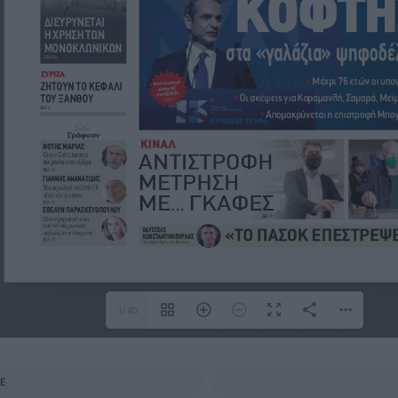
1/40
E