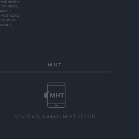
Ε ΑΡΧΕΊΟ ΤΗ
ΏΝΟΥ, ΜΠΟ
 ΕΕ 201
ΕΠΊΣΗΣ ΌΤΙ
ΟΥΝ ΑΠΌΡ
Σ, ΠΑΡΑ
Μ.Η.Τ
Μοναδικός αριθμός Μ.Η.Τ 252176