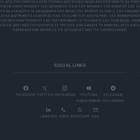
 ΑΠΌ ΤΗΝ ΠΑΡΟΎΣΑ ΗΛΕΚΤΡΟΝΙΚΉ ΔΙΕΎΘΥΝΣΗ Ή/ΚΑΙ ΔΕΝ ΕΠΙΘΥΜΕΊΤΕ ΝΑ ΤΗΡΟΎΜ
ΝΣΗΣ ΗΛΕΚΤΡΟΝΙΚΟΎ ΤΑΧΥΔΡΟΜΕΊΟΥ Ή ΚΑΙ ΤΟΥ ΑΡΙΘΜΟΎ ΤΟΥ ΚΙΝΗΤΟΎ ΣΑΣ ΤΗΛΕΦ
ΝΑ ΑΣΚΉΣΕΤΕ ΤΑ ΔΙΚΑΙΏΜΑΤΆ ΣΑΣ ΒΆΣΕΙ ΤΟΥ ΆΡΘΡΟΥ 13,ΠΑΡ.2, ΤΟΥ ΚΑΝΟΝΙΣΜΟΎ
 ΝΑ ΔΙΑΓΡΑΦΕΊΤΕ ΚΆΝΟΝΤΑΣ ΚΛΙΚ ΣΤΟ LINK ΠΟΥ ΑΚΟΛΟΥΘΕΊ. ΣΑΣ ΕΝΗΜΕΡΏΝΟΥΜΕ 
ΥΝΣΗ ΗΛΕΚΤΡΟΝΙΚΟΎ ΣΑΣ ΤΑΧΥΔΡΟΜΕΊΟΥ Ή ΤΟ ΚΙΝΗΤΌ ΣΑΣ ΤΗΛΈΦΩΝΟ, ΠΑΡΑΜΈΝ
ΑΙ ΔΕΝ ΓΝΩΣΤΟΠΟΙΟΎΝΤΑΙ ΣΕ ΤΡΊΤΟΥΣ. ΕΆΝ ΛΆΒΑΤΕ ΤΟ ΜΉΝΥΜΑ ΑΥΤΌ ΚΑΤΆ ΛΆΘΟ
ΚΑΛΟΎΜΕ ΔΕΧΘΕΊΤΕ ΤΙΣ ΑΠΟΛΟΓΊΕΣ ΜΑΣ ΓΙΑ ΤΗΝ ΕΝΌΧΛΗΣΗ.
SOCIAL LINKS
FACEBOOK
TWITTER
INSTAGRAM
YOUTUBE
TELEGRAM
SUBSCRIBERS
FOLLOWERS
LINKEDIN
VIBER
WHATSAPP
MAIL