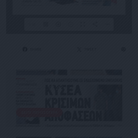
1/32
SHARE
TWEET
ΕΦΗΜΕΡΊΔΑ
Political 12.10.22
12 ΟΚΤΩΒΡΊΟΥ, 2022
ΔΕΊΤΕ ΠΕΡΙΣΣΌΤΕΡΑ