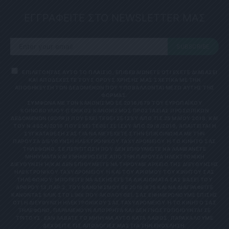
ΕΓΓΡΑΦΕΙΤΕ ΣΤΟ NEWSLETTER ΜΑΣ
SUBSCRIBE
ΕΠΙΛΕΓΟΝΤΑΣ ΑΥΤΟ ΤΟ ΠΛΑΙΣΙΟ, ΕΠΙΒΕΒΑΙΩΝΕΤΕ ΟΤΙ ΕΧΕΤΕ ΔΙΑΒΑΣΕΙ
ΚΑΙ ΑΠΟΔΕΧΕΣΤΕ ΤΟΥΣ ΟΡΟΥΣ ΧΡΗΣΗΣ ΜΑΣ ΣΧΕΤΙΚΑ ΜΕ ΤΗΝ
ΑΠΟΘΗΚΕΥΣΗ ΤΩΝ ΔΕΔΟΜΕΝΩΝ ΠΟΥ ΥΠΟΒΑΛΛΟΝΤΑΙ ΜΕΣΩ ΑΥΤΗΣ ΤΗΣ
ΦΟΡΜΑΣ.
ΣΎΜΦΩΝΑ ΜΕ ΤΟΝ ΚΑΝΟΝΙΣΜΌ ΕΕ 2016/679 ΤΟΥ ΕΥΡΩΠΑΪΚΟΎ
ΚΟΙΝΟΒΟΥΛΊΟΥ {ΓΕΝΙΚΌΣ ΚΑΝΟΝΙΣΜΌΣ ΠΡΟΣΤΑΣΊΑΣ ΠΡΟΣΩΠΙΚΏΝ
ΔΕΔΟΜΈΝΩΝ (GDPR)} ΠΟΥ ΈΧΕΙ ΤΕΘΕΊ ΣΕ ΙΣΧΎ ΑΠΌ ΤΙΣ 25 ΜΑΪ́ΟΥ 2018, ΚΑΙ
ΤΟΥ Ν.4624/2019 ΠΟΥ ΈΧΕΙ ΤΕΘΕΊ ΣΕ ΙΣΧΎ ΑΠΌ 29/8/2019, ΑΠΑΙΤΕΊΤΑΙ Η
ΣΥΓΚΑΤΆΘΕΣΉ ΣΑΣ ΓΙΑ ΝΑ ΜΕΤΈΧΕΤΕ ΣΤΗΝ ΕΠΙΚΟΙΝΩΝΊΑ ΜΕ ΤΗΝ
ΠΑΡΟΎΣΑ ΔΙΕΎΘΥΝΣΗ ΗΛΕΚΤΡΟΝΙΚΟΎ ΤΑΧΥΔΡΟΜΕΊΟΥ Ή ΤΟ ΚΙΝΗΤΌ ΣΑΣ Τ
ΗΛΈΦΩΝΟ. ΣΕ ΠΕΡΊΠΤΩΣΗ ΠΟΥ ΔΕΝ ΕΠΙΘΥΜΕΊΤΕ ΝΑ ΛΑΜΒΆΝΕΤΕ Μ
ΗΝΎΜΑΤΑ ΚΑΙ ΕΝΗΜΕΡΏΣΕΙΣ ΑΠΌ ΤΗΝ ΠΑΡΟΎΣΑ ΗΛΕΚΤΡΟΝΙΚΉ Δ
ΙΕΎΘΥΝΣΗ Ή/ΚΑΙ ΔΕΝ ΕΠΙΘΥΜΕΊΤΕ ΝΑ ΤΗΡΟΎΜΕ ΑΡΧΕΊΟ ΤΗΣ ΔΙΕΎΘΥΝΣΗΣ ΗΛ
ΕΚΤΡΟΝΙΚΟΎ ΤΑΧΥΔΡΟΜΕΊΟΥ Ή ΚΑΙ ΤΟΥ ΑΡΙΘΜΟΎ ΤΟΥ ΚΙΝΗΤΟΎ ΣΑΣ ΤΗΛ
ΕΦΏΝΟΥ, ΜΠΟΡΕΊΤΕ ΝΑ ΑΣΚΉΣΕΤΕ ΤΑ ΔΙΚΑΙΏΜΑΤΆ ΣΑΣ ΒΆΣΕΙ ΤΟΥ ΆΡΘ
ΡΟΥ 13,ΠΑΡ.2, ΤΟΥ ΚΑΝΟΝΙΣΜΟΎ ΕΕ 2016/679 ΚΑΙ ΝΑ ΔΙΑΓΡΑΦΕΊΤΕ ΚΆΝ
ΟΝΤΑΣ ΚΛΙΚ ΣΤΟ LINK ΠΟΥ ΑΚΟΛΟΥΘΕΊ. ΣΑΣ ΕΝΗΜΕΡΏΝΟΥΜΕ ΕΠΊΣΗΣ ΌΤΙ
Η ΔΙΕΎΘΥΝΣΗ ΗΛΕΚΤΡΟΝΙΚΟΎ ΣΑΣ ΤΑΧΥΔΡΟΜΕΊΟΥ Ή ΤΟ ΚΙΝΗΤΌ ΣΑΣ ΤΗΛΈ
ΦΩΝΟ, ΠΑΡΑΜΈΝΟΥΝ ΑΠΌΡΡΗΤΑ ΚΑΙ ΔΕΝ ΓΝΩΣΤΟΠΟΙΟΎΝΤΑΙ ΣΕ ΤΡΊΤ
ΟΥΣ. ΕΆΝ ΛΆΒΑΤΕ ΤΟ ΜΉΝΥΜΑ ΑΥΤΌ ΚΑΤΆ ΛΆΘΟΣ, ΠΑΡΑΚΑΛΟΎΜΕ ΔΕΧΘ
ΕΊΤΕ ΤΙΣ ΑΠΟΛΟΓΊΕΣ ΜΑΣ ΓΙΑ ΤΗΝ ΕΝΌΧΛΗΣΗ.