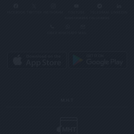
FACEBOOK
TWITTER
INSTAGRAM
YOUTUBE
TELEGRAM
LINKEDIN
SUBSCRIBERS
FOLLOWERS
VIBER
WHATSAPP
MAIL
Μ.Η.Τ