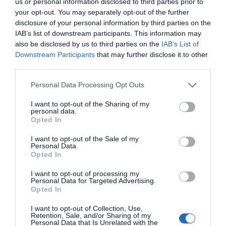
us or personal information disclosed to third parties prior to
your opt-out. You may separately opt-out of the further
SUBSCRIBE
disclosure of your personal information by third parties on the
ΔΕΊΤΕ ΕΠΊΣΗΣ...
IAB’s list of downstream participants. This information may
also be disclosed by us to third parties on the
IAB’s List of
ΕΠΙΛΕΓΟΝΤΑΣ ΑΥΤΟ ΤΟ ΠΛΑΙΣΙΟ, ΕΠΙΒΕΒΑΙΩΝΕΤΕ ΟΤΙ ΕΧΕΤΕ
Downstream Participants
that may further disclose it to other
ΔΙΑΒΑΣΕΙ ΚΑΙ ΑΠΟΔΕΧΕΣΤΕ ΤΟΥΣ ΟΡΟΥΣ ΧΡΗΣΗΣ ΜΑΣ ΣΧΕΤΙΚΑ ΜΕ
ΤΗΝ ΑΠΟΘΗΚΕΥΣΗ ΤΩΝ ΔΕΔΟΜΕΝΩΝ ΠΟΥ ΥΠΟΒΑΛΛΟΝΤΑΙ ΜΕΣΩ
third parties.
ΑΥΤΗΣ ΤΗΣ ΦΟΡΜΑΣ.
ΣΎΜΦΩΝΑ ΜΕ ΤΟΝ ΚΑΝΟΝΙΣΜΌ ΕΕ 2016/679 ΤΟΥ ΕΥΡΩΠΑΪΚΟΎ
Personal Data Processing Opt Outs
ΚΟΙΝΟΒΟΥΛΊΟΥ {ΓΕΝΙΚΌΣ ΚΑΝΟΝΙΣΜΌΣ ΠΡΟΣΤΑΣΊΑΣ ΠΡΟΣΩΠΙΚΏΝ
ΔΕΔΟΜΈΝΩΝ (GDPR)} ΠΟΥ ΈΧΕΙ ΤΕΘΕΊ ΣΕ ΙΣΧΎ ΑΠΌ ΤΙΣ 25 ΜΑΪ́ΟΥ
2018, ΚΑΙ ΤΟΥ Ν.4624/2019 ΠΟΥ ΈΧΕΙ ΤΕΘΕΊ ΣΕ ΙΣΧΎ ΑΠΌ
I want to opt-out of the Sharing of my
29/8/2019, ΑΠΑΙΤΕΊΤΑΙ Η ΣΥΓΚΑΤΆΘΕΣΉ ΣΑΣ ΓΙΑ ΝΑ ΜΕΤΈΧΕΤΕ
personal data.
ΣΤΗΝ ΕΠΙΚΟΙΝΩΝΊΑ ΜΕ ΤΗΝ ΠΑΡΟΎΣΑ ΔΙΕΎΘΥΝΣΗ ΗΛΕΚΤΡΟΝΙΚΟΎ
Opted In
ΤΑΧΥΔΡΟΜΕΊΟΥ Ή ΤΟ ΚΙΝΗΤΌ ΣΑΣ ΤΗΛΈΦΩΝΟ. ΣΕ ΠΕΡΊΠΤΩΣΗ ΠΟΥ Δ
ΕΝ ΕΠΙΘΥΜΕΊΤΕ ΝΑ ΛΑΜΒΆΝΕΤΕ ΜΗΝΎΜΑΤΑ ΚΑΙ ΕΝΗΜΕΡΏΣΕΙΣ ΑΠΌ Τ
I want to opt-out of the Sale of my
ΗΝ ΠΑΡΟΎΣΑ ΗΛΕΚΤΡΟΝΙΚΉ ΔΙΕΎΘΥΝΣΗ Ή/ΚΑΙ ΔΕΝ ΕΠΙΘΥΜΕΊΤΕ ΝΑ ΤΗ
Personal Data.
ΡΟΎΜΕ ΑΡΧΕΊΟ ΤΗΣ ΔΙΕΎΘΥΝΣΗΣ ΗΛΕΚΤΡΟΝΙΚΟΎ ΤΑ
ΧΥΔΡΟΜΕΊΟΥ Ή ΚΑΙ ΤΟΥ ΑΡΙΘΜΟΎ ΤΟΥ ΚΙΝΗΤΟΎ ΣΑΣ ΤΗΛ
Opted In
ΕΦΏΝΟΥ, ΜΠΟΡΕΊΤΕ ΝΑ ΑΣΚΉΣΕΤΕ ΤΑ ΔΙΚΑΙΏΜΑΤΆ ΣΑΣ ΒΆΣΕΙ ΤΟΥ
ΆΡΘΡΟΥ 13,ΠΑΡ.2, ΤΟΥ ΚΑΝΟΝΙΣΜΟΎ ΕΕ 2016/679 ΚΑΙ ΝΑ ΔΙΑ
I want to opt-out of processing my
ΓΡΑΦΕΊΤΕ ΚΆΝΟΝΤΑΣ ΚΛΙΚ ΣΤΟ LINK ΠΟΥ ΑΚΟΛΟΥΘΕΊ. ΣΑΣ ΕΝΗ
Personal Data for Targeted Advertising.
ΜΕΡΏΝΟΥΜΕ ΕΠΊΣΗΣ ΌΤΙ Η ΔΙΕΎΘΥΝΣΗ ΗΛΕΚΤΡΟΝΙΚΟΎ ΣΑΣ ΤΑΧ
Opted In
ΥΔΡΟΜΕΊΟΥ Ή ΤΟ ΚΙΝΗΤΌ ΣΑΣ ΤΗΛΈΦΩΝΟ, ΠΑΡΑΜΈΝΟΥΝ ΑΠΌΡ
ΡΗΤΑ ΚΑΙ ΔΕΝ ΓΝΩΣΤΟΠΟΙΟΎΝΤΑΙ ΣΕ ΤΡΊΤΟΥΣ. ΕΆΝ ΛΆΒΑΤΕ ΤΟ Μ
ΉΝΥΜΑ ΑΥΤΌ ΚΑΤΆ ΛΆΘΟΣ, ΠΑΡΑΚΑΛΟΎΜΕ ΔΕΧΘΕΊΤΕ ΤΙΣ ΑΠΟΛ
I want to opt-out of Collection, Use,
ΟΓΊΕΣ ΜΑΣ ΓΙΑ ΤΗΝ ΕΝΌΧΛΗΣΗ.
Retention, Sale, and/or Sharing of my
Personal Data that Is Unrelated with the