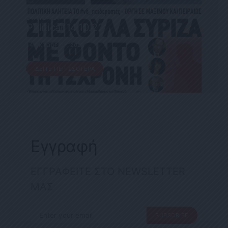
ΕΦΗΜΕΡΊΔΑ
Political 14.10.22
14 ΟΚΤΩΒΡΊΟΥ, 2022
ΔΕΊΤΕ ΠΕΡΙΣΣΌΤΕΡΑ
Εγγραφή
ΕΓΓΡΑΦΕΙΤΕ ΣΤΟ NEWSLETTER
ΜΑΣ
SUBSCRIBE