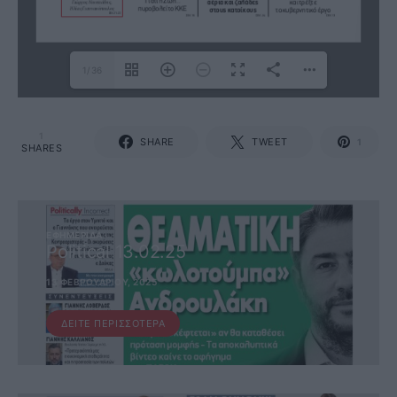
1/36
1
SHARE
TWEET
1
SHARES
ΕΦΗΜΕΡΊΔΑ
Political 13.02.25
13 ΦΕΒΡΟΥΑΡΊΟΥ, 2025
ΔΕΊΤΕ ΠΕΡΙΣΣΌΤΕΡΑ