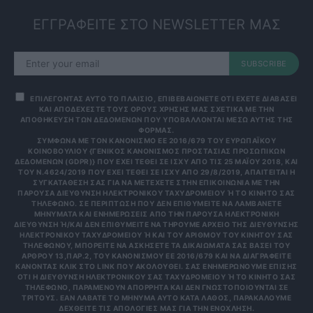
ΕΓΓΡΑΦΕΙΤΕ ΣΤΟ NEWSLETTER ΜΑΣ
SUBSCRIBE
ΕΠΙΛΕΓΟΝΤΑΣ ΑΥΤΟ ΤΟ ΠΛΑΙΣΙΟ, ΕΠΙΒΕΒΑΙΩΝΕΤΕ ΟΤΙ ΕΧΕΤΕ ΔΙΑΒΑΣΕΙ
ΚΑΙ ΑΠΟΔΕΧΕΣΤΕ ΤΟΥΣ ΟΡΟΥΣ ΧΡΗΣΗΣ ΜΑΣ ΣΧΕΤΙΚΑ ΜΕ ΤΗΝ
ΑΠΟΘΗΚΕΥΣΗ ΤΩΝ ΔΕΔΟΜΕΝΩΝ ΠΟΥ ΥΠΟΒΑΛΛΟΝΤΑΙ ΜΕΣΩ ΑΥΤΗΣ ΤΗΣ
ΦΟΡΜΑΣ.
ΣΎΜΦΩΝΑ ΜΕ ΤΟΝ ΚΑΝΟΝΙΣΜΌ ΕΕ 2016/679 ΤΟΥ ΕΥΡΩΠΑΪΚΟΎ
ΚΟΙΝΟΒΟΥΛΊΟΥ {ΓΕΝΙΚΌΣ ΚΑΝΟΝΙΣΜΌΣ ΠΡΟΣΤΑΣΊΑΣ ΠΡΟΣΩΠΙΚΏΝ
ΔΕΔΟΜΈΝΩΝ (GDPR)} ΠΟΥ ΈΧΕΙ ΤΕΘΕΊ ΣΕ ΙΣΧΎ ΑΠΌ ΤΙΣ 25 ΜΑΪ́ΟΥ 2018, ΚΑΙ
ΤΟΥ Ν.4624/2019 ΠΟΥ ΈΧΕΙ ΤΕΘΕΊ ΣΕ ΙΣΧΎ ΑΠΌ 29/8/2019, ΑΠΑΙΤΕΊΤΑΙ Η
ΣΥΓΚΑΤΆΘΕΣΉ ΣΑΣ ΓΙΑ ΝΑ ΜΕΤΈΧΕΤΕ ΣΤΗΝ ΕΠΙΚΟΙΝΩΝΊΑ ΜΕ ΤΗΝ
ΠΑΡΟΎΣΑ ΔΙΕΎΘΥΝΣΗ ΗΛΕΚΤΡΟΝΙΚΟΎ ΤΑΧΥΔΡΟΜΕΊΟΥ Ή ΤΟ ΚΙΝΗΤΌ ΣΑΣ Τ
ΗΛΈΦΩΝΟ. ΣΕ ΠΕΡΊΠΤΩΣΗ ΠΟΥ ΔΕΝ ΕΠΙΘΥΜΕΊΤΕ ΝΑ ΛΑΜΒΆΝΕΤΕ Μ
ΗΝΎΜΑΤΑ ΚΑΙ ΕΝΗΜΕΡΏΣΕΙΣ ΑΠΌ ΤΗΝ ΠΑΡΟΎΣΑ ΗΛΕΚΤΡΟΝΙΚΉ Δ
ΙΕΎΘΥΝΣΗ Ή/ΚΑΙ ΔΕΝ ΕΠΙΘΥΜΕΊΤΕ ΝΑ ΤΗΡΟΎΜΕ ΑΡΧΕΊΟ ΤΗΣ ΔΙΕΎΘΥΝΣΗΣ ΗΛ
ΕΚΤΡΟΝΙΚΟΎ ΤΑΧΥΔΡΟΜΕΊΟΥ Ή ΚΑΙ ΤΟΥ ΑΡΙΘΜΟΎ ΤΟΥ ΚΙΝΗΤΟΎ ΣΑΣ ΤΗΛ
ΕΦΏΝΟΥ, ΜΠΟΡΕΊΤΕ ΝΑ ΑΣΚΉΣΕΤΕ ΤΑ ΔΙΚΑΙΏΜΑΤΆ ΣΑΣ ΒΆΣΕΙ ΤΟΥ ΆΡΘ
ΡΟΥ 13,ΠΑΡ.2, ΤΟΥ ΚΑΝΟΝΙΣΜΟΎ ΕΕ 2016/679 ΚΑΙ ΝΑ ΔΙΑΓΡΑΦΕΊΤΕ ΚΆΝ
ΟΝΤΑΣ ΚΛΙΚ ΣΤΟ LINK ΠΟΥ ΑΚΟΛΟΥΘΕΊ. ΣΑΣ ΕΝΗΜΕΡΏΝΟΥΜΕ ΕΠΊΣΗΣ ΌΤΙ
Η ΔΙΕΎΘΥΝΣΗ ΗΛΕΚΤΡΟΝΙΚΟΎ ΣΑΣ ΤΑΧΥΔΡΟΜΕΊΟΥ Ή ΤΟ ΚΙΝΗΤΌ ΣΑΣ ΤΗΛΈ
ΦΩΝΟ, ΠΑΡΑΜΈΝΟΥΝ ΑΠΌΡΡΗΤΑ ΚΑΙ ΔΕΝ ΓΝΩΣΤΟΠΟΙΟΎΝΤΑΙ ΣΕ ΤΡΊΤ
ΟΥΣ. ΕΆΝ ΛΆΒΑΤΕ ΤΟ ΜΉΝΥΜΑ ΑΥΤΌ ΚΑΤΆ ΛΆΘΟΣ, ΠΑΡΑΚΑΛΟΎΜΕ ΔΕΧΘ
ΕΊΤΕ ΤΙΣ ΑΠΟΛΟΓΊΕΣ ΜΑΣ ΓΙΑ ΤΗΝ ΕΝΌΧΛΗΣΗ.