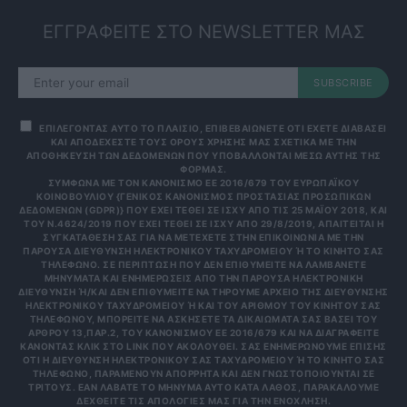
ΕΓΓΡΑΦΕΙΤΕ ΣΤΟ NEWSLETTER ΜΑΣ
SUBSCRIBE
ΕΠΙΛΕΓΟΝΤΑΣ ΑΥΤΟ ΤΟ ΠΛΑΙΣΙΟ, ΕΠΙΒΕΒΑΙΩΝΕΤΕ ΟΤΙ ΕΧΕΤΕ ΔΙΑΒΑΣΕΙ
ΚΑΙ ΑΠΟΔΕΧΕΣΤΕ ΤΟΥΣ ΟΡΟΥΣ ΧΡΗΣΗΣ ΜΑΣ ΣΧΕΤΙΚΑ ΜΕ ΤΗΝ
ΑΠΟΘΗΚΕΥΣΗ ΤΩΝ ΔΕΔΟΜΕΝΩΝ ΠΟΥ ΥΠΟΒΑΛΛΟΝΤΑΙ ΜΕΣΩ ΑΥΤΗΣ ΤΗΣ
ΦΟΡΜΑΣ.
ΣΎΜΦΩΝΑ ΜΕ ΤΟΝ ΚΑΝΟΝΙΣΜΌ ΕΕ 2016/679 ΤΟΥ ΕΥΡΩΠΑΪΚΟΎ
ΚΟΙΝΟΒΟΥΛΊΟΥ {ΓΕΝΙΚΌΣ ΚΑΝΟΝΙΣΜΌΣ ΠΡΟΣΤΑΣΊΑΣ ΠΡΟΣΩΠΙΚΏΝ
ΔΕΔΟΜΈΝΩΝ (GDPR)} ΠΟΥ ΈΧΕΙ ΤΕΘΕΊ ΣΕ ΙΣΧΎ ΑΠΌ ΤΙΣ 25 ΜΑΪ́ΟΥ 2018, ΚΑΙ
ΤΟΥ Ν.4624/2019 ΠΟΥ ΈΧΕΙ ΤΕΘΕΊ ΣΕ ΙΣΧΎ ΑΠΌ 29/8/2019, ΑΠΑΙΤΕΊΤΑΙ Η
ΣΥΓΚΑΤΆΘΕΣΉ ΣΑΣ ΓΙΑ ΝΑ ΜΕΤΈΧΕΤΕ ΣΤΗΝ ΕΠΙΚΟΙΝΩΝΊΑ ΜΕ ΤΗΝ
ΠΑΡΟΎΣΑ ΔΙΕΎΘΥΝΣΗ ΗΛΕΚΤΡΟΝΙΚΟΎ ΤΑΧΥΔΡΟΜΕΊΟΥ Ή ΤΟ ΚΙΝΗΤΌ ΣΑΣ Τ
ΗΛΈΦΩΝΟ. ΣΕ ΠΕΡΊΠΤΩΣΗ ΠΟΥ ΔΕΝ ΕΠΙΘΥΜΕΊΤΕ ΝΑ ΛΑΜΒΆΝΕΤΕ Μ
ΗΝΎΜΑΤΑ ΚΑΙ ΕΝΗΜΕΡΏΣΕΙΣ ΑΠΌ ΤΗΝ ΠΑΡΟΎΣΑ ΗΛΕΚΤΡΟΝΙΚΉ Δ
ΙΕΎΘΥΝΣΗ Ή/ΚΑΙ ΔΕΝ ΕΠΙΘΥΜΕΊΤΕ ΝΑ ΤΗΡΟΎΜΕ ΑΡΧΕΊΟ ΤΗΣ ΔΙΕΎΘΥΝΣΗΣ ΗΛ
ΕΚΤΡΟΝΙΚΟΎ ΤΑΧΥΔΡΟΜΕΊΟΥ Ή ΚΑΙ ΤΟΥ ΑΡΙΘΜΟΎ ΤΟΥ ΚΙΝΗΤΟΎ ΣΑΣ ΤΗΛ
ΕΦΏΝΟΥ, ΜΠΟΡΕΊΤΕ ΝΑ ΑΣΚΉΣΕΤΕ ΤΑ ΔΙΚΑΙΏΜΑΤΆ ΣΑΣ ΒΆΣΕΙ ΤΟΥ ΆΡΘ
ΡΟΥ 13,ΠΑΡ.2, ΤΟΥ ΚΑΝΟΝΙΣΜΟΎ ΕΕ 2016/679 ΚΑΙ ΝΑ ΔΙΑΓΡΑΦΕΊΤΕ ΚΆΝ
ΟΝΤΑΣ ΚΛΙΚ ΣΤΟ LINK ΠΟΥ ΑΚΟΛΟΥΘΕΊ. ΣΑΣ ΕΝΗΜΕΡΏΝΟΥΜΕ ΕΠΊΣΗΣ ΌΤΙ
Η ΔΙΕΎΘΥΝΣΗ ΗΛΕΚΤΡΟΝΙΚΟΎ ΣΑΣ ΤΑΧΥΔΡΟΜΕΊΟΥ Ή ΤΟ ΚΙΝΗΤΌ ΣΑΣ ΤΗΛΈ
ΦΩΝΟ, ΠΑΡΑΜΈΝΟΥΝ ΑΠΌΡΡΗΤΑ ΚΑΙ ΔΕΝ ΓΝΩΣΤΟΠΟΙΟΎΝΤΑΙ ΣΕ ΤΡΊΤ
ΟΥΣ. ΕΆΝ ΛΆΒΑΤΕ ΤΟ ΜΉΝΥΜΑ ΑΥΤΌ ΚΑΤΆ ΛΆΘΟΣ, ΠΑΡΑΚΑΛΟΎΜΕ ΔΕΧΘ
ΕΊΤΕ ΤΙΣ ΑΠΟΛΟΓΊΕΣ ΜΑΣ ΓΙΑ ΤΗΝ ΕΝΌΧΛΗΣΗ.