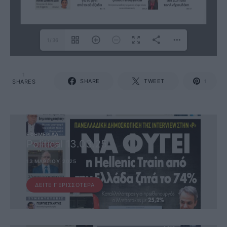
1/36
1
SHARE
TWEET
SHARES
1
ΕΦΗΜΕΡΊΔΑ
Political 13.03.25
13 ΜΑΡΤΊΟΥ, 2025
ΔΕΊΤΕ ΠΕΡΙΣΣΌΤΕΡΑ