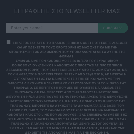
ΕΓΓΡΑΦΕΙΤΕ ΣΤΟ NEWSLETTER ΜΑΣ
SUBSCRIBE
ΕΠΙΛΕΓΟΝΤΑΣ ΑΥΤΟ ΤΟ ΠΛΑΙΣΙΟ, ΕΠΙΒΕΒΑΙΩΝΕΤΕ ΟΤΙ ΕΧΕΤΕ ΔΙΑΒΑΣΕΙ
ΚΑΙ ΑΠΟΔΕΧΕΣΤΕ ΤΟΥΣ ΟΡΟΥΣ ΧΡΗΣΗΣ ΜΑΣ ΣΧΕΤΙΚΑ ΜΕ ΤΗΝ
ΑΠΟΘΗΚΕΥΣΗ ΤΩΝ ΔΕΔΟΜΕΝΩΝ ΠΟΥ ΥΠΟΒΑΛΛΟΝΤΑΙ ΜΕΣΩ ΑΥΤΗΣ ΤΗΣ
ΦΟΡΜΑΣ.
ΣΎΜΦΩΝΑ ΜΕ ΤΟΝ ΚΑΝΟΝΙΣΜΌ ΕΕ 2016/679 ΤΟΥ ΕΥΡΩΠΑΪΚΟΎ
ΚΟΙΝΟΒΟΥΛΊΟΥ {ΓΕΝΙΚΌΣ ΚΑΝΟΝΙΣΜΌΣ ΠΡΟΣΤΑΣΊΑΣ ΠΡΟΣΩΠΙΚΏΝ
ΔΕΔΟΜΈΝΩΝ (GDPR)} ΠΟΥ ΈΧΕΙ ΤΕΘΕΊ ΣΕ ΙΣΧΎ ΑΠΌ ΤΙΣ 25 ΜΑΪ́ΟΥ 2018, ΚΑΙ
ΤΟΥ Ν.4624/2019 ΠΟΥ ΈΧΕΙ ΤΕΘΕΊ ΣΕ ΙΣΧΎ ΑΠΌ 29/8/2019, ΑΠΑΙΤΕΊΤΑΙ Η
ΣΥΓΚΑΤΆΘΕΣΉ ΣΑΣ ΓΙΑ ΝΑ ΜΕΤΈΧΕΤΕ ΣΤΗΝ ΕΠΙΚΟΙΝΩΝΊΑ ΜΕ ΤΗΝ
ΠΑΡΟΎΣΑ ΔΙΕΎΘΥΝΣΗ ΗΛΕΚΤΡΟΝΙΚΟΎ ΤΑΧΥΔΡΟΜΕΊΟΥ Ή ΤΟ ΚΙΝΗΤΌ ΣΑΣ Τ
ΗΛΈΦΩΝΟ. ΣΕ ΠΕΡΊΠΤΩΣΗ ΠΟΥ ΔΕΝ ΕΠΙΘΥΜΕΊΤΕ ΝΑ ΛΑΜΒΆΝΕΤΕ Μ
ΗΝΎΜΑΤΑ ΚΑΙ ΕΝΗΜΕΡΏΣΕΙΣ ΑΠΌ ΤΗΝ ΠΑΡΟΎΣΑ ΗΛΕΚΤΡΟΝΙΚΉ Δ
ΙΕΎΘΥΝΣΗ Ή/ΚΑΙ ΔΕΝ ΕΠΙΘΥΜΕΊΤΕ ΝΑ ΤΗΡΟΎΜΕ ΑΡΧΕΊΟ ΤΗΣ ΔΙΕΎΘΥΝΣΗΣ ΗΛ
ΕΚΤΡΟΝΙΚΟΎ ΤΑΧΥΔΡΟΜΕΊΟΥ Ή ΚΑΙ ΤΟΥ ΑΡΙΘΜΟΎ ΤΟΥ ΚΙΝΗΤΟΎ ΣΑΣ ΤΗΛ
ΕΦΏΝΟΥ, ΜΠΟΡΕΊΤΕ ΝΑ ΑΣΚΉΣΕΤΕ ΤΑ ΔΙΚΑΙΏΜΑΤΆ ΣΑΣ ΒΆΣΕΙ ΤΟΥ ΆΡΘ
ΡΟΥ 13,ΠΑΡ.2, ΤΟΥ ΚΑΝΟΝΙΣΜΟΎ ΕΕ 2016/679 ΚΑΙ ΝΑ ΔΙΑΓΡΑΦΕΊΤΕ ΚΆΝ
ΟΝΤΑΣ ΚΛΙΚ ΣΤΟ LINK ΠΟΥ ΑΚΟΛΟΥΘΕΊ. ΣΑΣ ΕΝΗΜΕΡΏΝΟΥΜΕ ΕΠΊΣΗΣ ΌΤΙ
Η ΔΙΕΎΘΥΝΣΗ ΗΛΕΚΤΡΟΝΙΚΟΎ ΣΑΣ ΤΑΧΥΔΡΟΜΕΊΟΥ Ή ΤΟ ΚΙΝΗΤΌ ΣΑΣ ΤΗΛΈ
ΦΩΝΟ, ΠΑΡΑΜΈΝΟΥΝ ΑΠΌΡΡΗΤΑ ΚΑΙ ΔΕΝ ΓΝΩΣΤΟΠΟΙΟΎΝΤΑΙ ΣΕ ΤΡΊΤ
ΟΥΣ. ΕΆΝ ΛΆΒΑΤΕ ΤΟ ΜΉΝΥΜΑ ΑΥΤΌ ΚΑΤΆ ΛΆΘΟΣ, ΠΑΡΑΚΑΛΟΎΜΕ ΔΕΧΘ
ΕΊΤΕ ΤΙΣ ΑΠΟΛΟΓΊΕΣ ΜΑΣ ΓΙΑ ΤΗΝ ΕΝΌΧΛΗΣΗ.