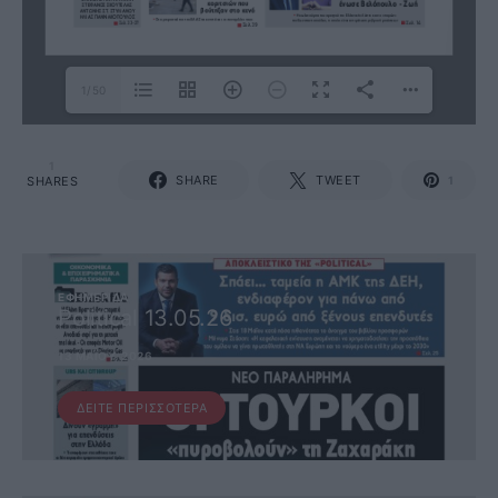
1/50
1
SHARE
TWEET
SHARES
1
ΕΦΗΜΕΡΊΔΑ
Political 13.05.26
13 ΜΑΪ́ΟΥ, 2026
ΔΕΊΤΕ ΠΕΡΙΣΣΌΤΕΡΑ