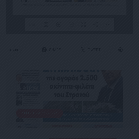
1/66
1
SHARE
TWEET
SHARES
1
ΕΦΗΜΕΡΊΔΑ
Political 13.12.24
13 ΔΕΚΕΜΒΡΊΟΥ, 2024
ΔΕΊΤΕ ΠΕΡΙΣΣΌΤΕΡΑ