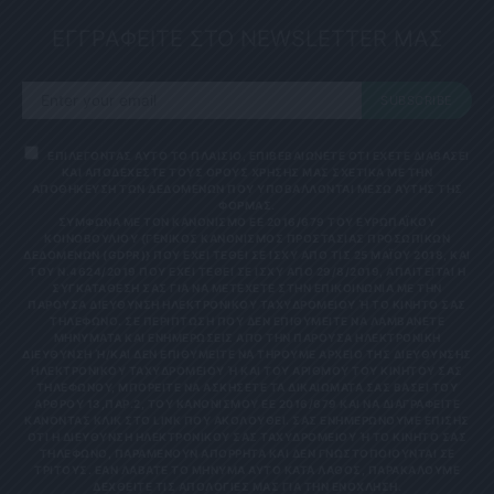
ΕΓΓΡΑΦΕΙΤΕ ΣΤΟ NEWSLETTER ΜΑΣ
SUBSCRIBE
ΕΠΙΛΕΓΟΝΤΑΣ ΑΥΤΟ ΤΟ ΠΛΑΙΣΙΟ, ΕΠΙΒΕΒΑΙΩΝΕΤΕ ΟΤΙ ΕΧΕΤΕ ΔΙΑΒΑΣΕΙ
ΚΑΙ ΑΠΟΔΕΧΕΣΤΕ ΤΟΥΣ ΟΡΟΥΣ ΧΡΗΣΗΣ ΜΑΣ ΣΧΕΤΙΚΑ ΜΕ ΤΗΝ
ΑΠΟΘΗΚΕΥΣΗ ΤΩΝ ΔΕΔΟΜΕΝΩΝ ΠΟΥ ΥΠΟΒΑΛΛΟΝΤΑΙ ΜΕΣΩ ΑΥΤΗΣ ΤΗΣ
ΦΟΡΜΑΣ.
ΣΎΜΦΩΝΑ ΜΕ ΤΟΝ ΚΑΝΟΝΙΣΜΌ ΕΕ 2016/679 ΤΟΥ ΕΥΡΩΠΑΪΚΟΎ
ΚΟΙΝΟΒΟΥΛΊΟΥ {ΓΕΝΙΚΌΣ ΚΑΝΟΝΙΣΜΌΣ ΠΡΟΣΤΑΣΊΑΣ ΠΡΟΣΩΠΙΚΏΝ
ΔΕΔΟΜΈΝΩΝ (GDPR)} ΠΟΥ ΈΧΕΙ ΤΕΘΕΊ ΣΕ ΙΣΧΎ ΑΠΌ ΤΙΣ 25 ΜΑΪ́ΟΥ 2018, ΚΑΙ
ΤΟΥ Ν.4624/2019 ΠΟΥ ΈΧΕΙ ΤΕΘΕΊ ΣΕ ΙΣΧΎ ΑΠΌ 29/8/2019, ΑΠΑΙΤΕΊΤΑΙ Η
ΣΥΓΚΑΤΆΘΕΣΉ ΣΑΣ ΓΙΑ ΝΑ ΜΕΤΈΧΕΤΕ ΣΤΗΝ ΕΠΙΚΟΙΝΩΝΊΑ ΜΕ ΤΗΝ
ΠΑΡΟΎΣΑ ΔΙΕΎΘΥΝΣΗ ΗΛΕΚΤΡΟΝΙΚΟΎ ΤΑΧΥΔΡΟΜΕΊΟΥ Ή ΤΟ ΚΙΝΗΤΌ ΣΑΣ Τ
ΗΛΈΦΩΝΟ. ΣΕ ΠΕΡΊΠΤΩΣΗ ΠΟΥ ΔΕΝ ΕΠΙΘΥΜΕΊΤΕ ΝΑ ΛΑΜΒΆΝΕΤΕ Μ
ΗΝΎΜΑΤΑ ΚΑΙ ΕΝΗΜΕΡΏΣΕΙΣ ΑΠΌ ΤΗΝ ΠΑΡΟΎΣΑ ΗΛΕΚΤΡΟΝΙΚΉ Δ
ΙΕΎΘΥΝΣΗ Ή/ΚΑΙ ΔΕΝ ΕΠΙΘΥΜΕΊΤΕ ΝΑ ΤΗΡΟΎΜΕ ΑΡΧΕΊΟ ΤΗΣ ΔΙΕΎΘΥΝΣΗΣ ΗΛ
ΕΚΤΡΟΝΙΚΟΎ ΤΑΧΥΔΡΟΜΕΊΟΥ Ή ΚΑΙ ΤΟΥ ΑΡΙΘΜΟΎ ΤΟΥ ΚΙΝΗΤΟΎ ΣΑΣ ΤΗΛ
ΕΦΏΝΟΥ, ΜΠΟΡΕΊΤΕ ΝΑ ΑΣΚΉΣΕΤΕ ΤΑ ΔΙΚΑΙΏΜΑΤΆ ΣΑΣ ΒΆΣΕΙ ΤΟΥ ΆΡΘ
ΡΟΥ 13,ΠΑΡ.2, ΤΟΥ ΚΑΝΟΝΙΣΜΟΎ ΕΕ 2016/679 ΚΑΙ ΝΑ ΔΙΑΓΡΑΦΕΊΤΕ ΚΆΝ
ΟΝΤΑΣ ΚΛΙΚ ΣΤΟ LINK ΠΟΥ ΑΚΟΛΟΥΘΕΊ. ΣΑΣ ΕΝΗΜΕΡΏΝΟΥΜΕ ΕΠΊΣΗΣ ΌΤΙ
Η ΔΙΕΎΘΥΝΣΗ ΗΛΕΚΤΡΟΝΙΚΟΎ ΣΑΣ ΤΑΧΥΔΡΟΜΕΊΟΥ Ή ΤΟ ΚΙΝΗΤΌ ΣΑΣ ΤΗΛΈ
ΦΩΝΟ, ΠΑΡΑΜΈΝΟΥΝ ΑΠΌΡΡΗΤΑ ΚΑΙ ΔΕΝ ΓΝΩΣΤΟΠΟΙΟΎΝΤΑΙ ΣΕ ΤΡΊΤ
ΟΥΣ. ΕΆΝ ΛΆΒΑΤΕ ΤΟ ΜΉΝΥΜΑ ΑΥΤΌ ΚΑΤΆ ΛΆΘΟΣ, ΠΑΡΑΚΑΛΟΎΜΕ ΔΕΧΘ
ΕΊΤΕ ΤΙΣ ΑΠΟΛΟΓΊΕΣ ΜΑΣ ΓΙΑ ΤΗΝ ΕΝΌΧΛΗΣΗ.