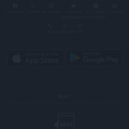
FACEBOOK
TWITTER
INSTAGRAM
YOUTUBE
TELEGRAM
LINKEDIN
SUBSCRIBERS
FOLLOWERS
VIBER
WHATSAPP
MAIL
Μ.Η.Τ