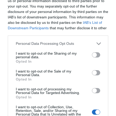
us or personal information disclosed to third parties prior to
your opt-out. You may separately opt-out of the further
SUBSCRIBE
disclosure of your personal information by third parties on the
ΔΕΊΤΕ ΕΠΊΣΗΣ...
IAB’s list of downstream participants. This information may
also be disclosed by us to third parties on the
IAB’s List of
ΕΠΙΛΕΓΟΝΤΑΣ ΑΥΤΟ ΤΟ ΠΛΑΙΣΙΟ, ΕΠΙΒΕΒΑΙΩΝΕΤΕ ΟΤΙ ΕΧΕΤΕ
Downstream Participants
that may further disclose it to other
ΔΙΑΒΑΣΕΙ ΚΑΙ ΑΠΟΔΕΧΕΣΤΕ ΤΟΥΣ ΟΡΟΥΣ ΧΡΗΣΗΣ ΜΑΣ ΣΧΕΤΙΚΑ ΜΕ
ΤΗΝ ΑΠΟΘΗΚΕΥΣΗ ΤΩΝ ΔΕΔΟΜΕΝΩΝ ΠΟΥ ΥΠΟΒΑΛΛΟΝΤΑΙ ΜΕΣΩ
third parties.
ΑΥΤΗΣ ΤΗΣ ΦΟΡΜΑΣ.
ΣΎΜΦΩΝΑ ΜΕ ΤΟΝ ΚΑΝΟΝΙΣΜΌ ΕΕ 2016/679 ΤΟΥ ΕΥΡΩΠΑΪΚΟΎ
Personal Data Processing Opt Outs
ΚΟΙΝΟΒΟΥΛΊΟΥ {ΓΕΝΙΚΌΣ ΚΑΝΟΝΙΣΜΌΣ ΠΡΟΣΤΑΣΊΑΣ ΠΡΟΣΩΠΙΚΏΝ
ΔΕΔΟΜΈΝΩΝ (GDPR)} ΠΟΥ ΈΧΕΙ ΤΕΘΕΊ ΣΕ ΙΣΧΎ ΑΠΌ ΤΙΣ 25 ΜΑΪ́ΟΥ
2018, ΚΑΙ ΤΟΥ Ν.4624/2019 ΠΟΥ ΈΧΕΙ ΤΕΘΕΊ ΣΕ ΙΣΧΎ ΑΠΌ
I want to opt-out of the Sharing of my
29/8/2019, ΑΠΑΙΤΕΊΤΑΙ Η ΣΥΓΚΑΤΆΘΕΣΉ ΣΑΣ ΓΙΑ ΝΑ ΜΕΤΈΧΕΤΕ
personal data.
ΣΤΗΝ ΕΠΙΚΟΙΝΩΝΊΑ ΜΕ ΤΗΝ ΠΑΡΟΎΣΑ ΔΙΕΎΘΥΝΣΗ ΗΛΕΚΤΡΟΝΙΚΟΎ
Opted In
ΤΑΧΥΔΡΟΜΕΊΟΥ Ή ΤΟ ΚΙΝΗΤΌ ΣΑΣ ΤΗΛΈΦΩΝΟ. ΣΕ ΠΕΡΊΠΤΩΣΗ ΠΟΥ Δ
ΕΝ ΕΠΙΘΥΜΕΊΤΕ ΝΑ ΛΑΜΒΆΝΕΤΕ ΜΗΝΎΜΑΤΑ ΚΑΙ ΕΝΗΜΕΡΏΣΕΙΣ ΑΠΌ Τ
I want to opt-out of the Sale of my
ΗΝ ΠΑΡΟΎΣΑ ΗΛΕΚΤΡΟΝΙΚΉ ΔΙΕΎΘΥΝΣΗ Ή/ΚΑΙ ΔΕΝ ΕΠΙΘΥΜΕΊΤΕ ΝΑ ΤΗ
Personal Data.
ΡΟΎΜΕ ΑΡΧΕΊΟ ΤΗΣ ΔΙΕΎΘΥΝΣΗΣ ΗΛΕΚΤΡΟΝΙΚΟΎ ΤΑ
ΧΥΔΡΟΜΕΊΟΥ Ή ΚΑΙ ΤΟΥ ΑΡΙΘΜΟΎ ΤΟΥ ΚΙΝΗΤΟΎ ΣΑΣ ΤΗΛ
Opted In
ΕΦΏΝΟΥ, ΜΠΟΡΕΊΤΕ ΝΑ ΑΣΚΉΣΕΤΕ ΤΑ ΔΙΚΑΙΏΜΑΤΆ ΣΑΣ ΒΆΣΕΙ ΤΟΥ
ΆΡΘΡΟΥ 13,ΠΑΡ.2, ΤΟΥ ΚΑΝΟΝΙΣΜΟΎ ΕΕ 2016/679 ΚΑΙ ΝΑ ΔΙΑ
I want to opt-out of processing my
ΓΡΑΦΕΊΤΕ ΚΆΝΟΝΤΑΣ ΚΛΙΚ ΣΤΟ LINK ΠΟΥ ΑΚΟΛΟΥΘΕΊ. ΣΑΣ ΕΝΗ
Personal Data for Targeted Advertising.
ΜΕΡΏΝΟΥΜΕ ΕΠΊΣΗΣ ΌΤΙ Η ΔΙΕΎΘΥΝΣΗ ΗΛΕΚΤΡΟΝΙΚΟΎ ΣΑΣ ΤΑΧ
Opted In
ΥΔΡΟΜΕΊΟΥ Ή ΤΟ ΚΙΝΗΤΌ ΣΑΣ ΤΗΛΈΦΩΝΟ, ΠΑΡΑΜΈΝΟΥΝ ΑΠΌΡ
ΡΗΤΑ ΚΑΙ ΔΕΝ ΓΝΩΣΤΟΠΟΙΟΎΝΤΑΙ ΣΕ ΤΡΊΤΟΥΣ. ΕΆΝ ΛΆΒΑΤΕ ΤΟ Μ
ΉΝΥΜΑ ΑΥΤΌ ΚΑΤΆ ΛΆΘΟΣ, ΠΑΡΑΚΑΛΟΎΜΕ ΔΕΧΘΕΊΤΕ ΤΙΣ ΑΠΟΛ
I want to opt-out of Collection, Use,
ΟΓΊΕΣ ΜΑΣ ΓΙΑ ΤΗΝ ΕΝΌΧΛΗΣΗ.
Retention, Sale, and/or Sharing of my
Personal Data that Is Unrelated with the